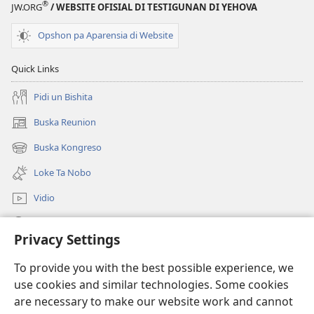
®
JW.ORG
/ WEBSITE OFISIAL DI TESTIGUNAN DI YEHOVA
Opshon pa Aparensia di Website
Quick Links
Pidi un Bishita
Buska Reunion
(opens
new
Buska Kongreso
(opens
window)
new
Loke Ta Nobo
window)
Vidio
Buska Riba JW.ORG
Privacy Settings
Donashon
(opens
To provide you with the best possible experience, we
new
use cookies and similar technologies. Some cookies
window)
BIBLIOTEKA ONLINE Watchtower™
are necessary to make our website work and cannot
(opens