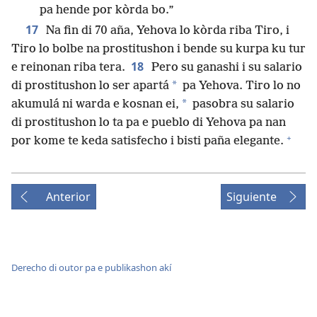
pa hende por kòrda bo.”
17
Na fin di 70 aña, Yehova lo kòrda riba Tiro, i
Tiro lo bolbe na prostitushon i bende su kurpa ku tur
18
e reinonan riba tera.
Pero su ganashi i su salario
*
di prostitushon lo ser apartá
pa Yehova. Tiro lo no
*
akumulá ni warda e kosnan ei,
pasobra su salario
di prostitushon lo ta pa e pueblo di Yehova pa nan
+
por kome te keda satisfecho i bisti paña elegante.
Anterior
Siguiente
Derecho di outor pa e publikashon akí