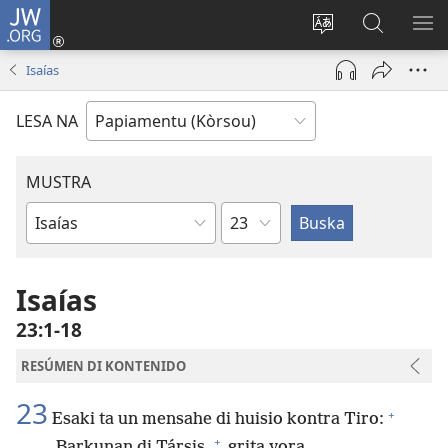
JW.ORG
Log
In
Kambia
Buska
MU
(opens
idioma
Riba
ME
Isaías
new
di
JW.ORG
window)
e
LESA NA
website
MUSTRA
Kapítulo
Buki
di
Beibel
Isaías
23:1-18
RESÚMEN DI KONTENIDO
23
+
Esaki ta un mensahe di huisio kontra Tiro:
+
Barkunan di Társis,
grita yora,