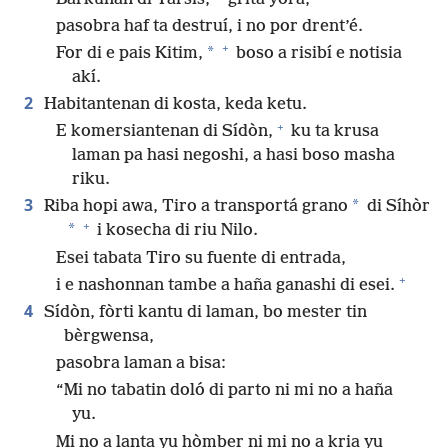
pasobra haf ta destruí, i no por drent’é.
+
*
For di e pais Kitim,
boso a risibí e notisia
akí.
2
Habitantenan di kosta, keda ketu.
+
E komersiantenan di Sídòn,
ku ta krusa
laman pa hasi negoshi, a hasi boso masha
riku.
3
*
Riba hopi awa, Tiro a transportá grano
di Síhòr
+
*
i kosecha di riu Nilo.
Esei tabata Tiro su fuente di entrada,
+
i e nashonnan tambe a haña ganashi di esei.
4
Sídòn, fòrti kantu di laman, bo mester tin
bèrgwensa,
pasobra laman a bisa:
“Mi no tabatin doló di parto ni mi no a haña
yu.
Mi no a lanta yu hòmber ni mi no a kria yu