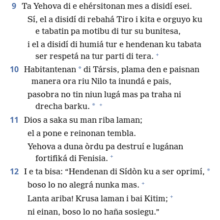
9
Ta Yehova di e ehérsitonan mes a disidí esei.
Sí, el a disidí di rebahá Tiro i kita e orguyo ku
e tabatin pa motibu di tur su bunitesa,
i el a disidí di humiá tur e hendenan ku tabata
+
ser respetá na tur parti di tera.
10
*
Habitantenan
di Társis, plama den e paisnan
manera ora riu Nilo ta inundá e pais,
pasobra no tin niun lugá mas pa traha ni
+
*
drecha barku.
11
Dios a saka su man riba laman;
el a pone e reinonan tembla.
Yehova a duna òrdu pa destruí e lugánan
+
fortifiká di Fenisia.
12
*
I e ta bisa: “Hendenan di Sídòn ku a ser oprimí,
+
boso lo no alegrá nunka mas.
+
Lanta ariba! Krusa laman i bai Kitim;
ni einan, boso lo no haña sosiegu.”