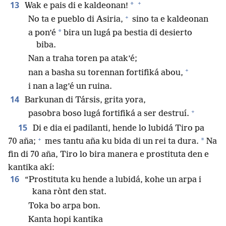
+
13
*
Wak e pais di e kaldeonan!
+
No ta e pueblo di Asiria,
sino ta e kaldeonan
*
a pon’é
bira un lugá pa bestia di desierto
biba.
Nan a traha toren pa atak’é;
+
nan a basha su torennan fortifiká abou,
i nan a lag’é un ruina.
14
Barkunan di Társis, grita yora,
+
pasobra boso lugá fortifiká a ser destruí.
15
Di e dia ei padilanti, hende lo lubidá Tiro pa
+
*
70 aña;
mes tantu aña ku bida di un rei ta dura.
Na
fin di 70 aña, Tiro lo bira manera e prostituta den e
kantika akí:
16
“Prostituta ku hende a lubidá, kohe un arpa i
kana rònt den stat.
Toka bo arpa bon.
Kanta hopi kantika