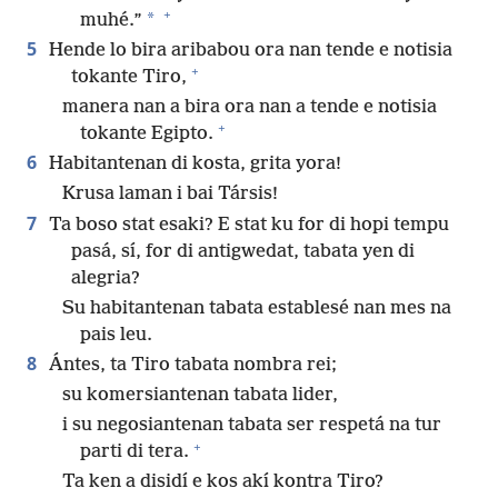
+
*
muhé.”
5
Hende lo bira aribabou ora nan tende e notisia
+
tokante Tiro,
manera nan a bira ora nan a tende e notisia
+
tokante Egipto.
6
Habitantenan di kosta, grita yora!
Krusa laman i bai Társis!
7
Ta boso stat esaki? E stat ku for di hopi tempu
pasá, sí, for di antigwedat, tabata yen di
alegria?
Su habitantenan tabata establesé nan mes na
pais leu.
8
Ántes, ta Tiro tabata nombra rei;
su komersiantenan tabata lider,
i su negosiantenan tabata ser respetá na tur
+
parti di tera.
Ta ken a disidí e kos akí kontra Tiro?