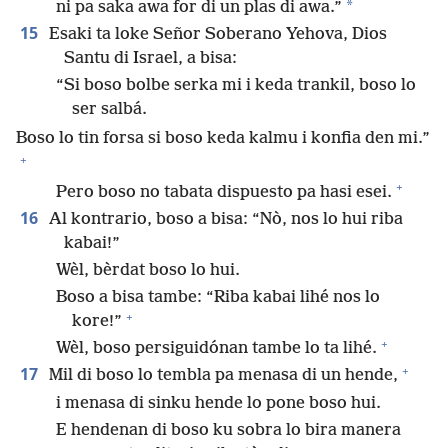
*
ni pa saka awa for di un plas di awa.”
15
Esaki ta loke Señor Soberano Yehova, Dios
Santu di Israel, a bisa:
“Si boso bolbe serka mi i keda trankil, boso lo
ser salbá.
Boso lo tin forsa si boso keda kalmu i konfia den mi.”
+
+
Pero boso no tabata dispuesto pa hasi esei.
16
Al kontrario, boso a bisa: “Nò, nos lo hui riba
kabai!”
Wèl, bèrdat boso lo hui.
Boso a bisa tambe: “Riba kabai lihé nos lo
+
kore!”
+
Wèl, boso persiguidónan tambe lo ta lihé.
+
17
Mil di boso lo tembla pa menasa di un hende,
i menasa di sinku hende lo pone boso hui.
E hendenan di boso ku sobra lo bira manera