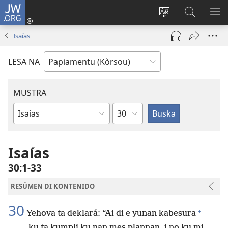
JW.ORG
Log
In
Kambia
Buska
MU
(opens
idioma
Riba
ME
Isaías
new
di
JW.ORG
window)
e
LESA NA
website
MUSTRA
Kapítulo
Buki
di
Beibel
Isaías
30:1-33
RESÚMEN DI KONTENIDO
30
+
Yehova ta deklará: “Ai di e yunan kabesura
ku ta kumpli ku nan mes plannan, i no ku mi