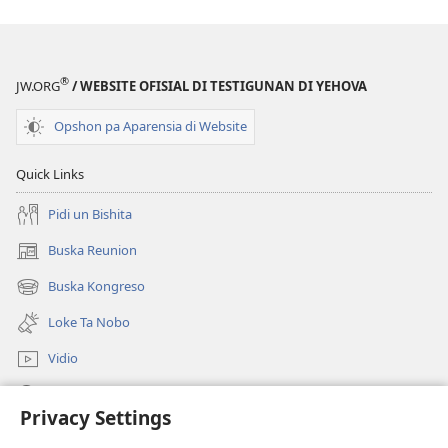
®
JW.ORG
/ WEBSITE OFISIAL DI TESTIGUNAN DI YEHOVA
Opshon pa Aparensia di Website
Quick Links
Pidi un Bishita
Buska Reunion
(opens
new
Buska Kongreso
(opens
window)
new
Loke Ta Nobo
window)
Vidio
Buska Riba JW.ORG
Privacy Settings
Donashon