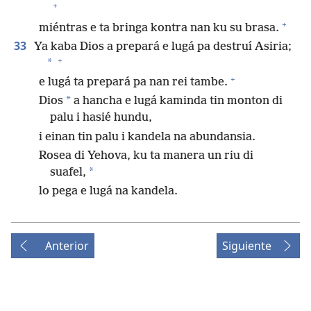
+
+
miéntras e ta bringa kontra nan ku su brasa.
33
Ya kaba Dios a prepará e lugá pa destruí Asiria;
+
*
+
e lugá ta prepará pa nan rei tambe.
*
Dios
a hancha e lugá kaminda tin monton di
palu i hasié hundu,
i einan tin palu i kandela na abundansia.
Rosea di Yehova, ku ta manera un riu di
*
suafel,
lo pega e lugá na kandela.
Anterior
Siguiente