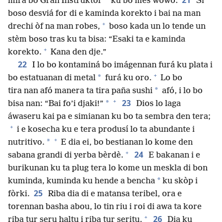
mira bo Gran Instruktor
ku bo mes wowo.
Si
boso desviá for di e kaminda korekto i bai na man
+
drechi òf na man robes,
boso kada un lo tende un
stèm boso tras ku ta bisa: “Esaki ta e kaminda
+
korekto.
Kana den dje.”
22
I lo bo kontaminá bo imágennan furá ku plata i
+
*
bo estatuanan di metal
furá ku oro.
Lo bo
*
tira nan afó manera ta tira paña sushi
afó, i lo bo
+
23
*
bisa nan: “Bai fo’i djaki!”
Dios lo laga
áwaseru kai pa e simianan ku bo ta sembra den tera;
+
i e kosecha ku e tera produsí lo ta abundante i
+
*
nutritivo.
E dia ei, bo bestianan lo kome den
+
24
sabana grandi di yerba bèrdè.
E bakanan i e
burikunan ku ta plug tera lo kome un meskla di bon
*
kuminda, kuminda ku hende a bencha
ku skòp i
25
fòrki.
Riba dia di e matansa teribel, ora e
torennan basha abou, lo tin riu i roi di awa ta kore
+
26
riba tur seru haltu i riba tur seritu.
Dia ku