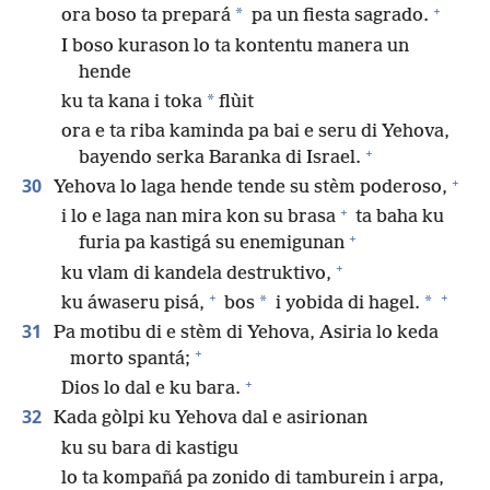
+
*
ora boso ta prepará
pa un fiesta sagrado.
I boso kurason lo ta kontentu manera un
hende
*
ku ta kana i toka
flùit
ora e ta riba kaminda pa bai e seru di Yehova,
+
bayendo serka Baranka di Israel.
+
30
Yehova lo laga hende tende su stèm poderoso,
+
i lo e laga nan mira kon su brasa
ta baha ku
+
furia pa kastigá su enemigunan
+
ku vlam di kandela destruktivo,
+
+
*
*
ku áwaseru pisá,
bos
i yobida di hagel.
31
Pa motibu di e stèm di Yehova, Asiria lo keda
+
morto spantá;
+
Dios lo dal e ku bara.
32
Kada gòlpi ku Yehova dal e asirionan
ku su bara di kastigu
lo ta kompañá pa zonido di tamburein i arpa,