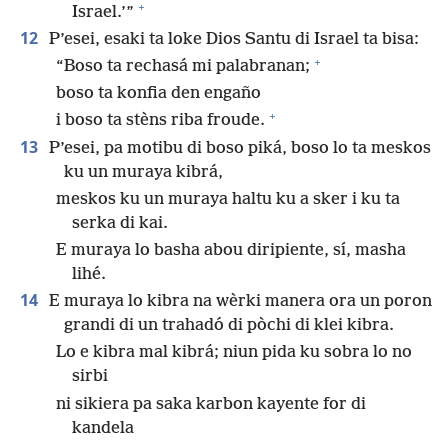
+
Israel.’”
12
P’esei, esaki ta loke Dios Santu di Israel ta bisa:
+
“Boso ta rechasá mi palabranan;
boso ta konfia den engaño
+
i boso ta stèns riba froude.
13
P’esei, pa motibu di boso piká, boso lo ta meskos
ku un muraya kibrá,
meskos ku un muraya haltu ku a sker i ku ta
serka di kai.
E muraya lo basha abou diripiente, sí, masha
lihé.
14
E muraya lo kibra na wèrki manera ora un poron
grandi di un trahadó di pòchi di klei kibra.
Lo e kibra mal kibrá; niun pida ku sobra lo no
sirbi
ni sikiera pa saka karbon kayente for di
kandela