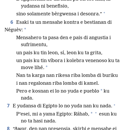
yudansa ni benefisio,
+
sino solamente bèrgwensa i desonra.”
6
Esaki ta un mensahe kontra e bestianan di
*
Néguèv:
Mensahero ta pasa den e pais di angustia i
sufrimentu,
un pais ku tin leon, sí, leon ku ta grita,
un pais ku tin víbora i kolebra venenoso ku ta
*
move lihé.
Nan ta karga nan rikesa riba lomba di buriku
i nan regalonan riba lomba di kamel.
*
Pero e kosnan ei lo no yuda e pueblo
ku
nada.
+
7
E yudansa di Egipto lo no yuda nan ku nada.
+
*
P’esei, mi a yama Egipto: Ráhab,
esun ku
no ta hasi nada.
8
“Awor, den nan presensia, skirbi e mensahe ei