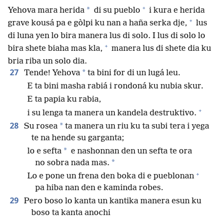
+
*
Yehova mara herida
di su pueblo
i kura e herida
+
grave kousá pa e gòlpi ku nan a haña serka dje,
lus
di luna yen lo bira manera lus di solo. I lus di solo lo
+
bira shete biaha mas kla,
manera lus di shete dia ku
bria riba un solo dia.
27
*
Tende! Yehova
ta bini for di un lugá leu.
E ta bini masha rabiá i rondoná ku nubia skur.
E ta papia ku rabia,
+
i su lenga ta manera un kandela destruktivo.
28
*
Su rosea
ta manera un riu ku ta subi tera i yega
te na hende su garganta;
*
lo e sefta
e nashonnan den un sefta te ora
*
no sobra nada mas.
+
Lo e pone un frena den boka di e pueblonan
pa hiba nan den e kaminda robes.
29
Pero boso lo kanta un kantika manera esun ku
boso ta kanta anochi