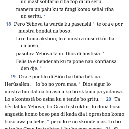
un mast solitario riba tòp di un seru,
manera un palu ku ta fungi komo señal riba
+
un seritu.
18
*
Pero Yehova ta warda ku pasenshi
te ora e por
+
mustra bondat na boso.
Lo e tuma akshon; lo e mustra miserikòrdia
+
na boso,
+
pasobra Yehova ta un Dios di hustisia.
Felis ta e hendenan ku ta pone nan konfiansa
+
*
den dje.
19
Ora e pueblo di Siòn bai biba bèk na
+
+
Herúsalèm,
lo bo no yora mas.
Dios sigur lo
mustra bondat na bo asina ku bo sklama pa yudansa.
+
20
Lo e kontestá bo asina ku e tende bo gritu.
Ta
bèrdat ku Yehova, bo Gran Instruktor, lo duna boso
angustia komo boso pan di kada dia i opreshon komo
+
boso awa pa bebe,
pero lo e no skonde mas. Lo bo
+
21