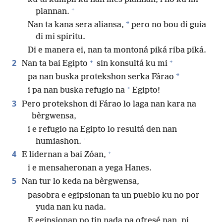
+
plannan.
*
Nan ta kana sera aliansa,
pero no bou di guia
di mi spiritu.
Di e manera ei, nan ta montoná piká riba piká.
+
+
2
Nan ta bai Egipto
sin konsultá ku mi
*
pa nan buska protekshon serka Fárao
*
i pa nan buska refugio na
Egipto!
3
Pero protekshon di Fárao lo laga nan kara na
bèrgwensa,
i e refugio na Egipto lo resultá den nan
+
humiashon.
+
4
E lidernan a bai Zóan,
i e mensaheronan a yega Hanes.
5
Nan tur lo keda na bèrgwensa,
pasobra e egipsionan ta un pueblo ku no por
yuda nan ku nada.
E egipsionan no tin nada pa ofresé nan, ni