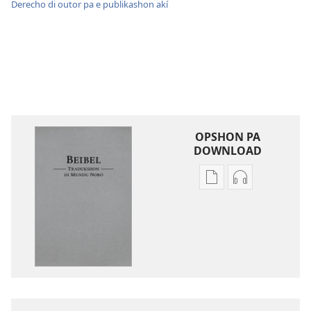
Derecho di outor pa e publikashon akí
OPSHON PA
DOWNLOAD
Opshon
Opshon
pa
pa
download
download
publikashon
oudio
Beibel
Beibel
—
—
Tradukshon
Tradukshon
di
di