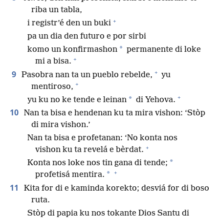
riba un tabla,
+
i registr’é den un buki
pa un dia den futuro e por sirbi
*
komo un konfirmashon
permanente di loke
+
mi a bisa.
+
9
Pasobra nan ta un pueblo rebelde,
yu
+
mentiroso,
+
*
yu ku no ke tende e leinan
di Yehova.
10
Nan ta bisa e hendenan ku ta mira vishon: ‘Stòp
di mira vishon.’
Nan ta bisa e profetanan: ‘No konta nos
+
vishon ku ta revelá e bèrdat.
*
Konta nos loke nos tin gana di tende;
+
*
profetisá mentira.
11
Kita for di e kaminda korekto; desviá for di boso
ruta.
Stòp di papia ku nos tokante Dios Santu di