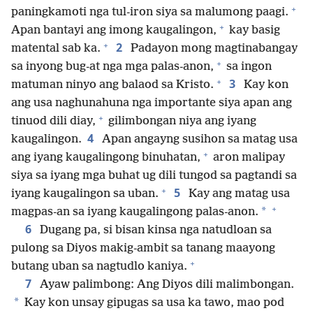
+
paningkamoti nga tul-iron siya sa malumong paagi.
+
Apan bantayi ang imong kaugalingon,
kay basig
+
2
matental sab ka.
Padayon mong magtinabangay
+
sa inyong bug-at nga mga palas-anon,
sa ingon
+
3
matuman ninyo ang balaod sa Kristo.
Kay kon
ang usa naghunahuna nga importante siya apan ang
+
tinuod dili diay,
gilimbongan niya ang iyang
4
kaugalingon.
Apan angayng susihon sa matag usa
+
ang iyang kaugalingong binuhatan,
aron malipay
siya sa iyang mga buhat ug dili tungod sa pagtandi sa
+
5
iyang kaugalingon sa uban.
Kay ang matag usa
+
*
magpas-an sa iyang kaugalingong palas-anon.
6
Dugang pa, si bisan kinsa nga natudloan sa
pulong sa Diyos makig-ambit sa tanang maayong
+
butang uban sa nagtudlo kaniya.
7
Ayaw palimbong: Ang Diyos dili malimbongan.
*
Kay kon unsay gipugas sa usa ka tawo, mao pod