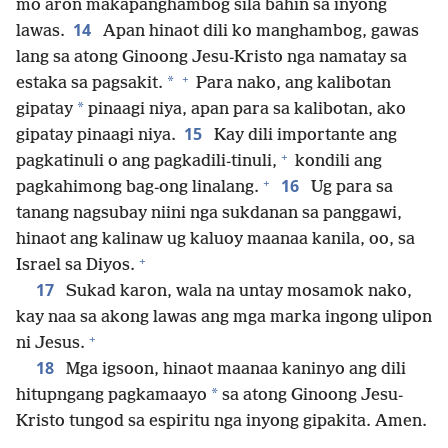
mo aron makapanghambog sila bahin sa inyong
14
lawas.
Apan hinaot dili ko manghambog, gawas
lang sa atong Ginoong Jesu-Kristo nga namatay sa
+
*
estaka sa pagsakit.
Para nako, ang kalibotan
*
gipatay
pinaagi niya, apan para sa kalibotan, ako
15
gipatay pinaagi niya.
Kay dili importante ang
+
pagkatinuli o ang pagkadili-tinuli,
kondili ang
+
16
pagkahimong bag-ong linalang.
Ug para sa
tanang nagsubay niini nga sukdanan sa panggawi,
hinaot ang kalinaw ug kaluoy maanaa kanila, oo, sa
+
Israel sa Diyos.
17
Sukad karon, wala na untay mosamok nako,
kay naa sa akong lawas ang mga marka ingong ulipon
+
ni Jesus.
18
Mga igsoon, hinaot maanaa kaninyo ang dili
*
hitupngang pagkamaayo
sa atong Ginoong Jesu-
Kristo tungod sa espiritu nga inyong gipakita. Amen.