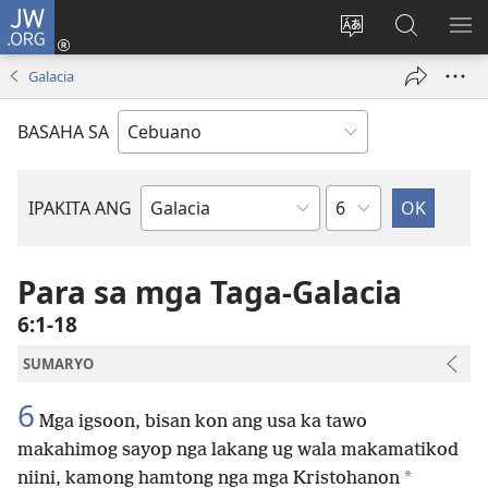
JW.ORG
Log
In
Ilisi
Pangitaa
IPA
(mo-
ang
sa
AN
Galacia
open
pinulongan
JW.ORG
ME
ug
sa
BASAHA SA
bag-
site
ong
window)
Kapitulo
IPAKITA ANG
Basahon
sa
Bibliya
Para sa mga Taga-Galacia
6:1-18
SUMARYO
6
Mga igsoon, bisan kon ang usa ka tawo
makahimog sayop nga lakang ug wala makamatikod
*
niini, kamong hamtong nga mga Kristohanon