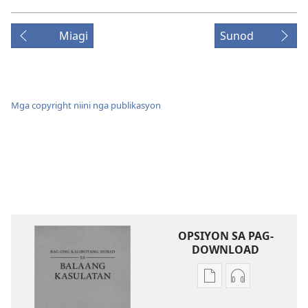
Miagi
Sunod
Mga copyright niini nga publikasyon
OPSIYON SA PAG-
DOWNLOAD
Opsiyon
Opsiyon
sa
sa