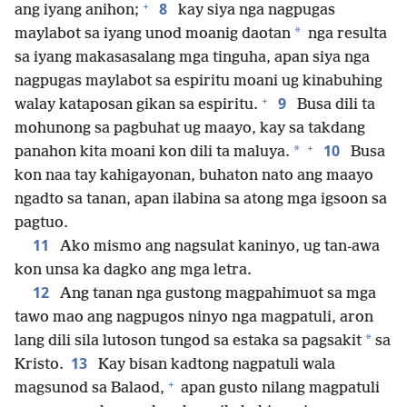
+
8
ang iyang anihon;
kay siya nga nagpugas
*
maylabot sa iyang unod moanig daotan
nga resulta
sa iyang makasasalang mga tinguha, apan siya nga
nagpugas maylabot sa espiritu moani ug kinabuhing
+
9
walay kataposan gikan sa espiritu.
Busa dili ta
mohunong sa pagbuhat ug maayo, kay sa takdang
+
10
*
panahon kita moani kon dili ta maluya.
Busa
kon naa tay kahigayonan, buhaton nato ang maayo
ngadto sa tanan, apan ilabina sa atong mga igsoon sa
pagtuo.
11
Ako mismo ang nagsulat kaninyo, ug tan-awa
kon unsa ka dagko ang mga letra.
12
Ang tanan nga gustong magpahimuot sa mga
tawo mao ang nagpugos ninyo nga magpatuli, aron
*
lang dili sila lutoson tungod sa estaka sa pagsakit
sa
13
Kristo.
Kay bisan kadtong nagpatuli wala
+
magsunod sa Balaod,
apan gusto nilang magpatuli