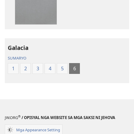
pag-
pag-
download
download
sa
sa
publikasyon
audio
Bag-
Bag-
ong
ong
Kalibotang
Kalibotang
Galacia
Hubad
Hubad
SUMARYO
sa
sa
Balaang
Balaang
1
2
3
4
5
6
Kasulatan
Kasulatan
(Gihubad
(Gihubad
Gikan
Gikan
sa
sa
2013
2013
nga
nga
®
JW.ORG
/ OPISYAL NGA WEBSITE SA MGA SAKSI NI JEHOVA
Rebisadong
Rebisadong
Edisyon
Edisyon
Mga Appearance Setting
sa
sa