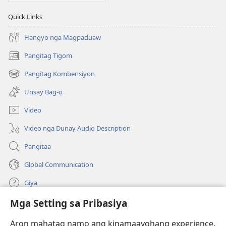
New
New
Quick Links
World
World
Translation
Translation
Hangyo nga Magpaduaw
of
of
Pangitag Tigom
the
the
(mo-
open
Holy
Holy
Pangitag Kombensiyon
(mo-
ug
Scriptures)
Scriptures)
open
bag-
Unsay Bag-o
ug
ong
bag-
window)
Video
ong
window)
Video nga Dunay Audio Description
Pangitaa
Global Communication
Giya
Mga Setting sa Pribasiya
Donasyon
(mo-
open
Aron mahatag namo ang kinamaayohang experience,