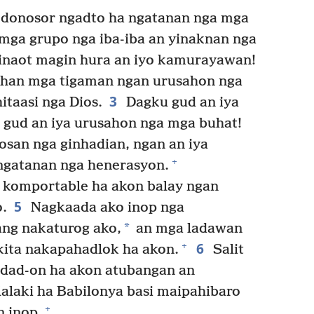
donosor ngadto ha ngatanan nga mga
mga grupo nga iba-iba an yinaknan nga
Hinaot magin hura an iyo kamurayawan!
 han mga tigaman ngan urusahon nga
3
itaasi nga Dios.
Dagku gud an iya
gud an iya urusahon nga mga buhat!
osan nga ginhadian, ngan an iya
+
gatanan nga henerasyon.
 komportable ha akon balay ngan
5
.
Nagkaada ako inop nga
*
ng nakaturog ako,
an mga ladawan
6
+
kita nakapahadlok ha akon.
Salit
 dad-on ha akon atubangan an
alaki ha Babilonya basi maipahibaro
+
n inop.