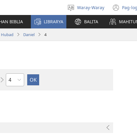
Waray-Waray
Pag-log
Pagpili
(ope
hin
new
HAN BIBLIA
LIBRARYA
BALITA
MAHITU
yinaknan
win
a Hubad
Daniel
4
Kapitulo