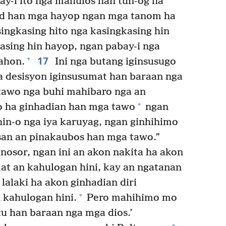
ay-i ito nga mahulos han tun-og ha
pod han mga hayop ngan mga tanom ha
ingkasing hito nga kasingkasing hin
sing hin hayop, ngan pabay-i nga
17
+
ahon.
Ini nga butang iginsusugo
a desisyon iginsusumat han baraan nga
tawo nga buhi mahibaro nga an
+
 ha ginhadian han mga tawo
ngan
 hin-o nga iya karuyag, ngan ginhihimo
san an pinakaubos han mga tawo.”
osor, ngan ini an akon nakita ha akon
mat an kahulogan hini, kay an ngatanan
alaki ha akon ginhadian diri
+
 kahulogan hini.
Pero mahihimo mo
tu han baraan nga mga dios.’
+