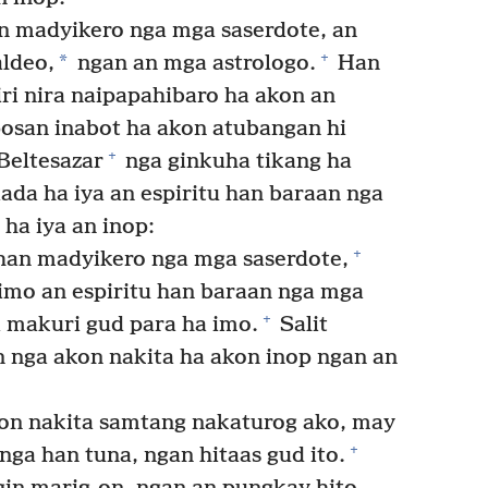
n madyikero nga mga saserdote, an
+
*
ldeo,
ngan an mga astrologo.
Han
iri nira naipapahibaro ha akon an
osan inabot ha akon atubangan hi
+
Beltesazar
nga ginkuha tikang ha
ada ha iya an espiritu han baraan nga
ha iya an inop:
+
 han madyikero nga mga saserdote,
imo an espiritu han baraan nga mga
+
 makuri gud para ha imo.
Salit
n nga akon nakita ha akon inop ngan an
on nakita samtang nakaturog ako, may
+
nga han tuna, ngan hitaas gud ito.