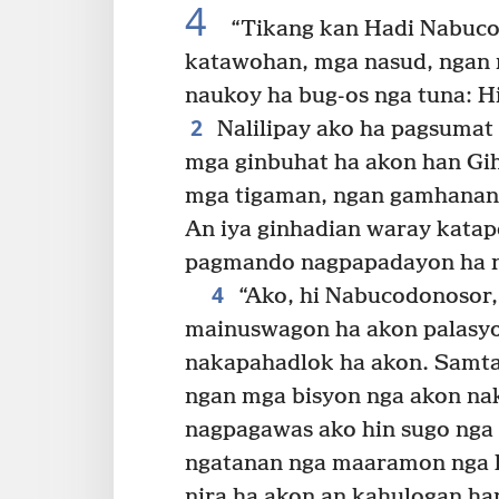
4
“Tikang kan Hadi Nabuco
katawohan, mga nasud, ngan 
naukoy ha bug-os nga tuna: 
2
Nalilipay ako ha pagsumat
mga ginbuhat ha akon han Gih
mga tigaman, ngan gamhanan 
An iya ginhadian waray katap
pagmando nagpapadayon ha n
4
“Ako, hi Nabucodonosor,
mainuswagon ha akon palasyo
nakapahadlok ha akon. Samta
ngan mga bisyon nga akon na
nagpagawas ako hin sugo nga
ngatanan nga maaramon nga l
nira ha akon an kahulogan ha