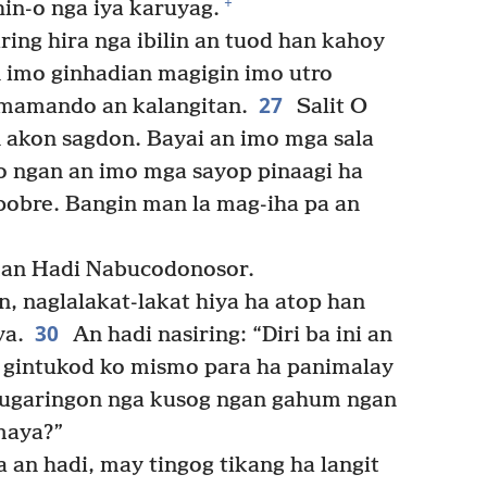
+
hin-o nga iya karuyag.
ring hira nga ibilin an tuod han kahoy
 imo ginhadian magigin imo utro
27
mamando an kalangitan.
Salit O
 akon sagdon. Bayai an imo mga sala
o ngan an imo mga sayop pinaagi ha
pobre. Bangin man la mag-iha pa an
kan Hadi Nabucodonosor.
n, naglalakat-lakat hiya ha atop han
30
ya.
An hadi nasiring: “Diri ba ini an
gintukod ko mismo para ha panimalay
alugaringon nga kusog ngan gahum ngan
maya?”
an hadi, may tingog tikang ha langit