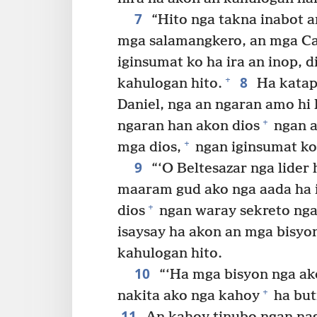
7
“Hito nga takna inabot a
mga salamangkero, an mga Ca
iginsumat ko ha ira an inop, d
8
+
kahulogan hito.
Ha katap
Daniel, nga an ngaran amo hi 
+
ngaran han akon dios
ngan a
+
mga dios,
ngan iginsumat ko 
9
“‘O Beltesazar nga lider
maaram gud ako nga aada ha 
+
dios
ngan waray sekreto nga
isaysay ha akon an mga bisyo
kahulogan hito.
10
“‘Ha mga bisyon nga ak
+
nakita ako nga kahoy
ha but
11