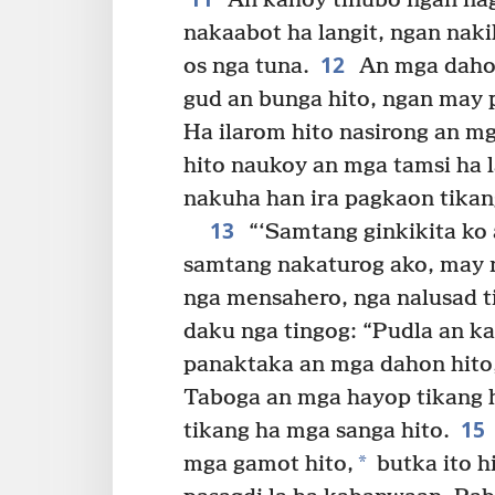
An kahoy tinubo ngan nag
nakaabot ha langit, ngan naki
12
os nga tuna.
An mga dahon
gud an bunga hito, ngan may 
Ha ilarom hito nasirong an m
hito naukoy an mga tamsi ha l
nakuha han ira pagkaon tikan
13
“‘Samtang ginkikita ko
samtang nakaturog ako, may n
nga mensahero, nga nalusad ti
daku nga tingog: “Pudla an k
panaktaka an mga dahon hito,
Taboga an mga hayop tikang h
15
tikang ha mga sanga hito.
*
mga gamot hito,
butka ito h