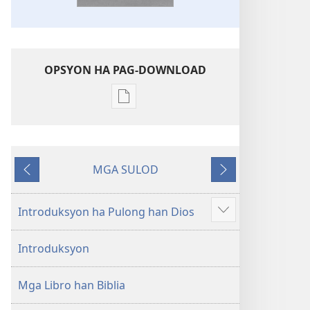
OPSYON HA PAG-DOWNLOAD
Opsyon
ha
pag-
download
MGA SULOD
hin
Naglabay
Sunod
digital
nga
Introduksyon ha Pulong han Dios
Ipakita
mga
an
publikasyon
Introduksyon
dugang
Bag-
o
Mga Libro han Biblia
nga
Kalibotan