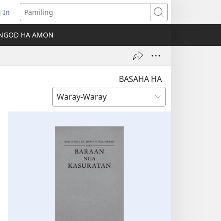
 In
ns
Pamiling
NGOD HA AMON
dow)
BASAHA HA