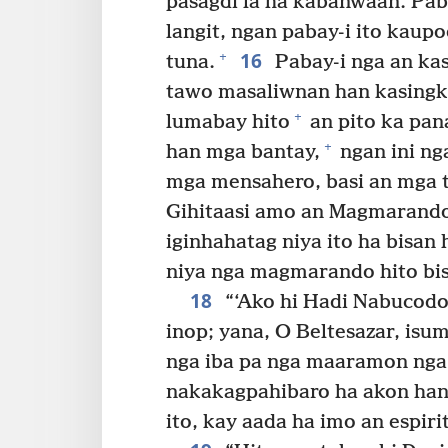
pasagdi la ha kabanwaan. Pab
langit, ngan pabay-i ito kau
16
+
tuna.
Pabay-i nga an kas
tawo masaliwnan han kasingka
+
lumabay hito
an pito ka pan
+
han mga bantay,
ngan ini ng
mga mensahero, basi an mga 
Gihitaasi amo an Magmarando
iginhahatag niya ito ha bisan
niya nga magmarando hito bi
18
“‘Ako hi Hadi Nabucodon
inop; yana, O Beltesazar, isu
nga iba pa nga maaramon nga l
nakakagpahibaro ha akon han
ito, kay aada ha imo an espiri