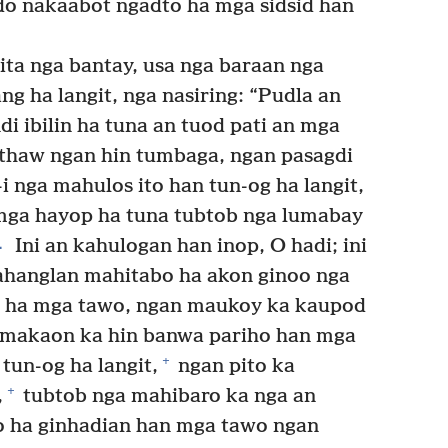
o nakaabot ngadto ha mga sidsid han
ta nga bantay, usa nga baraan nga
ng ha langit, nga nasiring: “Pudla an
i ibilin ha tuna an tuod pati an mga
uthaw ngan hin tumbaga, ngan pasagdi
 nga mahulos ito han tun-og ha langit,
 mga hayop ha tuna tubtob nga lumabay
4
Ini an kahulogan han inop, O hadi; ini
nahanglan mahitabo ha akon ginoo nga
g ha mga tawo, ngan maukoy ka kaupod
 makaon ka hin banwa pariho han mga
+
tun-og ha langit,
ngan pito ka
+
,
tubtob nga mahibaro ka nga an
 ha ginhadian han mga tawo ngan