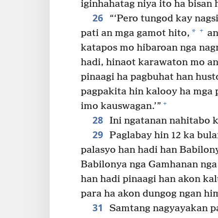
iginhahatag niya ito ha bisan 
26
“‘Pero tungod kay nagsi
+
*
pati an mga gamot hito,
an
katapos mo hibaroan nga nag
hadi, hinaot karawaton mo an
pinaagi ha pagbuhat han hust
pagpakita hin kalooy ha mga 
+
imo kauswagan.’”
28
Ini ngatanan nahitabo 
29
Paglabay hin 12 ka bula
palasyo han hadi han Babilon
Babilonya nga Gamhanan nga 
han hadi pinaagi han akon k
para ha akon dungog ngan hi
31
Samtang nagyayakan pa 