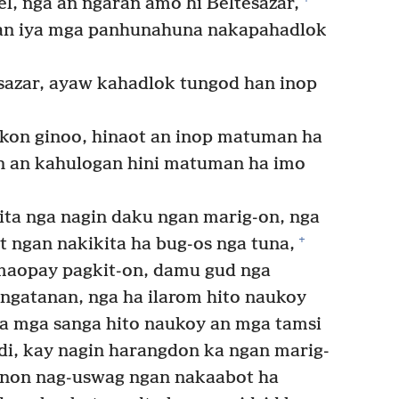
el, nga an ngaran amo hi Beltesazar,
 an iya mga panhunahuna nakapahadlok
esazar, ayaw kahadlok tungod han inop
 akon ginoo, hinaot an inop matuman ha
n an kahulogan hini matuman ha imo
ita nga nagin daku ngan marig-on, nga
+
t ngan nakikita ha bug-os nga tuna,
aopay pagkit-on, damu gud nga
ngatanan, nga ha ilarom hito naukoy
a mga sanga hito naukoy an mga tamsi
di, kay nagin harangdon ka ngan marig-
non nag-uswag ngan nakaabot ha