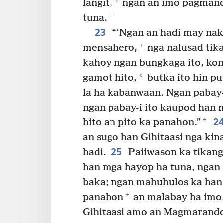
+
langit,
ngan an imo pagmand
+
tuna.
23
“‘Ngan an hadi may naki
+
mensahero,
nga nalusad tika
kahoy ngan bungkaga ito, kond
*
gamot hito,
butka ito hin p
la ha kabanwaan. Ngan pabay-i
ngan pabay-i ito kaupod han
2
+
hito an pito ka panahon.”
an sugo han Gihitaasi nga ki
25
hadi.
Paiiwason ka tikan
han mga hayop ha tuna, ngan
baka; ngan mahuhulos ka han 
+
panahon
an malabay ha imo
Gihitaasi amo an Magmarando