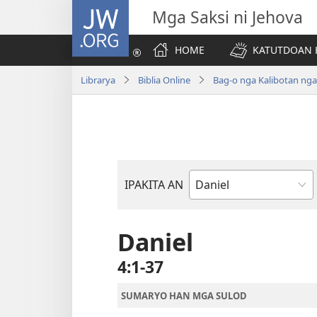
JW.ORG
Mga Saksi ni Jehova
HOME
KATUTDOAN 
Librarya
Biblia Online
Bag-o nga Kalibotan ng
IPAKITA AN
Libro
han
Biblia
Daniel
4:1-37
SUMARYO HAN MGA SULOD