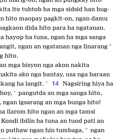
in marig-on, ngan an pungkay hito
kita ito tubtob ha mga sidsid han bug-
 hito maopay pagkit-on, ngan damu
pagkaon dida hito para ha ngatanan.
ga hayop ha tuna, ngan ha mga sanga
*
angit, ngan an ngatanan nga linarang
g hito.
 an mga bisyon nga akon nakita
akita ako nga bantay, usa nga baraan
14
+
kang ha langit.
Nagsiring hiya ha
+
ahoy,
pangutda an mga sanga hito,
 ngan igsarang an mga bunga hito!
a ilarom hito ngan an mga tamsi
Kondi ibilin ha tuna an tuod pati an
*
in puthaw ngan hin tumbaga,
ngan