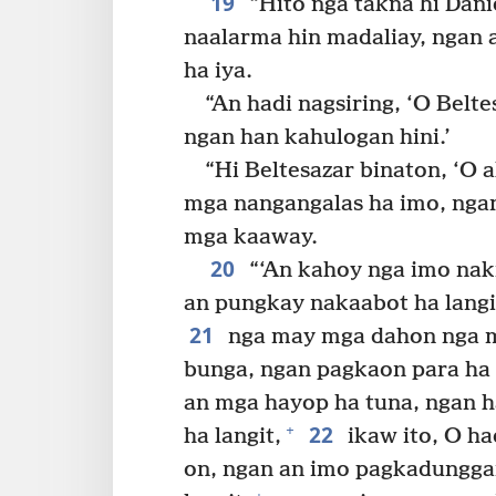
19
“Hito nga takna hi Dani
naalarma hin madaliay, ngan
ha iya.
“An hadi nagsiring, ‘O Belt
ngan han kahulogan hini.’
“Hi Beltesazar binaton, ‘O
mga nangangalas ha imo, nga
mga kaaway.
20
“‘An kahoy nga imo nak
an pungkay nakaabot ha langi
21
nga may mga dahon nga m
bunga, ngan pagkaon para ha 
an mga hayop ha tuna, ngan h
22
+
ha langit,
ikaw ito, O ha
on, ngan an imo pagkadungga