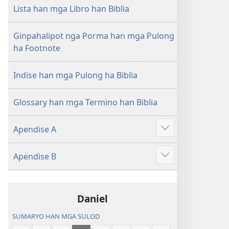
nga
Lista han mga Libro han Biblia
Hubad
han
Ginpahalipot nga Porma han mga Pulong
Baraan
ha Footnote
nga
Kasuratan
Indise han mga Pulong ha Biblia
Glossary han mga Termino han Biblia
Apendise A
Ipakita
an
Apendise B
dugang
Ipakita
an
dugang
Daniel
SUMARYO HAN MGA SULOD