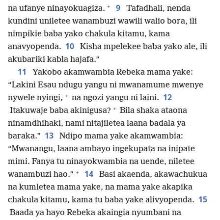
+
9
na ufanye ninayokuagiza.
Tafadhali, nenda
kundini uniletee wanambuzi wawili walio bora, ili
nimpikie baba yako chakula kitamu, kama
10
anavyopenda.
Kisha mpelekee baba yako ale, ili
akubariki kabla hajafa.”
11
Yakobo akamwambia Rebeka mama yake:
“Lakini Esau ndugu yangu ni mwanamume mwenye
+
12
nywele nyingi,
na ngozi yangu ni laini.
+
Itakuwaje baba akinigusa?
Bila shaka ataona
ninamdhihaki, nami nitajiletea laana badala ya
13
baraka.”
Ndipo mama yake akamwambia:
“Mwanangu, laana ambayo ingekupata na inipate
mimi. Fanya tu ninayokwambia na uende, niletee
+
14
wanambuzi hao.”
Basi akaenda, akawachukua
na kumletea mama yake, na mama yake akapika
15
chakula kitamu, kama tu baba yake alivyopenda.
Baada ya hayo Rebeka akaingia nyumbani na