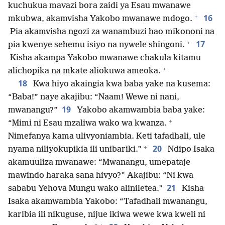
kuchukua mavazi bora zaidi ya Esau mwanawe
+
16
mkubwa, akamvisha Yakobo mwanawe mdogo.
Pia akamvisha ngozi za wanambuzi hao mikononi na
+
17
pia kwenye sehemu isiyo na nywele shingoni.
Kisha akampa Yakobo mwanawe chakula kitamu
+
alichopika na mkate aliokuwa ameoka.
18
Kwa hiyo akaingia kwa baba yake na kusema:
“Baba!” naye akajibu: “Naam! Wewe ni nani,
19
mwanangu?”
Yakobo akamwambia baba yake:
+
“Mimi ni Esau mzaliwa wako wa kwanza.
Nimefanya kama ulivyoniambia. Keti tafadhali, ule
+
20
nyama niliyokupikia ili unibariki.”
Ndipo Isaka
akamuuliza mwanawe: “Mwanangu, umepataje
mawindo haraka sana hivyo?” Akajibu: “Ni kwa
21
sababu Yehova Mungu wako aliniletea.”
Kisha
Isaka akamwambia Yakobo: “Tafadhali mwanangu,
karibia ili nikuguse, nijue ikiwa wewe kwa kweli ni