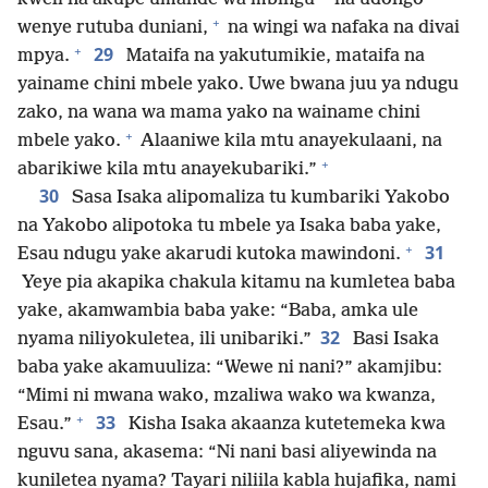
+
wenye rutuba duniani,
na wingi wa nafaka na divai
+
29
mpya.
Mataifa na yakutumikie, mataifa na
yainame chini mbele yako. Uwe bwana juu ya ndugu
zako, na wana wa mama yako na wainame chini
+
mbele yako.
Alaaniwe kila mtu anayekulaani, na
+
abarikiwe kila mtu anayekubariki.”
30
Sasa Isaka alipomaliza tu kumbariki Yakobo
na Yakobo alipotoka tu mbele ya Isaka baba yake,
+
31
Esau ndugu yake akarudi kutoka mawindoni.
Yeye pia akapika chakula kitamu na kumletea baba
yake, akamwambia baba yake: “Baba, amka ule
32
nyama niliyokuletea, ili unibariki.”
Basi Isaka
baba yake akamuuliza: “Wewe ni nani?” akamjibu:
“Mimi ni mwana wako, mzaliwa wako wa kwanza,
+
33
Esau.”
Kisha Isaka akaanza kutetemeka kwa
nguvu sana, akasema: “Ni nani basi aliyewinda na
kuniletea nyama? Tayari niliila kabla hujafika, nami