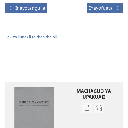
Inayotangulia
Inayofuata
Haki za kunakili za chapisho hili
MACHAGUO YA
UPAKUAJI
Mbinu
Mbinu
za
za
kupakua
kupakua