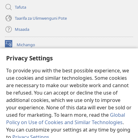
Tafuta
Taarifa za Ulimwenguni Pote
Msaada
Michango
(opens
new
Privacy Settings
window)
Watchtower MAKTABA KWENYE MTANDAO™
(opens
To provide you with the best possible experience, we
new
®
JW Hub
window)
use cookies and similar technologies. Some cookies
(opens
new
are necessary to make our website work and cannot
®
JW Library
window)
be refused. You can accept or decline the use of
additional cookies, which we use only to improve
Watchtower Library
your experience. None of this data will ever be sold or
used for marketing. To learn more, read the
Global
Policy on Use of Cookies and Similar Technologies
.
You can customize your settings at any time by going
Copyright
© 2026 Watch Tower Bible and Tract Society of Pennsylvania.
to
Privacy Settings
.