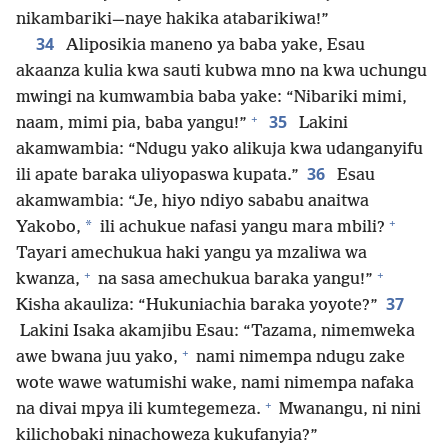
nikambariki—naye hakika atabarikiwa!”
34
Aliposikia maneno ya baba yake, Esau
akaanza kulia kwa sauti kubwa mno na kwa uchungu
mwingi na kumwambia baba yake: “Nibariki mimi,
+
35
naam, mimi pia, baba yangu!”
Lakini
akamwambia: “Ndugu yako alikuja kwa udanganyifu
36
ili apate baraka uliyopaswa kupata.”
Esau
akamwambia: “Je, hiyo ndiyo sababu anaitwa
+
*
Yakobo,
ili achukue nafasi yangu mara mbili?
Tayari amechukua haki yangu ya mzaliwa wa
+
+
kwanza,
na sasa amechukua baraka yangu!”
37
Kisha akauliza: “Hukuniachia baraka yoyote?”
Lakini Isaka akamjibu Esau: “Tazama, nimemweka
+
awe bwana juu yako,
nami nimempa ndugu zake
wote wawe watumishi wake, nami nimempa nafaka
+
na divai mpya ili kumtegemeza.
Mwanangu, ni nini
kilichobaki ninachoweza kukufanyia?”