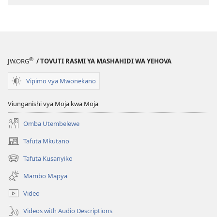
®
JW.ORG
/ TOVUTI RASMI YA MASHAHIDI WA YEHOVA
Vipimo vya Mwonekano
Viunganishi vya Moja kwa Moja
Omba Utembelewe
Tafuta Mkutano
(opens
new
Tafuta Kusanyiko
(opens
window)
new
Mambo Mapya
window)
Video
Videos with Audio Descriptions