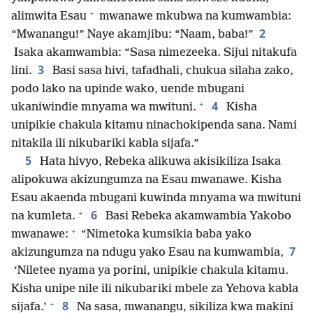
+
alimwita Esau
mwanawe mkubwa na kumwambia:
2
“Mwanangu!” Naye akamjibu: “Naam, baba!”
Isaka akamwambia: “Sasa nimezeeka. Sijui nitakufa
3
lini.
Basi sasa hivi, tafadhali, chukua silaha zako,
podo lako na upinde wako, uende mbugani
+
4
ukaniwindie mnyama wa mwituni.
Kisha
unipikie chakula kitamu ninachokipenda sana. Nami
nitakila ili nikubariki kabla sijafa.”
5
Hata hivyo, Rebeka alikuwa akisikiliza Isaka
alipokuwa akizungumza na Esau mwanawe. Kisha
Esau akaenda mbugani kuwinda mnyama wa mwituni
+
6
na kumleta.
Basi Rebeka akamwambia Yakobo
+
mwanawe:
“Nimetoka kumsikia baba yako
7
akizungumza na ndugu yako Esau na kumwambia,
‘Niletee nyama ya porini, unipikie chakula kitamu.
Kisha unipe nile ili nikubariki mbele za Yehova kabla
+
8
sijafa.’
Na sasa, mwanangu, sikiliza kwa makini