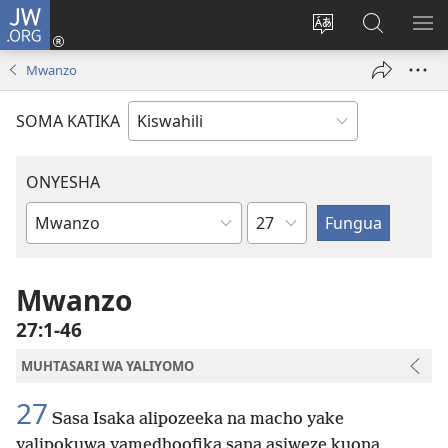
JW.ORG
Ingia
(opens
Badili
Tafuta
ON
new
lugha
Katika
ME
Mwanzo
window)
ya
JW.ORG
tovuti
SOMA KATIKA
ONYESHA
Sura
Kitabu
cha
Biblia
Mwanzo
27:1-46
MUHTASARI WA YALIYOMO
27
Sasa Isaka alipozeeka na macho yake
yalipokuwa yamedhoofika sana asiweze kuona,