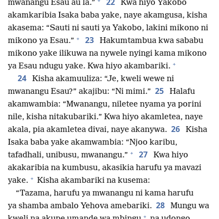
+
22
mwanangu Esau au la.”
Kwa hiyo Yakobo
akamkaribia Isaka baba yake, naye akamgusa, kisha
akasema: “Sauti ni sauti ya Yakobo, lakini mikono ni
+
23
mikono ya Esau.”
Hakumtambua kwa sababu
mikono yake ilikuwa na nywele nyingi kama mikono
+
ya Esau ndugu yake. Kwa hiyo akambariki.
24
Kisha akamuuliza: “Je, kweli wewe ni
25
mwanangu Esau?” akajibu: “Ni mimi.”
Halafu
akamwambia: “Mwanangu, niletee nyama ya porini
nile, kisha nitakubariki.” Kwa hiyo akamletea, naye
26
akala, pia akamletea divai, naye akanywa.
Kisha
Isaka baba yake akamwambia: “Njoo karibu,
+
27
tafadhali, unibusu, mwanangu.”
Kwa hiyo
akakaribia na kumbusu, akasikia harufu ya mavazi
+
yake.
Kisha akambariki na kusema:
“Tazama, harufu ya mwanangu ni kama harufu
28
ya shamba ambalo Yehova amebariki.
Mungu wa
+
kweli na akupe umande wa mbingu
na udongo