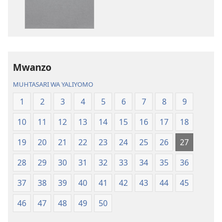
machapisho
faili
ya
za
elektroni
audio
Biblia
Biblia
Takatifu
Takatifu
—
—
Mwanzo
Tafsiri
Tafsiri
MUHTASARI WA YALIYOMO
ya
ya
Ulimwengu
Ulimwengu
1
2
3
4
5
6
7
8
9
Mpya
Mpya
10
11
12
13
14
15
16
17
18
(Toleo
(Toleo
la
la
19
20
21
22
23
24
25
26
27
2017)
2017)
28
29
30
31
32
33
34
35
36
37
38
39
40
41
42
43
44
45
46
47
48
49
50