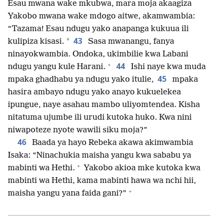
Esau mwana wake mkubwa, mara moja akaagiza
Yakobo mwana wake mdogo aitwe, akamwambia:
“Tazama! Esau ndugu yako anapanga kukuua ili
43
*
kulipiza kisasi.
Sasa mwanangu, fanya
ninayokwambia. Ondoka, ukimbilie kwa Labani
+
44
ndugu yangu kule Harani.
Ishi naye kwa muda
45
mpaka ghadhabu ya ndugu yako itulie,
mpaka
hasira ambayo ndugu yako anayo kukuelekea
ipungue, naye asahau mambo uliyomtendea. Kisha
nitatuma ujumbe ili urudi kutoka huko. Kwa nini
niwapoteze nyote wawili siku moja?”
46
Baada ya hayo Rebeka akawa akimwambia
Isaka: “Ninachukia maisha yangu kwa sababu ya
+
mabinti wa Hethi.
Yakobo akioa mke kutoka kwa
mabinti wa Hethi, kama mabinti hawa wa nchi hii,
+
maisha yangu yana faida gani?”