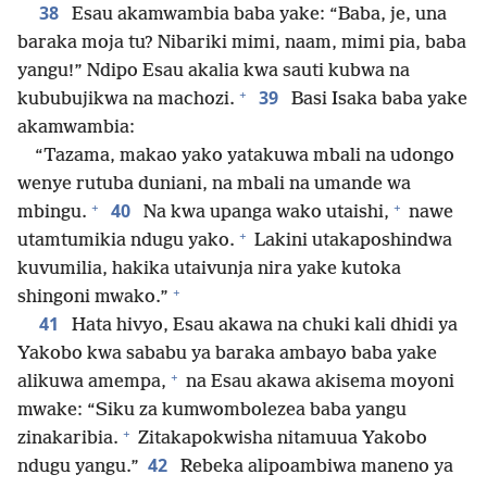
38
Esau akamwambia baba yake: “Baba, je, una
baraka moja tu? Nibariki mimi, naam, mimi pia, baba
yangu!” Ndipo Esau akalia kwa sauti kubwa na
+
39
kububujikwa na machozi.
Basi Isaka baba yake
akamwambia:
“Tazama, makao yako yatakuwa mbali na udongo
wenye rutuba duniani, na mbali na umande wa
+
+
40
mbingu.
Na kwa upanga wako utaishi,
nawe
+
utamtumikia ndugu yako.
Lakini utakaposhindwa
kuvumilia, hakika utaivunja nira yake kutoka
+
shingoni mwako.”
41
Hata hivyo, Esau akawa na chuki kali dhidi ya
Yakobo kwa sababu ya baraka ambayo baba yake
+
alikuwa amempa,
na Esau akawa akisema moyoni
mwake: “Siku za kumwombolezea baba yangu
+
zinakaribia.
Zitakapokwisha nitamuua Yakobo
42
ndugu yangu.”
Rebeka alipoambiwa maneno ya