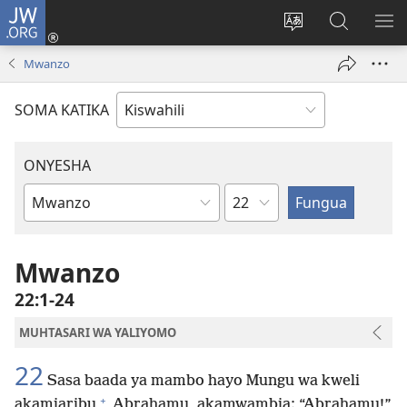
JW.ORG
Ingia
(opens
Badili
Tafuta
ON
new
lugha
Katika
ME
Mwanzo
window)
ya
JW.ORG
tovuti
SOMA KATIKA
ONYESHA
Sura
Kitabu
cha
Biblia
Mwanzo
22:1-24
MUHTASARI WA YALIYOMO
22
Sasa baada ya mambo hayo Mungu wa kweli
+
akamjaribu
Abrahamu, akamwambia: “Abrahamu!”