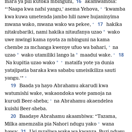
16
mara ya pili kutoka mbinguni,
akamwambia:
+
“‘Naapa kwa nafsi yangu,’ asema Yehova,
‘kwamba
kwa kuwa umetenda jambo hili nawe hujaninyima
+
17
mwana wako, mwana wako wa pekee,
hakika
*
nitakubariki, nami hakika nitaufanya uzao
wako
uwe mwingi kama nyota za mbinguni na kama
+
chembe za mchanga kwenye ufuo wa bahari,
na
+
18
*
*
uzao
wako utamiliki lango la
maadui wake.
+
*
Na kupitia uzao wako
mataifa yote ya dunia
yatajipatia baraka kwa sababu umeisikiliza sauti
+
yangu.’”
19
Baada ya hayo Abrahamu akarudi kwa
watumishi wake, wakaondoka wote pamoja na
+
kurudi Beer-sheba;
na Abrahamu akaendelea
kuishi Beer-sheba.
20
Baadaye Abrahamu akaambiwa: “Tazama,
+
Milka amemzalia pia Nahori ndugu yako
wana
21
hawa:
Usi mzaliwa wake wa kwanza, Buzi ndugu