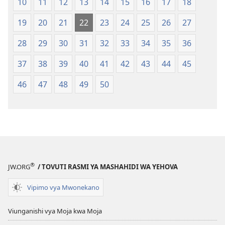
10
11
12
13
14
15
16
17
18
(Toleo
(Toleo
la
la
19
20
21
22
23
24
25
26
27
2017)
2017)
28
29
30
31
32
33
34
35
36
37
38
39
40
41
42
43
44
45
46
47
48
49
50
®
JW.ORG
/ TOVUTI RASMI YA MASHAHIDI WA YEHOVA
Vipimo vya Mwonekano
Viunganishi vya Moja kwa Moja