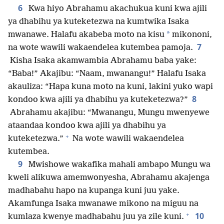
6
Kwa hiyo Abrahamu akachukua kuni kwa ajili
ya dhabihu ya kuteketezwa na kumtwika Isaka
*
mwanawe. Halafu akabeba moto na kisu
mikononi,
7
na wote wawili wakaendelea kutembea pamoja.
Kisha Isaka akamwambia Abrahamu baba yake:
“Baba!” Akajibu: “Naam, mwanangu!” Halafu Isaka
akauliza: “Hapa kuna moto na kuni, lakini yuko wapi
8
kondoo kwa ajili ya dhabihu ya kuteketezwa?”
Abrahamu akajibu: “Mwanangu, Mungu mwenyewe
ataandaa kondoo kwa ajili ya dhabihu ya
+
kuteketezwa.”
Na wote wawili wakaendelea
kutembea.
9
Mwishowe wakafika mahali ambapo Mungu wa
kweli alikuwa amemwonyesha, Abrahamu akajenga
madhabahu hapo na kupanga kuni juu yake.
Akamfunga Isaka mwanawe mikono na miguu na
+
10
kumlaza kwenye madhabahu juu ya zile kuni.