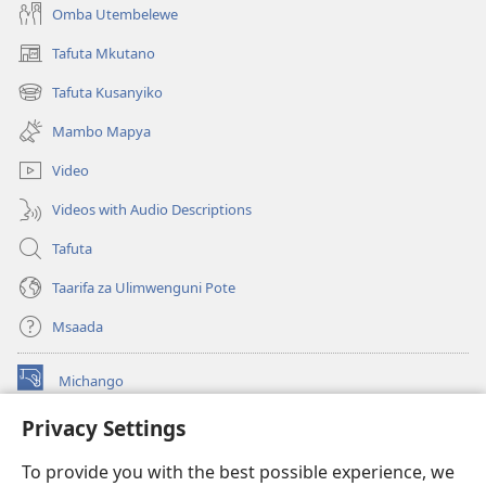
Omba Utembelewe
Tafuta Mkutano
(opens
new
Tafuta Kusanyiko
(opens
window)
new
Mambo Mapya
window)
Video
Videos with Audio Descriptions
Tafuta
Taarifa za Ulimwenguni Pote
Msaada
Michango
(opens
new
Privacy Settings
window)
Watchtower MAKTABA KWENYE MTANDAO™
(opens
To provide you with the best possible experience, we
new
®