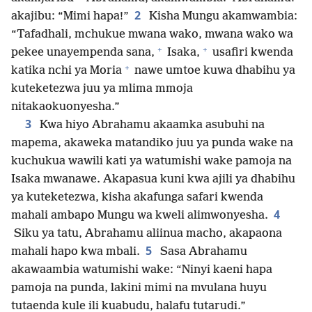
2
akajibu: “Mimi hapa!”
Kisha Mungu akamwambia:
“Tafadhali, mchukue mwana wako, mwana wako wa
+
+
pekee unayempenda sana,
Isaka,
usafiri kwenda
+
katika nchi ya Moria
nawe umtoe kuwa dhabihu ya
kuteketezwa juu ya mlima mmoja
nitakaokuonyesha.”
3
Kwa hiyo Abrahamu akaamka asubuhi na
mapema, akaweka matandiko juu ya punda wake na
kuchukua wawili kati ya watumishi wake pamoja na
Isaka mwanawe. Akapasua kuni kwa ajili ya dhabihu
ya kuteketezwa, kisha akafunga safari kwenda
4
mahali ambapo Mungu wa kweli alimwonyesha.
Siku ya tatu, Abrahamu aliinua macho, akapaona
5
mahali hapo kwa mbali.
Sasa Abrahamu
akawaambia watumishi wake: “Ninyi kaeni hapa
pamoja na punda, lakini mimi na mvulana huyu
tutaenda kule ili kuabudu, halafu tutarudi.”