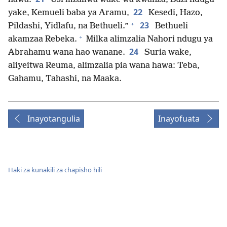
22
yake, Kemueli baba ya Aramu,
Kesedi, Hazo,
+
23
Pildashi, Yidlafu, na Bethueli.”
Bethueli
+
akamzaa Rebeka.
Milka alimzalia Nahori ndugu ya
24
Abrahamu wana hao wanane.
Suria wake,
aliyeitwa Reuma, alimzalia pia wana hawa: Teba,
Gahamu, Tahashi, na Maaka.
Inayotangulia
Inayofuata
Haki za kunakili za chapisho hili