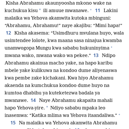
Kisha Abrahamu akaunyoosha mkono wake na
+
11
*
kuchukua kisu
ili amuue mwanawe.
Lakini
malaika wa Yehova akamwita kutoka mbinguni:
“Abrahamu, Abrahamu!” naye akajibu: “Mimi hapa!”
12
Kisha akasema: “Usimdhuru mvulana huyo, wala
usimtendee lolote, kwa maana sasa ninajua kwamba
+
unamwogopa Mungu kwa sababu hukuninyima
13
mwana wako, mwana wako wa pekee.”
Ndipo
Abrahamu akainua macho yake, na hapo karibu
mbele yake kulikuwa na kondoo dume aliyenaswa
kwa pembe zake kichakani. Kwa hiyo Abrahamu
akaenda na kumchukua kondoo dume huyo na
kumtoa dhabihu ya kuteketezwa badala ya
14
mwanawe.
Naye Abrahamu akapaita mahali
*
hapo Yehova-yire.
Ndiyo sababu mpaka leo
+
inasemwa: “Katika mlima wa Yehova itaandaliwa.”
15
Na malaika wa Yehova akamwita Abrahamu