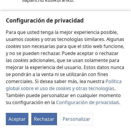
llapanchu kusikuranku.
71 CAPÍTULO
Configuración de privacidad
Fariseokuna ñausa naceq runata
Para que usted tenga la mejor experiencia posible,
tapupayanku
usamos
cookies
y otras tecnologías similares. Algunas
Chay qhaliyachisqa runaq imachus
cookies
son necesarias para que el sitio web funcione,
nisqanwanmi fariseokunaqa sinchita
y no se pueden rechazar. Puede aceptar o rechazar
phiñakuranku, chaymi sinagogamanta
las
cookies
adicionales, que se usan solamente para
qarqopuranku.
mejorar la experiencia del usuario. Estos datos nunca
se pondrán a la venta ni se utilizarán con fines
comerciales. Si desea saber más, lea nuestra
Política
72 CAPÍTULO
global sobre el uso de
cookies
y otras tecnologías
.
Jesús 70 discipulonkunata
También puede personalizar en cualquier momento
predicaqta kachan
su configuración en la
Configuración de privacidad
.
Judea ladopin Jesusqa 70 discipulonkunata
iskay-iskaymanta kacharan Diospa
Aceptar
Rechazar
Personalizar
gobiernonmanta predicanankupaq. ¿Maypin