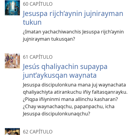
60 CAPÍTULO
Jesuspa rijch’aynin jujnirayman
tukun
¿Imatan yachachiwanchis Jesuspa rijch’aynin
jujnirayman tukusqan?
61 CAPÍTULO
Jesús qhaliyachin supaypa
junt’aykusqan waynata
Jesuspa discipulonkuna mana juj waynachata
qhaliyachiyta atirankuchu iñiy faltasqanrayku.
¿Piqpa iñiyninmi mana allinchu kasharan?
¿Chay waynachaqchu, papanpachu, icha
Jesuspa discipulonkunaqchu?
62 CAPÍTULO