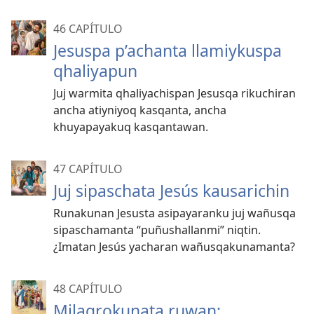
46 CAPÍTULO
Jesuspa p’achanta llamiykuspa
qhaliyapun
Juj warmita qhaliyachispan Jesusqa rikuchiran
ancha atiyniyoq kasqanta, ancha
khuyapayakuq kasqantawan.
47 CAPÍTULO
Juj sipaschata Jesús kausarichin
Runakunan Jesusta asipayaranku juj wañusqa
sipaschamanta “puñushallanmi” niqtin.
¿Imatan Jesús yacharan wañusqakunamanta?
48 CAPÍTULO
Milagrokunata ruwan;