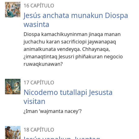
16 CAPÍTULO
Jesús anchata munakun Diospa
wasinta
Diospa kamachikuyninman jinaqa manan
juchachu karan sacrificiopi jaywanapaq
animalkunata vendeyqa. Chhaynaqa,
¿imanaqtintaq Jesusri phiñakuran negocio
ruwaqkunawan?
17 CAPÍTULO
Nicodemo tutallapi Jesusta
visitan
¿Iman ‘wajmanta nacey’?
18 CAPÍTULO