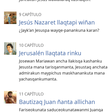
9 CAPÍTULO
Jesús Nazaret llaqtapi wiñan
¿Jayk’an Jesuspa wayqe-panankuna karan?
10 CAPÍTULO
Jerusalén llaqtata rinku
Josewan Mariawan ancha llakisqa kashanku
Jesusta mana tarisqanmanta, Jesustaq anchata
admirakun maypichus maskhanankuta mana
yachasqankumanta.
11 CAPÍTULO
Bautizaq Juan ñanta allichan
Fariseokunata saduceokunatawanmi Juanqa