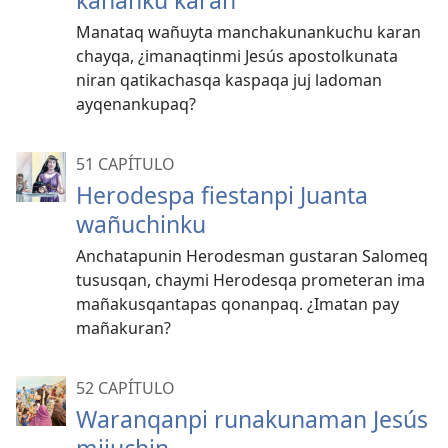
kananku karan
Manataq wañuyta manchakunankuchu karan
chayqa, ¿imanaqtinmi Jesús apostolkunata
niran qatikachasqa kaspaqa juj ladoman
ayqenankupaq?
51 CAPÍTULO
Herodespa fiestanpi Juanta
wañuchinku
Anchatapunin Herodesman gustaran Salomeq
tususqan, chaymi Herodesqa prometeran ima
mañakusqantapas qonanpaq. ¿Imatan pay
mañakuran?
52 CAPÍTULO
Waranqanpi runakunaman Jesús