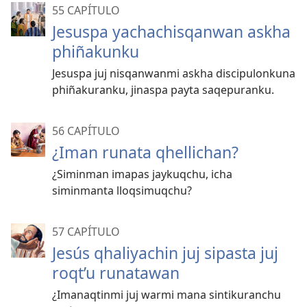
55 CAPÍTULO
Jesuspa yachachisqanwan askha
phiñakunku
Jesuspa juj nisqanwanmi askha discipulonkuna
phiñakuranku, jinaspa payta saqepuranku.
56 CAPÍTULO
¿Iman runata qhellichan?
¿Siminman imapas jaykuqchu, icha
siminmanta lloqsimuqchu?
57 CAPÍTULO
Jesús qhaliyachin juj sipasta juj
roqt’u runatawan
¿Imanaqtinmi juj warmi mana sintikuranchu