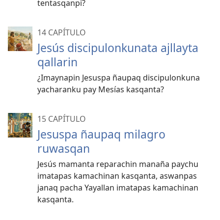
tentasqanpi?
14 CAPÍTULO
Jesús discipulonkunata ajllayta
qallarin
¿Imaynapin Jesuspa ñaupaq discipulonkuna
yacharanku pay Mesías kasqanta?
15 CAPÍTULO
Jesuspa ñaupaq milagro
ruwasqan
Jesús mamanta reparachin manaña paychu
imatapas kamachinan kasqanta, aswanpas
janaq pacha Yayallan imatapas kamachinan
kasqanta.