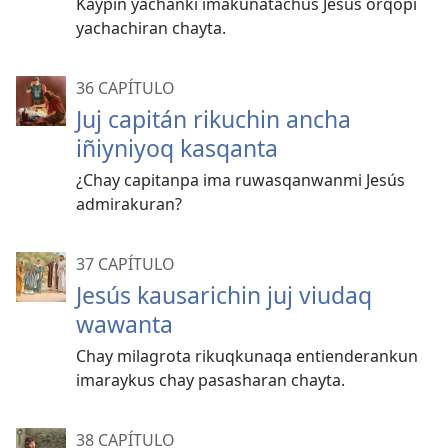
Kaypin yachanki imakunatachus Jesús orqopi
yachachiran chayta.
36 CAPÍTULO
Juj capitán rikuchin ancha
iñiyniyoq kasqanta
¿Chay capitanpa ima ruwasqanwanmi Jesús
admirakuran?
37 CAPÍTULO
Jesús kausarichin juj viudaq
wawanta
Chay milagrota rikuqkunaqa entienderankun
imaraykus chay pasasharan chayta.
38 CAPÍTULO