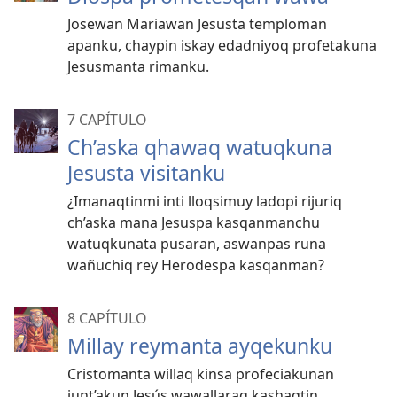
Josewan Mariawan Jesusta temploman
apanku, chaypin iskay edadniyoq profetakuna
Jesusmanta rimanku.
7 CAPÍTULO
Ch’aska qhawaq watuqkuna
Jesusta visitanku
¿Imanaqtinmi inti lloqsimuy ladopi rijuriq
ch’aska mana Jesuspa kasqanmanchu
watuqkunata pusaran, aswanpas runa
wañuchiq rey Herodespa kasqanman?
8 CAPÍTULO
Millay reymanta ayqekunku
Cristomanta willaq kinsa profeciakunan
junt’akun Jesús wawallaraq kashaqtin.