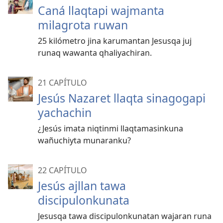
Caná llaqtapi wajmanta
milagrota ruwan
25 kilómetro jina karumantan Jesusqa juj
runaq wawanta qhaliyachiran.
21 CAPÍTULO
Jesús Nazaret llaqta sinagogapi
yachachin
¿Jesús imata niqtinmi llaqtamasinkuna
wañuchiyta munaranku?
22 CAPÍTULO
Jesús ajllan tawa
discipulonkunata
Jesusqa tawa discipulonkunatan wajaran runa