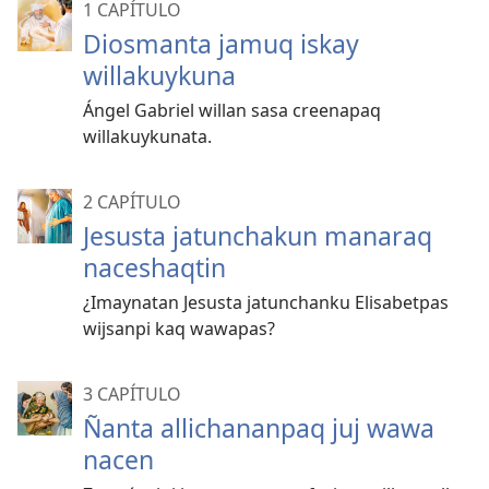
1 CAPÍTULO
Diosmanta jamuq iskay
willakuykuna
Ángel Gabriel willan sasa creenapaq
willakuykunata.
2 CAPÍTULO
Jesusta jatunchakun manaraq
naceshaqtin
¿Imaynatan Jesusta jatunchanku Elisabetpas
wijsanpi kaq wawapas?
3 CAPÍTULO
Ñanta allichananpaq juj wawa
nacen