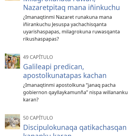
Nazaretpitaq mana iñinkuchu
¿Imanaqtinmi Nazaret runakuna mana
iñirankuchu Jesuspa yachachisqanta
uyarishaspapas, milagrokuna ruwasqanta
rikushaspapas?
49 CAPÍTULO
Galileapi predican,
apostolkunatapas kachan
¿Imanaqtinmi apostolkuna “janaq pacha
gobiernon qayllaykamunña” nispa willananku
karan?
50 CAPÍTULO
Discipulokunaqa qatikachasqan