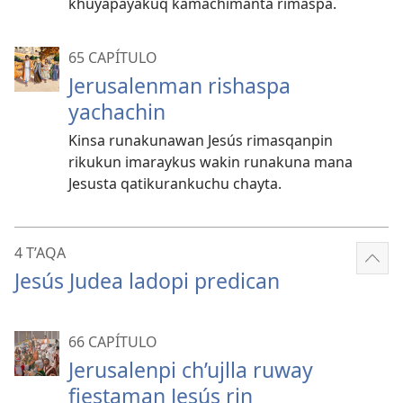
khuyapayakuq kamachimanta rimaspa.
65 CAPÍTULO
Jerusalenman rishaspa
yachachin
Kinsa runakunawan Jesús rimasqanpin
rikukun imaraykus wakin runakuna mana
Jesusta qatikurankuchu chayta.
4 T’AQA
Mos
Jesús Judea ladopi predican
más
66 CAPÍTULO
Jerusalenpi ch’ujlla ruway
fiestaman Jesús rin