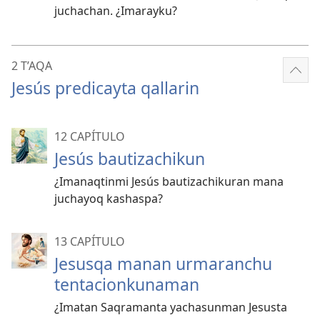
juchachan. ¿Imarayku?
2 T’AQA
Mos
Jesús predicayta qallarin
más
12 CAPÍTULO
Jesús bautizachikun
¿Imanaqtinmi Jesús bautizachikuran mana
juchayoq kashaspa?
13 CAPÍTULO
Jesusqa manan urmaranchu
tentacionkunaman
¿Imatan Saqramanta yachasunman Jesusta