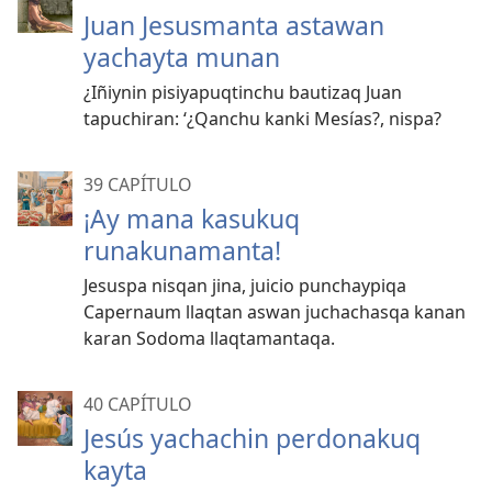
Juan Jesusmanta astawan
yachayta munan
¿Iñiynin pisiyapuqtinchu bautizaq Juan
tapuchiran: ‘¿Qanchu kanki Mesías?, nispa?
39 CAPÍTULO
¡Ay mana kasukuq
runakunamanta!
Jesuspa nisqan jina, juicio punchaypiqa
Capernaum llaqtan aswan juchachasqa kanan
karan Sodoma llaqtamantaqa.
40 CAPÍTULO
Jesús yachachin perdonakuq
kayta