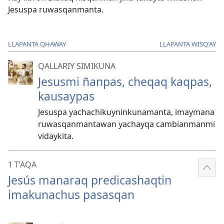
Jesuspa ruwasqanmanta.
LLAPANTA QHAWAY
LLAPANTA WISQ'AY
QALLARIY SIMIKUNA
Jesusmi ñanpas, cheqaq kaqpas,
kausaypas
Jesuspa yachachikuyninkunamanta, imaymana
ruwasqanmantawan yachayqa cambianmanmi
vidaykita.
1 T’AQA
Mos
Jesús manaraq predicashaqtin
más
imakunachus pasasqan