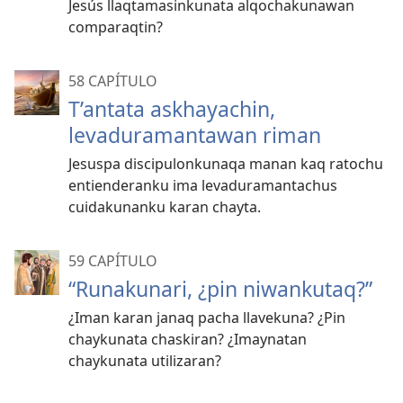
Jesús llaqtamasinkunata alqochakunawan
comparaqtin?
58 CAPÍTULO
T’antata askhayachin,
levaduramantawan riman
Jesuspa discipulonkunaqa manan kaq ratochu
entienderanku ima levaduramantachus
cuidakunanku karan chayta.
59 CAPÍTULO
“Runakunari, ¿pin niwankutaq?”
¿Iman karan janaq pacha llavekuna? ¿Pin
chaykunata chaskiran? ¿Imaynatan
chaykunata utilizaran?