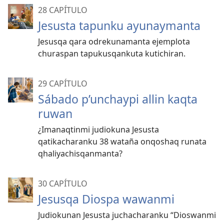
28 CAPÍTULO
Jesusta tapunku ayunaymanta
Jesusqa qara odrekunamanta ejemplota
churaspan tapukusqankuta kutichiran.
29 CAPÍTULO
Sábado p’unchaypi allin kaqta
ruwan
¿Imanaqtinmi judiokuna Jesusta
qatikacharanku 38 wataña onqoshaq runata
qhaliyachisqanmanta?
30 CAPÍTULO
Jesusqa Diospa wawanmi
Judiokunan Jesusta juchacharanku “Dioswanmi