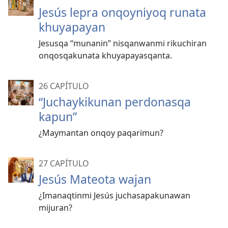
Jesús lepra onqoyniyoq runata
khuyapayan
Jesusqa “munanin” nisqanwanmi rikuchiran
onqosqakunata khuyapayasqanta.
26 CAPÍTULO
“Juchaykikunan perdonasqa
kapun”
¿Maymantan onqoy paqarimun?
27 CAPÍTULO
Jesús Mateota wajan
¿Imanaqtinmi Jesús juchasapakunawan
mijuran?