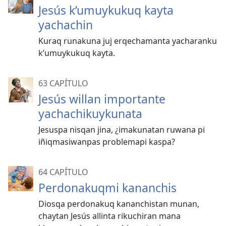
Jesús k’umuykukuq kayta
yachachin
Kuraq runakuna juj erqechamanta yacharanku
k’umuykukuq kayta.
63 CAPÍTULO
Jesús willan importante
yachachikuykunata
Jesuspa nisqan jina, ¿imakunatan ruwana pi
iñiqmasiwanpas problemapi kaspa?
64 CAPÍTULO
Perdonakuqmi kananchis
Diosqa perdonakuq kananchistan munan,
chaytan Jesús allinta rikuchiran mana