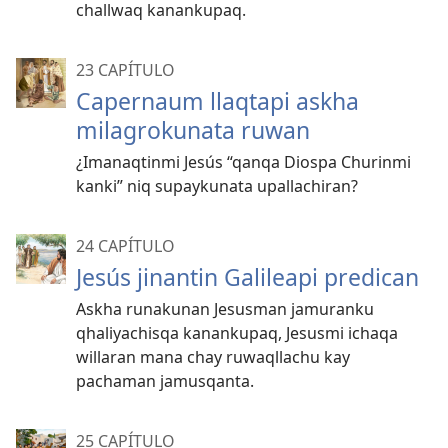
challwaq kanankupaq.
23 CAPÍTULO
Capernaum llaqtapi askha
milagrokunata ruwan
¿Imanaqtinmi Jesús “qanqa Diospa Churinmi
kanki” niq supaykunata upallachiran?
24 CAPÍTULO
Jesús jinantin Galileapi predican
Askha runakunan Jesusman jamuranku
qhaliyachisqa kanankupaq, Jesusmi ichaqa
willaran mana chay ruwaqllachu kay
pachaman jamusqanta.
25 CAPÍTULO