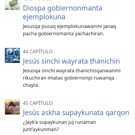
Diospa gobiernonmanta
ejemplokuna
Jesusqa pusaq ejemplokunawanmi janaq
pacha gobiernomanta yachachiran.
44 CAPÍTULO
Jesús sinchi wayrata thanichin
Jesusqa sinchi wayrata thanichisqanwanmi
rikuchiran imatas gobiernonpi ruwanqa
chayta.
45 CAPÍTULO
Jesús askha supaykunata qarqon
¿Jayk’a supaykunan juj runaman
junt’aykunman?