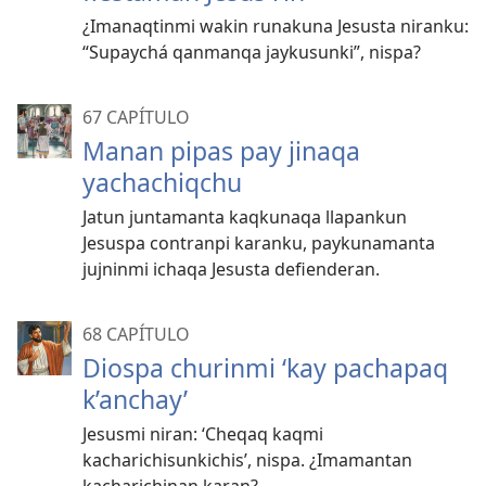
¿Imanaqtinmi wakin runakuna Jesusta niranku:
“Supaychá qanmanqa jaykusunki”, nispa?
67 CAPÍTULO
Manan pipas pay jinaqa
yachachiqchu
Jatun juntamanta kaqkunaqa llapankun
Jesuspa contranpi karanku, paykunamanta
jujninmi ichaqa Jesusta defienderan.
68 CAPÍTULO
Diospa churinmi ‘kay pachapaq
k’anchay’
Jesusmi niran: ‘Cheqaq kaqmi
kacharichisunkichis’, nispa. ¿Imamantan