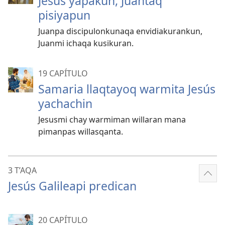
Jesús yapakun, Juantaq
pisiyapun
Juanpa discipulonkunaqa envidiakurankun,
Juanmi ichaqa kusikuran.
19 CAPÍTULO
Samaria llaqtayoq warmita Jesús
yachachin
Jesusmi chay warmiman willaran mana
pimanpas willasqanta.
3 T’AQA
Mos
Jesús Galileapi predican
más
20 CAPÍTULO