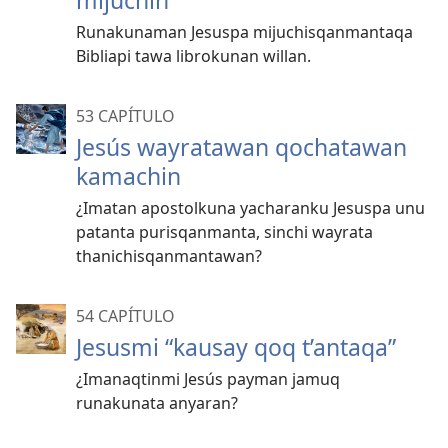
mijuchin
Runakunaman Jesuspa mijuchisqanmantaqa
Bibliapi tawa librokunan willan.
53 CAPÍTULO
Jesús wayratawan qochatawan
kamachin
¿Imatan apostolkuna yacharanku Jesuspa unu
patanta purisqanmanta, sinchi wayrata
thanichisqanmantawan?
54 CAPÍTULO
Jesusmi “kausay qoq t’antaqa”
¿Imanaqtinmi Jesús payman jamuq
runakunata anyaran?