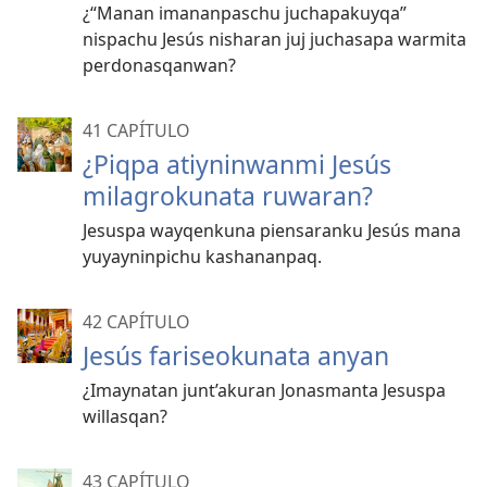
¿“Manan imananpaschu juchapakuyqa”
nispachu Jesús nisharan juj juchasapa warmita
perdonasqanwan?
41 CAPÍTULO
¿Piqpa atiyninwanmi Jesús
milagrokunata ruwaran?
Jesuspa wayqenkuna piensaranku Jesús mana
yuyayninpichu kashananpaq.
42 CAPÍTULO
Jesús fariseokunata anyan
¿Imaynatan junt’akuran Jonasmanta Jesuspa
willasqan?
43 CAPÍTULO