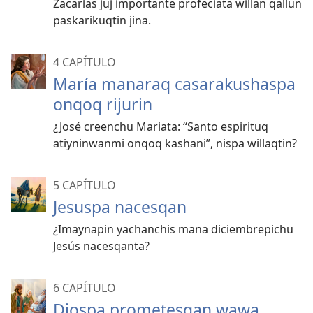
Zacarías juj importante profeciata willan qallun
paskarikuqtin jina.
4 CAPÍTULO
María manaraq casarakushaspa
onqoq rijurin
¿José creenchu Mariata: “Santo espirituq
atiyninwanmi onqoq kashani”, nispa willaqtin?
5 CAPÍTULO
Jesuspa nacesqan
¿Imaynapin yachanchis mana diciembrepichu
Jesús nacesqanta?
6 CAPÍTULO
Diospa prometesqan wawa