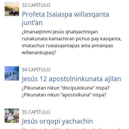
33 CAPÍTULO
Profeta Isaiaspa willasqanta
junt’an
¿Imanaqtinmi Jesús qhaliyachisqan
runakunata kamachiran pichus pay kasqanta,
imatachus ruwasqantapas ama pimanpas
willanankupaq?
34 CAPÍTULO
Jesús 12 apostolninkunata ajllan
¿Pikunatan nikun “discipulokuna” nispa?
¿Pikunatan nikun “apostolkuna” nispa?
35 CAPÍTULO
Jesús orqopi yachachin