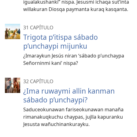
igualakushanki” nispa. Jesusmi ichaqa sut’inta
willakuran Diosqa paymanta kuraq kasqanta.
31 CAPÍTULO
Trigota p’itispa sábado
p’unchaypi mijunku
¿Imaraykun Jesús niran ‘sábado p’unchaypa
Señorninmi kani’ nispa?
32 CAPÍTULO
¿Ima ruwaymi allin kanman
sábado p’unchaypi?
Saduceokunawan fariseokunawan manaña
rimanakuqkuchu chaypas, jujlla kapuranku
Jesusta wañuchinankurayku.