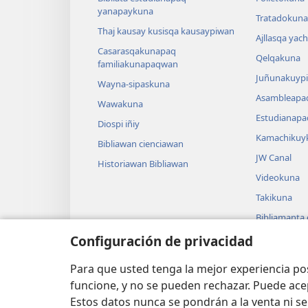
yanapaykuna
Tratadokuna,
Thaj kausay kusisqa kausaypiwan
Ajllasqa yac
Casarasqakunapaq
Qelqakuna
familiakunapaqwan
Juñunakuypi
Wayna-sipaskuna
Asambleapa
Wawakuna
Estudianapa
Diospi iñiy
Kamachikuy
Bibliawan cienciawan
JW Canal
Historiawan Bibliawan
Videokuna
Takikuna
Bibliamanta
Bibliamanta
Configuración de privacidad
actuacionku
Para que usted tenga la mejor experiencia p
funcione, y no se pueden rechazar. Puede ace
Estos datos nunca se pondrán a la venta ni se