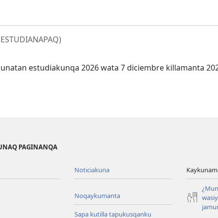
 ESTUDIANAPAQ)
kunatan estudiakunqa 2026 wata 7 diciembre killamanta 20
KUNAQ PAGINANQA
Noticiakuna
Kaykunama
¿Mun
Noqaykumanta
wasi
jamu
Sapa kutilla tapukusqanku