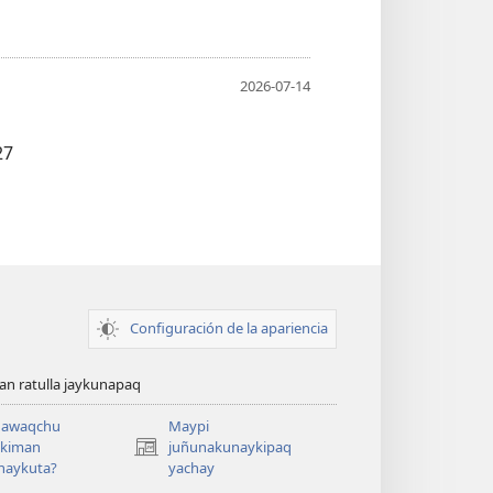
2026-07-14
27
Configuración de la apariencia
n ratulla jaykunapaq
awaqchu
Maypi
ykiman
juñunakunaykipaq
(abre
naykuta?
yachay
una