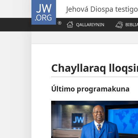
JW.ORG
Jehová Diospa testig
QALLARIYNIN
BIBL
Chayllaraq lloq
Último programakuna