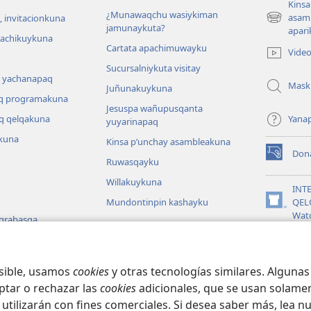
Kinsa
¿Munawaqchu wasiykiman
asam
 invitacionkuna
(abre
jamunaykuta?
apari
una
hachikuykuna
Cartata apachimuwayku
nueva
Vide
ventana)
Sucursalniykuta visitay
 yachanapaq
Mask
Juñunakuykuna
q programakuna
Jesuspa wañupusqanta
q qelqakuna
Yana
yuyarinapaq
kuna
Kinsa p’unchay asambleakuna
Don
(abre
Ruwasqayku
una
Willakuykuna
nueva
INT
ventana)
Mundontinpin kashayku
QEL
(abre
Wat
 grabasqa
una
nueva
JW L
 uyarinapaq
ventana)
na
osible, usamos
cookies
y otras tecnologías similares. Alguna
ptar o rechazar las
cookies
adicionales, que se usan solamen
 utilizarán con fines comerciales. Si desea saber más, lea n