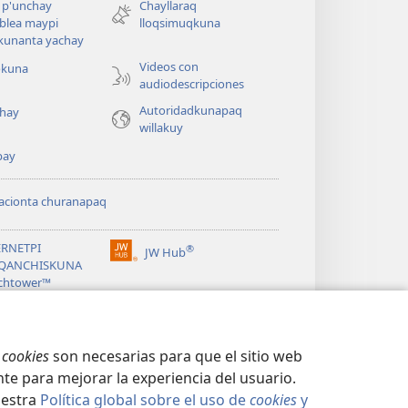
nueva
 p'unchay
Chayllaraq
ventana)
blea maypi
lloqsimuqkuna
kunanta yachay
Videos con
okuna
audiodescripciones
Autoridadkunapaq
hay
willakuy
pay
acionta churanapaq
ERNETPI
®
JW Hub
(abre
QANCHISKUNA
una
chtower™
nueva
®
ventana)
ibrary
s
cookies
son necesarias para que el sitio web
te para mejorar la experiencia del usuario.
uestra
Política global sobre el uso de
cookies
y