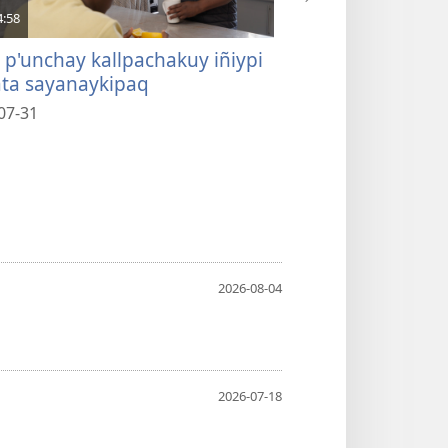
4:58
2:18
 p'unchay kallpachakuy iñiypi
¿Reqsinkichu ap
ta sayanaykipaq
karanku
07-31
2026-07-31
2026-08-04
2026-07-18