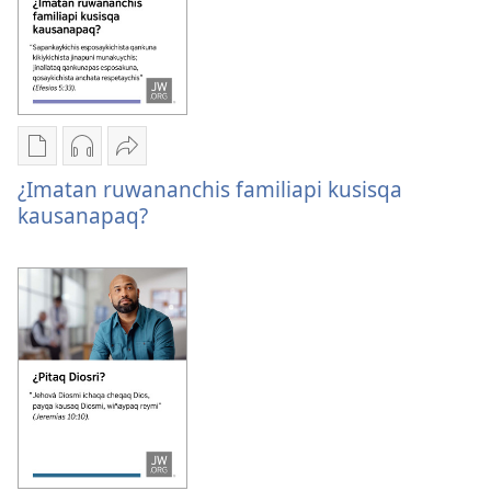
Kaypi
Kaypin
Jujman
qelqakunatan
grabasqa
apachinapaq
¿Imatan ruwananchis familiapi kusisqa
copiawaq
qelqakunata
¿Imatan
kausanapaq?
¿Imatan
horqowaq
ruwananchis
ruwananchis
¿Imatan
familiapi
familiapi
ruwananchis
kusisqa
kusisqa
familiapi
kausanapaq?
kausanapaq?
kusisqa
kausanapaq?