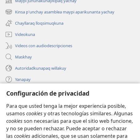
Maypi juñunakunaykipaq yachay
(abre
una
Kinsa p'unchay asamblea maypi aparikunanta yachay
(abre
nueva
una
ventana)
Chayllaraq lloqsimuqkuna
nueva
ventana)
Videokuna
Videos con audiodescripciones
Maskhay
Autoridadkunapaq willakuy
Yanapay
Configuración de privacidad
Donacionta churanapaq
(abre
una
Para que usted tenga la mejor experiencia posible,
nueva
INTERNETPI QELQANCHISKUNA Watchtower™
usamos
cookies
y otras tecnologías similares. Algunas
(abre
ventana)
cookies
son necesarias para que el sitio web funcione,
una
®
JW Hub
nueva
y no se pueden rechazar. Puede aceptar o rechazar
(abre
ventana)
una
las
cookies
adicionales, que se usan solamente para
®