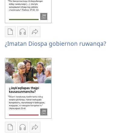
Kaypi
Kaypin
Jujman
qelqakunatan
grabasqa
apachinapaq
¿Imatan Diospa gobiernon ruwanqa?
copiawaq
qelqakunata
¿Imatan
¿Imatan
horqowaq
Diospa
Diospa
¿Imatan
gobiernon
gobiernon
Diospa
ruwanqa?
ruwanqa?
gobiernon
ruwanqa?
Kaypi
Kaypin
Jujman