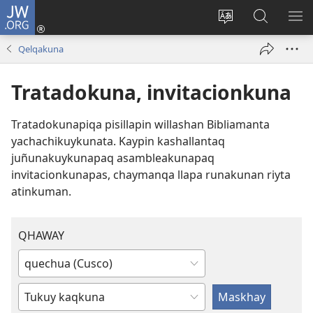
JW.ORG
Sutiykiwan
jaykuy
Direccionpi simi
JW.ORG
QH
(abre
akllay
nisqapi
ME
Qelqakuna
una
maskhay
nueva
Tratadokuna, invitacionkuna
ventana)
Tratadokunapiqa pisillapin willashan Bibliamanta
yachachikuykunata. Kaypin kashallantaq
juñunakuykunapaq asambleakunapaq
invitacionkunapas, chaymanqa llapa runakunan riyta
atinkuman.
QHAWAY
Juj
simita
Hukta
ajllay
qelqay