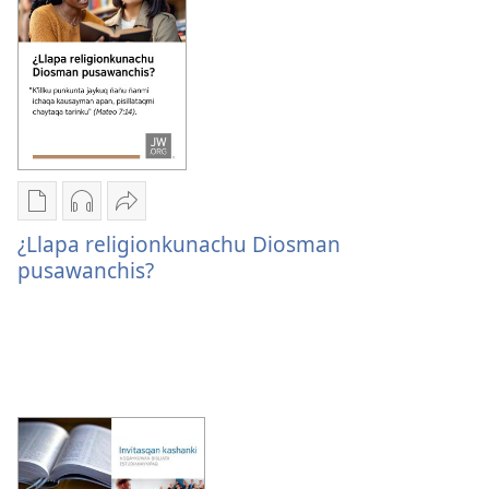
familianchiswan?
Kaypi
Kaypin
Jujman
qelqakunatan
grabasqa
apachinapaq
¿Llapa religionkunachu Diosman
copiawaq
qelqakunata
¿Llapa
pusawanchis?
¿Llapa
horqowaq
religionkunachu
religionkunachu
¿Llapa
Diosman
Diosman
religionkunachu
pusawanchis?
pusawanchis?
Diosman
pusawanchis?