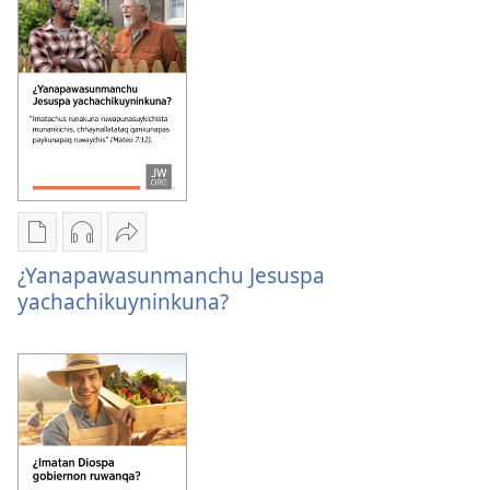
Dios
¿Uyarinchu
mañakusqanchista?
mañakusqanchista?
Dios
mañakusqanchista?
Kaypi
Kaypin
Jujman
qelqakunatan
grabasqa
apachinapaq
¿Yanapawasunmanchu Jesuspa
copiawaq
qelqakunata
¿Yanapawasunmanchu
yachachikuyninkuna?
¿Yanapawasunmanchu
horqowaq
Jesuspa
Jesuspa
¿Yanapawasunmanchu
yachachikuyninkuna?
yachachikuyninkuna?
Jesuspa
yachachikuyninkuna?