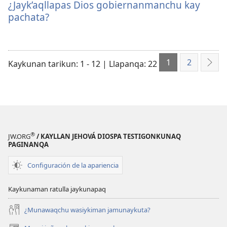
qelqakunatan
grabasqa
apachinapaq
¿Jayk’aqllapas Dios gobiernanmanchu kay
copiawaq
qelqakunata
¿Jayk’aqllapas
pachata?
¿Jayk’aqllapas
horqowaq
Dios
Dios
¿Jayk’aqllapas
gobiernanmanchu
gobiernanmanchu
Dios
kay
1
2
kay
gobiernanmanchu
pachata?
Kaykunan tarikun: 1 - 12 | Llapanqa: 22
Qat
pachata?
kay
pachata?
®
JW.ORG
/ KAYLLAN JEHOVÁ DIOSPA TESTIGONKUNAQ
PAGINANQA
Configuración de la apariencia
Kaykunaman ratulla jaykunapaq
¿Munawaqchu wasiykiman jamunaykuta?