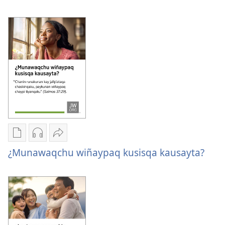
copiawaq
Invitación
Invitación
para
para
la
la
asamblea
asamblea
regional
regional
2026
2026
Kaypi
Kaypin
Jujman
qelqakunatan
grabasqa
apachinapaq
¿Munawaqchu wiñaypaq kusisqa kausayta?
copiawaq
qelqakunata
¿Munawaqchu
¿Munawaqchu
horqowaq
wiñaypaq
wiñaypaq
¿Munawaqchu
kusisqa
kusisqa
wiñaypaq
kausayta?
kausayta?
kusisqa
kausayta?