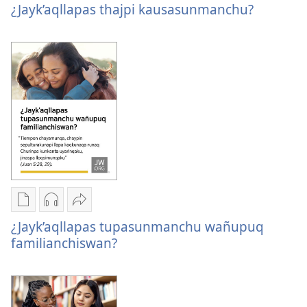
qelqakunatan
grabasqa
apachinapaq
¿Jayk’aqllapas thajpi kausasunmanchu?
copiawaq
qelqakunata
¿Jayk’aqllapas
¿Jayk’aqllapas
horqowaq
thajpi
thajpi
¿Jayk’aqllapas
kausasunmanchu?
kausasunmanchu?
thajpi
kausasunmanchu?
Kaypi
Kaypin
Jujman
qelqakunatan
grabasqa
apachinapaq
¿Jayk’aqllapas tupasunmanchu wañupuq
copiawaq
qelqakunata
¿Jayk’aqllapas
familianchiswan?
¿Jayk’aqllapas
horqowaq
tupasunmanchu
tupasunmanchu
¿Jayk’aqllapas
wañupuq
wañupuq
tupasunmanchu
familianchiswan?
familianchiswan?
wañupuq