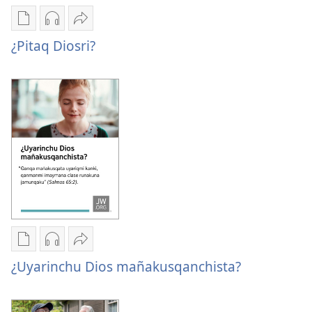
Kaypi
Kaypin
Jujman
qelqakunatan
grabasqa
apachinapaq
¿Pitaq Diosri?
copiawaq
qelqakunata
¿Pitaq
¿Pitaq
horqowaq
Diosri?
Diosri?
¿Pitaq
Diosri?
Kaypi
Kaypin
Jujman
qelqakunatan
grabasqa
apachinapaq
¿Uyarinchu Dios mañakusqanchista?
copiawaq
qelqakunata
¿Uyarinchu
¿Uyarinchu
horqowaq
Dios