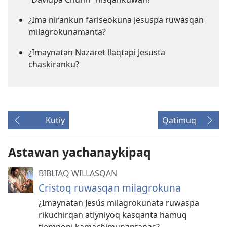
¿Ima nirankun fariseokuna Jesuspa ruwasqan
milagrokunamanta?
¿Imaynatan Nazaret llaqtapi Jesusta
chaskiranku?
Kutiy
Qatimuq
Astawan yachanaykipaq
BIBLIAQ WILLASQAN
Cristoq ruwasqan milagrokuna
¿Imaynatan Jesús milagrokunata ruwaspa
rikuchirqan atiyniyoq kasqanta hamuq