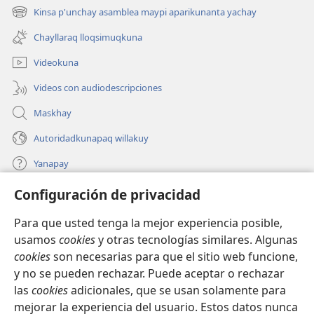
una
Kinsa p'unchay asamblea maypi aparikunanta yachay
(abre
nueva
una
ventana)
Chayllaraq lloqsimuqkuna
nueva
ventana)
Videokuna
Videos con audiodescripciones
Maskhay
Autoridadkunapaq willakuy
Yanapay
Configuración de privacidad
Donacionta churanapaq
(abre
una
Para que usted tenga la mejor experiencia posible,
nueva
INTERNETPI QELQANCHISKUNA Watchtower™
usamos
cookies
y otras tecnologías similares. Algunas
(abre
ventana)
cookies
son necesarias para que el sitio web funcione,
una
®
JW Hub
nueva
y no se pueden rechazar. Puede aceptar o rechazar
(abre
ventana)
una
las
cookies
adicionales, que se usan solamente para
®
JW Library
nueva
mejorar la experiencia del usuario. Estos datos nunca