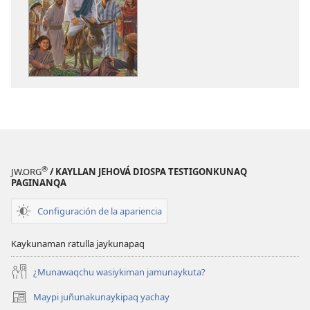
copiawaq
qelqakunata
Jesusmi
horqowaq
ñanpas,
Jesusmi
cheqaq
ñanpas,
kaqpas,
cheqaq
kausaypas
kaqpas,
kausaypas
®
JW.ORG
/ KAYLLAN JEHOVÁ DIOSPA TESTIGONKUNAQ
PAGINANQA
Configuración de la apariencia
Kaykunaman ratulla jaykunapaq
¿Munawaqchu wasiykiman jamunaykuta?
Maypi juñunakunaykipaq yachay
(abre