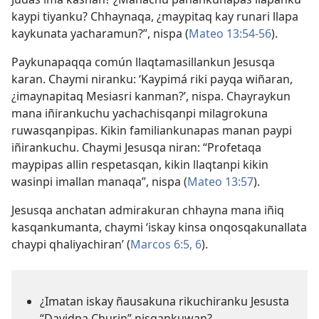
kaypi tiyanku? Chhaynaqa, ¿maypitaq kay runari llapa
kaykunata yacharamun?”, nispa (
Mateo 13:54-56
).
Paykunapaqqa común llaqtamasillankun Jesusqa
karan. Chaymi niranku: ‘Kaypimá riki payqa wiñaran,
¿imaynapitaq Mesiasri kanman?’, nispa. Chayraykun
mana iñirankuchu yachachisqanpi milagrokuna
ruwasqanpipas. Kikin familiankunapas manan paypi
iñirankuchu. Chaymi Jesusqa niran: “Profetaqa
maypipas allin respetasqan, kikin llaqtanpi kikin
wasinpi imallan manaqa”, nispa (
Mateo 13:57
).
Jesusqa anchatan admirakuran chhayna mana iñiq
kasqankumanta, chaymi ‘iskay kinsa onqosqakunallata
chaypi qhaliyachiran’ (
Marcos 6:5, 6
).
¿Imatan iskay ñausakuna rikuchiranku Jesusta
“Davidpa Churin” nisqankuwan?