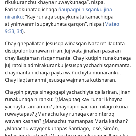
rikukuranchu khayna ruwaykunaqa”, nispa.
Fariseokunataq ichaqa
ñaupaqpi nisqanku jina
niranku
: “Kay runaqa supaykunata kamachiqpa
atiyninwanmi supaykunata qarqon”, nispa (
Mateo
9:33, 34
).
Chay qhepallatan Jesusqa wiñasqan Nazaret llaqtata
discipulonkunawan riran. Juj wata jinañan pasaran
chay llaqtaman risqanmanta. Chay kutipin runakunaqa
juj ratolla admirakuranku Jesuspa yachachisqanmanta,
chaymantan ichaqa payta wañuchiyta munaranku.
Chay llaqtamanmi Jesusqa wajmanta kutisharan.
Chaypin payqa sinagogapi yachachiyta qallariran, jinan
runakunaqa niranku: “¿Maypitaq kay runari khayna
yachayta tariramun? ¿Imaynapin yachan milagrokuna
ruwaytapas? ¿Manachu kay runaqa carpinteroq
wawan kashan? ¿Manachu mamanpas María kashan?
¿Manachu wayqenkunapas Santiago, José, Simón,
Judas ima kashan? ¿Manachu panankunapas llapanku