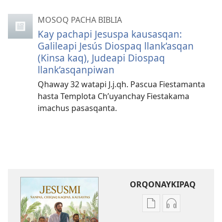
MOSOQ PACHA BIBLIA
Kay pachapi Jesuspa kausasqan:
Galileapi Jesús Diospaq llank’asqan
(Kinsa kaq), Judeapi Diospaq
llank’asqanpiwan
Qhaway 32 watapi J.j.qh. Pascua Fiestamanta
hasta Templota Ch’uyanchay Fiestakama
imachus pasasqanta.
ORQONAYKIPAQ
Kaypi
Kaypin
qelqakunatan
grabasqa