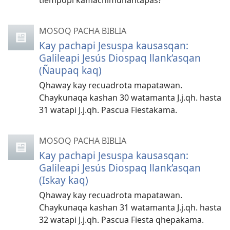
tiempopi kamachimunantapas?
MOSOQ PACHA BIBLIA
Kay pachapi Jesuspa kausasqan:
Galileapi Jesús Diospaq llank’asqan
(Ñaupaq kaq)
Qhaway kay recuadrota mapatawan.
Chaykunaqa kashan 30 watamanta J.j.qh. hasta
31 watapi J.j.qh. Pascua Fiestakama.
MOSOQ PACHA BIBLIA
Kay pachapi Jesuspa kausasqan:
Galileapi Jesús Diospaq llank’asqan
(Iskay kaq)
Qhaway kay recuadrota mapatawan.
Chaykunaqa kashan 31 watamanta J.j.qh. hasta
32 watapi J.j.qh. Pascua Fiesta qhepakama.