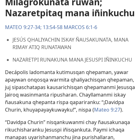
Milagrokunata ruwan;
Nazaretpitaq mana iñinkuchu
MATEO 9:27-34;
13:54-58
MARCOS 6:1-6
JESÚS QHALIYACHIN ISKAY ÑAUSAKUNATA, MANA
RIMAY ATIQ RUNATAWAN
NAZARETPI RUNAKUNA MANA JESUSPI IÑINKUCHU
Decápolis ladomanta kutimusqan qhepaman, yawar
apaywan onqosqa warmita qhaliyachisqan qhepaman,
juj sipaschatapas kausarichisqan qhepamanmi Jesusqa
Jairoq wasinmanta ripusharan. Chayllamanmi iskay
ñausakuna qhepanta rispa qapariranku: “¡Davidpa
Churin, khuyapayaykuwayku!”, nispa (
Mateo 9:27
).
“Davidpa Churin” nisqankuwanmi chay ñausakunaqa
rikuchisharanku Jesuspi iñisqankuta. Paymi ichaqa
manapas uyarishanmanchu jina purishallaran,