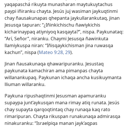
yaqapaschá rikuyta munasharan maytukuytachus
paypi iñiranku chayta. Jesús juj wasiman jaykuqtinmi
chay ñausakunapas qhepanta jaykullarankutaq, jinan
Jesusqa tapuran: “¿Iñinkichischu ñawiykichis
kicharinaypaq atiyniyoq kasqayta?”, nispa. Paykunataq:
“Arí, Señor”, niranku. Chaymi Jesusqa ñawinkuta
llamiykuspa niran: “Iñisqaykichisman jina ruwasqa
kachun”, nispa (
Mateo 9:28, 29
).
Jinan ñausakunaqa qhawaripuranku. Jesustaq
paykunata kamachiran ama pimanpas chayta
willanankupaq. Paykunan ichaqa ancha kusikuymanta
lliuman willaranku.
Paykuna ripushaqtinmi Jesusman apamuranku
supaypa junt’aykusqan mana rimay atiq runata. Jesús
chay supayta qarqoqtintaq chay runaqa kaq rato
rimaripuran. Chayta rikuspan runakunaqa admirasqa
ninakuranku: “Israelpiqa manan jayk’aqpas