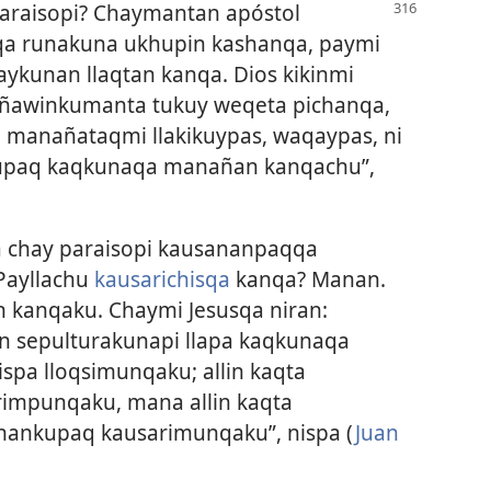
araisopi? Chaymantan apóstol
nqa runakuna ukhupin kashanqa, paymi
ykunan llaqtan kanqa. Dios kikinmi
ñawinkumanta tukuy weqeta pichanqa,
manañataqmi llakikuypas, waqaypas, ni
aupaq kaqkunaqa manañan kanqachu”,
a chay paraisopi kausananpaqqa
Payllachu
kausarichisqa
kanqa? Manan.
n kanqaku. Chaymi Jesusqa niran:
 sepulturakunapi llapa kaqkunaqa
spa lloqsimunqaku; allin kaqta
impunqaku, mana allin kaqta
nankupaq kausarimunqaku”, nispa (
Juan