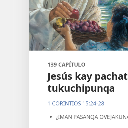
139 CAPÍTULO
Jesús kay pacha
tukuchipunqa
1 CORINTIOS 15:24-28
¿IMAN PASANQA OVEJAKU