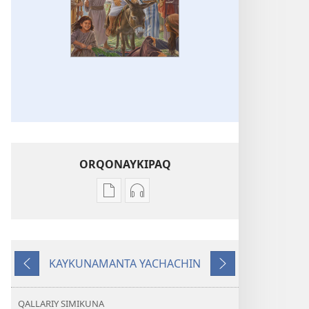
ORQONAYKIPAQ
Kaypi
Kaypin
qelqakunatan
grabasqa
copiawaq
qelqakunata
Jesusmi
horqowaq
KAYKUNAMANTA YACHACHIN
ñanpas,
Jesusmi
Kutiy
Qatimuq
cheqaq
ñanpas,
kaqpas,
cheqaq
QALLARIY SIMIKUNA