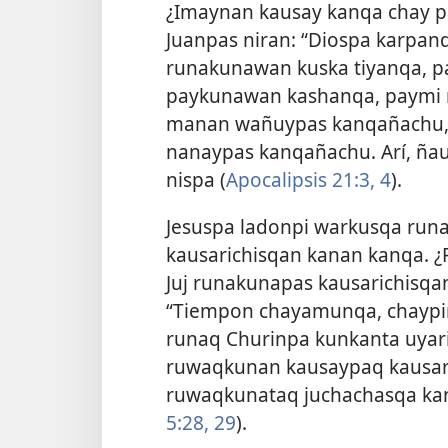
¿Imaynan kausay kanqa chay p
Juanpas niran: “Diospa karpa
runakunawan kuska tiyanqa, pa
paykunawan kashanqa, paymi 
manan wañuypas kanqañachu, 
nanaypas kanqañachu. Arí, ñ
nispa (
Apocalipsis 21:3, 4
).
Jesuspa ladonpi warkusqa run
kausarichisqan kanan kanqa. ¿
Juj runakunapas kausarichisqa
“Tiempon chayamunqa, chaypin
runaq Churinpa kunkanta uyari
ruwaqkunan kausaypaq kausar
ruwaqkunataq juchachasqa ka
5:28, 29
).