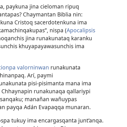
, paykuna jina cieloman ripuq
tapas? Chaymantan Biblia nin:
kuna Cristoq sacerdotenkuna ima
amachinqakupas”, nispa (
Apocalipsis
noqanchis jina runakunataq karanku
asunchis khuyapayawasunchis ima
icionpa valorninwan
runakunata
hinanpaq. Arí, paymi
nakunata pisi-pisimanta mana ima
Chhaynapin runakunaqa qallariypi
usanqaku; manañan wañuypas
an payqa Adán Evapaqqa munaran.
spa tukuy ima encargasqanta junt’anqa.