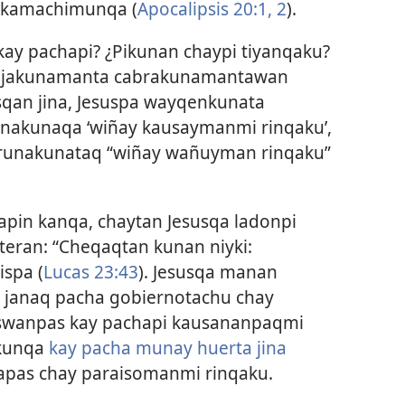
a kamachimunqa (
Apocalipsis 20:1, 2
).
ay pachapi? ¿Pikunan chaypi tiyanqaku?
vejakunamanta cabrakunamantawan
isqan jina, Jesuspa wayqenkunata
 runakunaqa ‘wiñay kausaymanmi rinqaku’,
n runakunataq “wiñay wañuyman rinqaku”
pin kanqa, chaytan Jesusqa ladonpi
ran: “Cheqaqtan kunan niyki:
ispa (
Lucas 23:43
). Jesusqa manan
janaq pacha gobiernotachu chay
swanpas kay pachapi kausananpaqmi
akunqa
kay pacha munay huerta jina
napas chay paraisomanmi rinqaku.