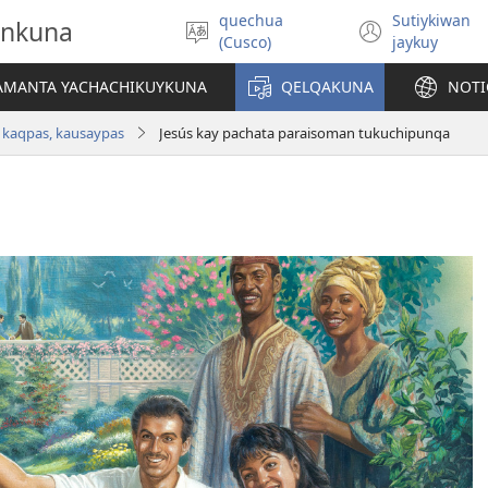
quechua
Sutiykiwan
onkuna
Simita
(abre
(Cusco)
jaykuy
akllay
una
nueva
IAMANTA YACHACHIKUYKUNA
QELQAKUNA
NOTI
ventan
 kaqpas, kausaypas
Jesús kay pachata paraisoman tukuchipunqa