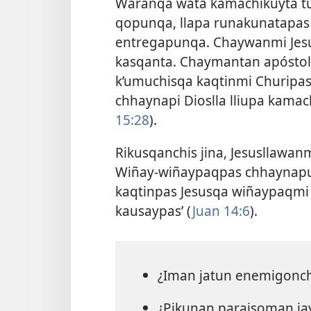
Waranqa wata kamachikuyta t
qopunqa, llapa runakunatapa
entregapunqa. Chaywanmi Jes
kasqanta. Chaymantan apóstol
k’umuchisqa kaqtinmi Churipa
chhaynapi Dioslla lliupa kamac
15:28
).
Rikusqanchis jina, Jesusllawa
Wiñay-wiñaypaqpas chhaynapun
kaqtinpas Jesusqa wiñaypaqmi
kausaypas’ (
Juan 14:6
).
¿Iman jatun enemigonc
¿Pikunan paraisoman ja