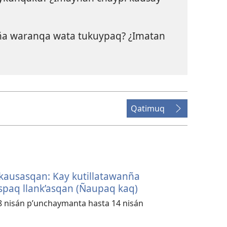
aña waranqa wata tukuypaq? ¿Imatan
Qatimuq
kausasqan: Kay kutillatawanña
ospaq llank’asqan (Ñaupaq kaq)
 8 nisán p’unchaymanta hasta 14 nisán