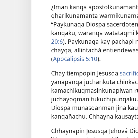
¿Iman kanqa apostolkunamanta
qharikunamanta warmikunaman
“Paykunaqa Diospa sacerdoten
kanqaku, waranqa watataqmi k
20:6
). Paykunaqa kay pachapi 
chayqa, allintachá entiendew
(
Apocalipsis 5:10
).
Chay tiempopin Jesusqa
sacrif
yanapanqa juchankuta chinkac
kamachikuqmasinkunapiwan ru
juchayoqman tukuchipunqaku. 
Diospa munasqanman jina ka
kanqañachu. Chhayna kausayt
Chhaynapin Jesusqa Jehová Dio