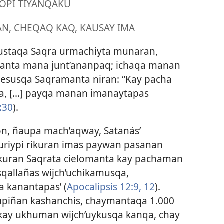
OPI TIYANQAKU
AN, CHEQAQ KAQ, KAUSAY IMA
sustaqa Saqra urmachiyta munaran,
anta mana junt’ananpaq; ichaqa manan
Jesusqa Saqramanta niran: “Kay pacha
 [...] payqa manan imanaytapas
:30
).
ón, ñaupa mach’aqway, Satanás’
ijuriypi rikuran imas paywan pasanan
rikuran Saqrata cielomanta kay pachaman
sqallañas wijch’uchikamusqa,
a kanantapas’ (
Apocalipsis 12:9,
12
).
upiñan kashanchis, chaymantaqa 1.000
kay ukhuman wijch’uykusqa kanqa, chay