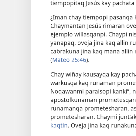
tiempopitaq Jesús kay pachat
¿Iman chay tiempopi pasanqa k
Chaymantan Jesús rimaran o
ejemplo willasqanpi. Chaypi n
yanapaq, oveja jina kaq allin
cabrakuna jina kaq mana alli
(
Mateo 25:46
).
Chay wiñay kausayqa kay pacha
warkusqa kaq runaman promete
Noqawanmi paraisopi kanki”, n
apostolkunaman prometesqan 
runamanqa prometesharan, a
prometesharan. Chaymi junt’
kaqtin
. Oveja jina kaq runaku