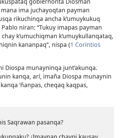
ukuspataq gobiernonta Diosman
s mana ima juchayoqtan payman
usqa rikuchinqa ancha k’umuykukuq
 Pablo niran: “Tukuy imapas payman
s chay k’umuchiqman k’umuykullanqataq,
hiqnin kananpaq”, nispa (
1 Corintios
nmi Diospa munayninqa junt’akunqa.
in kanqa, arí, imaña Diospa munaynin
 kanqa ‘ñanpas, cheqaq kaqpas,
his Saqrawan pasanqa?
ykunqaku? ¿Imaynan chaypi kausay