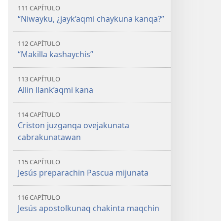
111 CAPÍTULO
“Niwayku, ¿jayk’aqmi chaykuna kanqa?”
112 CAPÍTULO
“Makilla kashaychis”
113 CAPÍTULO
Allin llank’aqmi kana
114 CAPÍTULO
Criston juzganqa ovejakunata
cabrakunatawan
115 CAPÍTULO
Jesús preparachin Pascua mijunata
116 CAPÍTULO
Jesús apostolkunaq chakinta maqchin