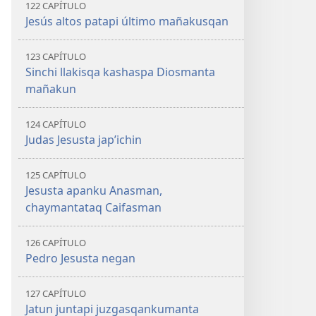
122 CAPÍTULO
Jesús altos patapi último mañakusqan
123 CAPÍTULO
Sinchi llakisqa kashaspa Diosmanta
mañakun
124 CAPÍTULO
Judas Jesusta jap’ichin
125 CAPÍTULO
Jesusta apanku Anasman,
chaymantataq Caifasman
126 CAPÍTULO
Pedro Jesusta negan
127 CAPÍTULO
Jatun juntapi juzgasqankumanta