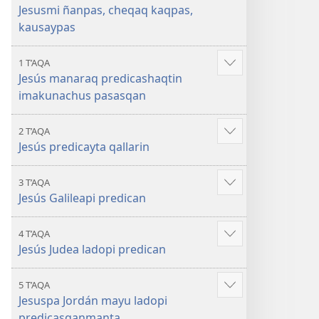
kausaypas
kaqpas,
Jesusmi ñanpas, cheqaq kaqpas,
kausaypas
kausaypas
1 T’AQA
Mostrar
Jesús manaraq predicashaqtin
más
imakunachus pasasqan
2 T’AQA
Mostrar
Jesús predicayta qallarin
más
3 T’AQA
Mostrar
Jesús Galileapi predican
más
4 T’AQA
Mostrar
Jesús Judea ladopi predican
más
5 T’AQA
Mostrar
Jesuspa Jordán mayu ladopi
más
predicasqanmanta