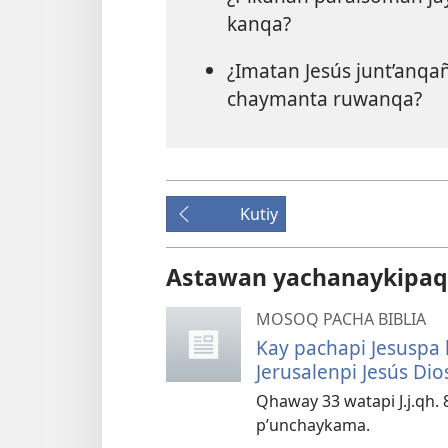
kanqa?
¿Imatan Jesús junt’anq
chaymanta ruwanqa?
Kutiy
Astawan yachanaykipaq
MOSOQ PACHA BIBLIA
Kay pachapi Jesuspa 
Jerusalenpi Jesús Di
Qhaway 33 watapi J.j.qh.
p’unchaykama.