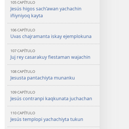
105 CAPÍTULO
Jesús higos sach’awan yachachin
iñiyniyoq kayta
106 CAPÍTULO
Uvas chajramanta iskay ejemplokuna
107 CAPÍTULO
Juj rey casarakuy fiestaman wajachin
108 CAPÍTULO
Jesusta pantachiyta munanku
109 CAPÍTULO
Jesús contranpi kaqkunata juchachan
110 CAPÍTULO
Jesús templopi yachachiyta tukun