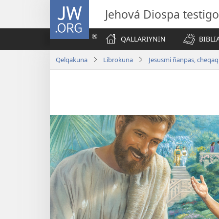
JW.ORG
Jehová Diospa testig
QALLARIYNIN
BIBL
Qelqakuna
Librokuna
Jesusmi ñanpas, cheqaq