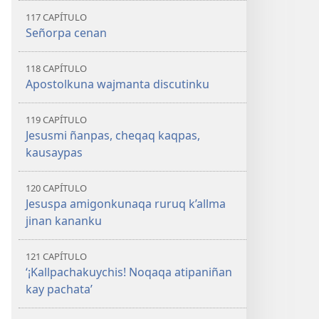
117 CAPÍTULO
Señorpa cenan
118 CAPÍTULO
Apostolkuna wajmanta discutinku
119 CAPÍTULO
Jesusmi ñanpas, cheqaq kaqpas,
kausaypas
120 CAPÍTULO
Jesuspa amigonkunaqa ruruq k’allma
jinan kananku
121 CAPÍTULO
‘¡Kallpachakuychis! Noqaqa atipaniñan
kay pachata’