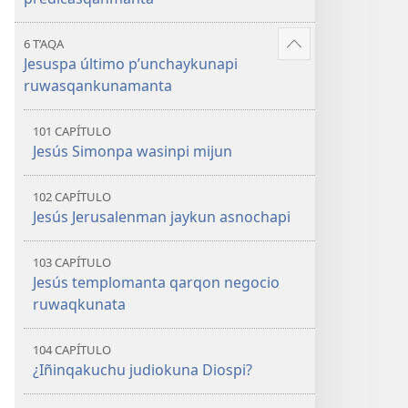
6 T’AQA
Mostrar
Jesuspa último p’unchaykunapi
más
ruwasqankunamanta
101 CAPÍTULO
Jesús Simonpa wasinpi mijun
102 CAPÍTULO
Jesús Jerusalenman jaykun asnochapi
103 CAPÍTULO
Jesús templomanta qarqon negocio
ruwaqkunata
104 CAPÍTULO
¿Iñinqakuchu judiokuna Diospi?