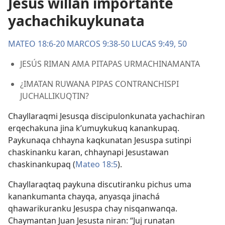
Jesús willan importante
yachachikuykunata
MATEO 18:6-20
MARCOS 9:38-50
LUCAS 9:49, 50
JESÚS RIMAN AMA PITAPAS URMACHINAMANTA
¿IMATAN RUWANA PIPAS CONTRANCHISPI
JUCHALLIKUQTIN?
Chayllaraqmi Jesusqa discipulonkunata yachachiran
erqechakuna jina k’umuykukuq kanankupaq.
Paykunaqa chhayna kaqkunatan Jesuspa sutinpi
chaskinanku karan, chhaynapi Jesustawan
chaskinankupaq (
Mateo 18:5
).
Chayllaraqtaq paykuna discutiranku pichus uma
kanankumanta chayqa, anyasqa jinachá
qhawarikuranku Jesuspa chay nisqanwanqa.
Chaymantan Juan Jesusta niran: “Juj runatan