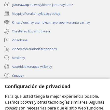
¿Munawaqchu wasiykiman jamunaykuta?
Maypi juñunakunaykipaq yachay
(abre
una
Kinsa p'unchay asamblea maypi aparikunanta yachay
(abre
nueva
una
ventana)
Chayllaraq lloqsimuqkuna
nueva
ventana)
Videokuna
Videos con audiodescripciones
Maskhay
Autoridadkunapaq willakuy
Yanapay
Configuración de privacidad
Donacionta churanapaq
(abre
una
Para que usted tenga la mejor experiencia posible,
nueva
INTERNETPI QELQANCHISKUNA Watchtower™
usamos
cookies
y otras tecnologías similares. Algunas
(abre
ventana)
cookies
son necesarias para que el sitio web funcione,
una