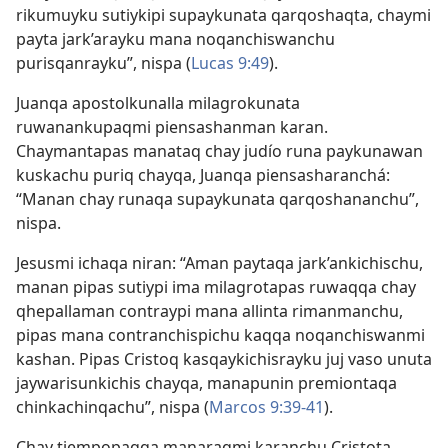
rikumuyku sutiykipi supaykunata qarqoshaqta, chaymi
payta jark’arayku mana noqanchiswanchu
purisqanrayku”, nispa (
Lucas 9:49
).
Juanqa apostolkunalla milagrokunata
ruwanankupaqmi piensashanman karan.
Chaymantapas manataq chay judío runa paykunawan
kuskachu puriq chayqa, Juanqa piensasharanchá:
“Manan chay runaqa supaykunata qarqoshananchu”,
nispa.
Jesusmi ichaqa niran: “Aman paytaqa jark’ankichischu,
manan pipas sutiypi ima milagrotapas ruwaqqa chay
qhepallaman contraypi mana allinta rimanmanchu,
pipas mana contranchispichu kaqqa noqanchiswanmi
kashan. Pipas Cristoq kasqaykichisrayku juj vaso unuta
jaywarisunkichis chayqa, manapunin premiontaqa
chinkachinqachu”, nispa (
Marcos 9:39-41
).
Chay tiempopaqqa manaraqmi karanchu Cristota