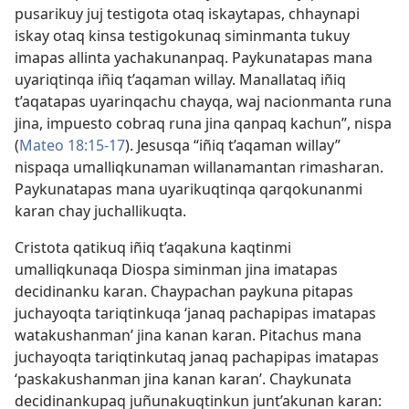
pusarikuy juj testigota otaq iskaytapas, chhaynapi
iskay otaq kinsa testigokunaq siminmanta tukuy
imapas allinta yachakunanpaq. Paykunatapas mana
uyariqtinqa iñiq t’aqaman willay. Manallataq iñiq
t’aqatapas uyarinqachu chayqa, waj nacionmanta runa
jina, impuesto cobraq runa jina qanpaq kachun”, nispa
(
Mateo 18:15-17
). Jesusqa “iñiq t’aqaman willay”
nispaqa umalliqkunaman willanamantan rimasharan.
Paykunatapas mana uyarikuqtinqa qarqokunanmi
karan chay juchallikuqta.
Cristota qatikuq iñiq t’aqakuna kaqtinmi
umalliqkunaqa Diospa siminman jina imatapas
decidinanku karan. Chaypachan paykuna pitapas
juchayoqta tariqtinkuqa ‘janaq pachapipas imatapas
watakushanman’ jina kanan karan. Pitachus mana
juchayoqta tariqtinkutaq janaq pachapipas imatapas
‘paskakushanman jina kanan karan’. Chaykunata
decidinankupaq juñunakuqtinkun junt’akunan karan: