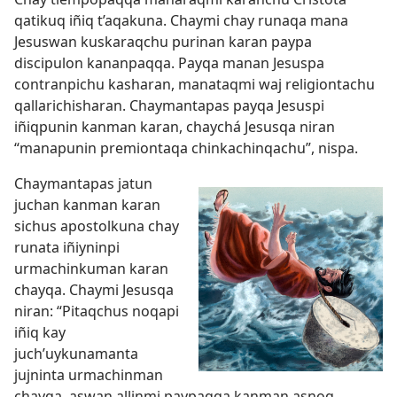
qatikuq iñiq t’aqakuna. Chaymi chay runaqa mana
Jesuswan kuskaraqchu purinan karan paypa
discipulon kananpaqqa. Payqa manan Jesuspa
contranpichu kasharan, manataqmi waj religiontachu
qallarichisharan. Chaymantapas payqa Jesuspi
iñiqpunin kanman karan, chaychá Jesusqa niran
“manapunin premiontaqa chinkachinqachu”, nispa.
Chaymantapas jatun
juchan kanman karan
sichus apostolkuna chay
runata iñiyninpi
urmachinkuman karan
chayqa. Chaymi Jesusqa
niran: “Pitaqchus noqapi
iñiq kay
juch’uykunamanta
jujninta urmachinman
chayqa, aswan allinmi paypaqqa kanman asnoq