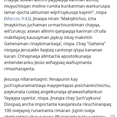
muyuchisqan molino rumita kunkanman warkuruspa
lamar-qocha ukhuman wijch’uykusqa kaynin”, nispa
(
Marcos 9:42
). Jinaspa niran: ‘Makiykichus, icha
imaykichus juchaman urmachisunkiman chayqa,
wit’urukuy; aswan allinmi qanpaqqa kanman ch’ulla
makillayoq kausayman jaykuy iskay makintin
Gehenaman rinaykimantaqa’, nispa. Chay “Gehena”
nisqaqa Jerusalén llaqtaq cantonpi q’opa kananan
karan. Chhaynaqa allintachá apostolkunaqa
entienderanku Jesús wiñaypaq wañuymanta
rimashasqanta.
Jesusqa nillarantaqmi: ‘Amapunin kay
juch’uykunamantaqa mayqentapas pisichankichischu,
paykunata cuidaq angelkunaqa qhawashallankun
Yayaypa uyanta’, nispa. Jinaspa chay ‘juch’uykuna’
Diospaq ancha importante kasqankuta rikuchinanpaq
100 ovejayoq runamanta rimaran. Jujnin oveja
chinkaqtinsi chay
runaqa 99 ovejankunata saqespa