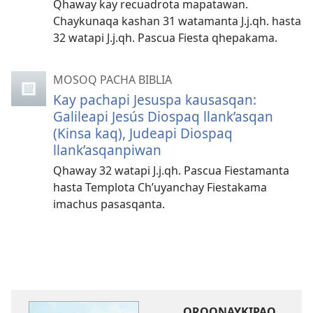
Qhaway kay recuadrota mapatawan.
Chaykunaqa kashan 31 watamanta J.j.qh. hasta
32 watapi J.j.qh. Pascua Fiesta qhepakama.
MOSOQ PACHA BIBLIA
Kay pachapi Jesuspa kausasqan:
Galileapi Jesús Diospaq llank’asqan
(Kinsa kaq), Judeapi Diospaq
llank’asqanpiwan
Qhaway 32 watapi J.j.qh. Pascua Fiestamanta
hasta Templota Ch’uyanchay Fiestakama
imachus pasasqanta.
ORQONAYKIPAQ