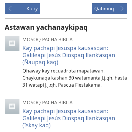
Kutiy
Qatimuq
Astawan yachanaykipaq
MOSOQ PACHA BIBLIA
Kay pachapi Jesuspa kausasqan:
Galileapi Jesús Diospaq llank’asqan
(Ñaupaq kaq)
Qhaway kay recuadrota mapatawan.
Chaykunaqa kashan 30 watamanta J.j.qh. hasta
31 watapi J.j.qh. Pascua Fiestakama.
MOSOQ PACHA BIBLIA
Kay pachapi Jesuspa kausasqan:
Galileapi Jesús Diospaq llank’asqan
(Iskay kaq)