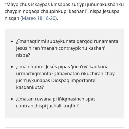
“Maypichus iskaypas kinsapas sutiypi juñunakushanku
chaypin noqaqa chaupinkupi kashani”, nispa Jesuspa
nisqan (
Mateo 18:18-20
).
¿Imanaqtinmi supaykunata qarqoq runamanta
Jesús niran ‘manan contraypichu kashan’
nispa?
¿Ima niranmi Jesús pipas ‘juch’uy’ kaqkuna
urmachiqmanta? ¿Imaynatan rikuchiran chay
juch’uykunapas Diospaq importante
kasqankuta?
¿Imatan ruwana pi iñiqmasinchispas
contranchispi juchallikuqtin?