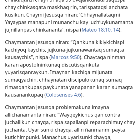
chay chinkasqata maskhaq rin, tarispataqsi anchata
kusikun. Chaymi Jesusqa niran: ‘Chhaynallataqmi
Yayaypas manapuni munanchu kay juch’uykunamanta
jujnillanpas chinkananta’, nispa (
Mateo 18:10,
14
).
Chaymantan Jesusqa niran: “Qankuna kikiykichispi
kachiyoq kaychis, jujkuna-jujkunawantaq sumaqta
kausaychis”, nispa (
Marcos 9:50
). Chaytaqa ninman
karan apostolninkunaq discutisqankuta
yuyarisqanraykun. Imaynan kachiqa mijunata
sumaqyachin, chhaynatan discipulokunaq sumaq
rimasqankupas paykunata yanapanan karan sumaqta
kausanankupaq (
Colosenses 4:6
).
Chaymantan Jesusqa problemakuna imayna
allichanamanta niran: “Wayqeykichus qan contra
juchallikun chayqa, rispa sapallanpi reparachimuy chay
juchanta. Uyarisunki chayqa, allin ñanmanmi payta
kutichimpunki. Manachus uyarisunki chayqa,