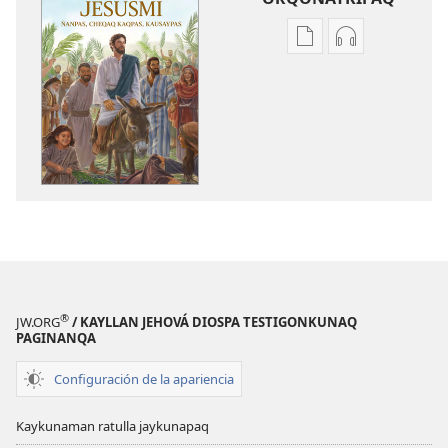
Kaypi
Kaypin
qelqakunatan
grabasqa
copiawaq
qelqakunata
Jesusmi
horqowaq
ñanpas,
Jesusmi
cheqaq
ñanpas,
kaqpas,
cheqaq
kausaypas
kaqpas,
kausaypas
®
JW.ORG
/ KAYLLAN JEHOVÁ DIOSPA TESTIGONKUNAQ
PAGINANQA
Configuración de la apariencia
Kaykunaman ratulla jaykunapaq