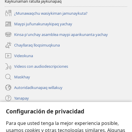
Kaykunaman ratulla jaykunapaq
¿Munawaqchu wasiykiman jamunaykuta?
Maypi juñunakunaykipaq yachay
(abre
una
Kinsa p'unchay asamblea maypi aparikunanta yachay
(abre
nueva
una
ventana)
Chayllaraq lloqsimuqkuna
nueva
ventana)
Videokuna
Videos con audiodescripciones
Maskhay
Autoridadkunapaq willakuy
Yanapay
Configuración de privacidad
Donacionta churanapaq
(abre
una
Para que usted tenga la mejor experiencia posible,
nueva
INTERNETPI QELQANCHISKUNA Watchtower™
usamos
cookies
y otras tecnologías similares. Algunas
(abre