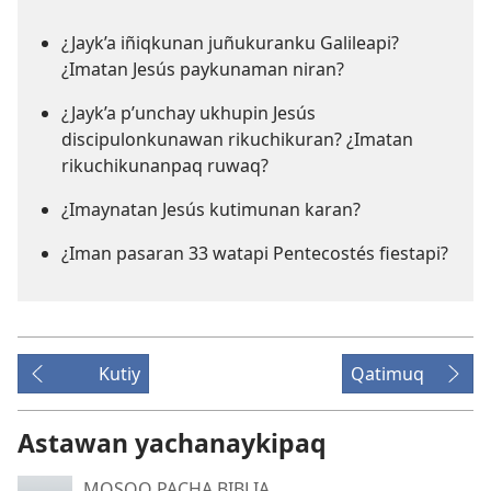
¿Jayk’a iñiqkunan juñukuranku Galileapi?
¿Imatan Jesús paykunaman niran?
¿Jayk’a p’unchay ukhupin Jesús
discipulonkunawan rikuchikuran? ¿Imatan
rikuchikunanpaq ruwaq?
¿Imaynatan Jesús kutimunan karan?
¿Iman pasaran 33 watapi Pentecostés fiestapi?
Kutiy
Qatimuq
Astawan yachanaykipaq
MOSOQ PACHA BIBLIA