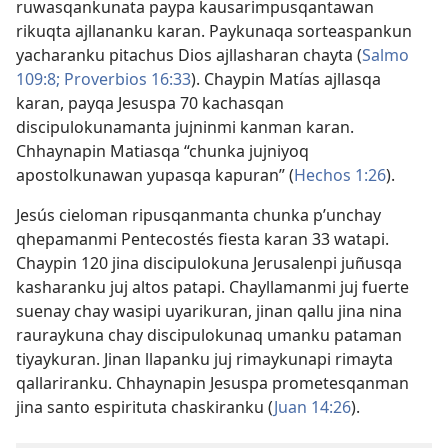
ruwasqankunata paypa kausarimpusqantawan
rikuqta ajllananku karan. Paykunaqa sorteaspankun
yacharanku pitachus Dios ajllasharan chayta (
Salmo
109:8;
Proverbios 16:33
). Chaypin Matías ajllasqa
karan, payqa Jesuspa 70 kachasqan
discipulokunamanta jujninmi kanman karan.
Chhaynapin Matiasqa “chunka jujniyoq
apostolkunawan yupasqa kapuran” (
Hechos 1:26
).
Jesús cieloman ripusqanmanta chunka p’unchay
qhepamanmi Pentecostés fiesta karan 33 watapi.
Chaypin 120 jina discipulokuna Jerusalenpi juñusqa
kasharanku juj altos patapi. Chayllamanmi juj fuerte
suenay chay wasipi uyarikuran, jinan qallu jina nina
rauraykuna chay discipulokunaq umanku pataman
tiyaykuran. Jinan llapanku juj rimaykunapi rimayta
qallariranku. Chhaynapin Jesuspa prometesqanman
jina santo espirituta chaskiranku (
Juan 14:26
).