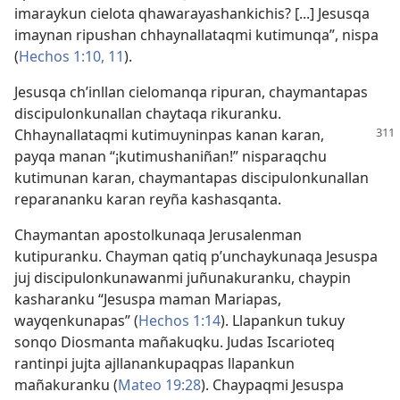
imaraykun cielota qhawarayashankichis? [...] Jesusqa
imaynan ripushan chhaynallataqmi kutimunqa”, nispa
(
Hechos 1:10, 11
).
Jesusqa ch’inllan cielomanqa ripuran, chaymantapas
discipulonkunallan chaytaqa rikuranku.
Chhaynallataqmi kutimuyninpas kanan karan,
payqa manan “¡kutimushaniñan!” nisparaqchu
kutimunan karan, chaymantapas discipulonkunallan
reparananku karan reyña kashasqanta.
Chaymantan apostolkunaqa Jerusalenman
kutipuranku. Chayman qatiq p’unchaykunaqa Jesuspa
juj discipulonkunawanmi juñunakuranku, chaypin
kasharanku “Jesuspa maman Mariapas,
wayqenkunapas” (
Hechos 1:14
). Llapankun tukuy
sonqo Diosmanta mañakuqku. Judas Iscarioteq
rantinpi jujta ajllanankupaqpas llapankun
mañakuranku (
Mateo 19:28
). Chaypaqmi Jesuspa