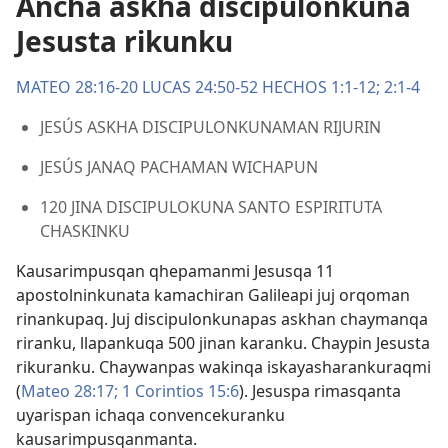
Ancha askha discipulonkuna
Jesusta rikunku
MATEO 28:16-20
LUCAS 24:50-52
HECHOS 1:1-12;
2:1-4
JESÚS ASKHA DISCIPULONKUNAMAN RIJURIN
JESÚS JANAQ PACHAMAN WICHAPUN
120 JINA DISCIPULOKUNA SANTO ESPIRITUTA
CHASKINKU
Kausarimpusqan qhepamanmi Jesusqa 11
apostolninkunata kamachiran Galileapi juj orqoman
rinankupaq. Juj discipulonkunapas askhan chaymanqa
riranku, llapankuqa 500 jinan karanku. Chaypin Jesusta
rikuranku. Chaywanpas wakinqa iskayasharankuraqmi
(
Mateo 28:17;
1 Corintios 15:6
). Jesuspa rimasqanta
uyarispan ichaqa convencekuranku
kausarimpusqanmanta.