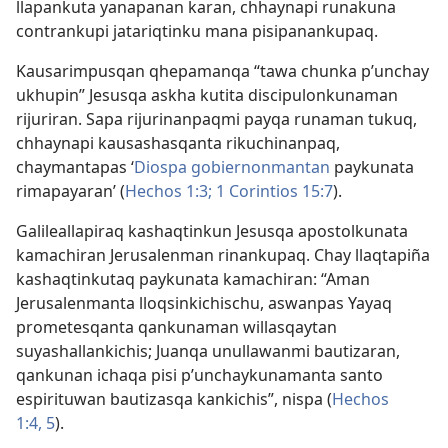
llapankuta yanapanan karan, chhaynapi runakuna
contrankupi jatariqtinku mana pisipanankupaq.
Kausarimpusqan qhepamanqa “tawa chunka p’unchay
ukhupin” Jesusqa askha kutita discipulonkunaman
rijuriran. Sapa rijurinanpaqmi payqa runaman tukuq,
chhaynapi kausashasqanta rikuchinanpaq,
chaymantapas ‘
Diospa gobiernonmantan
paykunata
rimapayaran’ (
Hechos 1:3;
1 Corintios 15:7
).
Galileallapiraq kashaqtinkun Jesusqa apostolkunata
kamachiran Jerusalenman rinankupaq. Chay llaqtapiña
kashaqtinkutaq paykunata kamachiran: “Aman
Jerusalenmanta lloqsinkichischu, aswanpas Yayaq
prometesqanta qankunaman willasqaytan
suyashallankichis; Juanqa unullawanmi bautizaran,
qankunan ichaqa pisi p’unchaykunamanta santo
espirituwan bautizasqa kankichis”, nispa (
Hechos
1:4, 5
).