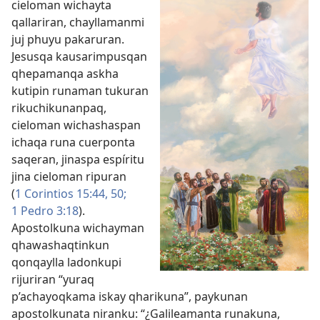
cieloman wichayta
qallariran, chayllamanmi
juj phuyu pakaruran.
Jesusqa kausarimpusqan
qhepamanqa askha
kutipin runaman tukuran
rikuchikunanpaq,
cieloman wichashaspan
ichaqa runa cuerponta
saqeran, jinaspa espíritu
jina cieloman ripuran
(
1 Corintios 15:44,
50;
1 Pedro 3:18
).
Apostolkuna wichayman
qhawashaqtinkun
qonqaylla ladonkupi
rijuriran “yuraq
p’achayoqkama iskay qharikuna”, paykunan
apostolkunata niranku: “¿Galileamanta runakuna,