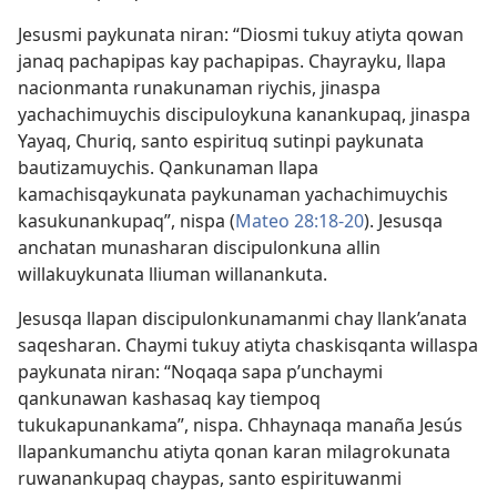
Jesusmi paykunata niran: “Diosmi tukuy atiyta qowan
janaq pachapipas kay pachapipas. Chayrayku, llapa
nacionmanta runakunaman riychis, jinaspa
yachachimuychis discipuloykuna kanankupaq, jinaspa
Yayaq, Churiq, santo espirituq sutinpi paykunata
bautizamuychis. Qankunaman llapa
kamachisqaykunata paykunaman yachachimuychis
kasukunankupaq”, nispa (
Mateo 28:18-20
). Jesusqa
anchatan munasharan discipulonkuna allin
willakuykunata lliuman willanankuta.
Jesusqa llapan discipulonkunamanmi chay llank’anata
saqesharan. Chaymi tukuy atiyta chaskisqanta willaspa
paykunata niran: “Noqaqa sapa p’unchaymi
qankunawan kashasaq kay tiempoq
tukukapunankama”, nispa. Chhaynaqa manaña Jesús
llapankumanchu atiyta qonan karan milagrokunata
ruwanankupaq chaypas, santo espirituwanmi