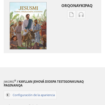
ORQONAYKIPAQ
Kaypi
Kaypin
qelqakunatan
grabasqa
copiawaq
qelqakunata
Jesusmi
horqowaq
ñanpas,
Jesusmi
cheqaq
ñanpas,
kaqpas,
cheqaq
kausaypas
kaqpas,
kausaypas
®
JW.ORG
/ KAYLLAN JEHOVÁ DIOSPA TESTIGONKUNAQ
PAGINANQA
Configuración de la apariencia