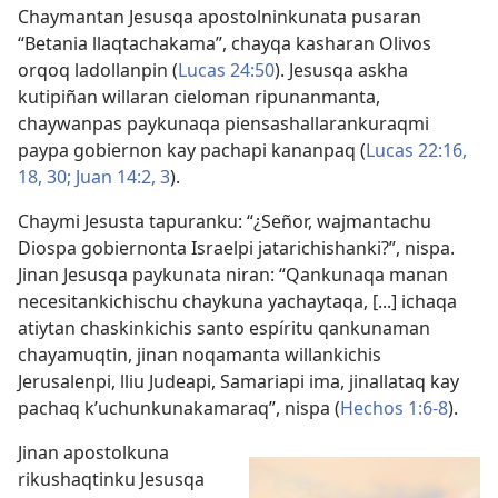
Chaymantan Jesusqa apostolninkunata pusaran
“Betania llaqtachakama”, chayqa kasharan Olivos
orqoq ladollanpin (
Lucas 24:50
). Jesusqa askha
kutipiñan willaran cieloman ripunanmanta,
chaywanpas paykunaqa piensashallarankuraqmi
paypa gobiernon kay pachapi kananpaq (
Lucas 22:16,
18,
30;
Juan 14:2, 3
).
Chaymi Jesusta tapuranku: “¿Señor, wajmantachu
Diospa gobiernonta Israelpi jatarichishanki?”, nispa.
Jinan Jesusqa paykunata niran: “Qankunaqa manan
necesitankichischu chaykuna yachaytaqa, [...] ichaqa
atiytan chaskinkichis santo espíritu qankunaman
chayamuqtin, jinan noqamanta willankichis
Jerusalenpi, lliu Judeapi, Samariapi ima, jinallataq kay
pachaq k’uchunkunakamaraq”, nispa (
Hechos 1:6-8
).
Jinan apostolkuna
rikushaqtinku Jesusqa