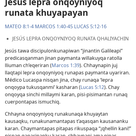
Jesús lepra onqoyniyoq
runata khuyapayan
MATEO 8:1-4
MARCOS 1:40-45
LUCAS 5:12-16
JESÚS LEPRA ONQOYNIYOQ RUNATA QHALIYACHIN
Jesús tawa discipulonkunapiwan “jinantin Galileapi”
predicasqanman jinan paymanta willakuyqa ratolla
lliuman ch’eqeriran (
Marcos 1:39
). Chhaynapin juj
llaqtapi lepra onqoyniyoq runapas paymanta uyariran.
Médico Lucaspa nisqan jina, chay runaqa ‘lepra
onqoypa tukusqanmi’ kasharan (
Lucas 5:12
). Chay
onqoyqa sinchi millaymi karan, pisi-pisimantan runaq
cuerpontapas ismuchiq.
Chhayna onqoyniyoq runakunaqa khuyaytan
kausaqku, runakunamantapas t’aqasqan kausananku
karan. Chaymantapas pitapas rikuspaqa “¡qhellin kani!”
nispan qaparinanku karan, chhaynapi ama pipas