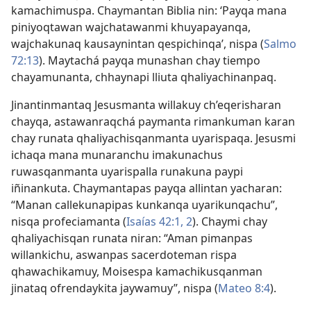
kamachimuspa. Chaymantan Biblia nin: ‘Payqa mana
piniyoqtawan wajchatawanmi khuyapayanqa,
wajchakunaq kausaynintan qespichinqa’, nispa (
Salmo
72:13
). Maytachá payqa munashan chay tiempo
chayamunanta, chhaynapi lliuta qhaliyachinanpaq.
Jinantinmantaq Jesusmanta willakuy ch’eqerisharan
chayqa, astawanraqchá paymanta rimankuman karan
chay runata qhaliyachisqanmanta uyarispaqa. Jesusmi
ichaqa mana munaranchu imakunachus
ruwasqanmanta uyarispalla runakuna paypi
iñinankuta. Chaymantapas payqa allintan yacharan:
“Manan callekunapipas kunkanqa uyarikunqachu”,
nisqa profeciamanta (
Isaías 42:1, 2
). Chaymi chay
qhaliyachisqan runata niran: “Aman pimanpas
willankichu, aswanpas sacerdoteman rispa
qhawachikamuy, Moisespa kamachikusqanman
jinataq ofrendaykita jaywamuy”, nispa (
Mateo 8:4
).