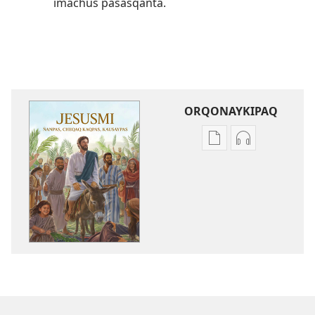
imachus pasasqanta.
ORQONAYKIPAQ
Kaypi
Kaypin
qelqakunatan
grabasqa
copiawaq
qelqakunata
Jesusmi
horqowaq
ñanpas,
Jesusmi
cheqaq
ñanpas,
kaqpas,
cheqaq
kausaypas
kaqpas,
kausaypas