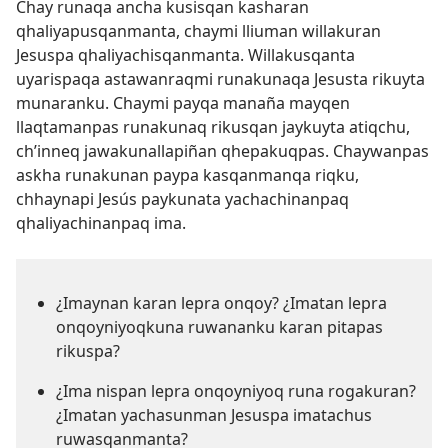
Chay runaqa ancha kusisqan kasharan
qhaliyapusqanmanta, chaymi lliuman willakuran
Jesuspa qhaliyachisqanmanta. Willakusqanta
uyarispaqa astawanraqmi runakunaqa Jesusta rikuyta
munaranku. Chaymi payqa manaña mayqen
llaqtamanpas runakunaq rikusqan jaykuyta atiqchu,
ch’inneq jawakunallapiñan qhepakuqpas. Chaywanpas
askha runakunan paypa kasqanmanqa riqku,
chhaynapi Jesús paykunata yachachinanpaq
qhaliyachinanpaq ima.
¿Imaynan karan lepra onqoy? ¿Imatan lepra
onqoyniyoqkuna ruwananku karan pitapas
rikuspa?
¿Ima nispan lepra onqoyniyoq runa rogakuran?
¿Imatan yachasunman Jesuspa imatachus
ruwasqanmanta?