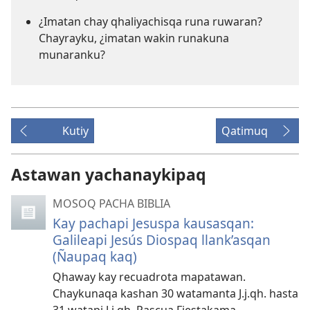
¿Imatan chay qhaliyachisqa runa ruwaran?
Chayrayku, ¿imatan wakin runakuna
munaranku?
Kutiy
Qatimuq
Astawan yachanaykipaq
MOSOQ PACHA BIBLIA
Kay pachapi Jesuspa kausasqan:
Galileapi Jesús Diospaq llank’asqan
(Ñaupaq kaq)
Qhaway kay recuadrota mapatawan.
Chaykunaqa kashan 30 watamanta J.j.qh. hasta