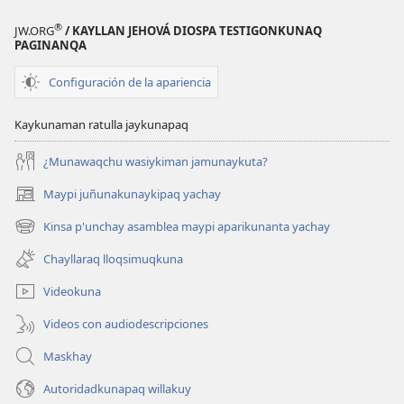
®
JW.ORG
/ KAYLLAN JEHOVÁ DIOSPA TESTIGONKUNAQ
PAGINANQA
Configuración de la apariencia
Kaykunaman ratulla jaykunapaq
¿Munawaqchu wasiykiman jamunaykuta?
Maypi juñunakunaykipaq yachay
(abre
una
Kinsa p'unchay asamblea maypi aparikunanta yachay
(abre
nueva
una
ventana)
Chayllaraq lloqsimuqkuna
nueva
ventana)
Videokuna
Videos con audiodescripciones
Maskhay
Autoridadkunapaq willakuy