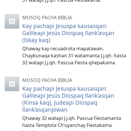
31 watapi J.j.qh. Pascua Fiestakama.
MOSOQ PACHA BIBLIA
Kay pachapi Jesuspa kausasqan:
Galileapi Jesús Diospaq llank’asqan
(Iskay kaq)
Qhaway kay recuadrota mapatawan.
Chaykunaqa kashan 31 watamanta J.j.qh. hasta
32 watapi J.j.qh. Pascua Fiesta qhepakama.
MOSOQ PACHA BIBLIA
Kay pachapi Jesuspa kausasqan:
Galileapi Jesús Diospaq llank’asqan
(Kinsa kaq), Judeapi Diospaq
llank’asqanpiwan
Qhaway 32 watapi J.j.qh. Pascua Fiestamanta
hasta Templota Ch’uyanchay Fiestakama