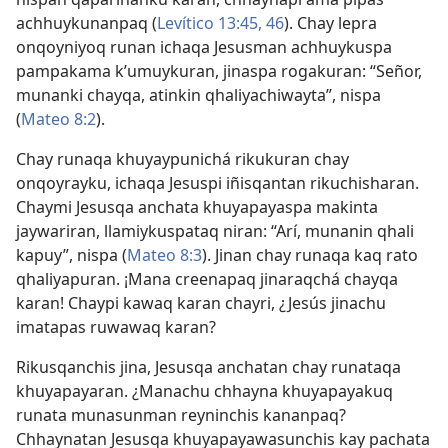
achhuykunanpaq (
Levítico 13:45, 46
). Chay lepra
onqoyniyoq runan ichaqa Jesusman achhuykuspa
pampakama k’umuykuran, jinaspa rogakuran: “Señor,
munanki chayqa, atinkin qhaliyachiwayta”, nispa
(
Mateo 8:2
).
Chay runaqa khuyaypunichá rikukuran chay
onqoyrayku, ichaqa Jesuspi iñisqantan rikuchisharan.
Chaymi Jesusqa anchata khuyapayaspa makinta
jaywariran, llamiykuspataq niran: “Arí, munanin qhali
kapuy”, nispa (
Mateo 8:3
). Jinan chay runaqa kaq rato
qhaliyapuran. ¡Mana creenapaq jinaraqchá chayqa
karan! Chaypi kawaq karan chayri, ¿Jesús jinachu
imatapas ruwawaq karan?
Rikusqanchis jina, Jesusqa anchatan chay runataqa
khuyapayaran. ¿Manachu chhayna khuyapayakuq
runata munasunman reyninchis kananpaq?
Chhaynatan Jesusqa khuyapayawasunchis kay pachata