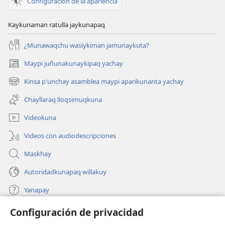
Configuración de la apariencia
Kaykunaman ratulla jaykunapaq
¿Munawaqchu wasiykiman jamunaykuta?
Maypi juñunakunaykipaq yachay
(abre
una
Kinsa p'unchay asamblea maypi aparikunanta yachay
(abre
nueva
una
ventana)
Chayllaraq lloqsimuqkuna
nueva
ventana)
Videokuna
Videos con audiodescripciones
Maskhay
Autoridadkunapaq willakuy
Yanapay
Configuración de privacidad
Donacionta churanapaq
(abre