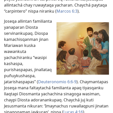
allintachá chay ruwaytaqa yacharan. Chaychá paytaqa
“carpintero” nispa niranku (
Marcos 6:3
).
Joseqa allintan familianta
yanaparan Diosta
servinankupaq. Diospa
kamachisqanman jinan
Mariawan kuska
wawankuta
yachachiranku “wasipi
kashaspa,
purishaspapas, jinallataq
puñuykushaspa,
jatarishaspapas” (
Deuteronomio 6:6-9
). Chaymantapas
Joseqa mana faltaytachá familianta apaq tiyasqanku
llaqtapi Diosmanta yachachina sinagoga wasiman,
chaypi Diosta adoranankupaq. Chaychá juj kuti
Jesusmanta nikuran: ‘Imaynachus ruwallaqpuni jinatan
sinagogaman jaykuran’, nispa (
Lucas 4:16
).