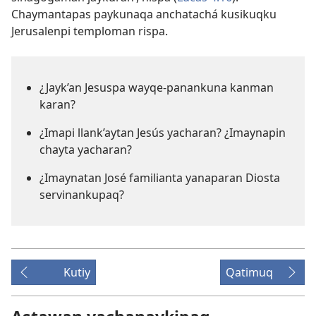
Chaymantapas paykunaqa anchatachá kusikuqku
Jerusalenpi temploman rispa.
¿Jayk’an Jesuspa wayqe-panankuna kanman
karan?
¿Imapi llank’aytan Jesús yacharan? ¿Imaynapin
chayta yacharan?
¿Imaynatan José familianta yanaparan Diosta
servinankupaq?
Kutiy
Qatimuq