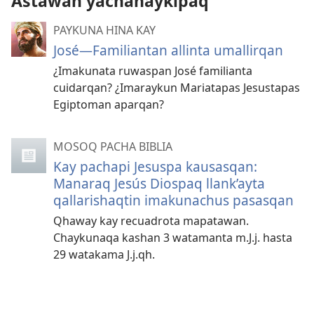
Astawan yachanaykipaq
PAYKUNA HINA KAY
José—Familiantan allinta umallirqan
¿Imakunata ruwaspan José familianta
cuidarqan? ¿Imaraykun Mariatapas Jesustapas
Egiptoman aparqan?
MOSOQ PACHA BIBLIA
Kay pachapi Jesuspa kausasqan:
Manaraq Jesús Diospaq llank’ayta
qallarishaqtin imakunachus pasasqan
Qhaway kay recuadrota mapatawan.
Chaykunaqa kashan 3 watamanta m.J.j. hasta
29 watakama J.j.qh.