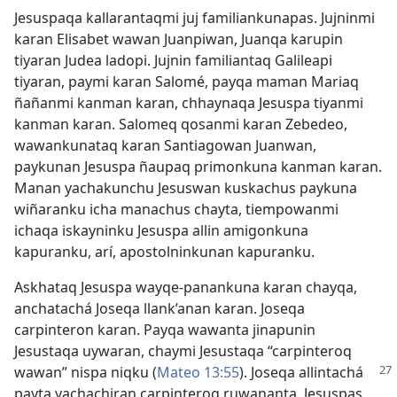
Jesuspaqa kallarantaqmi juj familiankunapas. Jujninmi
karan Elisabet wawan Juanpiwan, Juanqa karupin
tiyaran Judea ladopi. Jujnin familiantaq Galileapi
tiyaran, paymi karan Salomé, payqa maman Mariaq
ñañanmi kanman karan, chhaynaqa Jesuspa tiyanmi
kanman karan. Salomeq qosanmi karan Zebedeo,
wawankunataq karan Santiagowan Juanwan,
paykunan Jesuspa ñaupaq primonkuna kanman karan.
Manan yachakunchu Jesuswan kuskachus paykuna
wiñaranku icha manachus chayta, tiempowanmi
ichaqa iskayninku Jesuspa allin amigonkuna
kapuranku, arí, apostolninkunan kapuranku.
Askhataq Jesuspa wayqe-panankuna karan chayqa,
anchatachá Joseqa llank’anan karan. Joseqa
carpinteron karan. Payqa wawanta jinapunin
Jesustaqa uywaran, chaymi Jesustaqa “carpinteroq
wawan” nispa niqku (
Mateo
13:55
). Joseqa allintachá
payta yachachiran carpinteroq ruwananta, Jesuspas