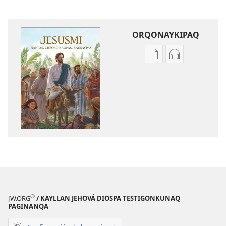
ORQONAYKIPAQ
Kaypi
Kaypin
qelqakunatan
grabasqa
copiawaq
qelqakunata
Jesusmi
horqowaq
ñanpas,
Jesusmi
cheqaq
ñanpas,
kaqpas,
cheqaq
kausaypas
kaqpas,
kausaypas
®
JW.ORG
/ KAYLLAN JEHOVÁ DIOSPA TESTIGONKUNAQ
PAGINANQA