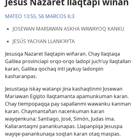
Jesús Nazaret llaqtapi wiñan
MATEO 13:55, 56
MARCOS 6:3
JOSEWAN MARIAWAN ASKHA WAWAYOQ KANKU
JESÚS YACHAN LLANK’AYTA
Jesusqa Nazaret llaqtapin wiñaran. Chay llaqtaqa
Galilea provinciapi orqo-orqo ladopi juch’uy llaqtallan
karan, Galilea qochaq inti jaykuy ladonpin
kasharanpas.
Jesustaqa iskay watanpi jina kashaqtinmi Josewan
Mariawan Egipto llaqtamanta apamunkuman karan.
Chay tiempopaqqa pay sapallanmi wawanku kanman
karan. Chaymantañan nacenkuman karan
wayqenkuna: Santiago, José, Simón, Judas ima.
Kallarantaqmi panankunapas.
Llapanpiqa Jesuspa
wayqe-panankunaqa soqtan karan otaq maspas
.