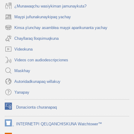
¿Munawaqchu wasiykiman jamunaykuta?
Maypi juñunakunaykipaq yachay
(abre
una
Kinsa p'unchay asamblea maypi aparikunanta yachay
(abre
nueva
una
ventana)
Chayllaraq lloqsimuqkuna
nueva
ventana)
Videokuna
Videos con audiodescripciones
Maskhay
Autoridadkunapaq willakuy
Yanapay
Donacionta churanapaq
(abre
una
nueva
INTERNETPI QELQANCHISKUNA Watchtower™
(abre
ventana)
una