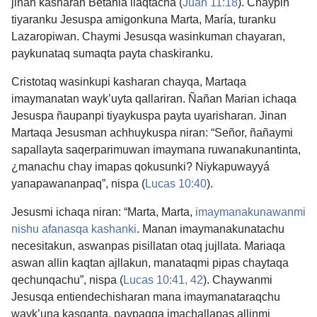
jinan kasharan Betania llaqtacha (
Juan 11:18
). Chaypin
tiyaranku Jesuspa amigonkuna Marta, María, turanku
Lazaropiwan. Chaymi Jesusqa wasinkuman chayaran,
paykunataq sumaqta payta chaskiranku.
Cristotaq wasinkupi kasharan chayqa, Martaqa
imaymanatan wayk’uyta qallariran. Ñañan Marian ichaqa
Jesuspa ñaupanpi tiyaykuspa payta uyarisharan. Jinan
Martaqa Jesusman achhuykuspa niran: “Señor, ñañaymi
sapallayta saqerparimuwan imaymana ruwanakunantinta,
¿manachu chay imapas qokusunki? Niykapuwayyá
yanapawananpaq”, nispa (
Lucas 10:40
).
Jesusmi ichaqa niran: “Marta, Marta,
imaymanakunawanmi
nishu afanasqa kashanki
. Manan imaymanakunatachu
necesitakun, aswanpas pisillatan otaq jujllata. Mariaqa
aswan allin kaqtan ajllakun, manataqmi pipas chaytaqa
qechunqachu”, nispa (
Lucas 10:41, 42
). Chaywanmi
Jesusqa entiendechisharan mana imaymanataraqchu
wayk’una kasqanta, paypaqqa imachallapas allinmi