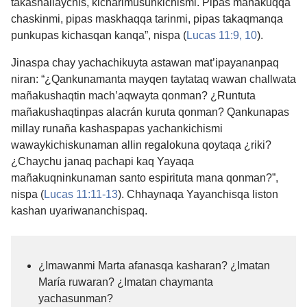
takashallaychis, kicharimusunkichismi. Pipas mañakuqqa
chaskinmi, pipas maskhaqqa tarinmi, pipas takaqmanqa
punkupas kichasqan kanqa”, nispa (
Lucas 11:9, 10
).
Jinaspa chay yachachikuyta astawan mat’ipayananpaq
niran: “¿Qankunamanta mayqen taytataq wawan challwata
mañakushaqtin mach’aqwayta qonman? ¿Runtuta
mañakushaqtinpas alacrán kuruta qonman? Qankunapas
millay runaña kashaspapas yachankichismi
wawaykichiskunaman allin regalokuna qoytaqa ¿riki?
¿Chaychu janaq pachapi kaq Yayaqa
mañakuqninkunaman santo espirituta mana qonman?”,
nispa (
Lucas 11:11-13
). Chhaynaqa Yayanchisqa liston
kashan uyariwananchispaq.
¿Imawanmi Marta afanasqa kasharan? ¿Imatan
María ruwaran? ¿Imatan chaymanta
yachasunman?