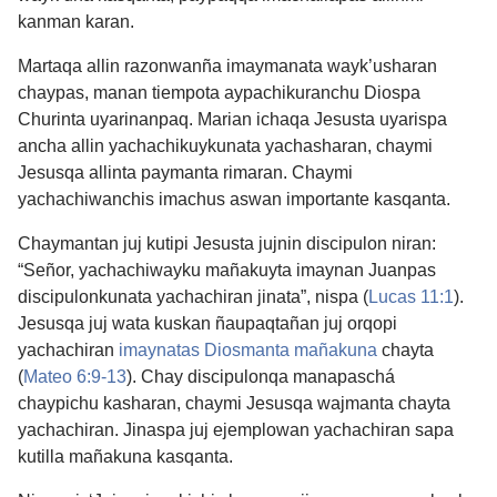
kanman karan.
Martaqa allin razonwanña imaymanata wayk’usharan
chaypas, manan tiempota aypachikuranchu Diospa
Churinta uyarinanpaq. Marian ichaqa Jesusta uyarispa
ancha allin yachachikuykunata yachasharan, chaymi
Jesusqa allinta paymanta rimaran. Chaymi
yachachiwanchis imachus aswan importante kasqanta.
Chaymantan juj kutipi Jesusta jujnin discipulon niran:
“Señor, yachachiwayku mañakuyta imaynan Juanpas
discipulonkunata yachachiran jinata”, nispa (
Lucas 11:1
).
Jesusqa juj wata kuskan ñaupaqtañan juj orqopi
yachachiran
imaynatas Diosmanta mañakuna
chayta
(
Mateo 6:9-13
). Chay discipulonqa manapaschá
chaypichu kasharan, chaymi Jesusqa wajmanta chayta
yachachiran. Jinaspa juj ejemplowan yachachiran sapa
kutilla mañakuna kasqanta.