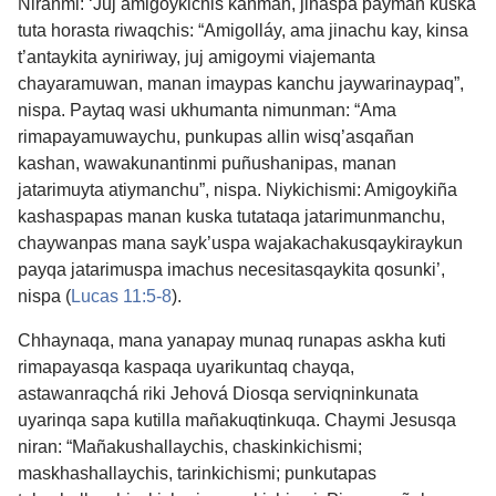
Niranmi: ‘Juj amigoykichis kanman, jinaspa payman kuska
tuta horasta riwaqchis: “Amigolláy, ama jinachu kay, kinsa
t’antaykita ayniriway, juj amigoymi viajemanta
chayaramuwan, manan imaypas kanchu jaywarinaypaq”,
nispa. Paytaq wasi ukhumanta nimunman: “Ama
rimapayamuwaychu, punkupas allin wisq’asqañan
kashan, wawakunantinmi puñushanipas, manan
jatarimuyta atiymanchu”, nispa. Niykichismi: Amigoykiña
kashaspapas manan kuska tutataqa jatarimunmanchu,
chaywanpas mana sayk’uspa wajakachakusqaykiraykun
payqa jatarimuspa imachus necesitasqaykita qosunki’,
nispa (
Lucas 11:5-8
).
Chhaynaqa, mana yanapay munaq runapas askha kuti
rimapayasqa kaspaqa uyarikuntaq chayqa,
astawanraqchá riki Jehová Diosqa serviqninkunata
uyarinqa sapa kutilla mañakuqtinkuqa. Chaymi Jesusqa
niran: “Mañakushallaychis, chaskinkichismi;
maskhashallaychis, tarinkichismi; punkutapas