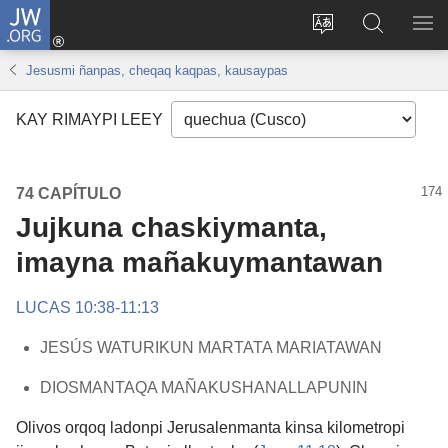
JW.ORG
Sutiykiwan
jaykuy
Direccionpi simit
JW.ORG
QH
(abre
akllay
nisqapi
ME
Jesusmi ñanpas, cheqaq kaqpas, kausaypas
una
maskhay
nueva
KAY RIMAYPI LEEY
ventana)
74 CAPÍTULO
Jujkuna chaskiymanta,
imayna mañakuymantawan
LUCAS 10:38-11:13
JESÚS WATURIKUN MARTATA MARIATAWAN
DIOSMANTAQA MAÑAKUSHANALLAPUNIN
Olivos orqoq ladonpi Jerusalenmanta kinsa kilometropi