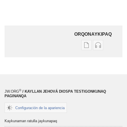
ORQONAYKIPAQ
Kaypi
Kaypin
qelqakunatan
grabasqa
copiawaq
qelqakunata
Jesusmi
horqowaq
ñanpas,
Jesusmi
cheqaq
ñanpas,
kaqpas,
cheqaq
®
JW.ORG
/ KAYLLAN JEHOVÁ DIOSPA TESTIGONKUNAQ
kausaypas
kaqpas,
PAGINANQA
kausaypas
Configuración de la apariencia
Kaykunaman ratulla jaykunapaq