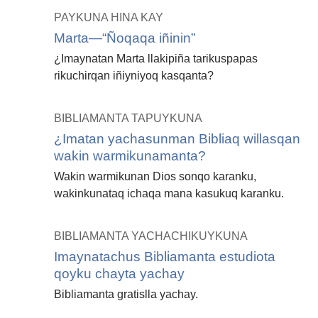
PAYKUNA HINA KAY
Marta—“Ñoqaqa iñinin”
¿Imaynatan Marta llakipiña tarikuspapas
rikuchirqan iñiyniyoq kasqanta?
BIBLIAMANTA TAPUYKUNA
¿Imatan yachasunman Bibliaq willasqan
wakin warmikunamanta?
Wakin warmikunan Dios sonqo karanku,
wakinkunataq ichaqa mana kasukuq karanku.
BIBLIAMANTA YACHACHIKUYKUNA
Imaynatachus Bibliamanta estudiota
qoyku chayta yachay
Bibliamanta gratislla yachay.