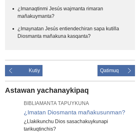
¿Imanaqtinmi Jesús wajmanta rimaran
mañakuymanta?
¿Imaynatan Jesús entiendechiran sapa kutilla
Diosmanta mañakuna kasqanta?
Kutiy
Qatimuq
Astawan yachanaykipaq
BIBLIAMANTA TAPUYKUNA
¿Imatan Diosmanta mañakusunman?
¿Llakikunchu Dios sasachakuykunapi
tarikuqtinchis?