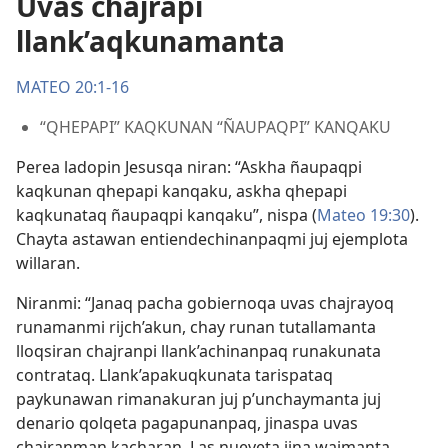
Uvas chajrapi
llank’aqkunamanta
MATEO 20:1-16
“QHEPAPI” KAQKUNAN “ÑAUPAQPI” KANQAKU
Perea ladopin Jesusqa niran: “Askha ñaupaqpi
kaqkunan qhepapi kanqaku, askha qhepapi
kaqkunataq ñaupaqpi kanqaku”, nispa (
Mateo 19:30
).
Chayta astawan entiendechinanpaqmi juj ejemplota
willaran.
Niranmi: “Janaq pacha gobiernoqa uvas chajrayoq
runamanmi rijch’akun, chay runan tutallamanta
lloqsiran chajranpi llank’achinanpaq runakunata
contrataq. Llank’apakuqkunata tarispataq
paykunawan rimanakuran juj p’unchaymanta juj
denario qolqeta pagapunanpaq, jinaspa uvas
chajranman kacharan. Las nueveta jina wajmanta