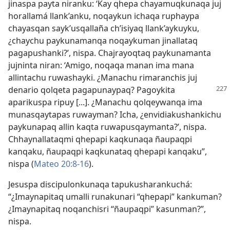
jinaspa payta niranku: ‘Kay qhepa chayamuqkunaqa juj
horallamá llank’anku, noqaykun ichaqa ruphaypa
chayasqan sayk’usqallaña ch’isiyaq llank’aykuyku,
¿chaychu paykunamanqa noqaykuman jinallataq
pagapushanki?’, nispa. Chajrayoqtaq paykunamanta
jujninta niran: ‘Amigo, noqaqa manan ima mana
allintachu ruwashayki. ¿Manachu rimaranchis juj
denario
qolqeta pagapunaypaq? Pagoykita
aparikuspa ripuy [...]. ¿Manachu qolqeywanqa ima
munasqaytapas ruwayman? Icha, ¿envidiakushankichu
paykunapaq allin kaqta ruwapusqaymanta?’, nispa.
Chhaynallataqmi qhepapi kaqkunaqa ñaupaqpi
kanqaku, ñaupaqpi kaqkunataq qhepapi kanqaku”,
nispa (
Mateo 20:8-16
).
Jesuspa discipulonkunaqa tapukusharankuchá:
“¿Imaynapitaq umalli runakunari “qhepapi” kankuman?
¿Imaynapitaq noqanchisri “ñaupaqpi” kasunman?”,
nispa.