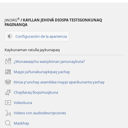
®
JW.ORG
/ KAYLLAN JEHOVÁ DIOSPA TESTIGONKUNAQ
PAGINANQA
Configuración de la apariencia
Kaykunaman ratulla jaykunapaq
¿Munawaqchu wasiykiman jamunaykuta?
Maypi juñunakunaykipaq yachay
(abre
una
Kinsa p'unchay asamblea maypi aparikunanta yachay
(abre
nueva
una
ventana)
Chayllaraq lloqsimuqkuna
nueva
ventana)
Videokuna
Videos con audiodescripciones
Maskhay