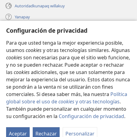
Autoridadkunapaq willakuy
Yanapay
Configuración de privacidad
Donacionta churanapaq
(abre
una
Para que usted tenga la mejor experiencia posible,
nueva
INTERNETPI QELQANCHISKUNA Watchtower™
usamos
cookies
y otras tecnologías similares. Algunas
(abre
ventana)
cookies
son necesarias para que el sitio web funcione,
una
®
JW Hub
nueva
y no se pueden rechazar. Puede aceptar o rechazar
(abre
ventana)
una
las
cookies
adicionales, que se usan solamente para
®
JW Library
nueva
mejorar la experiencia del usuario. Estos datos nunca
ventana)
se pondrán a la venta ni se utilizarán con fines
comerciales. Si desea saber más, lea nuestra
Política
global sobre el uso de
cookies
y otras tecnologías
.
Copyright
© 2026 Watch Tower Bible and Tract Society of Pennsylvania.
También puede personalizar en cualquier momento
IMATAN RUWAWAQ IMATAN MANA
|
DATOSKUNATA
su configuración en la
Configuración de privacidad
.
Mo
WAQAYCHASQAYKUMANTA
|
CONFIGURACIÓN DE PRIVACIDAD
ín
Aceptar
Rechazar
Personalizar