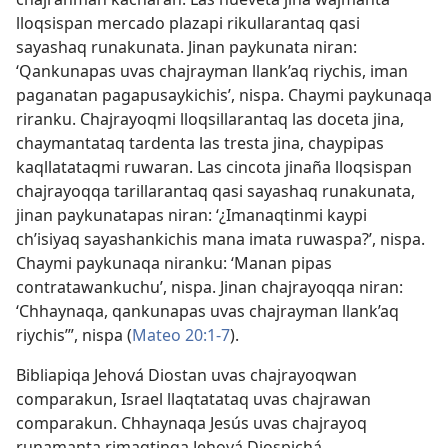
lloqsispan mercado plazapi rikullarantaq qasi
sayashaq runakunata. Jinan paykunata niran:
‘Qankunapas uvas chajrayman llank’aq riychis, iman
paganatan pagapusaykichis’, nispa. Chaymi paykunaqa
riranku. Chajrayoqmi lloqsillarantaq las doceta jina,
chaymantataq tardenta las tresta jina, chaypipas
kaqllatataqmi ruwaran. Las cincota jinaña lloqsispan
chajrayoqqa tarillarantaq qasi sayashaq runakunata,
jinan paykunatapas niran: ‘¿Imanaqtinmi kaypi
ch’isiyaq sayashankichis mana imata ruwaspa?’, nispa.
Chaymi paykunaqa niranku: ‘Manan pipas
contratawankuchu’, nispa. Jinan chajrayoqqa niran:
‘Chhaynaqa, qankunapas uvas chajrayman llank’aq
riychis’”, nispa (
Mateo 20:1-7
).
Bibliapiqa Jehová Diostan uvas chajrayoqwan
comparakun, Israel llaqtatataq uvas chajrawan
comparakun. Chhaynaqa Jesús uvas chajrayoq
runamanta rimaqtinqa Jehová Diospichá