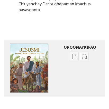
Ch’uyanchay Fiesta qhepaman imachus
pasasqanta.
ORQONAYKIPAQ
Kaypi
Kaypin
qelqakunatan
grabasqa
copiawaq
qelqakunata
Jesusmi
horqowaq
ñanpas,
Jesusmi
cheqaq
ñanpas,
kaqpas,
cheqaq
kausaypas
kaqpas,
kausaypas