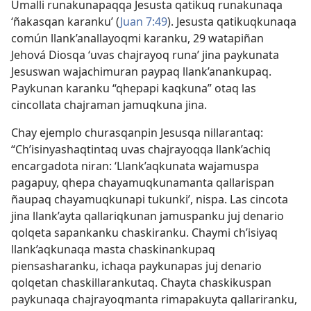
Umalli runakunapaqqa Jesusta qatikuq runakunaqa
‘ñakasqan karanku’ (
Juan 7:49
). Jesusta qatikuqkunaqa
común llank’anallayoqmi karanku, 29 watapiñan
Jehová Diosqa ‘uvas chajrayoq runa’ jina paykunata
Jesuswan wajachimuran paypaq llank’anankupaq.
Paykunan karanku “qhepapi kaqkuna” otaq las
cincollata chajraman jamuqkuna jina.
Chay ejemplo churasqanpin Jesusqa nillarantaq:
“Ch’isinyashaqtintaq uvas chajrayoqqa llank’achiq
encargadota niran: ‘Llank’aqkunata wajamuspa
pagapuy, qhepa chayamuqkunamanta qallarispan
ñaupaq chayamuqkunapi tukunki’, nispa. Las cincota
jina llank’ayta qallariqkunan jamuspanku juj denario
qolqeta sapankanku chaskiranku. Chaymi ch’isiyaq
llank’aqkunaqa masta chaskinankupaq
piensasharanku, ichaqa paykunapas juj denario
qolqetan chaskillarankutaq. Chayta chaskikuspan
paykunaqa chajrayoqmanta rimapakuyta qallariranku,