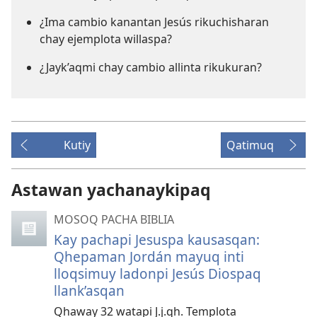
¿Ima cambio kanantan Jesús rikuchisharan
chay ejemplota willaspa?
¿Jayk’aqmi chay cambio allinta rikukuran?
Kutiy
Qatimuq
Astawan yachanaykipaq
MOSOQ PACHA BIBLIA
Kay pachapi Jesuspa kausasqan:
Qhepaman Jordán mayuq inti
lloqsimuy ladonpi Jesús Diospaq
llank’asqan
Qhaway 32 watapi J.j.qh. Templota