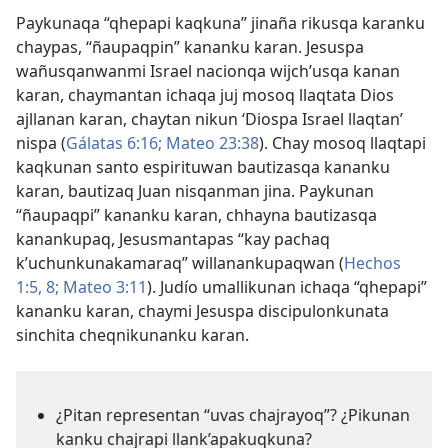
Paykunaqa “qhepapi kaqkuna” jinaña rikusqa karanku
chaypas, “ñaupaqpin” kananku karan. Jesuspa
wañusqanwanmi Israel nacionqa wijch’usqa kanan
karan, chaymantan ichaqa juj mosoq llaqtata Dios
ajllanan karan, chaytan nikun ‘Diospa Israel llaqtan’
nispa (
Gálatas 6:16;
Mateo 23:38
). Chay mosoq llaqtapi
kaqkunan santo espirituwan bautizasqa kananku
karan, bautizaq Juan nisqanman jina. Paykunan
“ñaupaqpi” kananku karan, chhayna bautizasqa
kanankupaq, Jesusmantapas “kay pachaq
k’uchunkunakamaraq” willanankupaqwan (
Hechos
1:5,
8;
Mateo 3:11
). Judío umallikunan ichaqa “qhepapi”
kananku karan, chaymi Jesuspa discipulonkunata
sinchita cheqnikunanku karan.
¿Pitan representan “uvas chajrayoq”? ¿Pikunan
kanku chajrapi llank’apakuqkuna?