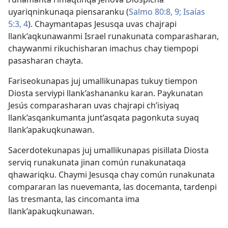
uyariqninkunaqa piensaranku (
Salmo 80:8, 9;
Isaías
5:3, 4
). Chaymantapas Jesusqa uvas chajrapi
llank’aqkunawanmi Israel runakunata comparasharan,
chaywanmi rikuchisharan imachus chay tiempopi
pasasharan chayta.
Fariseokunapas juj umallikunapas tukuy tiempon
Diosta serviypi llank’ashananku karan. Paykunatan
Jesús comparasharan uvas chajrapi ch’isiyaq
llank’asqankumanta junt’asqata pagonkuta suyaq
llank’apakuqkunawan.
Sacerdotekunapas juj umallikunapas pisillata Diosta
serviq runakunata jinan común runakunataqa
qhawariqku. Chaymi Jesusqa chay común runakunata
compararan las nuevemanta, las docemanta, tardenpi
las tresmanta, las cincomanta ima
llank’apakuqkunawan.