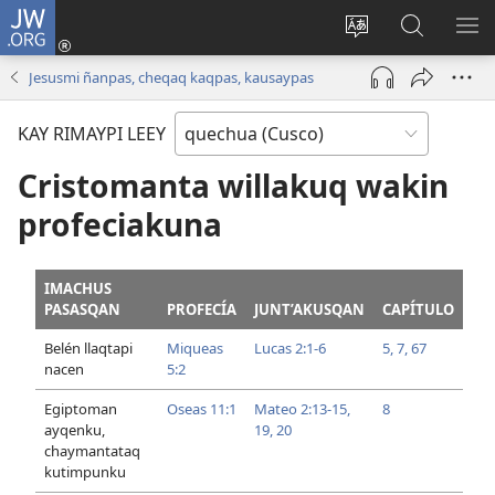
JW.ORG
Sutiykiwan
jaykuy
Direccionpi simi
JW.ORG
QH
(abre
akllay
nisqapi
ME
Jesusmi ñanpas, cheqaq kaqpas, kausaypas
una
maskhay
nueva
KAY RIMAYPI LEEY
ventana)
Cristomanta willakuq wakin
profeciakuna
IMACHUS
PASASQAN
PROFECÍA
JUNT’AKUSQAN
CAPÍTULO
Belén llaqtapi
Miqueas
Lucas 2:1-6
5,
7,
67
nacen
5:2
Egiptoman
Oseas 11:1
Mateo 2:13-15,
8
ayqenku,
19, 20
chaymantataq
kutimpunku