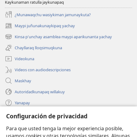
Kaykunaman ratulla jaykunapaq
¿Munawaqchu wasiykiman jamunaykuta?
Maypi juñunakunaykipaq yachay
(abre
una
Kinsa p'unchay asamblea maypi aparikunanta yachay
(abre
nueva
una
ventana)
Chayllaraq lloqsimuqkuna
nueva
ventana)
Videokuna
Videos con audiodescripciones
Maskhay
Autoridadkunapaq willakuy
Yanapay
Configuración de privacidad
Donacionta churanapaq
(abre
una
Para que usted tenga la mejor experiencia posible,
nueva
INTERNETPI QELQANCHISKUNA Watchtower™
usamos
cookies
y otras tecnologías similares. Algunas