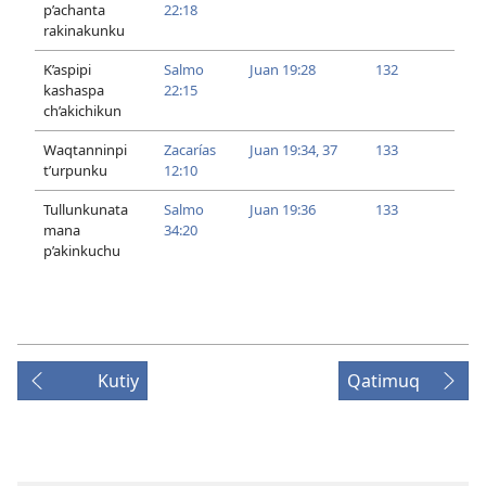
p’achanta
22:18
rakinakunku
K’aspipi
Salmo
Juan 19:28
132
kashaspa
22:15
ch’akichikun
Waqtanninpi
Zacarías
Juan 19:34,
37
133
t’urpunku
12:10
Tullunkunata
Salmo
Juan 19:36
133
mana
34:20
p’akinkuchu
Kutiy
Qatimuq