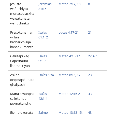
Jesusta
Jeremías
Mateo 2:17, 18
8
wañuchiyta
31:15
munaspa askha
wawakunata
wañuchinku
Presokunaman
Isaías
Lucas 4:17-21
21
willan
61:1, 2
kacharichisqa
kanankumanta
Galileapi kaq
Isaías
Mateo 4:13-17
22,
67
Capernaum
9:1, 2
llaqtapi tiyan
Askha
Isaías 53:4
Mateo 8:16, 17
23
onqosqakunata
qhaliyachin
Mana piwanpas
Isaías
Mateo 12:16-21
33
callekunapi
42:1-4
jap’inakunchu
Ejemplokunata
Salmo
Mateo 13:13-15,
43