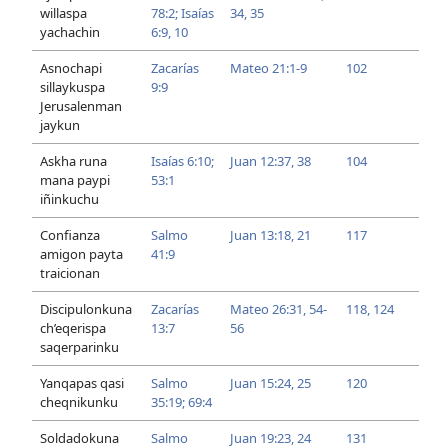
willaspa
78:2;
Isaías
34, 35
yachachin
6:9, 10
Asnochapi
Zacarías
Mateo 21:1-9
102
sillaykuspa
9:9
Jerusalenman
jaykun
Askha runa
Isaías 6:10;
Juan 12:37, 38
104
mana paypi
53:1
iñinkuchu
Confianza
Salmo
Juan 13:18,
21
117
amigon payta
41:9
traicionan
Discipulonkuna
Zacarías
Mateo 26:31,
54-
118,
124
ch’eqerispa
13:7
56
saqerparinku
Yanqapas qasi
Salmo
Juan 15:24, 25
120
cheqnikunku
35:19;
69:4
Soldadokuna
Salmo
Juan 19:23, 24
131