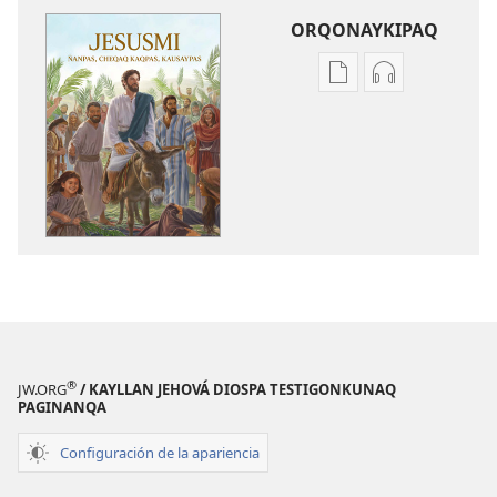
ORQONAYKIPAQ
Kaypi
Kaypin
qelqakunatan
grabasqa
copiawaq
qelqakunata
Jesusmi
horqowaq
ñanpas,
Jesusmi
cheqaq
ñanpas,
kaqpas,
cheqaq
kausaypas
kaqpas,
kausaypas
®
JW.ORG
/ KAYLLAN JEHOVÁ DIOSPA TESTIGONKUNAQ
PAGINANQA
Configuración de la apariencia