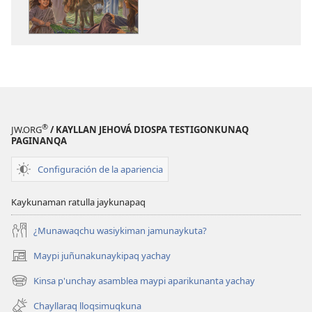
ñanpas,
Jesusmi
cheqaq
ñanpas,
kaqpas,
cheqaq
kausaypas
kaqpas,
kausaypas
®
JW.ORG
/ KAYLLAN JEHOVÁ DIOSPA TESTIGONKUNAQ
PAGINANQA
Configuración de la apariencia
Kaykunaman ratulla jaykunapaq
¿Munawaqchu wasiykiman jamunaykuta?
Maypi juñunakunaykipaq yachay
(abre
una
Kinsa p'unchay asamblea maypi aparikunanta yachay
(abre
nueva
una
ventana)
Chayllaraq lloqsimuqkuna