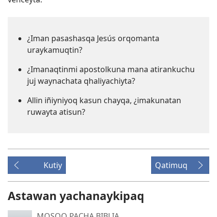
¿Iman pasashasqa Jesús orqomanta
uraykamuqtin?
¿Imanaqtinmi apostolkuna mana atirankuchu
juj waynachata qhaliyachiyta?
Allin iñiyniyoq kasun chayqa, ¿imakunatan
ruwayta atisun?
Kutiy
Qatimuq
Astawan yachanaykipaq
MOSOQ PACHA BIBLIA