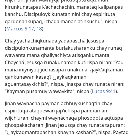
kirunkunatapas k’achachachin, manataq kallpanpas
kanchu. Discipuloykikunatan nini chay espirituta
qarqonankupaq, ichaqa manan atinkuchu”, nispa
(
Marcos 9:17, 18
).
Chay yachachiqkunaqa yaqapaschá Jesuspa
discipulonkunamanta burlakusharanku chay runaq
wawanta mana qhaliyachiyta atisqankumanta.
Chaychá Jesusqa runakunaman kutirispa niran: “Yau
mana iñiyniyoq juchasapa runakuna, ¿jayk’aqkaman
qankunawan kasaq? ¿Jayk’aqkaman
aguantasaykichis?”, nispa. Jinaspa chay runata niran:
“Kayman pusamuy wawaykita”, nispa (
Lucas 9:41
).
Jinan waynacha payman achhuykushaqtin chay
espirituqa ataquewan jap’ichispa pampaman
wijch’uran, chaymi waynachaqa phosoqota aqtuspa
qhospakacharan. Jinan Jesusqa chay runata tapuran:
“¿Jayk’aqmantapachan khayna kashan?”, nispa. Paytaq