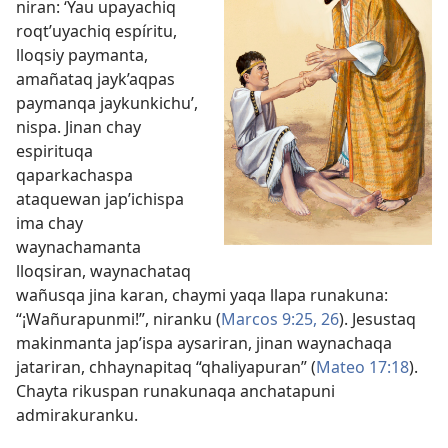
niran: ‘Yau upayachiq
roqt’uyachiq espíritu,
lloqsiy paymanta,
amañataq jayk’aqpas
paymanqa jaykunkichu’,
nispa. Jinan chay
espirituqa
qaparkachaspa
ataquewan jap’ichispa
ima chay
waynachamanta
lloqsiran, waynachataq
wañusqa jina karan, chaymi yaqa llapa runakuna:
“¡Wañurapunmi!”, niranku (
Marcos 9:25, 26
). Jesustaq
makinmanta jap’ispa aysariran, jinan waynachaqa
jatariran, chhaynapitaq “qhaliyapuran” (
Mateo 17:18
).
Chayta rikuspan runakunaqa anchatapuni
admirakuranku.