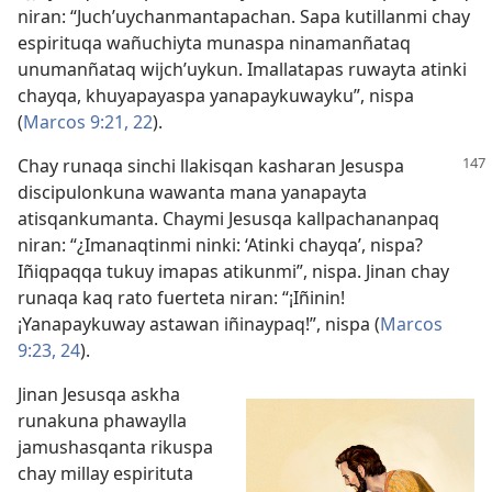
niran: “Juch’uychanmantapachan. Sapa kutillanmi chay
espirituqa wañuchiyta munaspa ninamanñataq
unumanñataq wijch’uykun. Imallatapas ruwayta atinki
chayqa, khuyapayaspa yanapaykuwayku”, nispa
(
Marcos 9:21, 22
).
Chay runaqa sinchi llakisqan kasharan Jesuspa
discipulonkuna wawanta mana yanapayta
atisqankumanta. Chaymi Jesusqa kallpachananpaq
niran: “¿Imanaqtinmi ninki: ‘Atinki chayqa’, nispa?
Iñiqpaqqa tukuy imapas atikunmi”, nispa. Jinan chay
runaqa kaq rato fuerteta niran: “¡Iñinin!
¡Yanapaykuway astawan iñinaypaq!”, nispa (
Marcos
9:23, 24
).
Jinan Jesusqa askha
runakuna phawaylla
jamushasqanta rikuspa
chay millay espirituta