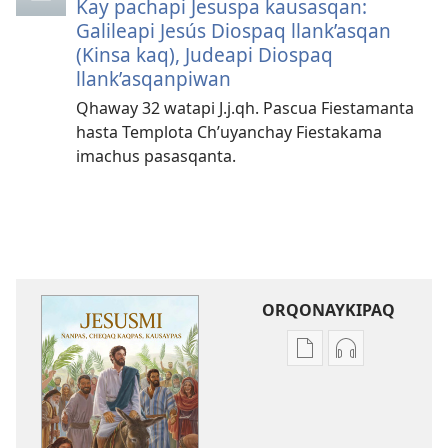
Kay pachapi Jesuspa kausasqan:
Galileapi Jesús Diospaq llank’asqan
(Kinsa kaq), Judeapi Diospaq
llank’asqanpiwan
Qhaway 32 watapi J.j.qh. Pascua Fiestamanta
hasta Templota Ch’uyanchay Fiestakama
imachus pasasqanta.
ORQONAYKIPAQ
Kaypi
Kaypin
qelqakunatan
grabasqa
copiawaq
qelqakunata
Jesusmi
horqowaq