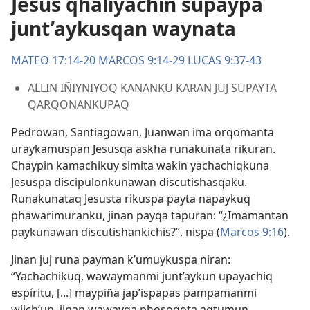
Jesús qhaliyachin supaypa
junt’aykusqan waynata
MATEO 17:14-20
MARCOS 9:14-29
LUCAS 9:37-43
ALLIN IÑIYNIYOQ KANANKU KARAN JUJ SUPAYTA
QARQONANKUPAQ
Pedrowan, Santiagowan, Juanwan ima orqomanta
uraykamuspan Jesusqa askha runakunata rikuran.
Chaypin kamachikuy simita wakin yachachiqkuna
Jesuspa discipulonkunawan discutishasqaku.
Runakunataq Jesusta rikuspa payta napaykuq
phawarimuranku, jinan payqa tapuran: “¿Imamantan
paykunawan discutishankichis?”, nispa (
Marcos 9:16
).
Jinan juj runa payman k’umuykuspa niran:
“Yachachikuq, wawaymanmi junt’aykun upayachiq
espíritu, [...] maypiña jap’ispapas pampamanmi
wijch’un, jinan wawayqa phosoqota aqtumun