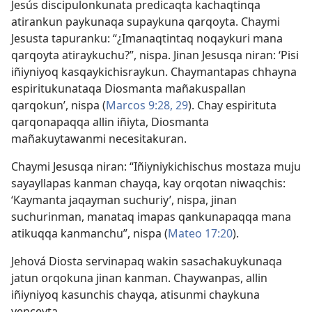
Jesús discipulonkunata predicaqta kachaqtinqa
atirankun paykunaqa supaykuna qarqoyta. Chaymi
Jesusta tapuranku: “¿Imanaqtintaq noqaykuri mana
qarqoyta atiraykuchu?”, nispa. Jinan Jesusqa niran: ‘Pisi
iñiyniyoq kasqaykichisraykun. Chaymantapas chhayna
espiritukunataqa Diosmanta mañakuspallan
qarqokun’, nispa (
Marcos 9:28, 29
). Chay espirituta
qarqonapaqqa allin iñiyta, Diosmanta
mañakuytawanmi necesitakuran.
Chaymi Jesusqa niran: “Iñiyniykichischus mostaza muju
sayayllapas kanman chayqa, kay orqotan niwaqchis:
‘Kaymanta jaqayman suchuriy’, nispa, jinan
suchurinman, manataq imapas qankunapaqqa mana
atikuqqa kanmanchu”, nispa (
Mateo 17:20
).
Jehová Diosta servinapaq wakin sasachakuykunaqa
jatun orqokuna jinan kanman. Chaywanpas, allin
iñiyniyoq kasunchis chayqa, atisunmi chaykuna
venceyta.