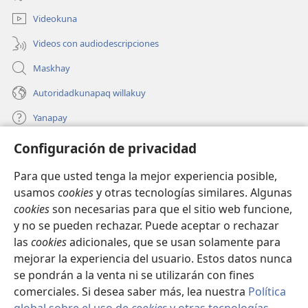
nueva
ventana)
Videokuna
Videos con audiodescripciones
Maskhay
Autoridadkunapaq willakuy
Yanapay
Configuración de privacidad
Donacionta churanapaq
(abre
una
Para que usted tenga la mejor experiencia posible,
nueva
INTERNETPI QELQANCHISKUNA Watchtower™
usamos
cookies
y otras tecnologías similares. Algunas
(abre
ventana)
cookies
son necesarias para que el sitio web funcione,
una
®
JW Hub
nueva
y no se pueden rechazar. Puede aceptar o rechazar
(abre
ventana)
una
las
cookies
adicionales, que se usan solamente para
®
JW Library
nueva
mejorar la experiencia del usuario. Estos datos nunca
ventana)
se pondrán a la venta ni se utilizarán con fines
comerciales. Si desea saber más, lea nuestra
Política