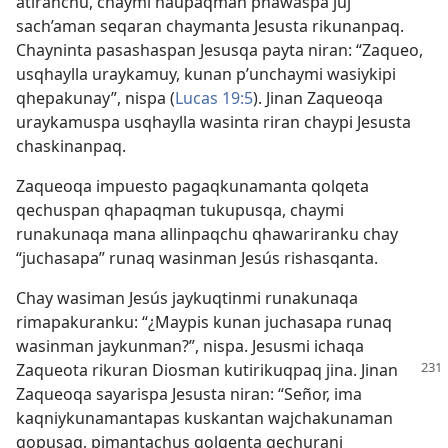
atiranchu, chaymi ñaupaqman phawaspa juj
sach’aman seqaran chaymanta Jesusta rikunanpaq.
Chayninta pasashaspan Jesusqa payta niran: “Zaqueo,
usqhaylla uraykamuy, kunan p’unchaymi wasiykipi
qhepakunay”, nispa (
Lucas 19:5
). Jinan Zaqueoqa
uraykamuspa usqhaylla wasinta riran chaypi Jesusta
chaskinanpaq.
Zaqueoqa impuesto pagaqkunamanta qolqeta
qechuspan qhapaqman tukupusqa, chaymi
runakunaqa mana allinpaqchu qhawariranku chay
“juchasapa” runaq wasinman Jesús rishasqanta.
Chay wasiman Jesús jaykuqtinmi runakunaqa
rimapakuranku: “¿Maypis kunan juchasapa runaq
wasinman jaykunman?”, nispa. Jesusmi ichaqa
Zaqueota rikuran Diosman kutirikuqpaq
jina. Jinan
Zaqueoqa sayarispa Jesusta niran: “Señor, ima
kaqniykunamantapas kuskantan wajchakunaman
qopusaq, pimantachus qolqenta qechurani