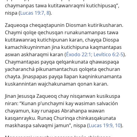
chaymanpas tawa kutitawanraqmi kutichipusaq”,
nispa (
Lucas 19:7, 8
).
Zaqueoqa cheqaqtapunin Diosman kutirikusharan.
Chaymi qolqe qechusqan runakunamanpas tawa
kutitawanraq kutichipunan karan, chayqa Diospa
kamachikuyninman jina kutichipuna kaqmantapas
aswan askharaqmi karan (
Éxodo 22:1;
Levítico 6:2-5
).
Chaymantapas payqa qelqankunata qhawaspaqa
yacharanchá pikunamantachus qolqeta qechuran
chayta. Jinaspapas payqa llapan kaqninkunamanta
kuskannintan wajchakunaman qonan karan.
Jinan Jesusqa Zaqueoq chay nisqanwan kusikuspa
niran: “Kunan p’unchaymi kay wasiman salvación
chayamun, kay runapas Abrahanpa wawan
kasqanrayku. Runaq Churinqa chinkasqakunata
maskhaspa salvaqmi jamun”, nispa (
Lucas 19:9, 10
).