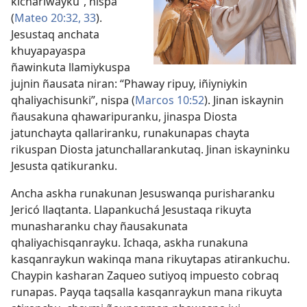
kichariwayku”, nispa
(
Mateo 20:32, 33
).
Jesustaq anchata
khuyapayaspa
ñawinkuta llamiykuspa
jujnin ñausata niran: “Phaway ripuy, iñiyniykin
qhaliyachisunki”, nispa (
Marcos 10:52
). Jinan iskaynin
ñausakuna qhawaripuranku, jinaspa Diosta
jatunchayta qallariranku, runakunapas chayta
rikuspan Diosta jatunchallarankutaq. Jinan iskayninku
Jesusta qatikuranku.
Ancha askha runakunan Jesuswanqa purisharanku
Jericó llaqtanta. Llapankuchá Jesustaqa rikuyta
munasharanku chay ñausakunata
qhaliyachisqanrayku. Ichaqa, askha runakuna
kasqanraykun wakinqa mana rikuytapas atirankuchu.
Chaypin kasharan Zaqueo sutiyoq impuesto cobraq
runapas. Payqa taqsalla kasqanraykun mana rikuyta