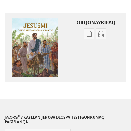
ORQONAYKIPAQ
Kaypi
Kaypin
qelqakunatan
grabasqa
copiawaq
qelqakunata
Jesusmi
horqowaq
ñanpas,
Jesusmi
cheqaq
ñanpas,
kaqpas,
cheqaq
kausaypas
kaqpas,
kausaypas
®
JW.ORG
/ KAYLLAN JEHOVÁ DIOSPA TESTIGONKUNAQ
PAGINANQA