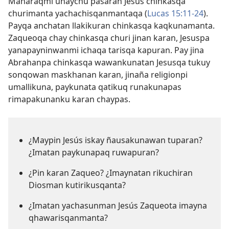
Manaraqmi unaychu pasaran Jesús chinkasqa
churimanta yachachisqanmantaqa (
Lucas 15:11-24
).
Payqa anchatan llakikuran chinkasqa kaqkunamanta.
Zaqueoqa chay chinkasqa churi jinan karan, Jesuspa
yanapayninwanmi ichaqa tarisqa kapuran. Pay jina
Abrahanpa chinkasqa wawankunatan Jesusqa tukuy
sonqowan maskhanan karan, jinaña religionpi
umallikuna, paykunata qatikuq runakunapas
rimapakunanku karan chaypas.
¿Maypin Jesús iskay ñausakunawan tuparan?
¿Imatan paykunapaq ruwapuran?
¿Pin karan Zaqueo? ¿Imaynatan rikuchiran
Diosman kutirikusqanta?
¿Imatan yachasunman Jesús Zaqueota imayna
qhawarisqanmanta?