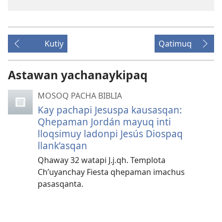
Kutiy
Qatimuq
Astawan yachanaykipaq
MOSOQ PACHA BIBLIA
Kay pachapi Jesuspa kausasqan:
Qhepaman Jordán mayuq inti
lloqsimuy ladonpi Jesús Diospaq
llank’asqan
Qhaway 32 watapi J.j.qh. Templota
Ch’uyanchay Fiesta qhepaman imachus
pasasqanta.