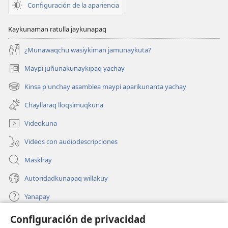
Configuración de la apariencia
Kaykunaman ratulla jaykunapaq
¿Munawaqchu wasiykiman jamunaykuta?
Maypi juñunakunaykipaq yachay
(abre
una
Kinsa p'unchay asamblea maypi aparikunanta yachay
(abre
nueva
una
ventana)
Chayllaraq lloqsimuqkuna
nueva
ventana)
Videokuna
Videos con audiodescripciones
Maskhay
Autoridadkunapaq willakuy
Yanapay
Configuración de privacidad
Donacionta churanapaq
(abre