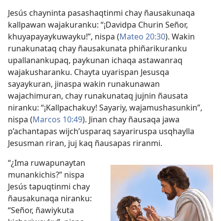
Jesús chayninta pasashaqtinmi chay ñausakunaqa
kallpawan wajakuranku: “¡Davidpa Churin Señor,
khuyapayaykuwayku!”, nispa (
Mateo 20:30
). Wakin
runakunataq chay ñausakunata phiñarikuranku
upallanankupaq, paykunan ichaqa astawanraq
wajakusharanku. Chayta uyarispan Jesusqa
sayaykuran, jinaspa wakin runakunawan
wajachimuran, chay runakunataq jujnin ñausata
niranku: “¡Kallpachakuy! Sayariy, wajamushasunkin”,
nispa (
Marcos 10:49
). Jinan chay ñausaqa jawa
p’achantapas wijch’usparaq sayariruspa usqhaylla
Jesusman riran, juj kaq ñausapas riranmi.
“¿Ima ruwapunaytan
munankichis?” nispa
Jesús tapuqtinmi chay
ñausakunaqa niranku:
“Señor, ñawiykuta