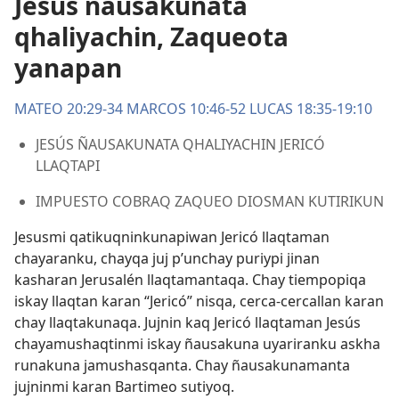
Jesús ñausakunata
qhaliyachin, Zaqueota
yanapan
MATEO 20:29-34
MARCOS 10:46-52
LUCAS 18:35-19:10
JESÚS ÑAUSAKUNATA QHALIYACHIN JERICÓ
LLAQTAPI
IMPUESTO COBRAQ ZAQUEO DIOSMAN KUTIRIKUN
Jesusmi qatikuqninkunapiwan Jericó llaqtaman
chayaranku, chayqa juj p’unchay puriypi jinan
kasharan Jerusalén llaqtamantaqa. Chay tiempopiqa
iskay llaqtan karan “Jericó” nisqa, cerca-cercallan karan
chay llaqtakunaqa. Jujnin kaq Jericó llaqtaman Jesús
chayamushaqtinmi iskay ñausakuna uyariranku askha
runakuna jamushasqanta. Chay ñausakunamanta
jujninmi karan Bartimeo sutiyoq.