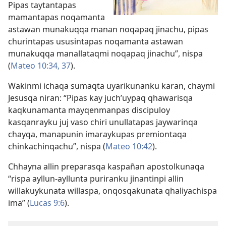
Pipas taytantapas
mamantapas noqamanta
astawan munakuqqa manan noqapaq jinachu, pipas
churintapas ususintapas noqamanta astawan
munakuqqa manallataqmi noqapaq jinachu”, nispa
(
Mateo 10:34,
37
).
Wakinmi ichaqa sumaqta uyarikunanku karan, chaymi
Jesusqa niran: “Pipas kay juch’uypaq qhawarisqa
kaqkunamanta mayqenmanpas discipuloy
kasqanrayku juj vaso chiri unullatapas jaywarinqa
chayqa, manapunin imaraykupas premiontaqa
chinkachinqachu”, nispa (
Mateo 10:42
).
Chhayna allin preparasqa kaspañan apostolkunaqa
“rispa ayllun-ayllunta puriranku jinantinpi allin
willakuykunata willaspa, onqosqakunata qhaliyachispa
ima” (
Lucas 9:6
).