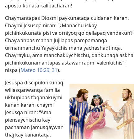
apostolkunata kallpacharan!
Chaymantapas Diosmi paykunataqa cuidanan karan.
Chaymi Jesusqa niran: “¿Manachu iskay
pichinkukunata pisi valorniyoq qolqellapaq vendekun?
Chaywanpas manan jujllapas pampamanqa
urmanmanchu Yayaykichis mana yachashaqtinqa.
Chayrayku, ama manchakuychischu, qankunaqa askha
pichinkukunamantapas astawanraqmi valenkichis”,
nispa (
Mateo 10:29,
31
).
Jesuspa discipulonkunaq
willasqanwanqa familia
ukhupipas t’aqanakuymi
kanan karan, chaymi
Jesusqa niran: “Ama
piensaychischu kay
pachaman jamusqaywan
thaj kay kanantaqa.