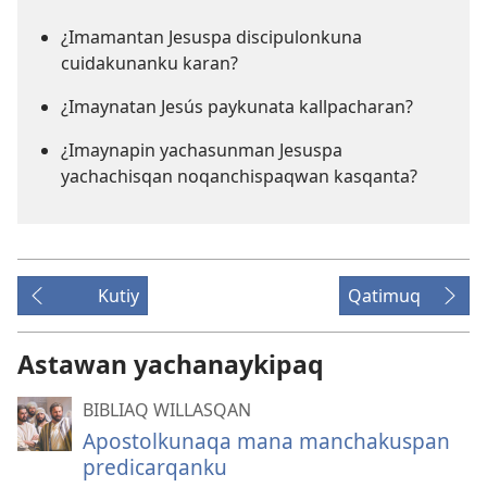
¿Imamantan Jesuspa discipulonkuna
cuidakunanku karan?
¿Imaynatan Jesús paykunata kallpacharan?
¿Imaynapin yachasunman Jesuspa
yachachisqan noqanchispaqwan kasqanta?
Kutiy
Qatimuq
Astawan yachanaykipaq
BIBLIAQ WILLASQAN
Apostolkunaqa mana manchakuspan
predicarqanku