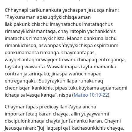
Chhaynapi tarikunankuta yachaspan Jesusqa niran:
“Paykunaman apasuqtiykichisqa aman
llakipakunkichischu imaynatachus imatataqchus
rimanaykichismantaqa, chay ratopin yachankichis
imatachus rimanaykichista. Manan qankunallachu
rimankichisqa, aswanpas Yayaykichispa espiritunmi
qankunamanta rimanqa. Chaymantapas,
wayqellantaqmi wayqenta wañuchinapaq entreganqa,
taytataq wawanta. Wawakunapas tayta-mamanku
contran jatarinqaku, jinaspa wañuchinapaq
entreganqaku. Sutiyraykun llapa runakunaq
cheqnisqan kankichis, pipas tukukuykama aguantaqmi
ichaqa salvasqa kanqa”, nispa (
Mateo 10:19-22
).
Chaymantapas predicay llank’ayqa ancha
importantetaq karan chayqa, allin yuyaywanmi
discipulonkunaqa chayta junt’ananku karan. Chaymi
Jesusqa niran: “Juj llaqtapi qatikachasunkichis chayqa,