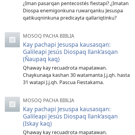
¿Iman pasarqan pentecostés fiestapi? ¿Imatan
Diospa enemigonkuna ruwarqanku Jesuspa
qatikuqninkuna predicayta qallariqtinku?
MOSOQ PACHA BIBLIA
Kay pachapi Jesuspa kausasqan:
Galileapi Jesús Diospaq llank’asqan
(Ñaupaq kaq)
Qhaway kay recuadrota mapatawan.
Chaykunaqa kashan 30 watamanta J.j.qh. hasta
31 watapi J.j.qh. Pascua Fiestakama.
MOSOQ PACHA BIBLIA
Kay pachapi Jesuspa kausasqan:
Galileapi Jesús Diospaq llank’asqan
(Iskay kaq)
Qhaway kay recuadrota mapatawan.