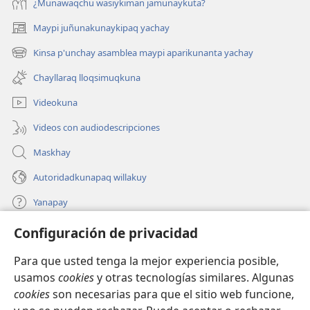
¿Munawaqchu wasiykiman jamunaykuta?
Maypi juñunakunaykipaq yachay
(abre
una
Kinsa p'unchay asamblea maypi aparikunanta yachay
(abre
nueva
una
ventana)
Chayllaraq lloqsimuqkuna
nueva
ventana)
Videokuna
Videos con audiodescripciones
Maskhay
Autoridadkunapaq willakuy
Yanapay
Configuración de privacidad
Donacionta churanapaq
(abre
una
Para que usted tenga la mejor experiencia posible,
nueva
INTERNETPI QELQANCHISKUNA Watchtower™
usamos
cookies
y otras tecnologías similares. Algunas
(abre
ventana)
cookies
son necesarias para que el sitio web funcione,
una
®
JW Hub
nueva