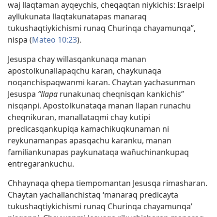
waj llaqtaman ayqeychis, cheqaqtan niykichis: Israelpi
ayllukunata llaqtakunatapas manaraq
tukushaqtiykichismi runaq Churinqa chayamunqa”,
nispa (
Mateo 10:23
).
Jesuspa chay willasqankunaqa manan
apostolkunallapaqchu karan, chaykunaqa
noqanchispaqwanmi karan. Chaytan yachasunman
Jesuspa
“llapa
runakunaq cheqnisqan kankichis”
nisqanpi. Apostolkunataqa manan llapan runachu
cheqnikuran, manallataqmi chay kutipi
predicasqankupiqa kamachikuqkunaman ni
reykunamanpas apasqachu karanku, manan
familiankunapas paykunataqa wañuchinankupaq
entregarankuchu.
Chhaynaqa qhepa tiempomantan Jesusqa rimasharan.
Chaytan yachallanchistaq ‘manaraq predicayta
tukushaqtiykichismi runaq Churinqa chayamunqa’