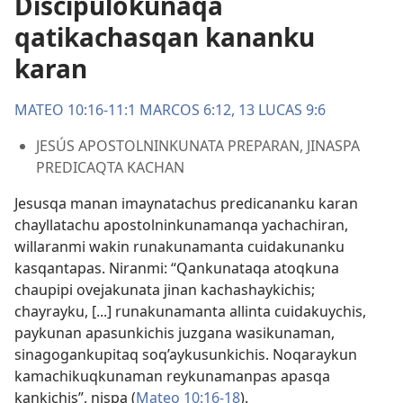
Discipulokunaqa
qatikachasqan kananku
karan
MATEO 10:16-11:1
MARCOS 6:12, 13
LUCAS 9:6
JESÚS APOSTOLNINKUNATA PREPARAN, JINASPA
PREDICAQTA KACHAN
Jesusqa manan imaynatachus predicananku karan
chayllatachu apostolninkunamanqa yachachiran,
willaranmi wakin runakunamanta cuidakunanku
kasqantapas. Niranmi: “Qankunataqa atoqkuna
chaupipi ovejakunata jinan kachashaykichis;
chayrayku, [...] runakunamanta allinta cuidakuychis,
paykunan apasunkichis juzgana wasikunaman,
sinagogankupitaq soq’aykusunkichis. Noqaraykun
kamachikuqkunaman reykunamanpas apasqa
kankichis”, nispa (
Mateo 10:16-18
).