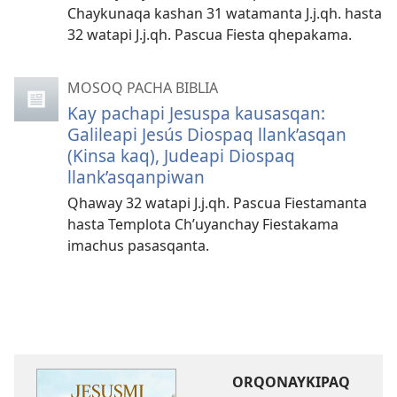
Chaykunaqa kashan 31 watamanta J.j.qh. hasta
32 watapi J.j.qh. Pascua Fiesta qhepakama.
MOSOQ PACHA BIBLIA
Kay pachapi Jesuspa kausasqan:
Galileapi Jesús Diospaq llank’asqan
(Kinsa kaq), Judeapi Diospaq
llank’asqanpiwan
Qhaway 32 watapi J.j.qh. Pascua Fiestamanta
hasta Templota Ch’uyanchay Fiestakama
imachus pasasqanta.
ORQONAYKIPAQ