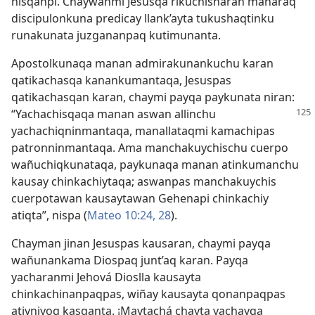
nisqanpi. Chaywanmi Jesusqa rikuchisharan manaraq
discipulonkuna predicay llank’ayta tukushaqtinku
runakunata juzgananpaq kutimunanta.
Apostolkunaqa manan admirakunankuchu karan
qatikachasqa kanankumantaqa, Jesuspas
qatikachasqan karan, chaymi payqa paykunata niran:
“Yachachisqaqa manan aswan allinchu
yachachiqninmantaqa, manallataqmi kamachipas
patronninmantaqa. Ama manchakuychischu cuerpo
wañuchiqkunataqa, paykunaqa manan atinkumanchu
kausay chinkachiytaqa; aswanpas manchakuychis
cuerpotawan kausaytawan Gehenapi chinkachiy
atiqta”, nispa (
Mateo 10:24,
28
).
Chayman jinan Jesuspas kausaran, chaymi payqa
wañunankama Diospaq junt’aq karan. Payqa
yacharanmi Jehová Dioslla kausayta
chinkachinanpaqpas, wiñay kausayta qonanpaqpas
atiyniyoq kasqanta. ¡Maytachá chayta yachayqa