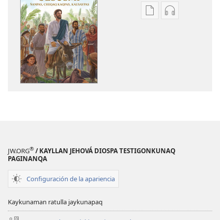
Kaypi
Kaypin
qelqakunatan
grabasqa
copiawaq
qelqakunata
Jesusmi
horqowaq
ñanpas,
Jesusmi
cheqaq
ñanpas,
kaqpas,
cheqaq
kausaypas
kaqpas,
kausaypas
®
JW.ORG
/ KAYLLAN JEHOVÁ DIOSPA TESTIGONKUNAQ
PAGINANQA
Configuración de la apariencia
Kaykunaman ratulla jaykunapaq