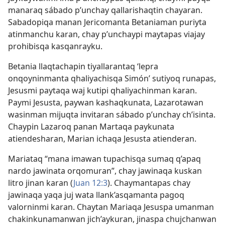
manaraq sábado p’unchay qallarishaqtin chayaran.
Sabadopiqa manan Jericomanta Betaniaman puriyta
atinmanchu karan, chay p’unchaypi maytapas viajay
prohibisqa kasqanrayku.
Betania llaqtachapin tiyallarantaq ‘lepra
onqoyninmanta qhaliyachisqa Simón’ sutiyoq runapas,
Jesusmi paytaqa waj kutipi qhaliyachinman karan.
Paymi Jesusta, paywan kashaqkunata, Lazarotawan
wasinman mijuqta invitaran sábado p’unchay ch’isinta.
Chaypin Lazaroq panan Martaqa paykunata
atiendesharan, Marian ichaqa Jesusta atienderan.
Mariataq “mana imawan tupachisqa sumaq q’apaq
nardo jawinata orqomuran”, chay jawinaqa kuskan
litro jinan karan (
Juan 12:3
). Chaymantapas chay
jawinaqa yaqa juj wata llank’asqamanta pagoq
valorninmi karan. Chaytan Mariaqa Jesuspa umanman
chakinkunamanwan jich’aykuran, jinaspa chujchanwan