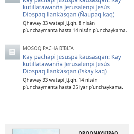
kutillatawanña Jerusalenpi Jesús
Diospaq llank’asqan (Ñaupaq kaq)
Qhaway 33 watapi J.j.qh. 8 nisán
p’unchaymanta hasta 14 nisán p’unchaykama.
MOSOQ PACHA BIBLIA
Kay pachapi Jesuspa kausasqan: Kay
kutillatawanña Jerusalenpi Jesús
Diospaq llank’asqan (Iskay kaq)
Qhaway 33 watapi J.j.qh. 14 nisán
p’unchaymanta hasta 25 iyar p’unchaykama.
ORQONAYKIPAQ