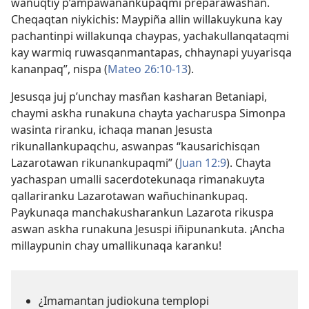
wañuqtiy p’ampawanankupaqmi preparawashan.
Cheqaqtan niykichis: Maypiña allin willakuykuna kay
pachantinpi willakunqa chaypas, yachakullanqataqmi
kay warmiq ruwasqanmantapas, chhaynapi yuyarisqa
kananpaq”, nispa (
Mateo 26:10-13
).
Jesusqa juj p’unchay masñan kasharan Betaniapi,
chaymi askha runakuna chayta yacharuspa Simonpa
wasinta riranku, ichaqa manan Jesusta
rikunallankupaqchu, aswanpas “kausarichisqan
Lazarotawan rikunankupaqmi” (
Juan 12:9
). Chayta
yachaspan umalli sacerdotekunaqa rimanakuyta
qallariranku Lazarotawan wañuchinankupaq.
Paykunaqa manchakusharankun Lazarota rikuspa
aswan askha runakuna Jesuspi iñipunankuta. ¡Ancha
millaypunin chay umallikunaqa karanku!
¿Imamantan judiokuna templopi