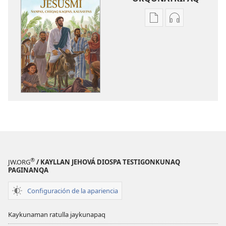
Kaypi
Kaypin
qelqakunatan
grabasqa
copiawaq
qelqakunata
Jesusmi
horqowaq
ñanpas,
Jesusmi
cheqaq
ñanpas,
kaqpas,
cheqaq
kausaypas
kaqpas,
kausaypas
®
JW.ORG
/ KAYLLAN JEHOVÁ DIOSPA TESTIGONKUNAQ
PAGINANQA
Configuración de la apariencia
Kaykunaman ratulla jaykunapaq