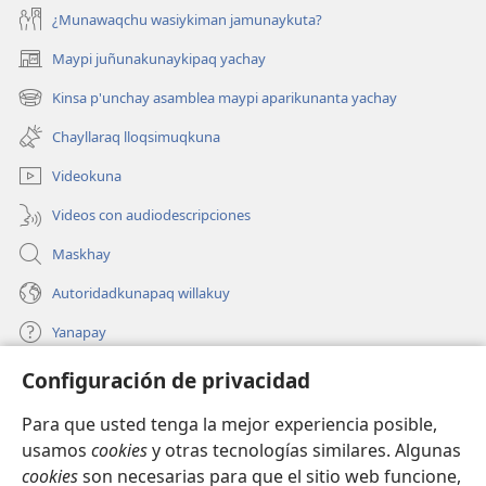
¿Munawaqchu wasiykiman jamunaykuta?
Maypi juñunakunaykipaq yachay
(abre
una
Kinsa p'unchay asamblea maypi aparikunanta yachay
(abre
nueva
una
ventana)
Chayllaraq lloqsimuqkuna
nueva
ventana)
Videokuna
Videos con audiodescripciones
Maskhay
Autoridadkunapaq willakuy
Yanapay
Configuración de privacidad
Donacionta churanapaq
(abre
una
Para que usted tenga la mejor experiencia posible,
nueva
INTERNETPI QELQANCHISKUNA Watchtower™
usamos
cookies
y otras tecnologías similares. Algunas
(abre
ventana)
cookies
son necesarias para que el sitio web funcione,
una