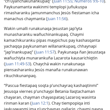
“ch’uyanchakunankupaq” (
Juan 11:55;
Números 9:6-10
).
Paykunamanta wakinmi templopi juñukuspa
rimasharanku jamunmanchus Jesús fiestaman icha
manachus chaymanta (
Juan 11:56
).
Wakin umalli runakunaqa Jesustan jap’iyta
munasharanku wañuchinankupaq. Chaymi
kamachikuranku pipas maypichus pay kashasqanta
yachaqqa paykunaman willanankupaq, chhaynapi
“jap’inankupaq” (
Juan 11:57
). Paykunaqa ñan Jesustaqa
wañuchiyta munarankuña Lazarota kausarichiqtin
(
Juan 11:49-53
). Chaychá wakin runakunaqa
piensasharanku Jesús manaña runakunawan
rikuchikunanpaq.
“Pascua fiestapaq soqta p’unchayraq kashaqtinmi”
Jesusqa viernes p’unchaypi Betania llaqtachaman
chayaran, chayman chayaspataq Lazaroq wasinta
rinman karan (
Juan 12:1
). Chay tiempopiqa inti
jaykuywanmi ima p’unchaypas qallariq, chaymi payqa