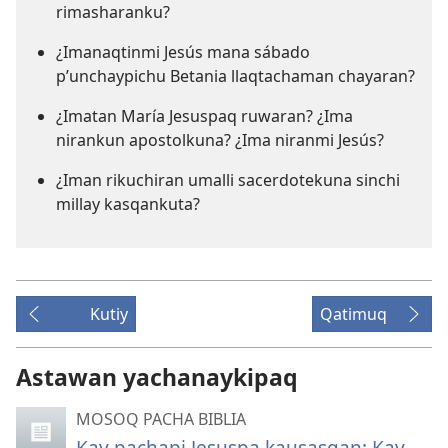
rimasharanku?
¿Imanaqtinmi Jesús mana sábado
p’unchaypichu Betania llaqtachaman chayaran?
¿Imatan María Jesuspaq ruwaran? ¿Ima
nirankun apostolkuna? ¿Ima niranmi Jesús?
¿Iman rikuchiran umalli sacerdotekuna sinchi
millay kasqankuta?
Kutiy
Qatimuq
Astawan yachanaykipaq
MOSOQ PACHA BIBLIA
Kay pachapi Jesuspa kausasqan: Kay