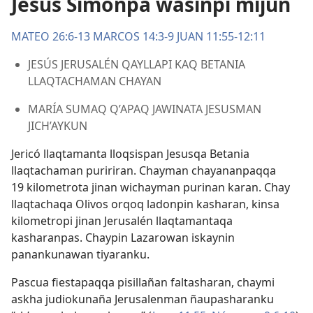
Jesús Simonpa wasinpi mijun
MATEO 26:6-13
MARCOS 14:3-9
JUAN 11:55-12:11
JESÚS JERUSALÉN QAYLLAPI KAQ BETANIA
LLAQTACHAMAN CHAYAN
MARÍA SUMAQ Q’APAQ JAWINATA JESUSMAN
JICH’AYKUN
Jericó llaqtamanta lloqsispan Jesusqa Betania
llaqtachaman puririran. Chayman chayananpaqqa
19 kilometrota jinan wichayman purinan karan. Chay
llaqtachaqa Olivos orqoq ladonpin kasharan, kinsa
kilometropi jinan Jerusalén llaqtamantaqa
kasharanpas. Chaypin Lazarowan iskaynin
panankunawan tiyaranku.
Pascua fiestapaqqa pisillañan faltasharan, chaymi
askha judiokunaña Jerusalenman ñaupasharanku