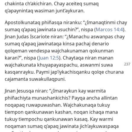
chakinta ch’akichiran. Chay aceiteq sumaq
q’apaynintaq wasiman junt’aykuran.
Apostolkunataq phiñasqa niranku: “¿Imanaqtinmi chay
sumaq q’apaq jawinata usuchin?”, nispa (
Marcos 14:4
).
Jinan Judas Iscariote niran: “¿Manachu aswanpas chay
sumaq q’apaq jawinataqa kinsa pachaj denario
qolqeman vendespa wajchakunaman qokunman
karan?”, nispa (
Juan 12:5
). Chaytaqa niran manan
wajchakunata
khuyapayaspachu, aswanmi suwa
kasqanrayku. Paymi jap’iykachisqanku qolqe churana
cajamanta suwakullaqpuni.
Jinan Jesusqa niran: “¿Imaraykun kay warmita
phiñachiyta munashankichis? Payqa ancha allintan
noqapaq ruwapuwashan. Wajchakunaqa tukuy
tiempon qankunawan kashan, noqan ichaqa mana
tukuy tiempochu qankunawan kasaq. Kay warmi
noqaman sumaq q’apaq jawinata jich’aykuwaspaqa