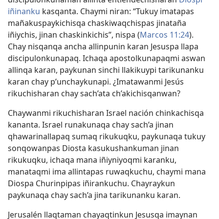
iñinanku
kasqanta. Chaymi niran: “Tukuy imatapas
mañakuspaykichisqa chaskiwaqchispas jinataña
iñiychis, jinan chaskinkichis”, nispa (
Marcos 11:24
).
Chay nisqanqa ancha allinpunin karan Jesuspa llapa
discipulonkunapaq. Ichaqa apostolkunapaqmi aswan
allinqa karan, paykunan sinchi llakikuypi tarikunanku
karan chay p’unchaykunapi. ¿Imatawanmi Jesús
rikuchisharan chay sach’ata ch’akichisqanwan?
Chaywanmi rikuchisharan Israel nación chinkachisqa
kananta. Israel runakunaqa chay sach’a jinan
qhawarinallapaq sumaq rikukuqku, paykunaqa tukuy
sonqowanpas Diosta kasukushankuman jinan
rikukuqku, ichaqa mana iñiyniyoqmi karanku,
manataqmi ima allintapas ruwaqkuchu, chaymi mana
Diospa Churinpipas iñirankuchu. Chayraykun
paykunaqa chay sach’a jina tarikunanku karan.
Jerusalén llaqtaman chayaqtinkun Jesusqa imaynan