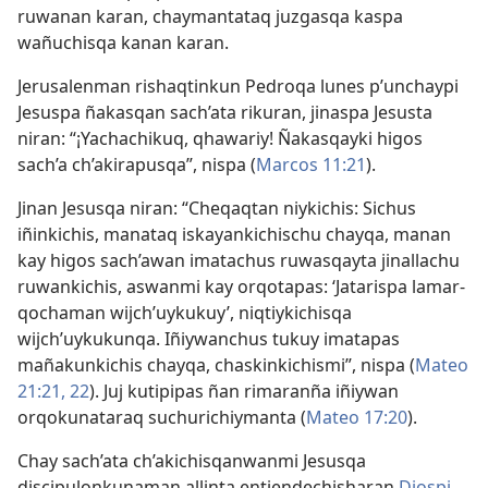
ruwanan karan, chaymantataq juzgasqa kaspa
wañuchisqa kanan karan.
Jerusalenman rishaqtinkun Pedroqa lunes p’unchaypi
Jesuspa ñakasqan sach’ata rikuran, jinaspa Jesusta
niran: “¡Yachachikuq, qhawariy! Ñakasqayki higos
sach’a ch’akirapusqa”, nispa (
Marcos 11:21
).
Jinan Jesusqa niran: “Cheqaqtan niykichis: Sichus
iñinkichis, manataq iskayankichischu chayqa, manan
kay higos sach’awan imatachus ruwasqayta jinallachu
ruwankichis, aswanmi kay orqotapas: ‘Jatarispa lamar-
qochaman wijch’uykukuy’, niqtiykichisqa
wijch’uykukunqa. Iñiywanchus tukuy imatapas
mañakunkichis chayqa, chaskinkichismi”, nispa (
Mateo
21:21, 22
). Juj kutipipas ñan rimaranña iñiywan
orqokunataraq suchurichiymanta (
Mateo 17:20
).
Chay sach’ata ch’akichisqanwanmi Jesusqa
discipulonkunaman allinta entiendechisharan
Diospi