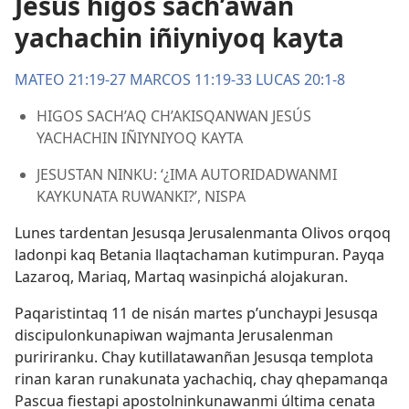
Jesús higos sach’awan
yachachin iñiyniyoq kayta
MATEO 21:19-27
MARCOS 11:19-33
LUCAS 20:1-8
HIGOS SACH’AQ CH’AKISQANWAN JESÚS
YACHACHIN IÑIYNIYOQ KAYTA
JESUSTAN NINKU: ‘¿IMA AUTORIDADWANMI
KAYKUNATA RUWANKI?’, NISPA
Lunes tardentan Jesusqa Jerusalenmanta Olivos orqoq
ladonpi kaq Betania llaqtachaman kutimpuran. Payqa
Lazaroq, Mariaq, Martaq wasinpichá alojakuran.
Paqaristintaq 11 de nisán martes p’unchaypi Jesusqa
discipulonkunapiwan wajmanta Jerusalenman
puririranku. Chay kutillatawanñan Jesusqa templota
rinan karan runakunata yachachiq, chay qhepamanqa
Pascua fiestapi apostolninkunawanmi última cenata