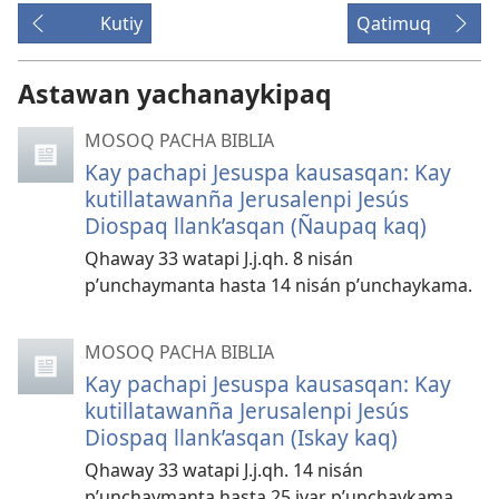
Kutiy
Qatimuq
Astawan yachanaykipaq
MOSOQ PACHA BIBLIA
Kay pachapi Jesuspa kausasqan: Kay
kutillatawanña Jerusalenpi Jesús
Diospaq llank’asqan (Ñaupaq kaq)
Qhaway 33 watapi J.j.qh. 8 nisán
p’unchaymanta hasta 14 nisán p’unchaykama.
MOSOQ PACHA BIBLIA
Kay pachapi Jesuspa kausasqan: Kay
kutillatawanña Jerusalenpi Jesús
Diospaq llank’asqan (Iskay kaq)
Qhaway 33 watapi J.j.qh. 14 nisán
p’unchaymanta hasta 25 iyar p’unchaykama.