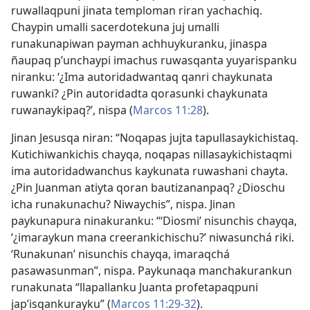
ruwallaqpuni jinata temploman riran yachachiq.
Chaypin umalli sacerdotekuna juj umalli
runakunapiwan payman achhuykuranku, jinaspa
ñaupaq p’unchaypi imachus ruwasqanta yuyarispanku
niranku: ‘¿Ima autoridadwantaq qanri chaykunata
ruwanki? ¿Pin autoridadta qorasunki chaykunata
ruwanaykipaq?’, nispa (
Marcos 11:28
).
Jinan Jesusqa niran: “Noqapas jujta tapullasaykichistaq.
Kutichiwankichis chayqa, noqapas nillasaykichistaqmi
ima autoridadwanchus kaykunata ruwashani chayta.
¿Pin Juanman atiyta qoran bautizananpaq? ¿Dioschu
icha runakunachu? Niwaychis”, nispa. Jinan
paykunapura ninakuranku: “‘Diosmi’ nisunchis chayqa,
‘¿imaraykun mana creerankichischu?’ niwasunchá riki.
‘Runakunan’ nisunchis chayqa, imaraqchá
pasawasunman”, nispa. Paykunaqa manchakurankun
runakunata “llapallanku Juanta profetapaqpuni
jap’isqankurayku” (
Marcos 11:29-32
).