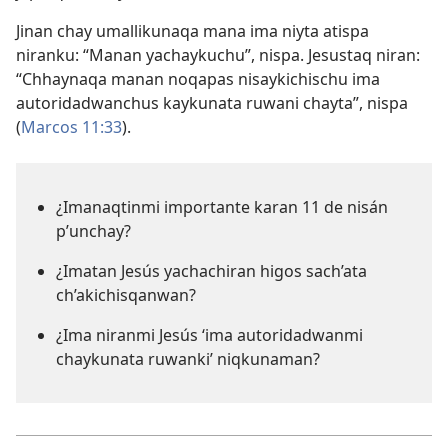
Jinan chay umallikunaqa mana ima niyta atispa
niranku: “Manan yachaykuchu”, nispa. Jesustaq niran:
“Chhaynaqa manan noqapas nisaykichischu ima
autoridadwanchus kaykunata ruwani chayta”, nispa
(
Marcos 11:33
).
¿Imanaqtinmi importante karan 11 de nisán
p’unchay?
¿Imatan Jesús yachachiran higos sach’ata
ch’akichisqanwan?
¿Ima niranmi Jesús ‘ima autoridadwanmi
chaykunata ruwanki’ niqkunaman?