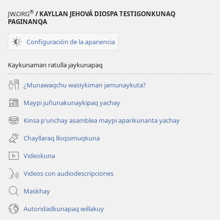
®
JW.ORG
/ KAYLLAN JEHOVÁ DIOSPA TESTIGONKUNAQ
PAGINANQA
Configuración de la apariencia
Kaykunaman ratulla jaykunapaq
¿Munawaqchu wasiykiman jamunaykuta?
Maypi juñunakunaykipaq yachay
(abre
una
Kinsa p'unchay asamblea maypi aparikunanta yachay
(abre
nueva
una
ventana)
Chayllaraq lloqsimuqkuna
nueva
ventana)
Videokuna
Videos con audiodescripciones
Maskhay
Autoridadkunapaq willakuy