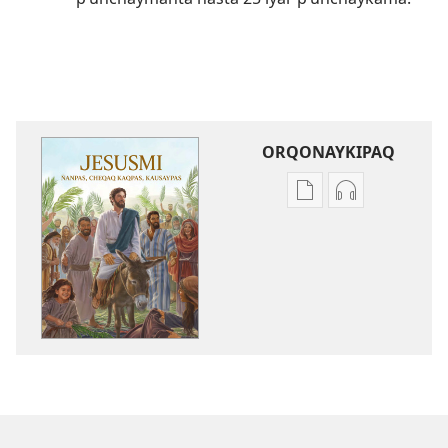
ORQONAYKIPAQ
Kaypi
Kaypin
qelqakunatan
grabasqa
copiawaq
qelqakunata
Jesusmi
horqowaq
ñanpas,
Jesusmi
cheqaq
ñanpas,
kaqpas,
cheqaq
kausaypas
kaqpas,
kausaypas