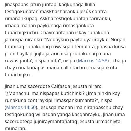
Jinaspapas jatun juntapi kaqkunaqa llulla
testigokunatan maskhasharanku Jesús contra
rimanankupaq. Askha testigokunatan tariranku,
ichaqa manan paykunaqa rimasqankuta
tupachiqkuchu. Chaymantañan iskay runakuna
jamuspa niranku: “Noqaykun payta uyarirayku: ‘Noqan
thunisaq runakunaq ruwasqan templota, jinaspa kinsa
p’unchayllapi jujta jatarichisaq runakunaq mana
ruwasqanta’, nispa niqta”, nispa (
Marcos 14:58
). Ichaqa
chay runakunapas manan allintachu rimasqankuta
tupachiqku.
Jinan uma sacerdote Caifasqa Jesusta niran:
“¿Manachu ima nispapas kutichinki? ¿Ima ninkin kay
runakuna contraykipi rimasqankumanta?”, nispa
(
Marcos 14:60
). Jesusqa manan ima niranpaschu chay
testigokunaq willasqan yanqa kasqanrayku. Jinan uma
sacerdoteqa jujniraymantañataq Jesusta urmachiyta
munaran.