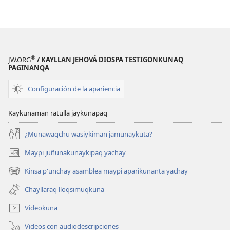
kausaypas
kaqpas,
kausaypas
®
JW.ORG
/ KAYLLAN JEHOVÁ DIOSPA TESTIGONKUNAQ
PAGINANQA
Configuración de la apariencia
Kaykunaman ratulla jaykunapaq
¿Munawaqchu wasiykiman jamunaykuta?
Maypi juñunakunaykipaq yachay
(abre
una
Kinsa p'unchay asamblea maypi aparikunanta yachay
(abre
nueva
una
ventana)
Chayllaraq lloqsimuqkuna
nueva
ventana)
Videokuna
Videos con audiodescripciones