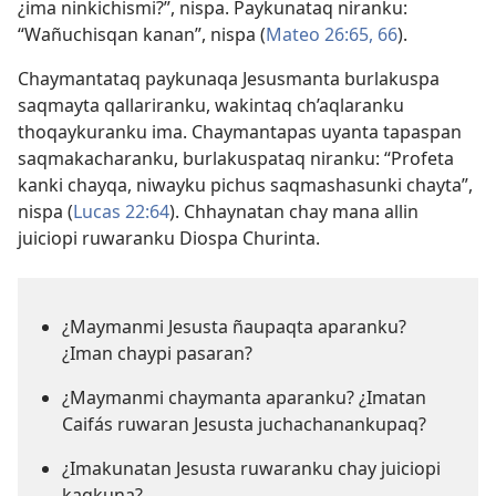
¿ima ninkichismi?”, nispa. Paykunataq niranku:
“Wañuchisqan kanan”, nispa (
Mateo 26:65, 66
).
Chaymantataq paykunaqa Jesusmanta burlakuspa
saqmayta qallariranku, wakintaq ch’aqlaranku
thoqaykuranku ima. Chaymantapas uyanta tapaspan
saqmakacharanku, burlakuspataq niranku: “Profeta
kanki chayqa, niwayku pichus saqmashasunki chayta”,
nispa (
Lucas 22:64
). Chhaynatan chay mana allin
juiciopi ruwaranku Diospa Churinta.
¿Maymanmi Jesusta ñaupaqta aparanku?
¿Iman chaypi pasaran?
¿Maymanmi chaymanta aparanku? ¿Imatan
Caifás ruwaran Jesusta juchachanankupaq?
¿Imakunatan Jesusta ruwaranku chay juiciopi
kaqkuna?