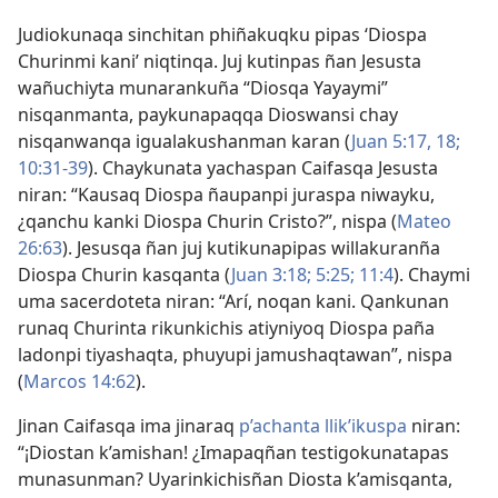
Judiokunaqa sinchitan phiñakuqku pipas ‘Diospa
Churinmi kani’ niqtinqa. Juj kutinpas ñan Jesusta
wañuchiyta munarankuña “Diosqa Yayaymi”
nisqanmanta, paykunapaqqa Dioswansi chay
nisqanwanqa igualakushanman karan (
Juan 5:17, 18;
10:31-39
). Chaykunata yachaspan Caifasqa Jesusta
niran: “Kausaq Diospa ñaupanpi juraspa niwayku,
¿qanchu kanki Diospa Churin Cristo?”, nispa (
Mateo
26:63
). Jesusqa ñan juj kutikunapipas willakuranña
Diospa Churin kasqanta (
Juan 3:18;
5:25;
11:4
). Chaymi
uma sacerdoteta niran: “Arí, noqan kani. Qankunan
runaq Churinta rikunkichis atiyniyoq Diospa paña
ladonpi tiyashaqta, phuyupi jamushaqtawan”, nispa
(
Marcos 14:62
).
Jinan Caifasqa ima jinaraq
p’achanta llik’ikuspa
niran:
“¡Diostan k’amishan! ¿Imapaqñan testigokunatapas
munasunman? Uyarinkichisñan Diosta k’amisqanta,