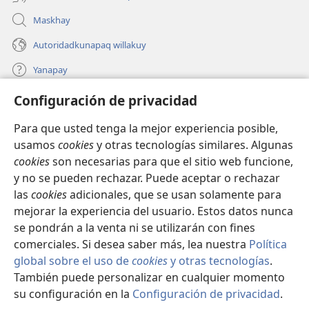
Maskhay
Autoridadkunapaq willakuy
Yanapay
Configuración de privacidad
Donacionta churanapaq
(abre
una
Para que usted tenga la mejor experiencia posible,
nueva
INTERNETPI QELQANCHISKUNA Watchtower™
usamos
cookies
y otras tecnologías similares. Algunas
(abre
ventana)
cookies
son necesarias para que el sitio web funcione,
una
®
JW Hub
nueva
y no se pueden rechazar. Puede aceptar o rechazar
(abre
ventana)
una
las
cookies
adicionales, que se usan solamente para
®
JW Library
nueva
mejorar la experiencia del usuario. Estos datos nunca
ventana)
se pondrán a la venta ni se utilizarán con fines
comerciales. Si desea saber más, lea nuestra
Política
global sobre el uso de
cookies
y otras tecnologías
.
Copyright
© 2026 Watch Tower Bible and Tract Society of Pennsylvania.
También puede personalizar en cualquier momento
IMATAN RUWAWAQ IMATAN MANA
|
DATOSKUNATA
su configuración en la
Configuración de privacidad
.
Mo
WAQAYCHASQAYKUMANTA
|
CONFIGURACIÓN DE PRIVACIDAD