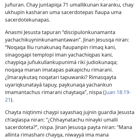
juñuran. Chay juntapiqa 71 umallikunan karanku, chay
ukhupin kasharan uma sacerdotepas ñaupa uma
sacerdotekunapas.
Anasmi Jesusta tapuran “discipulonkunamanta
yachachikuyninkunamantawan”. Jinan Jesusqa niran:
“Noqaqa lliu runakunaq ñaupanpin rimaq kani,
sinagogapi templopi iman yachachiqpas kani,
chaypiqa juñukullankupunimá riki judiokunaqa;
noqaqa manan imatapas pakapichu rimarani.
¿Imaraykutaq noqatari tapuwanki? Rimasqayta
uyariqkunatayá tapuy, paykunaqa yachankun
imamantachus rimarani chaytaqa”, nispa (
Juan 18:19-
21
).
Chayta niqtinmi chaypi sayashaq jujnin guardia Jesusta
ch’aqlaspa niran: “¿Chhaynatachu ninayki umalli
sacerdoteta?”, nispa. Jinan Jesusqa payta niran: “Mana
allinta rimashani chayqa, niwayyá ima mana