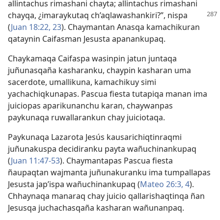
allintachus rimashani chayta; allintachus rimashani
chayqa, ¿imaraykutaq
ch’aqlawashankiri?”, nispa
(
Juan 18:22, 23
). Chaymantan Anasqa kamachikuran
qataynin Caifasman Jesusta apanankupaq.
Chaykamaqa Caifaspa wasinpin jatun juntaqa
juñunasqaña kasharanku, chaypin kasharan uma
sacerdote, umallikuna, kamachikuy simi
yachachiqkunapas. Pascua fiesta tutapiqa manan ima
juiciopas aparikunanchu karan, chaywanpas
paykunaqa ruwallarankun chay juiciotaqa.
Paykunaqa Lazarota Jesús kausarichiqtinraqmi
juñunakuspa decidiranku payta wañuchinankupaq
(
Juan 11:47-53
). Chaymantapas Pascua fiesta
ñaupaqtan wajmanta juñunakuranku ima tumpallapas
Jesusta jap’ispa wañuchinankupaq (
Mateo 26:3, 4
).
Chhaynaqa manaraq chay juicio qallarishaqtinqa ñan
Jesusqa juchachasqaña kasharan wañunanpaq.