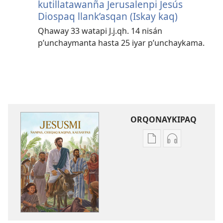
kutillatawanña Jerusalenpi Jesús
Diospaq llank’asqan (Iskay kaq)
Qhaway 33 watapi J.j.qh. 14 nisán
p’unchaymanta hasta 25 iyar p’unchaykama.
ORQONAYKIPAQ
Kaypi
Kaypin
qelqakunatan
grabasqa
copiawaq
qelqakunata
Jesusmi
horqowaq
ñanpas,
Jesusmi
cheqaq
ñanpas,
kaqpas,
cheqaq