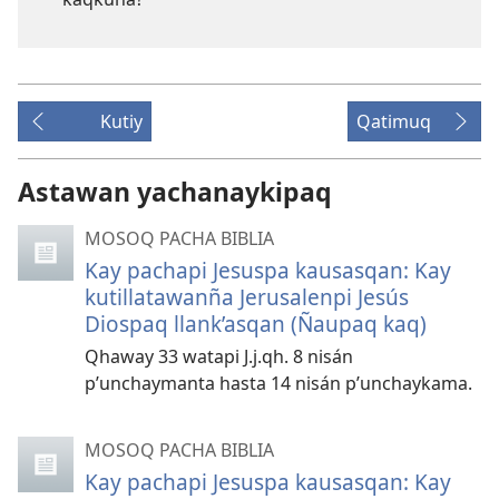
Kutiy
Qatimuq
Astawan yachanaykipaq
MOSOQ PACHA BIBLIA
Kay pachapi Jesuspa kausasqan: Kay
kutillatawanña Jerusalenpi Jesús
Diospaq llank’asqan (Ñaupaq kaq)
Qhaway 33 watapi J.j.qh. 8 nisán
p’unchaymanta hasta 14 nisán p’unchaykama.
MOSOQ PACHA BIBLIA
Kay pachapi Jesuspa kausasqan: Kay