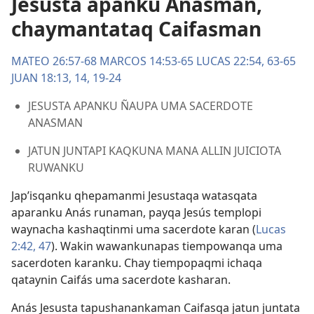
Jesusta apanku Anasman,
chaymantataq Caifasman
MATEO 26:57-68
MARCOS 14:53-65
LUCAS 22:54,
63-65
JUAN 18:13, 14,
19-24
JESUSTA APANKU ÑAUPA UMA SACERDOTE
ANASMAN
JATUN JUNTAPI KAQKUNA MANA ALLIN JUICIOTA
RUWANKU
Jap’isqanku qhepamanmi Jesustaqa watasqata
aparanku Anás runaman, payqa Jesús templopi
waynacha kashaqtinmi uma sacerdote karan (
Lucas
2:42,
47
). Wakin wawankunapas tiempowanqa uma
sacerdoten karanku. Chay tiempopaqmi ichaqa
qataynin Caifás uma sacerdote kasharan.
Anás Jesusta tapushanankaman Caifasqa jatun juntata