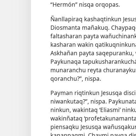
“Hermón” nisqa orqopas.
Ñanllapiraq kashaqtinkun Jesus
Diosmanta mañakuq. Chaypaqqa
faltasharan payta wañuchinan
kasharan wakin qatikuqninku
Askhañan payta saqepuranku, 
Paykunaqa tapukusharankuchá
munaranchu reyta churanaykut
qoranchu?”, nispa.
Payman riqtinkun Jesusqa disc
niwankutaq?”, nispa. Paykunata
ninkun, wakintaq ‘Eliasmi’ nink
wakinñataq ‘profetakunamanta 
piensaqku Jesusqa wañusqakun
kananpaqmi. Chaymi payqa disc