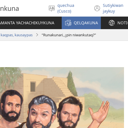
quechua
Sutiykiwan
onkuna
Simita
(abre
(Cusco)
jaykuy
akllay
una
nueva
IAMANTA YACHACHIKUYKUNA
QELQAKUNA
NOTI
ventan
 kaqpas, kausaypas
“Runakunari, ¿pin niwankutaq?”