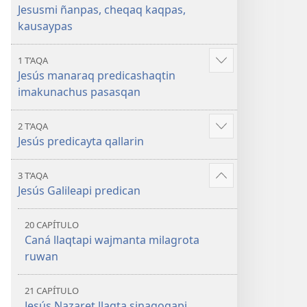
kausaypas
kaqpas,
Jesusmi ñanpas, cheqaq kaqpas,
kausaypas
kausaypas
1 T’AQA
Mostrar
Jesús manaraq predicashaqtin
más
imakunachus pasasqan
2 T’AQA
Mostrar
Jesús predicayta qallarin
más
3 T’AQA
Mostrar
Jesús Galileapi predican
más
20 CAPÍTULO
Caná llaqtapi wajmanta milagrota
ruwan
21 CAPÍTULO
Jesús Nazaret llaqta sinagogapi