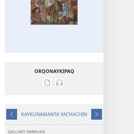
ORQONAYKIPAQ
Kaypi
Kaypin
qelqakunatan
grabasqa
copiawaq
qelqakunata
Jesusmi
horqowaq
KAYKUNAMANTA YACHACHIN
ñanpas,
Jesusmi
Kutiy
Qatimuq
cheqaq
ñanpas,
kaqpas,
cheqaq
QALLARIY SIMIKUNA