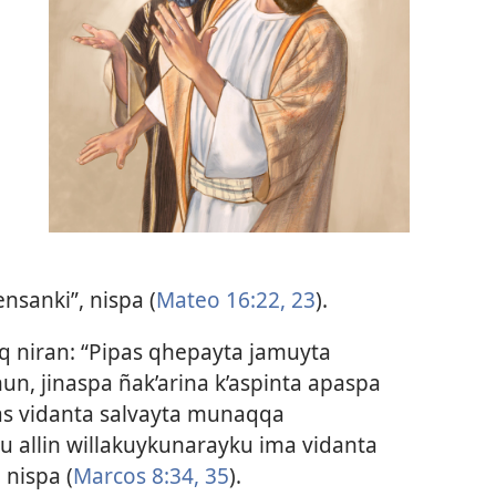
nsanki”, nispa (
Mateo 16:22, 23
).
q niran: “Pipas qhepayta jamuyta
n, jinaspa ñak’arina k’aspinta apaspa
as vidanta salvayta munaqqa
u allin willakuykunarayku ima vidanta
 nispa (
Marcos 8:34, 35
).