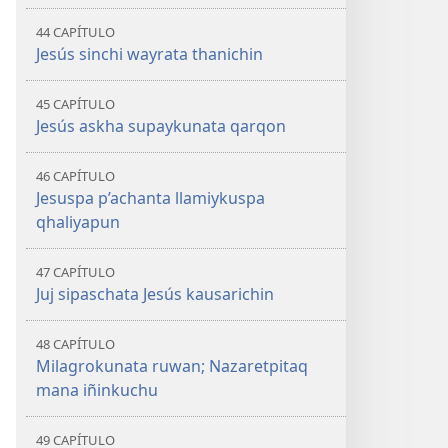
44 CAPÍTULO
Jesús sinchi wayrata thanichin
45 CAPÍTULO
Jesús askha supaykunata qarqon
46 CAPÍTULO
Jesuspa p’achanta llamiykuspa
qhaliyapun
47 CAPÍTULO
Juj sipaschata Jesús kausarichin
48 CAPÍTULO
Milagrokunata ruwan; Nazaretpitaq
mana iñinkuchu
49 CAPÍTULO