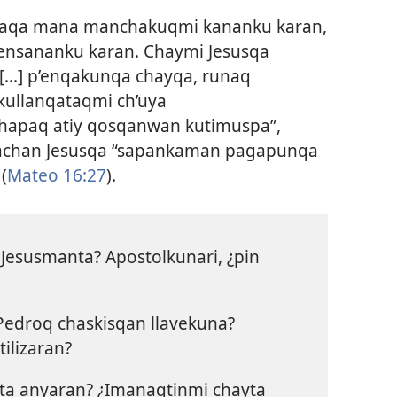
naqa mana manchakuqmi kananku karan,
ensananku karan. Chaymi Jesusqa
[...] p’enqakunqa chayqa, runaq
ullanqataqmi ch’uya
hapaq atiy qosqanwan kutimuspa”,
ypachan Jesusqa “sapankaman pagapunqa
(
Mateo 16:27
).
Jesusmanta? Apostolkunari, ¿pin
Pedroq chaskisqan llavekuna?
ilizaran?
ota anyaran? ¿Imanaqtinmi chayta