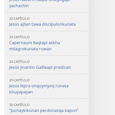
yachachin
22 CAPÍTULO
Jesús ajllan tawa discipulonkunata
23 CAPÍTULO
Capernaum llaqtapi askha
milagrokunata ruwan
24 CAPÍTULO
Jesús jinantin Galileapi predican
25 CAPÍTULO
Jesús lepra onqoyniyoq runata
khuyapayan
26 CAPÍTULO
“Juchaykikunan perdonasqa kapun”