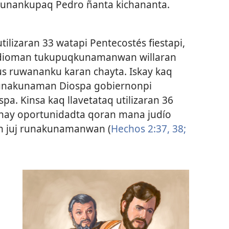
unankupaq Pedro ñanta kichananta.
ilizaran 33 watapi Pentecostés fiestapi,
judioman tukupuqkunamanwan willaran
s ruwananku karan chayta. Iskay kaq
 runakunaman Diospa gobiernonpi
a. Kinsa kaq llavetataq utilizaran 36
chay oportunidadta qoran mana judío
 juj runakunamanwan (
Hechos 2:37, 38;