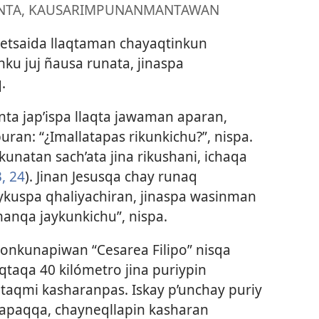
NTA, KAUSARIMPUNANMANTAWAN
etsaida llaqtaman chayaqtinkun
 juj ñausa runata, jinaspa
.
ta jap’ispa llaqta jawaman aparan,
an: “¿Imallatapas rikunkichu?”, nispa.
kunatan sach’ata jina rikushani, ichaqa
, 24
). Jinan Jesusqa chay runaq
uspa qhaliyachiran, jinaspa wasinman
anqa jaykunkichu”, nispa.
onkunapiwan “Cesarea Filipo” nisqa
qtaqa 40 kilómetro jina puriypin
itaqmi kasharanpas. Iskay p’unchay puriy
apaqqa, chayneqllapin kasharan