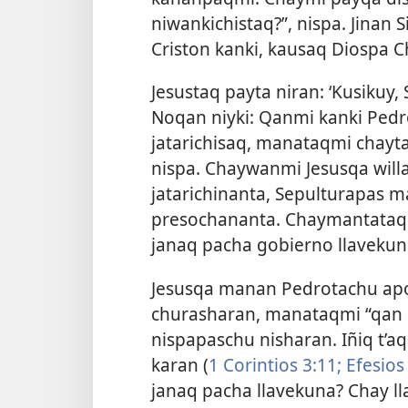
niwankichistaq?”, nispa. Jinan
Criston kanki, kausaq Diospa Ch
Jesustaq payta niran: ‘Kusikuy,
Noqan niyki: Qanmi kanki Pedro
jatarichisaq, manataqmi chayt
nispa. Chaywanmi Jesusqa willa
jatarichinanta, Sepulturapas 
presochananta. Chaymantataq 
janaq pacha gobierno llavekuna
Jesusqa manan Pedrotachu apo
churasharan, manataqmi “qan pa
nispapaschu nisharan. Iñiq t’a
karan (
1 Corintios 3:11;
Efesio
janaq pacha llavekuna? Chay 