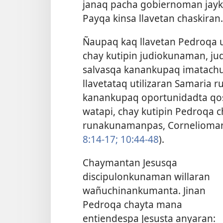
janaq pacha gobiernoman jayk
Payqa kinsa llavetan chaskiran.
Ñaupaq kaq llavetan Pedroqa ut
chay kutipin judiokunaman, 
salvasqa kanankupaq imatachu
llavetataq utilizaran Samaria
kanankupaq oportunidadta qosp
watapi, chay kutipin Pedroqa 
runakunamanpas, Cornelioman
8:14-17;
10:44-48
).
Chaymantan Jesusqa
discipulonkunaman willaran
wañuchinankumanta. Jinan
Pedroqa chayta mana
entiendespa Jesusta anyaran: