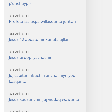
p’unchaypi?
33 CAPÍTULO
Profeta Isaiaspa willasqanta junt’an
34 CAPÍTULO
Jesús 12 apostolninkunata ajllan
35 CAPÍTULO
Jesús orqopi yachachin
36 CAPÍTULO
Juj capitán rikuchin ancha iñiyniyoq
kasqanta
37 CAPÍTULO
Jesús kausarichin juj viudaq wawanta