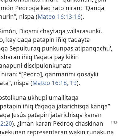
 Simón Pedroqa kaq rato niran: “Qanqa
urin”, nispa (
Mateo 16:13-16
).
 Simón, Diosmi chaytaqa willarasunki.
, kay qaqa patapin iñiq t’aqayta
aqa Sepulturaq punkunpas atipanqachu’,
sharan iñiq t’aqata pay kikin
manapuni discipulonkunata
niran: “[Pedro], qanmanmi qosayki
ta”, nispa (
Mateo 16:18, 19
).
stolkuna ukhupi umallitaqa
tapin iñiq t’aqaqa jatarichisqa kanqa”
qaqa Jesús patapin jatarichisqa kanan
s
2:20
). ¿Iman karan Pedroq chaskinan
llavekunan representaran wakin runakuna