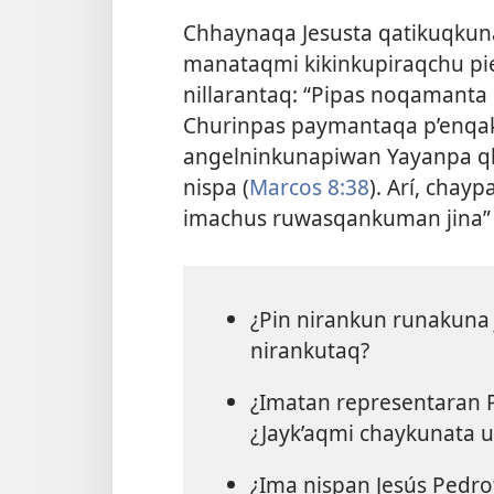
Chhaynaqa Jesusta qatikuqku
manataqmi kikinkupiraqchu pi
nillarantaq: “Pipas noqamanta 
Churinpas paymantaqa p’enqak
angelninkunapiwan Yayanpa q
nispa (
Marcos 8:38
). Arí, cha
imachus ruwasqankuman jina” 
¿Pin nirankun runakuna 
nirankutaq?
¿Imatan representaran 
¿Jayk’aqmi chaykunata ut
¿Ima nispan Jesús Pedr