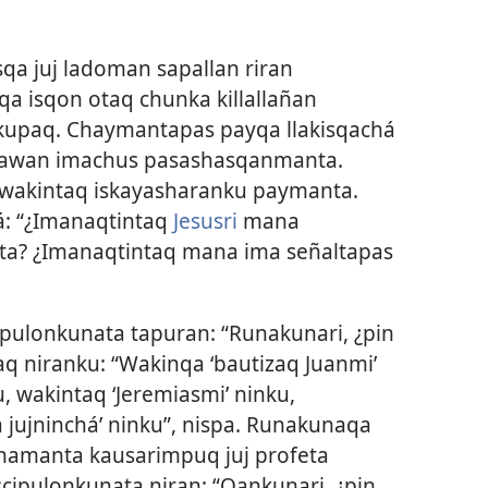
qa juj ladoman sapallan riran
 isqon otaq chunka killallañan
kupaq. Chaymantapas payqa llakisqachá
nawan imachus pasashasqanmanta.
wakintaq iskayasharanku paymanta.
: “¿Imanaqtintaq
Jesusri
mana
a? ¿Imanaqtintaq mana ima señaltapas
ipulonkunata tapuran: “Runakunari, ¿pin
q niranku: “Wakinqa ‘bautizaq Juanmi’
u, wakintaq ‘Jeremiasmi’ ninku,
jujninchá’ ninku”, nispa. Runakunaqa
amanta kausarimpuq juj profeta
ipulonkunata niran: “Qankunari, ¿pin