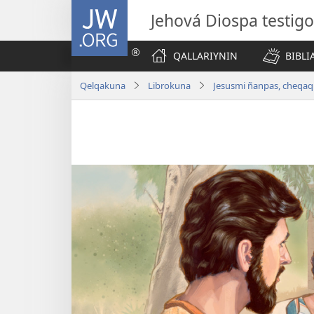
JW.ORG
Jehová Diospa testig
QALLARIYNIN
BIBL
Qelqakuna
Librokuna
Jesusmi ñanpas, cheqaq