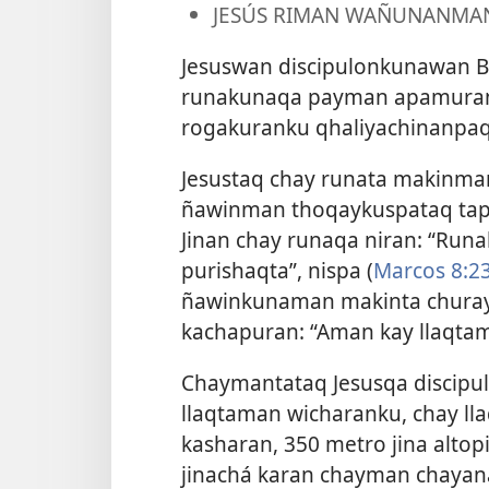
JESÚS RIMAN WAÑUNANMA
Jesuswan discipulonkunawan B
runakunaqa payman apamuranku
rogakuranku qhaliyachinanpaq
Jesustaq chay runata makinman
ñawinman thoqaykuspataq tapur
Jinan chay runaqa niran: “Runa
purishaqta”, nispa (
Marcos 8:23
ñawinkunaman makinta churayk
kachapuran: “Aman kay llaqtam
Chaymantataq Jesusqa discipul
llaqtaman wicharanku, chay lla
kasharan, 350 metro jina altop
jinachá karan chayman chayan