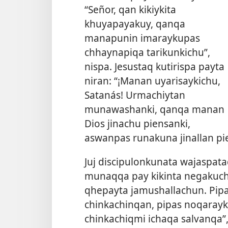
“Señor, qan kikiykita
khuyapayakuy, qanqa
manapunin imaraykupas
chhaynapiqa tarikunkichu”,
nispa. Jesustaq kutirispa payta
niran: “¡Manan uyarisaykichu,
Satanás! Urmachiytan
munawashanki, qanqa manan
Dios jinachu piensanki,
aswanpas runakuna jinallan pie
Juj discipulonkunata wajaspata
munaqqa pay kikinta negakuchu
qhepayta jamushallachun. Pip
chinkachinqan, pipas noqarayk
chinkachiqmi ichaqa salvanqa”,