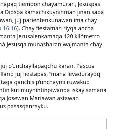
rinapaq tiempon chayamuran, Jesuspas
qa Diospa kamachikuyninman jinan sapa
wan, juj parientenkunawan ima chay
 16:16
). Chay fiestaman riyqa ancha
manta Jerusalenkamaqa 120 kilómetro
chá Jesusqa munasharan wajmanta chay
juj p’unchayllapaqchu karan. Pascua
llariq juj fiestapas, “mana levadurayoq
estataqa qanchis p’unchaymi ruwakuq
intin kutimuynintinpiwanqa iskay semana
haqa Josewan Mariawan astawan
us pasasqanrayku.