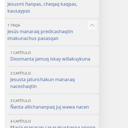
kausaypas
kaqpas,
Jesusmi ñanpas, cheqaq kaqpas,
kausaypas
kausaypas
1 T’AQA
Mostrar
Jesús manaraq predicashaqtin
más
imakunachus pasasqan
1 CAPÍTULO
Diosmanta jamuq iskay willakuykuna
2 CAPÍTULO
Jesusta jatunchakun manaraq
naceshaqtin
3 CAPÍTULO
Ñanta allichananpaq juj wawa nacen
4 CAPÍTULO
María manaraq casarakushaspa onqoq