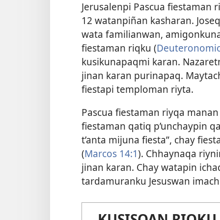
Jerusalenpi Pascua fiestaman 
12 watanpiñan kasharan. Jose
wata familianwan, amigonkuna
fiestaman riqku (
Deuteronomio
kusikunapaqmi karan. Nazaret
jinan karan purinapaq. Mayta
fiestapi temploman riyta.
Pascua fiestaman riyqa manan 
fiestaman qatiq p’unchaypin qa
t’anta mijuna fiesta”, chay fi
(
Marcos 14:1
). Chhaynaqa riyn
jinan karan. Chay watapin ic
tardamuranku Jesuswan imach
KUSISQAN RIQKU