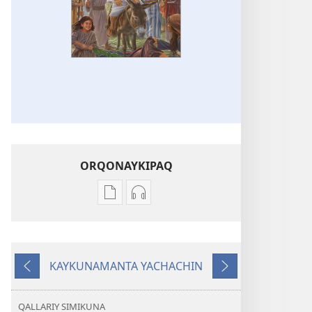
ORQONAYKIPAQ
Kaypi
Kaypin
qelqakunatan
grabasqa
copiawaq
qelqakunata
Jesusmi
horqowaq
KAYKUNAMANTA YACHACHIN
ñanpas,
Jesusmi
Kutiy
Qatimuq
cheqaq
ñanpas,
kaqpas,
cheqaq
QALLARIY SIMIKUNA