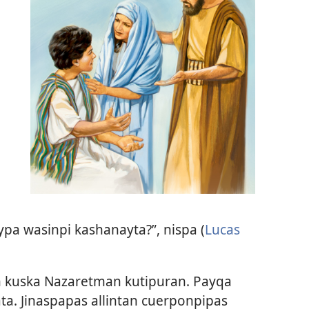
pa wasinpi kashanayta?”, nispa (
Lucas
 kuska Nazaretman kutipuran. Payqa
a. Jinaspapas allintan cuerponpipas