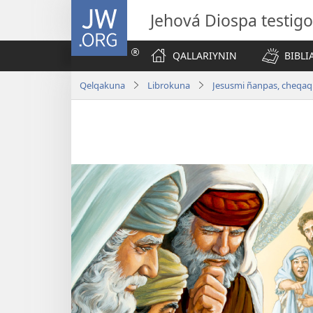
JW.ORG
Jehová Diospa testig
QALLARIYNIN
BIBL
Qelqakuna
Librokuna
Jesusmi ñanpas, cheqaq