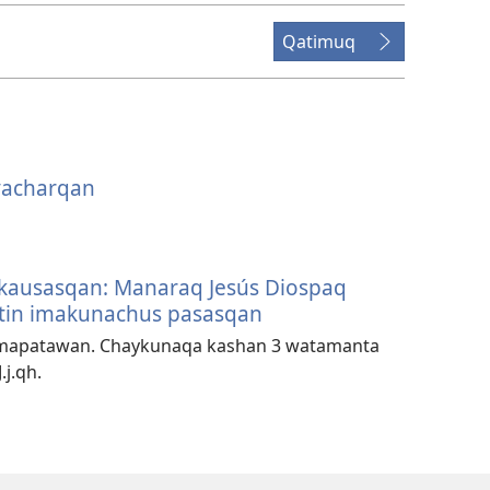
Qatimuq
yacharqan
 kausasqan: Manaraq Jesús Diospaq
aqtin imakunachus pasasqan
mapatawan. Chaykunaqa kashan 3 watamanta
.j.qh.