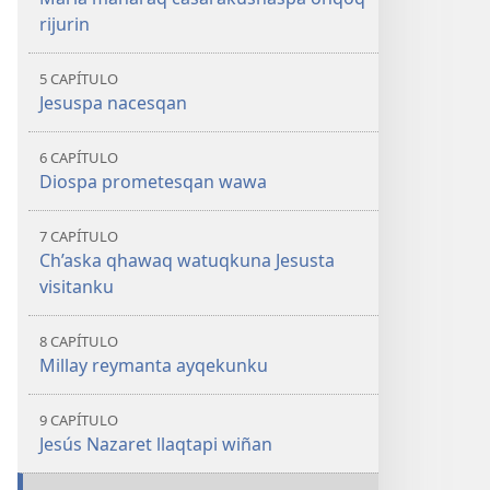
rijurin
5 CAPÍTULO
Jesuspa nacesqan
6 CAPÍTULO
Diospa prometesqan wawa
7 CAPÍTULO
Ch’aska qhawaq watuqkuna Jesusta
visitanku
8 CAPÍTULO
Millay reymanta ayqekunku
9 CAPÍTULO
Jesús Nazaret llaqtapi wiñan