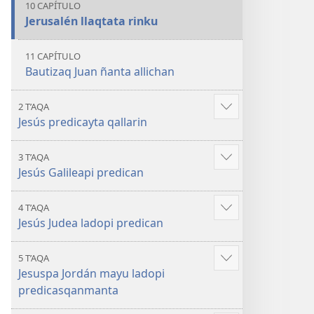
10 CAPÍTULO
Jerusalén llaqtata rinku
11 CAPÍTULO
Bautizaq Juan ñanta allichan
2 T’AQA
Mostrar
Jesús predicayta qallarin
más
3 T’AQA
Mostrar
Jesús Galileapi predican
más
4 T’AQA
Mostrar
Jesús Judea ladopi predican
más
5 T’AQA
Mostrar
Jesuspa Jordán mayu ladopi
más
predicasqanmanta