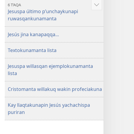
6 T’AQA
Mostrar
Jesuspa último p’unchaykunapi
más
ruwasqankunamanta
Jesús jina kanapaqqa...
Textokunamanta lista
Jesuspa willasqan ejemplokunamanta
lista
Cristomanta willakuq wakin profeciakuna
Kay llaqtakunapin Jesús yachachispa
puriran