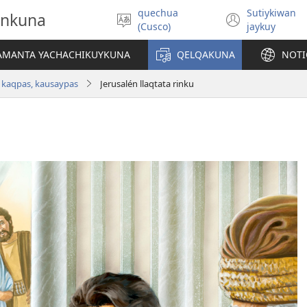
quechua
Sutiykiwan
onkuna
Simita
(abre
(Cusco)
jaykuy
akllay
una
nueva
IAMANTA YACHACHIKUYKUNA
QELQAKUNA
NOTI
ventan
 kaqpas, kausaypas
Jerusalén llaqtata rinku