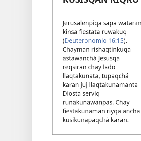
Jerusalenpiqa sapa watanm
kinsa fiestata ruwakuq
(
Deuteronomio 16:15
).
Chayman rishaqtinkuqa
astawanchá Jesusqa
reqsiran chay lado
llaqtakunata, tupaqchá
karan juj llaqtakunamanta
Diosta serviq
runakunawanpas. Chay
fiestakunaman riyqa ancha
kusikunapaqchá karan.