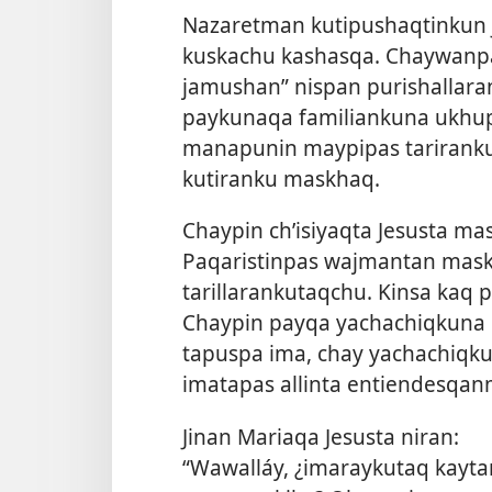
Nazaretman kutipushaqtinkun
kuskachu kashasqa. Chaywanp
jamushan” nispan purishallaran
paykunaqa familiankuna ukhupi
manapunin maypipas tariranku
kutiranku maskhaq.
Chaypin ch’isiyaqta Jesusta m
Paqaristinpas wajmantan mask
tarillarankutaqchu. Kinsa kaq 
Chaypin payqa yachachiqkuna 
tapuspa ima, chay yachachiqk
imatapas allinta entiendesqan
Jinan Mariaqa Jesusta niran:
“Wawalláy, ¿imaraykutaq kayta