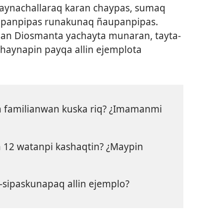
aynachallaraq karan chaypas, sumaq
upanpipas runakunaq ñaupanpipas.
an Diosmanta yachayta munaran, tayta-
aynapin payqa allin ejemplota
a familianwan kuska riq? ¿Imamanmi
 12 watanpi kashaqtin? ¿Maypin
-sipaskunapaq allin ejemplo?