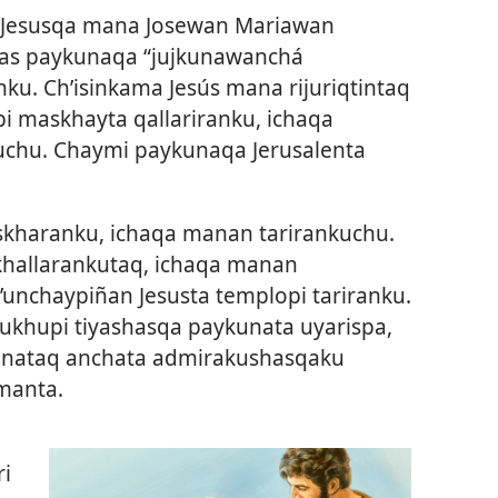
 Jesusqa mana Josewan Mariawan
as paykunaqa “jujkunawanchá
ku. Ch’isinkama Jesús mana rijuriqtintaq
 maskhayta qallariranku, ichaqa
chu. Chaymi paykunaqa Jerusalenta
askharanku, ichaqa manan tarirankuchu.
hallarankutaq, ichaqa manan
p’unchaypiñan Jesusta templopi tariranku.
ukhupi tiyashasqa paykunata uyarispa,
unataq anchata admirakushasqaku
manta.
ri