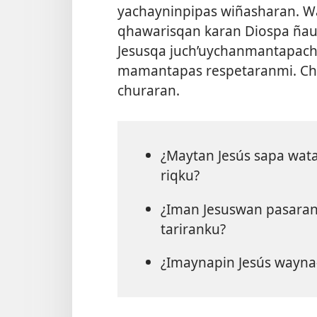
yachayninpipas wiñasharan. W
qhawarisqan karan Diospa ña
Jesusqa juch’uychanmantapach
mamantapas respetaranmi. Chh
churaran.
¿Maytan Jesús sapa wat
riqku?
¿Iman Jesuswan pasaran
tariranku?
¿Imaynapin Jesús wayna