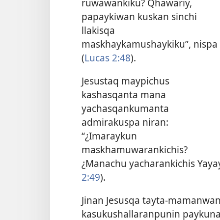
ruwawankiku? Qhawariy,
papaykiwan kuskan sinchi
llakisqa
maskhaykamushaykiku”, nispa
(
Lucas 2:48
).
Jesustaq maypichus
kashasqanta mana
yachasqankumanta
admirakuspa niran:
“¿Imaraykun
maskhamuwarankichis?
¿Manachu yacharankichis Yayay
2:49
).
Jinan Jesusqa tayta-mamanwan
kasukushallaranpunin paykunat