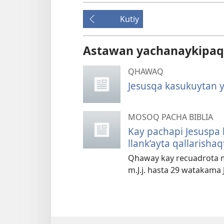
Kutiy
Astawan yachanaykipaq
QHAWAQ
Jesusqa kasukuytan 
MOSOQ PACHA BIBLIA
Kay pachapi Jesuspa
llank’ayta qallarish
Qhaway kay recuadrota 
m.J.j. hasta 29 watakama J