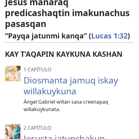
Jesús manaraq
predicashaqtin imakunachus
pasasqan
“Payqa jatunmi kanqa” (
Lucas 1:32
)
KAY T'AQAPIN KAYKUNA KASHAN
1 CAPÍTULO
Diosmanta jamuq iskay
willakuykuna
Ángel Gabriel willan sasa creenapaq
willakuykunata.
2 CAPÍTULO
Jesusta jatunchakun