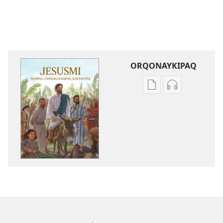
ORQONAYKIPAQ
Kaypi
Kaypin
qelqakunatan
grabasqa
copiawaq
qelqakunata
Jesusmi
horqowaq
ñanpas,
Jesusmi
cheqaq
ñanpas,
kaqpas,
cheqaq
kausaypas
kaqpas,
kausaypas