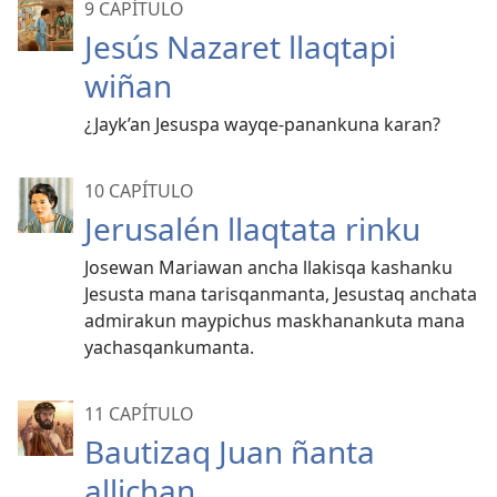
9 CAPÍTULO
Jesús Nazaret llaqtapi
wiñan
¿Jayk’an Jesuspa wayqe-panankuna karan?
10 CAPÍTULO
Jerusalén llaqtata rinku
Josewan Mariawan ancha llakisqa kashanku
Jesusta mana tarisqanmanta, Jesustaq anchata
admirakun maypichus maskhanankuta mana
yachasqankumanta.
11 CAPÍTULO
Bautizaq Juan ñanta
allichan