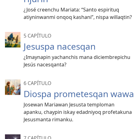
¿José creenchu Mariata: “Santo espirituq
atiyninwanmi onqoq kashani”, nispa willaqtin?
5 CAPÍTULO
Jesuspa nacesqan
¿Imaynapin yachanchis mana diciembrepichu
Jesús nacesqanta?
6 CAPÍTULO
Diospa prometesqan wawa
Josewan Mariawan Jesusta temploman
apanku, chaypin iskay edadniyoq profetakuna
Jesusmanta rimanku.
7 CAPÍTULO