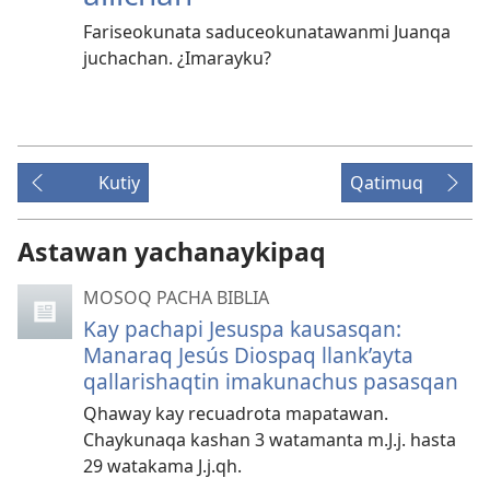
Fariseokunata saduceokunatawanmi Juanqa
juchachan. ¿Imarayku?
Kutiy
Qatimuq
Astawan yachanaykipaq
MOSOQ PACHA BIBLIA
Kay pachapi Jesuspa kausasqan:
Manaraq Jesús Diospaq llank’ayta
qallarishaqtin imakunachus pasasqan
Qhaway kay recuadrota mapatawan.
Chaykunaqa kashan 3 watamanta m.J.j. hasta
29 watakama J.j.qh.