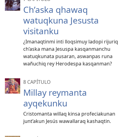
Ch’aska qhawaq
watuqkuna Jesusta
visitanku
¿Imanaqtinmi inti lloqsimuy ladopi rijuriq
ch’aska mana Jesuspa kasqanmanchu
watuqkunata pusaran, aswanpas runa
wañuchiq rey Herodespa kasqanman?
8 CAPÍTULO
Millay reymanta
ayqekunku
Cristomanta willaq kinsa profeciakunan
junt’akun Jesús wawallaraq kashaqtin.