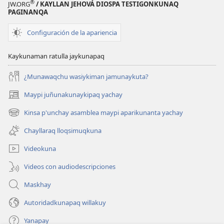
®
JW.ORG
/ KAYLLAN JEHOVÁ DIOSPA TESTIGONKUNAQ
PAGINANQA
Configuración de la apariencia
Kaykunaman ratulla jaykunapaq
¿Munawaqchu wasiykiman jamunaykuta?
Maypi juñunakunaykipaq yachay
(abre
una
Kinsa p'unchay asamblea maypi aparikunanta yachay
(abre
nueva
una
ventana)
Chayllaraq lloqsimuqkuna
nueva
ventana)
Videokuna
Videos con audiodescripciones
Maskhay
Autoridadkunapaq willakuy
Yanapay