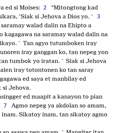
2
 ed si Moises:
“Mitongtong kad
3
+
sikara, ‘Siak si Jehova a Dios yo.
saramay walad dalin na Ehipto a
so kagagawa na saramay walad dalin na
+
ikayo.
Tan agyo tutumboken iray
unoren iray ganggan ko, tan nepeg yon
+
tan tumbok yo iratan.
Siak si Jehova
len iray totontonen ko tan saray
gagawa ed saya et manbilay ed
 si Jehova.
singger ed maapit a kanayon to pian
7
.
Agmo nepeg ya akdolan so amam,
 inam. Sikatoy inam, tan sikatoy agmo
+
n so asawa nen amam.
Mangiter itan