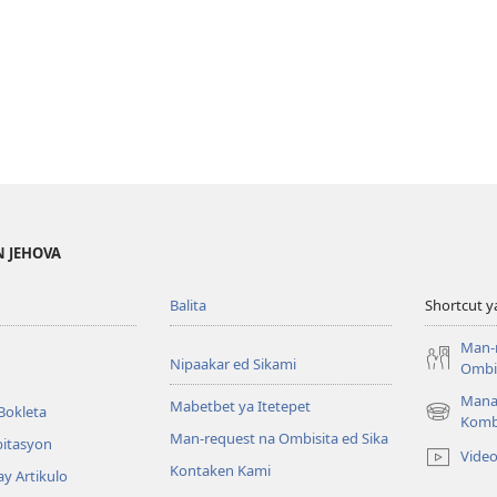
N JEHOVA
Balita
Shortcut y
Man-
Nipaakar ed Sikami
Ombis
Mana
Mabetbet ya Itetepet
Bokleta
(opens
Komb
Man-request na Ombisita ed Sika
new
bitasyon
Vide
window)
Kontaken Kami
ay Artikulo