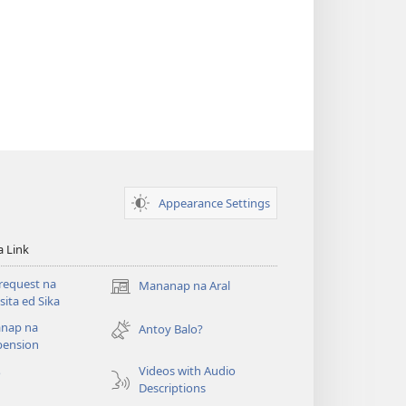
Appearance Settings
a Link
request na
Mananap na Aral
(opens
ita ed Sika
new
nap na
window)
Antoy Balo?
ension
Videos with Audio
o
Descriptions