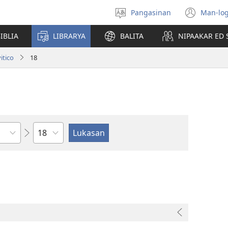
Pangasinan
Man-log
Manpili
(ope
na
new
IBLIA
LIBRARYA
BALITA
NIPAAKAR ED 
Lenguahe
wind
itico
18
Kapitulo