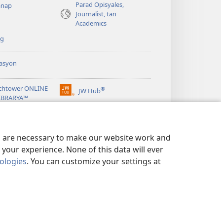
Parad Opisyales,
nap
Journalist, tan
Academics
ng
asyon
chtower ONLINE
®
JW Hub
(opens
LIBRARYA™
new
window)
ibrary
App
es are necessary to make our website work and
your experience. None of this data will ever
nologies
. You can customize your settings at
EN ED PRIVACY
|
PRIVACY SETTINGS