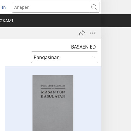
 In
ns
Anapen
SIKAMI
ow)
BASAEN ED