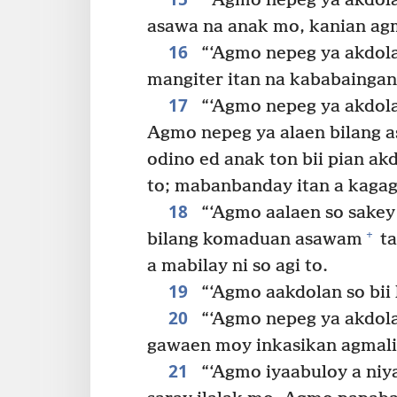
“‘Agmo nepeg ya akdol
asawa na anak mo, kanian ag
16
“‘Agmo nepeg ya akdola
mangiter itan na kababaingan 
17
“‘Agmo nepeg ya akdolan
Agmo nepeg ya alaen bilang as
odino ed anak ton bii pian a
to; mabanbanday itan a kaga
18
“‘Agmo aalaen so sakey 
+
bilang komaduan asawam
ta
a mabilay ni so agi to.
19
“‘Agmo aakdolan so bii 
20
“‘Agmo nepeg ya akdola
gawaen moy inkasikan agmali
21
“‘Agmo iyaabuloy a niy