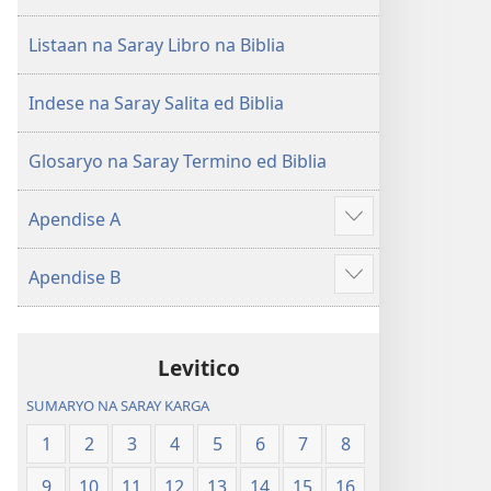
Listaan na Saray Libro na Biblia
Indese na Saray Salita ed Biblia
Glosaryo na Saray Termino ed Biblia
Apendise A
Aruman
so
Apendise B
ipanengneng
Aruman
so
ipanengneng
Levitico
SUMARYO NA SARAY KARGA
1
2
3
4
5
6
7
8
9
10
11
12
13
14
15
16