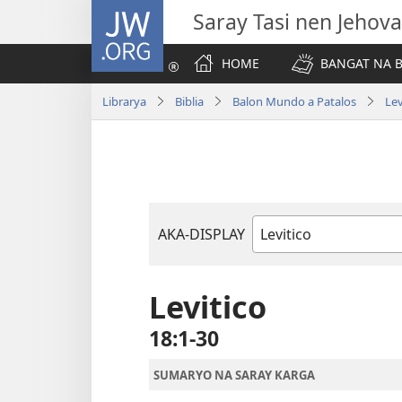
JW.ORG
Saray Tasi nen Jehova
HOME
BANGAT NA B
Librarya
Biblia
Balon Mundo a Patalos
Lev
AKA-DISPLAY
Libro
na
Biblia
Levitico
18:1-30
SUMARYO NA SARAY KARGA