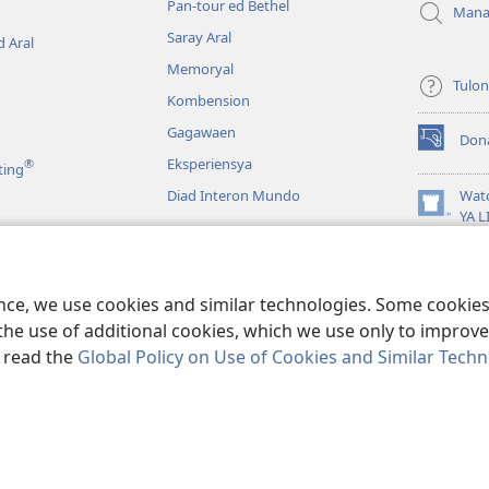
Pan-tour ed Bethel
Mana
Saray Aral
 Aral
Memoryal
Tulo
Kombension
Gagawaen
Don
(opens
Eksperiensya
®
ting
new
window)
Diad Interon Mundo
Wat
(opens
YA 
new
JW L
window)
a
Panagbasa na Biblia
ence, we use cookies and similar technologies. Some cooki
the use of additional cookies, which we use only to improve 
, read the
Global Policy on Use of Cookies and Similar Tech
 Tract Society of Pennsylvania.
KONDISYON ED PANGUSAR
|
TOTONTON