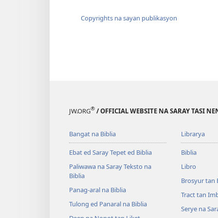
Copyrights na sayan publikasyon
®
JW.ORG
/ OFFICIAL WEBSITE NA SARAY TASI NE
Bangat na Biblia
Librarya
Ebat ed Saray Tepet ed Biblia
Biblia
Paliwawa na Saray Teksto na
Libro
Biblia
Brosyur tan 
Panag-aral na Biblia
Tract tan Im
Tulong ed Panaral na Biblia
Serye na Sar
Deen na Nonot tan Liket