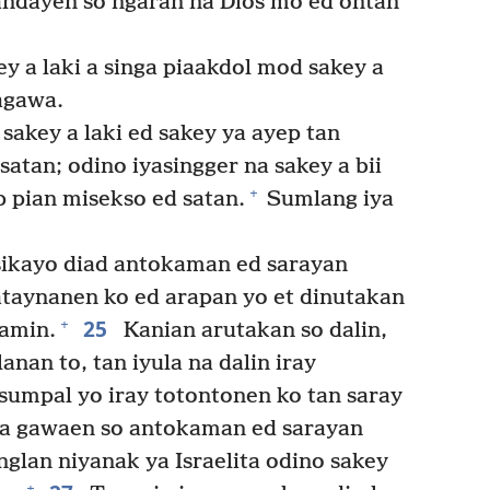
andayen so ngaran na Dios mo ed ontan
y a laki a singa piaakdol mod sakey a
agawa.
sakey a laki ed sakey ya ayep tan
atan; odino iyasingger na sakey a bii
+
p pian misekso ed satan.
Sumlang iya
ikayo diad antokaman ed sarayan
pataynanen ko ed arapan yo et dinutakan
25
+
 amin.
Kanian arutakan so dalin,
anan to, tan iyula na dalin iray
sumpal yo iray totontonen ko tan saray
 a gawaen so antokaman ed sarayan
glan niyanak ya Israelita odino sakey
+