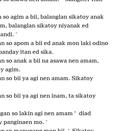
so agim a bii, balanglan sikatoy anak
m, balanglan sikatoy niyanak ed
+
andi.
n so apom a bii ed anak mon laki odino
anday itan ed sika.
n so anak a bii na asawa nen amam,
oy agim.
n so bii ya agi nen amam. Sikatoy
 so bii ya agi nen inam, ta sikatoy
*
gan so lakin agi nen amam
diad
+
y panginaen mo.
+