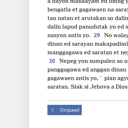
a dayon manaayam ed limog y
bengatla et gagawaen na sara
tan natan et arutakan so dalin
dalin lapud panudutak yo ed s
29
nasyon antis yo.
No walay
dinan ed sarayan makapadiml
manggagawa ed saratan et ne
30
Nepeg yon sumpalen so ob
panggagawa ed anggan dinan 
+
gagawaen antis yo,
pian agy
saratan. Siak si Jehova a Dios 
Ompawil