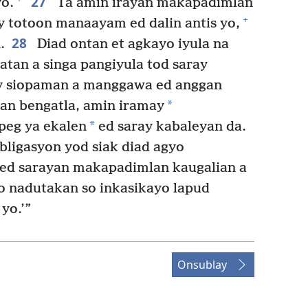
27
o.
Ta amin irayan makapadimlan
+
y totoon manaayam ed dalin antis yo,
28
.
Diad ontan et agkayo iyula na
atan a singa pangiyula tod saray
 siopaman a manggawa ed anggan
*
an bengatla, amin iramay
*
peg ya ekalen
ed saray kabaleyan da.
ligasyon yod siak diad agyo
ed sarayan makapadimlan kaugalian a
o nadutakan so inkasikayo lapud
yo.’”
Onsublay