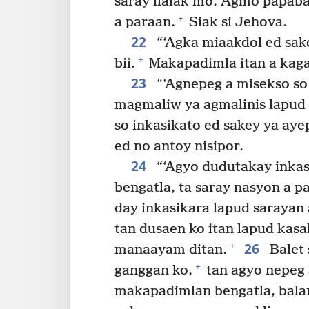
saray ilalak mo. Agmo papab
+
a paraan.
Siak si Jehova.
22
“‘Agka miaakdol ed sake
+
bii.
Makapadimla itan a kag
23
“‘Agnepeg a misekso so 
magmaliw ya agmalinis lapud s
so inkasikato ed sakey ya aye
ed no antoy nisipor.
24
“‘Agyo dudutakay inkas
bengatla, ta saray nasyon a 
day inkasikara lapud sarayan
tan dusaen ko itan lapud kasal
26
+
manaayam ditan.
Balet 
+
ganggan ko,
tan agyo nepeg
makapadimlan bengatla, balan