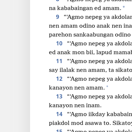
*
na kababaingan ed amam.
9
“‘Agmo nepeg ya akdolan 
nen amam odino anak nen ina
parehon sankaabungan odino 
10
“‘Agmo nepeg ya akdola
ed anak mon bii, lapud mamab
11
“‘Agmo nepeg ya akdola
say ilalak nen amam, ta sikat
12
“‘Agmo nepeg ya akdola
+
kanayon nen amam.
13
“‘Agmo nepeg ya akdolan
kanayon nen inam.
14
“‘Agmo iikday kababain
piakdol mod asawa to. Sikato
15