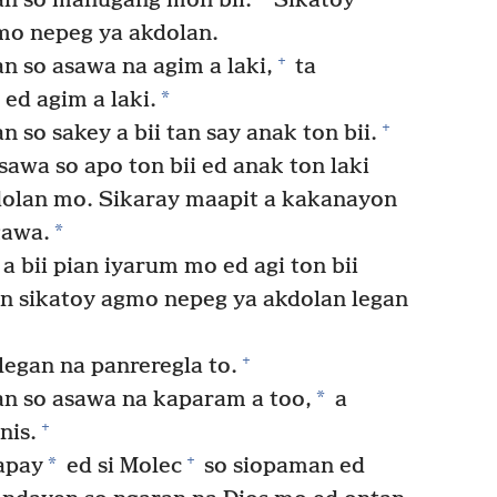
an so manugang mon bii.
Sikatoy
mo nepeg ya akdolan.
+
n so asawa na agim a laki,
ta
*
ed agim a laki.
+
 so sakey a bii tan say anak ton bii.
awa so apo ton bii ed anak ton laki
kdolan mo. Sikaray maapit a kakanayon
*
gawa.
a bii pian iyarum mo ed agi ton bii
n sikatoy agmo nepeg ya akdolan legan
+
legan na panreregla to.
*
n so asawa na kaparam a too,
a
+
nis.
+
*
apay
ed si Molec
so siopaman ed