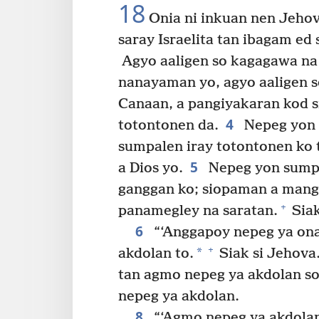
18
Onia ni inkuan nen Jehova
saray Israelita tan ibagam ed 
Agyo aaligen so kagagawa na 
nanayaman yo, agyo aaligen 
Canaan, a pangiyakaran kod s
4
totontonen da.
Nepeg yon 
sumpalen iray totontonen ko 
5
a Dios yo.
Nepeg yon sumpa
ganggan ko; siopaman a mang
+
panamegley na saratan.
Siak
6
“‘Anggapoy nepeg ya ona
+
*
akdolan to.
Siak si Jehova
tan agmo nepeg ya akdolan so
nepeg ya akdolan.
8
“‘Agmo nepeg ya akdola