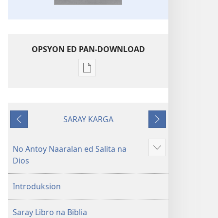
OPSYON ED PAN-DOWNLOAD
Opsyon
ed
pan-
download
SARAY KARGA
na
Ompawil
Onsublay
publikasyon
Balon
No Antoy Naaralan ed Salita na
Aruman
Mundo
Dios
so
a
ipanengneng
Patalos
Introduksion
na
Masanton
Saray Libro na Biblia
Kasulatan