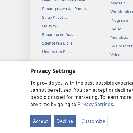
Magasin
Panangasawa tan Pamilya
Workbook ed
Saray Kabataan
Programa
Ugugaw
Indise
Pananisia ed Dios
Instruksion
Science tan Biblia
JW Broadcas
History tan Biblia
Video
Musika
Privacy Settings
Audio Dram
Dramatikon 
To provide you with the best possible experi
cannot be refused. You can accept or decline 
be sold or used for marketing. To learn more
any time by going to
Privacy Settings
.
Copyright
© 2026 Watch Tower Bible and
Accept
Decline
Customize