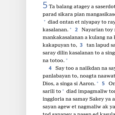
5
Ta balang atagey a saserdote
parad sikara pian mangasikas
+
diad ontan et niyapay to ra
2
+
kasalanan.
Nayarian toy
mankakasalanan a kulang na k
3
kakapuyan to,
tan lapud s
saray dilin kasalanan to a si
+
na totoo.
4
Say too a naiikdan na sa
panlabayan to, noagta naawat 
5
+
Dios, a singa si Aaron.
Ont
+
sarili to
diad impagmaliw ton
inggloria na samay Sakey ya a
sayan agew et nagmaliw ak y
tod sananey a pasen ed kasula