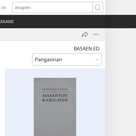
 In
ns
Anapen
SIKAMI
ow)
BASAEN ED