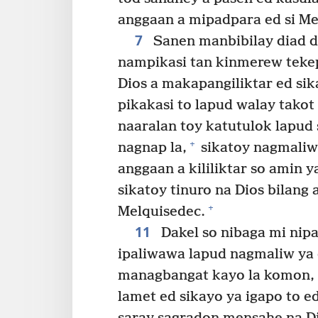
anggaan a mipadpara ed si Me
7
Sanen manbibilay diad da
nampikasi tan kinmerew tekep 
Dios a makapangiliktar ed sik
pikakasi to lapud walay takot 
naaralan toy katutulok lapud
+
nagnap la,
sikatoy nagmaliw
anggaan a kililiktar so amin y
sikatoy tinuro na Dios bilang 
+
Melquisedec.
11
Dakel so nibaga mi nipa
ipaliwawa lapud nagmaliw ya 
managbangat kayo la komon, 
lamet ed sikayo ya igapo to 