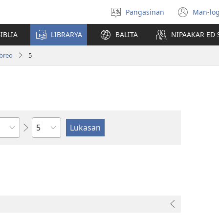
Pangasinan
Man-log
Manpili
(ope
na
new
IBLIA
LIBRARYA
BALITA
NIPAAKAR ED 
Lenguahe
wind
breo
5
Kapitulo