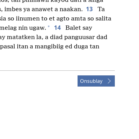
os, tan pinmawil kayod dati a singa
13
, imbes ya anawet a naakan.
Ta
ia so iinumen to et agto amta so salita
14
+
 melag nin ugaw.
Balet say
ay matatken la, a diad panguusar dad
asal itan a mangibiig ed duga tan
Onsublay