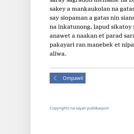
saray sagradon mensahe na Di
sakey a mankaukolan na gatas
say siopaman a gatas nin sians
na inkatunong, lapud sikatoy
anawet a naakan et parad sar
pakayari ran manebek et nipap
aliwa.
Ompawil
Copyrights na sayan publikasyon