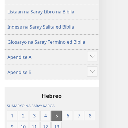
Listaan na Saray Libro na Biblia
Indese na Saray Salita ed Biblia
Glosaryo na Saray Termino ed Biblia
Apendise A
Aruman
so
Apendise B
ipanengneng
Aruman
so
ipanengneng
Hebreo
SUMARYO NA SARAY KARGA
1
2
3
4
5
6
7
8
9
10
11
12
13