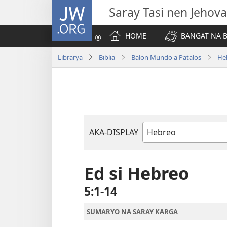
JW.ORG
Saray Tasi nen Jehova
HOME
BANGAT NA B
Librarya
Biblia
Balon Mundo a Patalos
He
AKA-DISPLAY
Libro
na
Biblia
Ed si Hebreo
5:1-14
SUMARYO NA SARAY KARGA