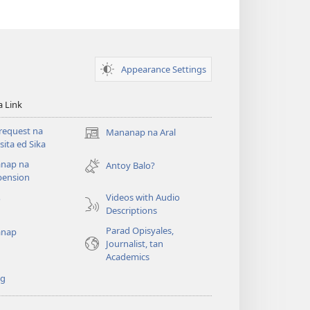
Appearance Settings
a Link
request na
Mananap na Aral
(opens
ita ed Sika
new
nap na
window)
Antoy Balo?
ension
Videos with Audio
o
Descriptions
Parad Opisyales,
nap
Journalist, tan
Academics
ng