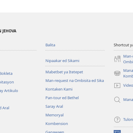
N JEHOVA
Balita
Shortcut y
Man-
Nipaakar ed Sikami
Ombis
Mana
Mabetbet ya Itetepet
Bokleta
(opens
Komb
Man-request na Ombisita ed Sika
new
bitasyon
Vide
window)
Kontaken Kami
ay Artikulo
Pan-tour ed Bethel
Mana
Saray Aral
 Aral
Memoryal
Tulo
Kombension
Gagawaen