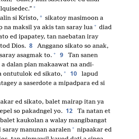
+
lquisedec.”
*
lin si Kristo,
sikatoy masimoon a
+
na maksil ya akis tan saray lua
diad
ato ed ipapatey, tan naebatan iray
8
tod Dios.
Anggano sikato so anak,
9
+
 saray asagmak to.
Tan sanen
 a dalan pian makaawat na andi-
10
+
a ontutulok ed sikato,
lapud
atagey a saserdote a mipadpara ed si
akar ed sikato, balet mairap itan ya
12
epel so pakadngel yo.
Ta natan et
balet kaukolan a walay mangibangat
+
ed saray manunan aaralen
nipaakar ed