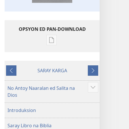
OPSYON ED PAN-DOWNLOAD
Opsyon
ed
pan-
download
SARAY KARGA
na
Ompawil
Onsublay
publikasyon
Balon
No Antoy Naaralan ed Salita na
Aruman
Mundo
Dios
so
a
ipanengneng
Patalos
Introduksion
na
Masanton
Saray Libro na Biblia
Kasulatan