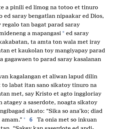
 a pinili ed limog na totoo et tinuro
o ed saray bengatlan nipaakar ed Dios,
y regalo tan bagat parad saray
*
 mideneng a mapangasi
ed saray
akabatan, ta amta ton wala met iray
atan et kaukolan toy mangiyapay parad
nga gagawaen to parad saray kasalanan
yan kagalangan et aliwan lapud dilin
to labat itan sano sikatoy tinuro na
an met, say Kristo et agto inggloriay
 atagey a saserdote, noagta sikatoy
ngibagad sikato: “Sika so ana’ko; diad
6
+
a amam.”
Ta onia met so inkuan
tan, “Sakey kan saserdote ed andi-