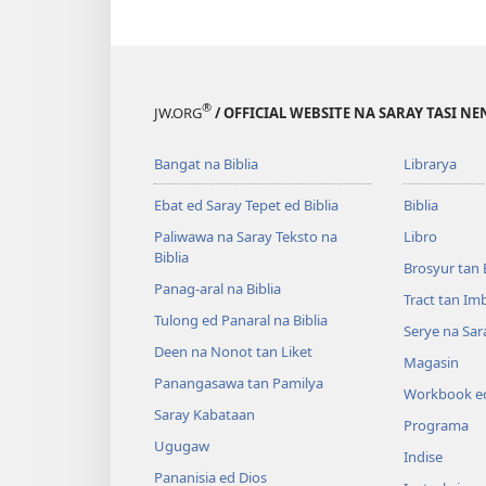
®
JW.ORG
/ OFFICIAL WEBSITE NA SARAY TASI NE
Bangat na Biblia
Librarya
Ebat ed Saray Tepet ed Biblia
Biblia
Paliwawa na Saray Teksto na
Libro
Biblia
Brosyur tan 
Panag-aral na Biblia
Tract tan Im
Tulong ed Panaral na Biblia
Serye na Sar
Deen na Nonot tan Liket
Magasin
Panangasawa tan Pamilya
Workbook ed
Saray Kabataan
Programa
Ugugaw
Indise
Pananisia ed Dios