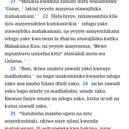
21
“Mlisikia kwamba zamani watu waliambiwa:
+
‘Usiue,
lakini yeyote anayeua atawajibika
+
22
mahakamani.’
Hata hivyo, ninawaambia kila
+
mtu anayeendelea kumkasirikia
ndugu yake
atawajibika mahakamani; na yeyote anayemtukana
ndugu yake kwa neno la dharau atawajibika katika
Mahakama Kuu; na yeyote anayesema, ‘Wewe
mpumbavu usiyefaa kitu!’ atastahili moto wa
+
*
Gehena.
23
“Basi, ikiwa unaleta zawadi yako kwenye
+
madhabahu
na hapo unakumbuka kwamba ndugu
24
yako ana jambo fulani dhidi yako,
iache zawadi
yako hapo mbele ya madhabahu, uende zako.
Kwanza fanya amani na ndugu yako, kisha urudi na
+
kutoa zawadi yako.
25
“Suluhisha mambo upesi na mtu
anayekushtaki, ukiwa naye njiani kwenda
mahakamani, ili asikupeleke kwa hakimu, naye