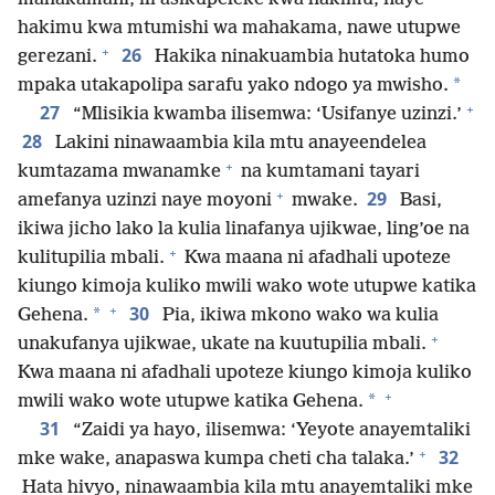
hakimu kwa mtumishi wa mahakama, nawe utupwe
+
26
gerezani.
Hakika ninakuambia hutatoka humo
*
mpaka utakapolipa sarafu yako ndogo ya mwisho.
+
27
“Mlisikia kwamba ilisemwa: ‘Usifanye uzinzi.’
28
Lakini ninawaambia kila mtu anayeendelea
+
kumtazama mwanamke
na kumtamani tayari
+
29
amefanya uzinzi naye moyoni
mwake.
Basi,
ikiwa jicho lako la kulia linafanya ujikwae, ling’oe na
+
kulitupilia mbali.
Kwa maana ni afadhali upoteze
kiungo kimoja kuliko mwili wako wote utupwe katika
+
30
*
Gehena.
Pia, ikiwa mkono wako wa kulia
+
unakufanya ujikwae, ukate na kuutupilia mbali.
Kwa maana ni afadhali upoteze kiungo kimoja kuliko
+
*
mwili wako wote utupwe katika Gehena.
31
“Zaidi ya hayo, ilisemwa: ‘Yeyote anayemtaliki
+
32
mke wake, anapaswa kumpa cheti cha talaka.’
Hata hivyo, ninawaambia kila mtu anayemtaliki mke