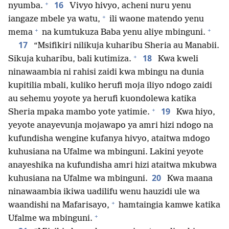
+
16
nyumba.
Vivyo hivyo, acheni nuru yenu
+
iangaze mbele ya watu,
ili waone matendo yenu
+
+
mema
na kumtukuza Baba yenu aliye mbinguni.
17
“Msifikiri nilikuja kuharibu Sheria au Manabii.
+
18
Sikuja kuharibu, bali kutimiza.
Kwa kweli
ninawaambia ni rahisi zaidi kwa mbingu na dunia
kupitilia mbali, kuliko herufi moja iliyo ndogo zaidi
au sehemu yoyote ya herufi kuondolewa katika
+
19
Sheria mpaka mambo yote yatimie.
Kwa hiyo,
yeyote anayevunja mojawapo ya amri hizi ndogo na
kufundisha wengine kufanya hivyo, ataitwa mdogo
kuhusiana na Ufalme wa mbinguni. Lakini yeyote
anayeshika na kufundisha amri hizi ataitwa mkubwa
20
kuhusiana na Ufalme wa mbinguni.
Kwa maana
ninawaambia ikiwa uadilifu wenu hauzidi ule wa
+
waandishi na Mafarisayo,
hamtaingia kamwe katika
+
Ufalme wa mbinguni.