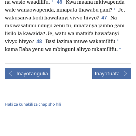
+
46
na wasio waadilifu.
Kwa maana mkiwapenda
+
wale wanaowapenda, mnapata thawabu gani?
Je,
47
wakusanya kodi hawafanyi vivyo hivyo?
Na
mkiwasalimu ndugu zenu tu, mnafanya jambo gani
lisilo la kawaida? Je, watu wa mataifa hawafanyi
48
*
vivyo hivyo?
Basi lazima muwe wakamilifu
+
kama Baba yenu wa mbinguni alivyo mkamilifu.
Inayotangulia
Inayofuata
Haki za kunakili za chapisho hili