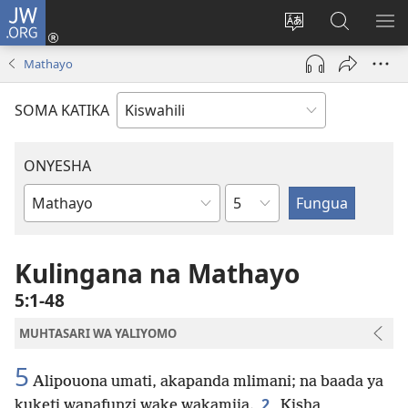
JW.ORG
Ingia
(opens
Badili
Tafuta
ON
new
lugha
Katika
ME
Mathayo
window)
ya
JW.ORG
tovuti
SOMA KATIKA
ONYESHA
Sura
Kitabu
cha
Biblia
Kulingana na Mathayo
5:1-48
MUHTASARI WA YALIYOMO
5
Alipouona umati, akapanda mlimani; na baada ya
2
kuketi wanafunzi wake wakamjia.
Kisha