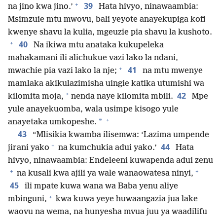
+
39
na jino kwa jino.’
Hata hivyo, ninawaambia:
Msimzuie mtu mwovu, bali yeyote anayekupiga kofi
kwenye shavu la kulia, mgeuzie pia shavu la kushoto.
+
40
Na ikiwa mtu anataka kukupeleka
mahakamani ili alichukue vazi lako la ndani,
+
41
mwachie pia vazi lako la nje;
na mtu mwenye
mamlaka akikulazimisha uingie katika utumishi wa
42
*
kilomita moja,
nenda naye kilomita mbili.
Mpe
yule anayekuomba, wala usimpe kisogo yule
+
*
anayetaka umkopeshe.
43
“Mlisikia kwamba ilisemwa: ‘Lazima umpende
+
44
jirani yako
na kumchukia adui yako.’
Hata
hivyo, ninawaambia: Endeleeni kuwapenda adui zenu
+
+
na kusali kwa ajili ya wale wanaowatesa ninyi,
45
ili mpate kuwa wana wa Baba yenu aliye
+
mbinguni,
kwa kuwa yeye huwaangazia jua lake
waovu na wema, na hunyesha mvua juu ya waadilifu