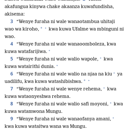
akafungua kinywa chake akaanza kuwafundisha,
akisema:
3
“Wenye furaha ni wale wanaotambua uhitaji
+
*
wao wa kiroho,
kwa kuwa Ufalme wa mbinguni ni
wao.
4
“Wenye furaha ni wale wanaoomboleza, kwa
+
kuwa watafarijiwa.
+
5
“Wenye furaha ni wale walio wapole,
kwa
+
kuwa watairithi dunia.
+
6
“Wenye furaha ni wale walio na njaa na kiu
ya
+
*
uadilifu, kwa kuwa watashibishwa.
+
7
“Wenye furaha ni wale wenye rehema,
kwa
kuwa wataonyeshwa rehema.
+
8
“Wenye furaha ni wale walio safi moyoni,
kwa
kuwa watamwona Mungu.
+
9
“Wenye furaha ni wale wanaofanya amani,
kwa kuwa wataitwa wana wa Mungu.