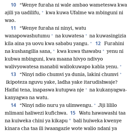
10
“Wenye furaha ni wale ambao wameteswa kwa
+
ajili ya uadilifu,
kwa kuwa Ufalme wa mbinguni ni
wao.
11
“Wenye furaha ni ninyi, watu
+
+
wanapowashutumu
na kuwatesa
na kuwasingizia
+
12
kila aina ya uovu kwa sababu yangu.
Furahini
+
+
na kushangilia sana,
kwa kuwa thawabu
yenu ni
kubwa mbinguni, kwa maana hivyo ndivyo
+
walivyowatesa manabii waliokuwapo kabla yenu.
+
13
“Ninyi ndio chumvi ya dunia, lakini chumvi
ikipoteza nguvu yake, ladha yake itarudishwaje?
+
Haifai tena, inapaswa kutupwa nje
na kukanyagwa-
kanyagwa na watu.
+
14
“Ninyi ndio nuru ya ulimwengu.
Jiji lililo
15
mlimani haliwezi kufichwa.
Watu hawawashi taa
*
na kuiweka chini ya kikapu
bali huiweka kwenye
kinara cha taa ili iwaangazie wote walio ndani ya