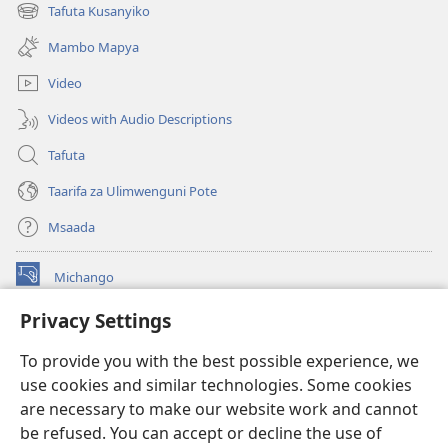
new
Tafuta Kusanyiko
(opens
window)
new
Mambo Mapya
window)
Video
Videos with Audio Descriptions
Tafuta
Taarifa za Ulimwenguni Pote
Msaada
Michango
(opens
new
Privacy Settings
window)
Watchtower MAKTABA KWENYE MTANDAO™
(opens
To provide you with the best possible experience, we
new
®
JW Hub
window)
use cookies and similar technologies. Some cookies
(opens
new
are necessary to make our website work and cannot
®
JW Library
window)
be refused. You can accept or decline the use of