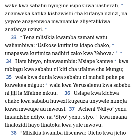
*
wake kwa sababu nyingine isipokuwa uasherati,
anamweka katika kishawishi cha kufanya uzinzi, na
yeyote anayemwoa mwanamke aliyetalikiwa
+
anafanya uzinzi.
33
“Tena mlisikia kwamba zamani watu
+
waliambiwa: ‘Usikose kutimiza kiapo chako,
+
*
unapaswa kutimiza nadhiri zako kwa Yehova.’
+
34
Hata hivyo, ninawaambia: Msiape kamwe
kwa
mbingu kwa sababu ni kiti cha ufalme cha Mungu;
35
wala kwa dunia kwa sababu ni mahali pake pa
+
kuwekea miguu;
wala kwa Yerusalemu kwa sababu
+
36
ni jiji la Mfalme mkuu.
Usiape kwa kichwa
chako kwa sababu huwezi kugeuza unywele mmoja
37
kuwa mweupe au mweusi.
Acheni ‘Ndiyo’ yenu
+
imaanishe ndiyo, na ‘Siyo’ yenu, siyo,
kwa maana
+
linalozidi hayo linatoka kwa yule mwovu.
38
“Mlisikia kwamba ilisemwa: ‘Jicho kwa jicho