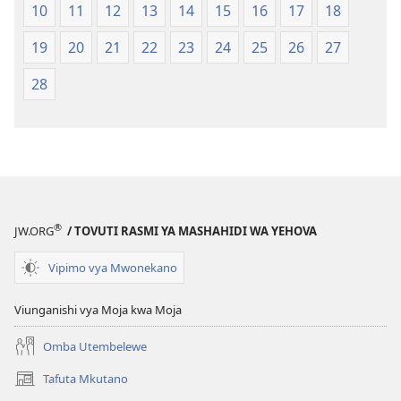
10
11
12
13
14
15
16
17
18
(Toleo
(Toleo
la
la
19
20
21
22
23
24
25
26
27
2017)
2017)
28
®
JW.ORG
/ TOVUTI RASMI YA MASHAHIDI WA YEHOVA
Vipimo vya Mwonekano
Viunganishi vya Moja kwa Moja
Omba Utembelewe
Tafuta Mkutano
(opens