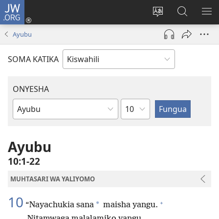
JW.ORG
Ingia
(opens
Badili
Tafuta
ON
new
lugha
Katika
ME
Ayubu
window)
ya
JW.ORG
tovuti
SOMA KATIKA
ONYESHA
Sura
Kitabu
cha
Biblia
Ayubu
10:1-22
MUHTASARI WA YALIYOMO
10
+
*
“Nayachukia sana
maisha yangu.
Nitamwaga malalamiko yangu.