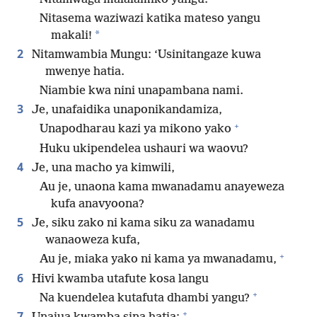
Nitasema waziwazi katika mateso yangu
*
makali!
2
Nitamwambia Mungu: ‘Usinitangaze kuwa
mwenye hatia.
Niambie kwa nini unapambana nami.
3
Je, unafaidika unaponikandamiza,
+
Unapodharau kazi ya mikono yako
Huku ukipendelea ushauri wa waovu?
4
Je, una macho ya kimwili,
Au je, unaona kama mwanadamu anayeweza
kufa anavyoona?
5
Je, siku zako ni kama siku za wanadamu
wanaoweza kufa,
+
Au je, miaka yako ni kama ya mwanadamu,
6
Hivi kwamba utafute kosa langu
+
Na kuendelea kutafuta dhambi yangu?
+
7