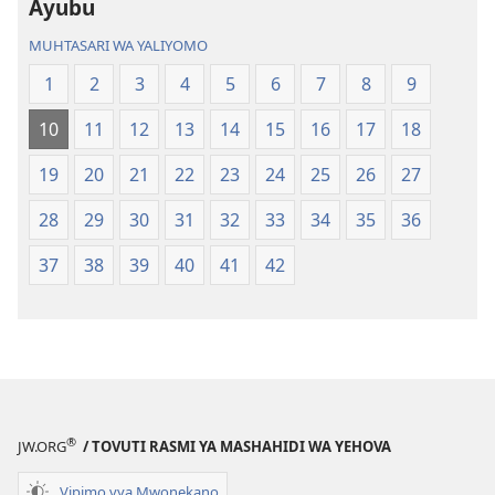
—
—
Ayubu
Tafsiri
Tafsiri
MUHTASARI WA YALIYOMO
ya
ya
Ulimwengu
Ulimwengu
1
2
3
4
5
6
7
8
9
Mpya
Mpya
10
11
12
13
14
15
16
17
18
(Toleo
(Toleo
la
la
19
20
21
22
23
24
25
26
27
2017)
2017)
28
29
30
31
32
33
34
35
36
37
38
39
40
41
42
®
JW.ORG
/ TOVUTI RASMI YA MASHAHIDI WA YEHOVA
Vipimo vya Mwonekano