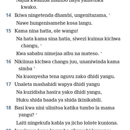
Najua kwamba mambo haya yametoka
kwako.
+
14
Ikiwa ningetenda dhambi, ungenitazama,
Nawe hungenisamehe kosa langu.
15
Kama nina hatia, ole wangu!
Na hata kama sina hatia, siwezi kuinua kichwa
+
changu,
+
Kwa sababu nimejaa aibu na mateso.
16
Nikiinua kichwa changu juu, unaniwinda kama
+
simba
Na kuonyesha tena nguvu zako dhidi yangu.
17
Unaleta mashahidi wapya dhidi yangu
Na kuzidisha hasira yako dhidi yangu,
Huku shida baada ya shida ikinikabili.
18
Basi kwa nini ulinitoa katika tumbo la mama
+
yangu?
Laiti ningekufa kabla ya jicho lolote kuniona.