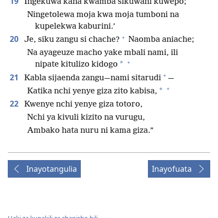
19
Ingekuwa kana kwamba sikuwahi kuwepo;
Ningetolewa moja kwa moja tumboni na
kupelekwa kaburini.’
+
20
Je, siku zangu si chache?
Naomba aniache;
Na ayageuze macho yake mbali nami, ili
+
*
nipate kitulizo kidogo
+
21
Kabla sijaenda zangu—nami sitarudi
—
+
*
Katika nchi yenye giza zito kabisa,
22
Kwenye nchi yenye giza totoro,
Nchi ya kivuli kizito na vurugu,
Ambako hata nuru ni kama giza.”
Inayotangulia
Inayofuata
Haki za kunakili za chapisho hili