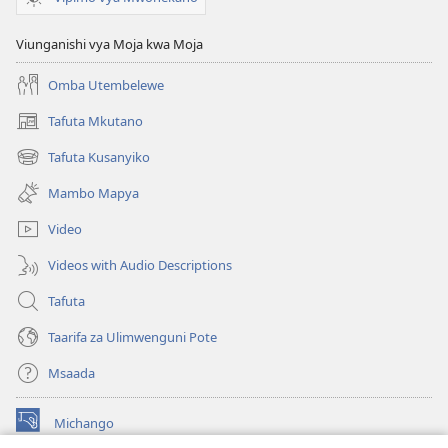
Viunganishi vya Moja kwa Moja
Omba Utembelewe
Tafuta Mkutano
(opens
new
Tafuta Kusanyiko
(opens
window)
new
Mambo Mapya
window)
Video
Videos with Audio Descriptions
Tafuta
Taarifa za Ulimwenguni Pote
Msaada
Michango
(opens