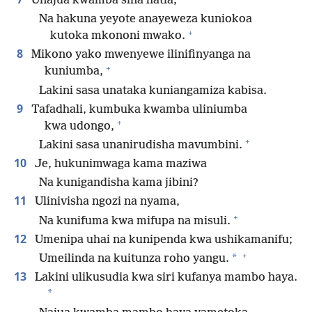
Unajua kwamba sina hatia;
Na hakuna yeyote anayeweza kuniokoa
+
kutoka mkononi mwako.
8
Mikono yako mwenyewe ilinifinyanga na
+
kuniumba,
Lakini sasa unataka kuniangamiza kabisa.
9
Tafadhali, kumbuka kwamba uliniumba
+
kwa udongo,
+
Lakini sasa unanirudisha mavumbini.
10
Je, hukunimwaga kama maziwa
Na kunigandisha kama jibini?
11
Ulinivisha ngozi na nyama,
+
Na kunifuma kwa mifupa na misuli.
12
Umenipa uhai na kunipenda kwa ushikamanifu;
+
*
Umeilinda na kuitunza roho yangu.
13
Lakini ulikusudia kwa siri kufanya mambo haya.
*