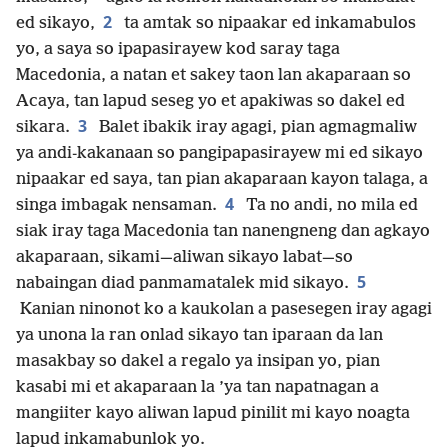
2
ed sikayo,
ta amtak so nipaakar ed inkamabulos
yo, a saya so ipapasirayew kod saray taga
Macedonia, a natan et sakey taon lan akaparaan so
Acaya, tan lapud seseg yo et apakiwas so dakel ed
3
sikara.
Balet ibakik iray agagi, pian agmagmaliw
ya andi-kakanaan so pangipapasirayew mi ed sikayo
nipaakar ed saya, tan pian akaparaan kayon talaga, a
4
singa imbagak nensaman.
Ta no andi, no mila ed
siak iray taga Macedonia tan nanengneng dan agkayo
akaparaan, sikami—aliwan sikayo labat—so
5
nabaingan diad panmamatalek mid sikayo.
Kanian ninonot ko a kaukolan a pasesegen iray agagi
ya unona la ran onlad sikayo tan iparaan da lan
masakbay so dakel a regalo ya insipan yo, pian
kasabi mi et akaparaan la ’ya tan napatnagan a
mangiiter kayo aliwan lapud pinilit mi kayo noagta
lapud inkamabunlok yo.