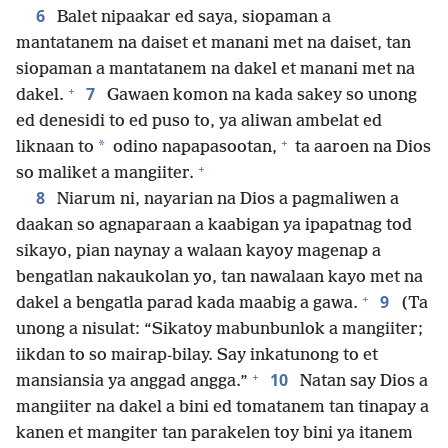
6
Balet nipaakar ed saya, siopaman a
mantatanem na daiset et manani met na daiset, tan
siopaman a mantatanem na dakel et manani met na
+
7
dakel.
Gawaen komon na kada sakey so unong
ed denesidi to ed puso to, ya aliwan ambelat ed
+
*
liknaan to
odino napapasootan,
ta aaroen na Dios
+
so maliket a mangiiter.
8
Niarum ni, nayarian na Dios a pagmaliwen a
daakan so agnaparaan a kaabigan ya ipapatnag tod
sikayo, pian naynay a walaan kayoy magenap a
bengatlan nakaukolan yo, tan nawalaan kayo met na
+
9
dakel a bengatla parad kada maabig a gawa.
(Ta
unong a nisulat: “Sikatoy mabunbunlok a mangiiter;
iikdan to so mairap-bilay. Say inkatunong to et
+
10
mansiansia ya anggad angga.”
Natan say Dios a
mangiiter na dakel a bini ed tomatanem tan tinapay a
kanen et mangiter tan parakelen toy bini ya itanem