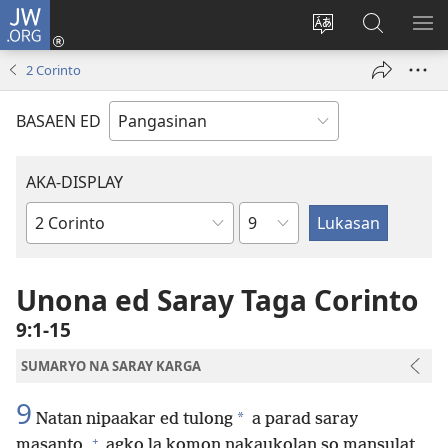
JW.ORG
Man-
log
Salatan
Mananap
IP
In
so
ed
SO
2 Corinto
(opens
lenguahe
JW.ORG
ME
new
na
BASAEN ED
window)
site
AKA-DISPLAY
Kapitulo
Libro
na
Biblia
Unona ed Saray Taga Corinto
9:1-15
SUMARYO NA SARAY KARGA
9
*
Natan nipaakar ed tulong
a parad saray
+
masanto,
agko la komon nakaukolan so mansulat