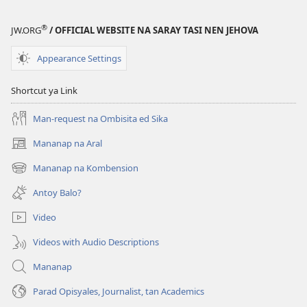
®
JW.ORG
/ OFFICIAL WEBSITE NA SARAY TASI NEN JEHOVA
Appearance Settings
Shortcut ya Link
Man-request na Ombisita ed Sika
Mananap na Aral
(opens
new
Mananap na Kombension
(opens
window)
new
Antoy Balo?
window)
Video
Videos with Audio Descriptions
Mananap
Parad Opisyales, Journalist, tan Academics