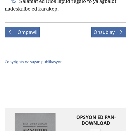
15
Salamat ed Dios lapud regalo to ya agbalot
nadeskribe ed karakep.
Ompawil
Onsublay
Copyrights na sayan publikasyon
OPSYON ED PAN-
DOWNLOAD