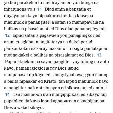
yo tan parakelen to met iray anien yon bunga na
11
inkatunong yo.)
Diad amin a bengatla et
onyayaman kayo nipaakar ed amin a klase na
mabunlok a panangiter, a satan so mamapawala na
balikas na pisasalamat ed Dios diad panamegley mi;
12
lapud satan a gagawaen yon panaglingkor ed
arum et aglabat mangitatarya na dakel parad
+
pankaukolan na saray masanto
noagta panlalapuan
13
met na dakel a balikas na pisasalamat ed Dios.
Papaneknekan na sayan pangiiter yoy tulong no anto
kayo, kanian iglogloria ray Dios lapud
manpapasakop kayo ed samay iyaabawag yon maong
a balita nipaakar ed Kristo, tan lapud mabunlok kayo
+
a mangiiter na kontribusyon ed sikara tan ed amin.
14
Tan masimoon iran mangipipikasi ed sikayo tan
papablien da kayo lapud agnaparaan a kaabigan na
Dios a walad sikayo.