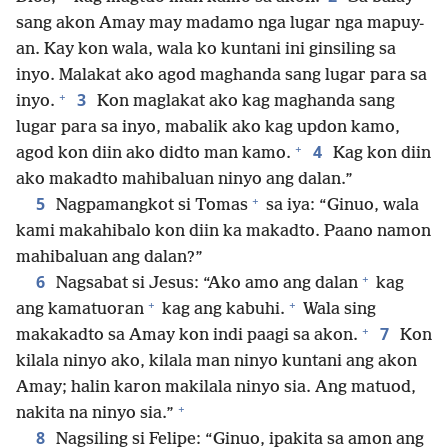
sang akon Amay may madamo nga lugar nga mapuy-
an. Kay kon wala, wala ko kuntani ini ginsiling sa
inyo. Malakat ako agod maghanda sang lugar para sa
+
3
inyo.
Kon maglakat ako kag maghanda sang
lugar para sa inyo, mabalik ako kag updon kamo,
+
4
agod kon diin ako didto man kamo.
Kag kon diin
ako makadto mahibaluan ninyo ang dalan.”
+
5
Nagpamangkot si Tomas
sa iya: “Ginuo, wala
kami makahibalo kon diin ka makadto. Paano namon
mahibaluan ang dalan?”
+
6
Nagsabat si Jesus: “Ako amo ang dalan
kag
+
+
ang kamatuoran
kag ang kabuhi.
Wala sing
+
7
makakadto sa Amay kon indi paagi sa akon.
Kon
kilala ninyo ako, kilala man ninyo kuntani ang akon
Amay; halin karon makilala ninyo sia. Ang matuod,
+
nakita na ninyo sia.”
8
Nagsiling si Felipe: “Ginuo, ipakita sa amon ang