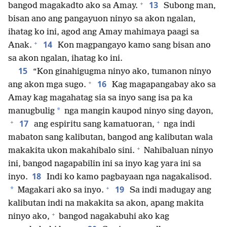
+
13
bangod magakadto ako sa Amay.
Subong man,
bisan ano ang pangayuon ninyo sa akon ngalan,
ihatag ko ini, agod ang Amay mahimaya paagi sa
+
14
Anak.
Kon magpangayo kamo sang bisan ano
sa akon ngalan, ihatag ko ini.
15
“Kon ginahigugma ninyo ako, tumanon ninyo
+
16
ang akon mga sugo.
Kag magapangabay ako sa
Amay kag magahatag sia sa inyo sang isa pa ka
*
manugbulig
nga mangin kaupod ninyo sing dayon,
+
+
17
ang espiritu sang kamatuoran,
nga indi
mabaton sang kalibutan, bangod ang kalibutan wala
+
makakita ukon makahibalo sini.
Nahibaluan ninyo
ini, bangod nagapabilin ini sa inyo kag yara ini sa
18
inyo.
Indi ko kamo pagbayaan nga nagakalisod.
+
19
*
Magakari ako sa inyo.
Sa indi madugay ang
kalibutan indi na makakita sa akon, apang makita
+
ninyo ako,
bangod nagakabuhi ako kag