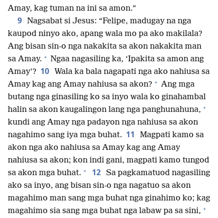
Amay, kag tuman na ini sa amon.”
9
Nagsabat si Jesus: “Felipe, madugay na nga
kaupod ninyo ako, apang wala mo pa ako makilala?
Ang bisan sin-o nga nakakita sa akon nakakita man
+
sa Amay.
Ngaa nagasiling ka, ‘Ipakita sa amon ang
10
Amay’?
Wala ka bala nagapati nga ako nahiusa sa
+
Amay kag ang Amay nahiusa sa akon?
Ang mga
butang nga ginasiling ko sa inyo wala ko ginahambal
+
halin sa akon kaugalingon lang nga panghunahuna,
kundi ang Amay nga padayon nga nahiusa sa akon
11
nagahimo sang iya mga buhat.
Magpati kamo sa
akon nga ako nahiusa sa Amay kag ang Amay
nahiusa sa akon; kon indi gani, magpati kamo tungod
+
12
sa akon mga buhat.
Sa pagkamatuod nagasiling
ako sa inyo, ang bisan sin-o nga nagatuo sa akon
magahimo man sang mga buhat nga ginahimo ko; kag
+
magahimo sia sang mga buhat nga labaw pa sa sini,