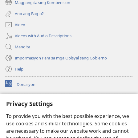
Magpangita sing Kombension
(opens
window)
new
Ano ang Bag-o?
window)
Video
Videos with Audio Descriptions
Mangita
Impormasyon Para sa mga Opisyal sang Gobierno
Help
Donasyon
(opens
new
window)
Watchtower ONLINE LIBRARY™
Privacy Settings
(opens
new
®
JW Hub
To provide you with the best possible experience, we
window)
(opens
use cookies and similar technologies. Some cookies
new
JW Library
window)
are necessary to make our website work and cannot