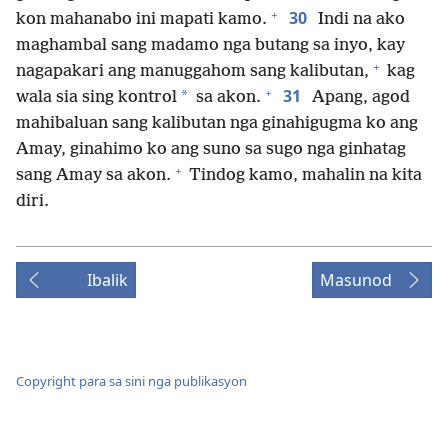
+
30
kon mahanabo ini mapati kamo.
Indi na ako
maghambal sang madamo nga butang sa inyo, kay
+
nagapakari ang manuggahom sang kalibutan,
kag
+
31
*
wala sia sing kontrol
sa akon.
Apang, agod
mahibaluan sang kalibutan nga ginahigugma ko ang
Amay, ginahimo ko ang suno sa sugo nga ginhatag
+
sang Amay sa akon.
Tindog kamo, mahalin na kita
diri.
Ibalik
Masunod
Copyright para sa sini nga publikasyon