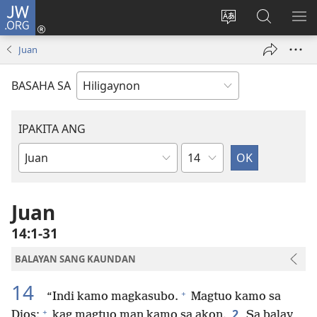
JW.ORG
Mag-
log
Islan
Mangita
IPA
In
ang
sa
AN
Juan
(opens
lenguahe
JW.ORG
ME
new
sang
BASAHA SA
window)
site
IPAKITA ANG
Kapitulo
Libro
sang
Biblia
Juan
14:1-31
BALAYAN SANG KAUNDAN
14
+
“Indi kamo magkasubo.
Magtuo kamo sa
+
2
Dios;
kag magtuo man kamo sa akon.
Sa balay