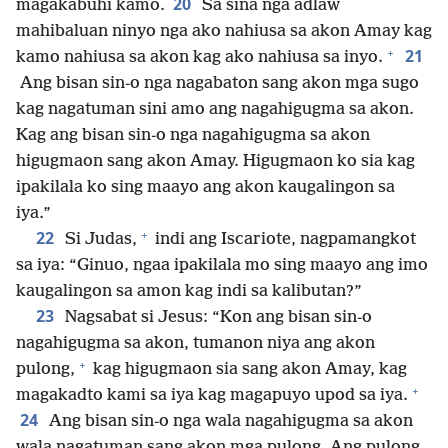
20
magakabuhi kamo.
Sa sina nga adlaw
mahibaluan ninyo nga ako nahiusa sa akon Amay kag
+
21
kamo nahiusa sa akon kag ako nahiusa sa inyo.
Ang bisan sin-o nga nagabaton sang akon mga sugo
kag nagatuman sini amo ang nagahigugma sa akon.
Kag ang bisan sin-o nga nagahigugma sa akon
higugmaon sang akon Amay. Higugmaon ko sia kag
ipakilala ko sing maayo ang akon kaugalingon sa
iya.”
+
22
Si Judas,
indi ang Iscariote, nagpamangkot
sa iya: “Ginuo, ngaa ipakilala mo sing maayo ang imo
kaugalingon sa amon kag indi sa kalibutan?”
23
Nagsabat si Jesus: “Kon ang bisan sin-o
nagahigugma sa akon, tumanon niya ang akon
+
pulong,
kag higugmaon sia sang akon Amay, kag
+
magakadto kami sa iya kag magapuyo upod sa iya.
24
Ang bisan sin-o nga wala nagahigugma sa akon
wala nagatuman sang akon mga pulong. Ang pulong