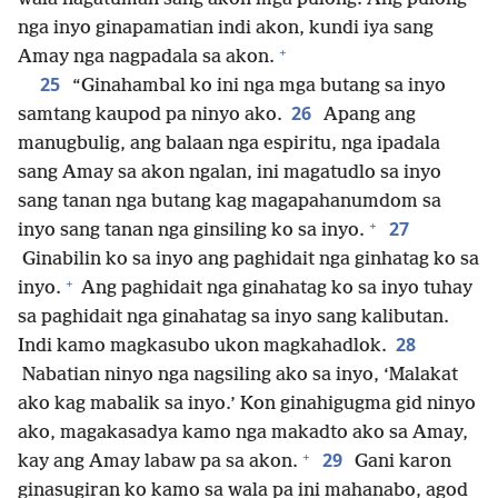
nga inyo ginapamatian indi akon, kundi iya sang
+
Amay nga nagpadala sa akon.
25
“Ginahambal ko ini nga mga butang sa inyo
26
samtang kaupod pa ninyo ako.
Apang ang
manugbulig, ang balaan nga espiritu, nga ipadala
sang Amay sa akon ngalan, ini magatudlo sa inyo
sang tanan nga butang kag magapahanumdom sa
+
27
inyo sang tanan nga ginsiling ko sa inyo.
Ginabilin ko sa inyo ang paghidait nga ginhatag ko sa
+
inyo.
Ang paghidait nga ginahatag ko sa inyo tuhay
sa paghidait nga ginahatag sa inyo sang kalibutan.
28
Indi kamo magkasubo ukon magkahadlok.
Nabatian ninyo nga nagsiling ako sa inyo, ‘Malakat
ako kag mabalik sa inyo.’ Kon ginahigugma gid ninyo
ako, magakasadya kamo nga makadto ako sa Amay,
+
29
kay ang Amay labaw pa sa akon.
Gani karon
ginasugiran ko kamo sa wala pa ini mahanabo, agod