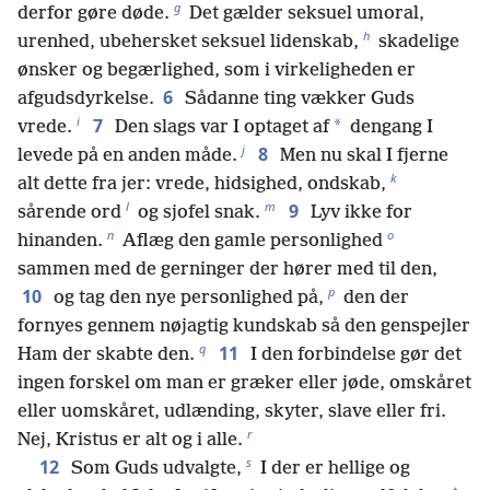
g
derfor gøre døde.
Det gælder seksuel umoral,
h
urenhed, ubehersket seksuel lidenskab,
skadelige
ønsker og begærlighed, som i virkeligheden er
6
afgudsdyrkelse.
Sådanne ting vækker Guds
i
7
*
vrede.
Den slags var I optaget af
dengang I
j
8
levede på en anden måde.
Men nu skal I fjerne
k
alt dette fra jer: vrede, hidsighed, ondskab,
l
m
9
sårende ord
og sjofel snak.
Lyv ikke for
n
o
hinanden.
Aflæg den gamle personlighed
sammen med de gerninger der hører med til den,
p
10
og tag den nye personlighed på,
den der
fornyes gennem nøjagtig kundskab så den genspejler
q
11
Ham der skabte den.
I den forbindelse gør det
ingen forskel om man er græker eller jøde, omskåret
eller uomskåret, udlænding, skyter, slave eller fri.
r
Nej, Kristus er alt og i alle.
s
12
Som Guds udvalgte,
I der er hellige og