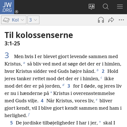
JW.ORG
Log
på
Vælg
Søg
VIS
(åbner
sprog
på
ME
Kol
3
nyt
JW.ORG
vindue)
Til kolossenserne
3:1-25
3
Men hvis I er blevet gjort levende sammen med
a
Kristus,
så bliv ved med at søge det der er i himlen,
b
2
hvor Kristus sidder ved Guds højre hånd.
Hold
c
jeres tanker rettet mod det der er i himlen,
ikke
d
3
mod det der er på jorden,
for I døde, og jeres liv
*
er nu i hænderne på
Kristus i overensstemmelse
e
4
med Guds vilje.
Når Kristus, vores liv,
bliver
gjort kendt, vil I blive gjort kendt sammen med ham i
f
herlighed.
5
*
De jordiske tilbøjeligheder I har i jer,
skal I