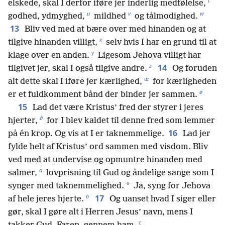
t
elskede, skal I derfor iføre jer inderlig medfølelse,
u
v
w
godhed, ydmyghed,
mildhed
og tålmodighed.
13
Bliv ved med at bære over med hinanden og at
x
tilgive hinanden villigt,
selv hvis I har en grund til at
y
klage over en anden.
Ligesom Jehova villigt har
z
14
tilgivet jer, skal I også tilgive andre.
Og foruden
æ
alt dette skal I iføre jer kærlighed,
for kærligheden
ø
er et fuldkomment bånd der binder jer sammen.
15
Lad det være Kristus’ fred der styrer i jeres
å
hjerter,
for I blev kaldet til denne fred som lemmer
16
på én krop. Og vis at I er taknemmelige.
Lad jer
fylde helt af Kristus’ ord sammen med visdom. Bliv
ved med at undervise og opmuntre hinanden med
a
salmer,
lovprisning til Gud og åndelige sange som I
*
synger med taknemmelighed.
Ja, syng for Jehova
b
17
af hele jeres hjerte.
Og uanset hvad I siger eller
gør, skal I gøre alt i Herren Jesus’ navn, mens I
c