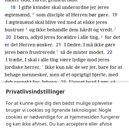
takker Gud, Faren, gennem ham.
18
I gifte kvinder skal underordne jer jeres
d
19
ægtemænd,
som disciple af Herren bør gøre.
I ægtemænd skal blive ved med at elske jeres
e
f
hustruer
og ikke behandle dem hårdt og vredt.
g
20
I børn, adlyd jeres forældre i alle ting,
for det
21
er det Herren ønsker.
I fædre, I må ikke gøre
h
22
jeres børn frustrerede
så de mister modet.
I trælle, I skal i alle ting være lydige mod jeres
i
jordiske herrer,
ikke kun når de ser jer, bare for at
behage mennesker, men af et oprigtigt hjerte, med
23
dyb respekt for Jehova.
Uanset hvad I gør, så
j
arbejd på det med hele jeres sjæl som for Jehova,
Privatlivsindstillinger
24
og ikke for mennesker,
for I ved at det er fra
For at kunne give dig den bedst mulige oplevelse
k
Jehova I som løn vil få jeres arv.
Tjen som trælle
bruger vi cookies og lignende teknologier. Nogle
25
for vores Herre, Kristus.
De der gør det
cookies er nødvendige for at hjemmesiden fungerer
forkerte, vil også få deres betaling for det de har
og kan ikke afvises. Du kan acceptere eller afvise
l
m
gjort,
og det gælder alle uden forskel.