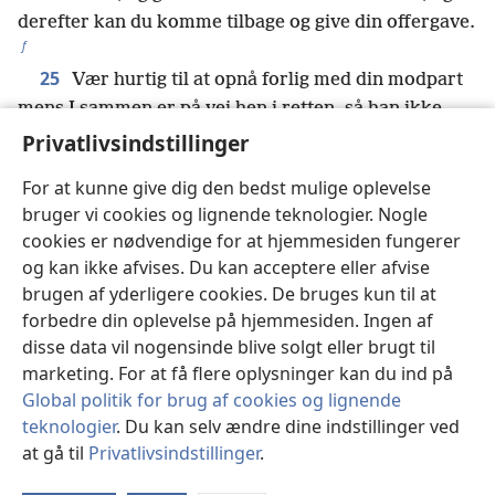
derefter kan du komme tilbage og give din offergave.
f
25
Vær hurtig til at opnå forlig med din modpart
mens I sammen er på vej hen i retten, så han ikke
overgiver dig til dommeren og dommeren overgiver
Privatlivsindstillinger
g
dig til retsbetjenten og du bliver kastet i fængsel.
For at kunne give dig den bedst mulige oplevelse
26
Jeg skal sige dig som det er: Du vil afgjort ikke
bruger vi cookies og lignende teknologier. Nogle
komme ud derfra før du har betalt din sidste lille
cookies er nødvendige for at hjemmesiden fungerer
mønt.
og kan ikke afvises. Du kan acceptere eller afvise
27
I har hørt at der er blevet sagt: ‘Du må ikke
brugen af yderligere cookies. De bruges kun til at
h
28
begå ægteskabsbrud.’
Men jeg siger jer at
forbedre din oplevelse på hjemmesiden. Ingen af
i
enhver der bliver ved med at se på en kvinde
og får
disse data vil nogensinde blive solgt eller brugt til
lyst til hende, allerede har begået ægteskabsbrud
marketing. For at få flere oplysninger kan du ind på
j
29
med hende i sit hjerte.
Hvis dit højre øje får dig
Global politik for brug af cookies og lignende
k
til at snuble, så riv det ud og kast det fra dig.
Det er
teknologier
. Du kan selv ændre dine indstillinger ved
at gå til
Privatlivsindstillinger
.
nemlig bedre for dig at miste en af dine kropsdele
St
l
30
end at hele din krop bliver kastet i Gehenna.
Og