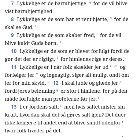
g
7
Lykkelige er de barmhjertige,
for de vil blive
vist barmhjertighed.
h
8
Lykkelige er de som har et rent hjerte,
for de
i
skal se Gud.
j
9
Lykkelige er de som skaber fred,
for de vil
*
blive kaldt Guds børn.
10
Lykkelige er de som er blevet forfulgt fordi de
k
l
gør det der er rigtigt,
for himlenes rige er deres.
m
11
*
Lykkelige er I når folk skælder jer ud
og
n
forfølger jer
og løgnagtigt siger alt muligt ondt om
o
p
12
jer for min skyld.
I skal juble og glæde jer
q
fordi jeres belønning
er stor i himlene, for på den
r
måde forfulgte man profeterne før jer.
s
13
I er jordens salt,
men hvis saltet mister sin
kraft, hvordan skal det så gøres salt igen? Det duer
t
ikke længere til andet end at blive smidt udenfor
hvor folk træder på det.