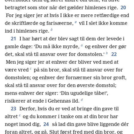
overholder dem og lærer andre om dem, vil blive
20
betragtet som stor når det gælder himlenes rige.
For jeg siger jer at hvis I ikke er mere retfærdige end
ø
de skriftlærde og farisæerne,
vil I slet ikke komme
å
ind i himlenes rige.
21
I har hørt at der blev sagt til dem der levede i
a
gamle dage: ‘Du må ikke myrde,
og enhver der gør
b
22
det, skal stå til ansvar over for domstolen.’
Men jeg siger jer at enhver der bliver ved med at
c
være vred
på sin bror, skal stå til ansvar over for
domstolen; og enhver der fornærmer sin bror groft,
skal stå til ansvar over for den øverste domstol;
mens enhver der siger: ‘Din ugudelige tåbe!’,
d
risikerer at ende i Gehennas ild.
23
Derfor, hvis du er ved at bringe din gave til
e
altret
og du kommer i tanke om at din bror har
24
noget imod dig,
så lad din gave blive liggende dér
foran altret, og gå. Slut først fred med din bror, og