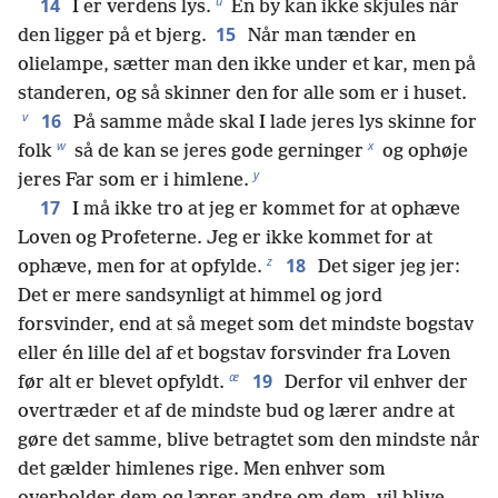
u
14
I er verdens lys.
En by kan ikke skjules når
15
den ligger på et bjerg.
Når man tænder en
olielampe, sætter man den ikke under et kar, men på
standeren, og så skinner den for alle som er i huset.
v
16
På samme måde skal I lade jeres lys skinne for
w
x
folk
så de kan se jeres gode gerninger
og ophøje
y
jeres Far som er i himlene.
17
I må ikke tro at jeg er kommet for at ophæve
Loven og Profeterne. Jeg er ikke kommet for at
z
18
ophæve, men for at opfylde.
Det siger jeg jer:
Det er mere sandsynligt at himmel og jord
forsvinder, end at så meget som det mindste bogstav
eller én lille del af et bogstav forsvinder fra Loven
æ
19
før alt er blevet opfyldt.
Derfor vil enhver der
overtræder et af de mindste bud og lærer andre at
gøre det samme, blive betragtet som den mindste når
det gælder himlenes rige. Men enhver som