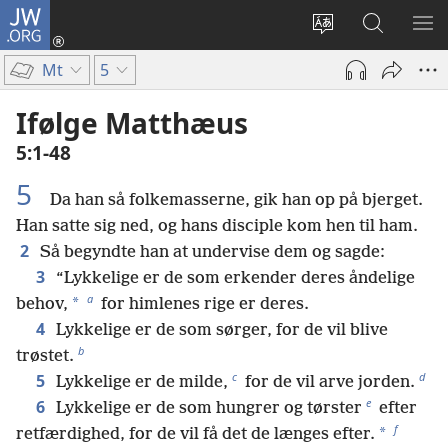
JW.ORG
Log
på
Vælg
Søg
VIS
(åbner
sprog
på
ME
Mt
5
nyt
JW.ORG
vindue)
Ifølge Matthæus
5:1-48
5
Da han så folkemasserne, gik han op på bjerget.
Han satte sig ned, og hans disciple kom hen til ham.
2
Så begyndte han at undervise dem og sagde:
3
“Lykkelige er de som erkender deres åndelige
a
*
behov,
for himlenes rige er deres.
4
Lykkelige er de som sørger, for de vil blive
b
trøstet.
c
d
5
Lykkelige er de milde,
for de vil arve jorden.
e
6
Lykkelige er de som hungrer og tørster
efter
f
*
retfærdighed, for de vil få det de længes efter.