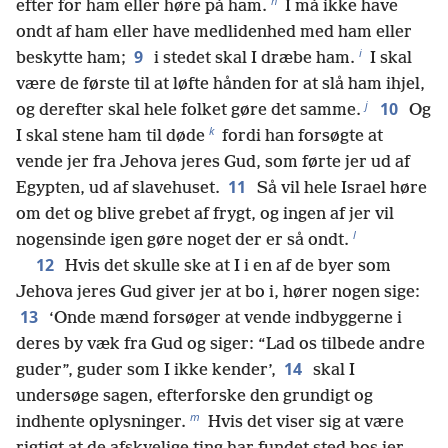
h
efter for ham eller høre på ham.
I må ikke have
ondt af ham eller have medlidenhed med ham eller
i
9
beskytte ham;
i stedet skal I dræbe ham.
I skal
være de første til at løfte hånden for at slå ham ihjel,
j
10
og derefter skal hele folket gøre det samme.
Og
k
I skal stene ham til døde
fordi han forsøgte at
vende jer fra Jehova jeres Gud, som førte jer ud af
11
Egypten, ud af slavehuset.
Så vil hele Israel høre
om det og blive grebet af frygt, og ingen af jer vil
l
nogensinde igen gøre noget der er så ondt.
12
Hvis det skulle ske at I i en af de byer som
Jehova jeres Gud giver jer at bo i, hører nogen sige:
13
‘Onde mænd forsøger at vende indbyggerne i
deres by væk fra Gud og siger: “Lad os tilbede andre
14
guder”, guder som I ikke kender’,
skal I
undersøge sagen, efterforske den grundigt og
m
indhente oplysninger.
Hvis det viser sig at være