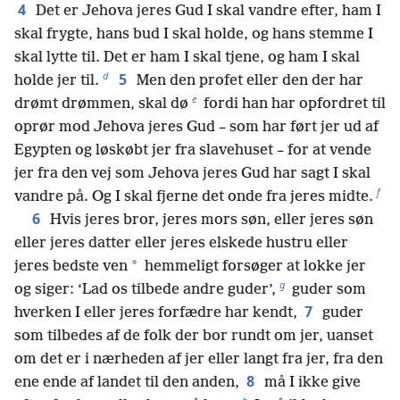
4
Det er Jehova jeres Gud I skal vandre efter, ham I
skal frygte, hans bud I skal holde, og hans stemme I
skal lytte til. Det er ham I skal tjene, og ham I skal
d
5
holde jer til.
Men den profet eller den der har
e
drømt drømmen, skal dø
fordi han har opfordret til
oprør mod Jehova jeres Gud – som har ført jer ud af
Egypten og løskøbt jer fra slavehuset – for at vende
jer fra den vej som Jehova jeres Gud har sagt I skal
f
vandre på. Og I skal fjerne det onde fra jeres midte.
6
Hvis jeres bror, jeres mors søn, eller jeres søn
eller jeres datter eller jeres elskede hustru eller
*
jeres bedste ven
hemmeligt forsøger at lokke jer
g
og siger: ‘Lad os tilbede andre guder’,
guder som
7
hverken I eller jeres forfædre har kendt,
guder
som tilbedes af de folk der bor rundt om jer, uanset
om det er i nærheden af jer eller langt fra jer, fra den
8
ene ende af landet til den anden,
må I ikke give