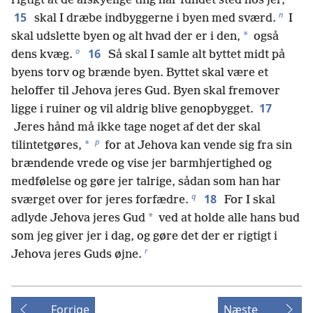
rigtigt at de afskyelige ting har fundet sted hos jer,
n
15
skal I dræbe indbyggerne i byen med sværd.
I
*
skal udslette byen og alt hvad der er i den,
også
o
16
dens kvæg.
Så skal I samle alt byttet midt på
byens torv og brænde byen. Byttet skal være et
heloffer til Jehova jeres Gud. Byen skal fremover
17
ligge i ruiner og vil aldrig blive genopbygget.
Jeres hånd må ikke tage noget af det der skal
p
*
tilintetgøres,
for at Jehova kan vende sig fra sin
brændende vrede og vise jer barmhjertighed og
medfølelse og gøre jer talrige, sådan som han har
q
18
sværget over for jeres forfædre.
For I skal
*
adlyde Jehova jeres Gud
ved at holde alle hans bud
som jeg giver jer i dag, og gøre det der er rigtigt i
r
Jehova jeres Guds øjne.
Forrige
Næste