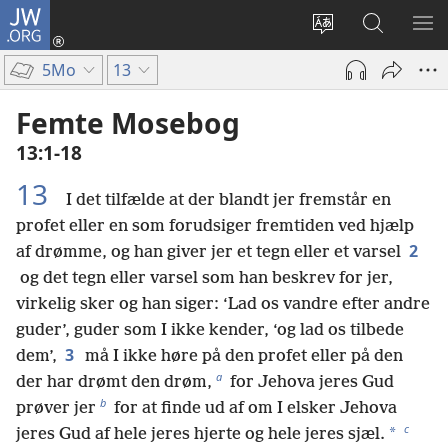
JW.ORG
Log
på
Vælg
Søg
VIS
(åbner
sprog
på
ME
5Mo
13
nyt
JW.ORG
vindue)
Femte Mosebog
13:1-18
13
I det tilfælde at der blandt jer fremstår en
profet eller en som forudsiger fremtiden ved hjælp
2
af drømme, og han giver jer et tegn eller et varsel
og det tegn eller varsel som han beskrev for jer,
virkelig sker og han siger: ‘Lad os vandre efter andre
guder’, guder som I ikke kender, ‘og lad os tilbede
3
dem’,
må I ikke høre på den profet eller på den
a
der har drømt den drøm,
for Jehova jeres Gud
b
prøver jer
for at finde ud af om I elsker Jehova
c
*
jeres Gud af hele jeres hjerte og hele jeres sjæl.