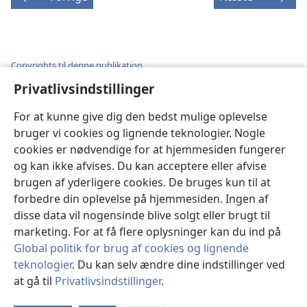
Copyrights til denne publikation
Privatlivsindstillinger
Copyright
©
2026
Watch Tower Bible and Tract Society of
Pennsylvania.
ANVENDELSESVILKÅR
|
PRIVATLIVSPOLITIK
|
For at kunne give dig den bedst mulige oplevelse
PRIVATLIVSINDSTILLINGER
bruger vi cookies og lignende teknologier. Nogle
cookies er nødvendige for at hjemmesiden fungerer
og kan ikke afvises. Du kan acceptere eller afvise
brugen af yderligere cookies. De bruges kun til at
forbedre din oplevelse på hjemmesiden. Ingen af
disse data vil nogensinde blive solgt eller brugt til
marketing. For at få flere oplysninger kan du ind på
Global politik for brug af cookies og lignende
teknologier
. Du kan selv ændre dine indstillinger ved
at gå til
Privatlivsindstillinger
.
St