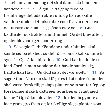
g
mellem vandene, og det skal danne skel mellem
h
7
*
vandene.”
Så gik Gud i gang med at
frembringe det udstrakte rum, og han adskilte
vandene under det udstrakte rum fra vandene over
i
8
det udstrakte rum.
Og sådan blev det.
Gud
kaldte det udstrakte rum Himmel. Og det blev aften,
og det blev morgen, anden dag.
9
Så sagde Gud: “Vandene under himlen skal
samle sig på ét sted, og det tørre land skal komme til
j
10
syne.”
Og sådan blev det.
Gud kaldte det tørre
k
land Jord,
men vandene der havde samlet sig,
l
m
11
kaldte han Hav.
Og Gud så at det var godt.
Så
sagde Gud: “Jorden skal få græs til at spire frem; der
skal være forskellige slags planter som sætter frø, og
forskellige slags frugttræer som bærer frugt med
12
kerne.” Og sådan blev det.
Jorden begyndte at
lade græs gro frem og forskellige slags planter som