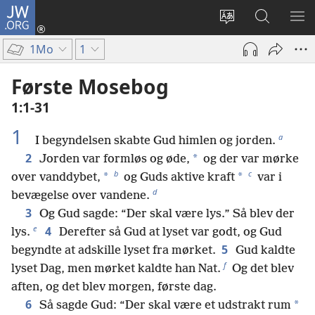
JW.ORG
Log
på
Vælg
Søg
VIS
(åbner
sprog
på
ME
1Mo
1
nyt
JW.ORG
vindue)
Første Mosebog
1:1-31
1
a
I begyndelsen skabte Gud himlen og jorden.
2
*
Jorden var formløs og øde,
og der var mørke
b
c
*
*
over vanddybet,
og Guds aktive kraft
var i
d
bevægelse over vandene.
3
Og Gud sagde: “Der skal være lys.” Så blev der
e
4
lys.
Derefter så Gud at lyset var godt, og Gud
5
begyndte at adskille lyset fra mørket.
Gud kaldte
f
lyset Dag, men mørket kaldte han Nat.
Og det blev
aften, og det blev morgen, første dag.
6
*
Så sagde Gud: “Der skal være et udstrakt rum