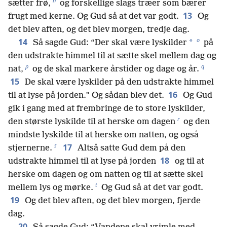
n
sætter frø,
og forskellige slags træer som bærer
13
frugt med kerne. Og Gud så at det var godt.
Og
det blev aften, og det blev morgen, tredje dag.
o
14
*
Så sagde Gud: “Der skal være lyskilder
på
den udstrakte himmel til at sætte skel mellem dag og
p
q
nat,
og de skal markere årstider og dage og år.
15
De skal være lyskilder på den udstrakte himmel
16
til at lyse på jorden.” Og sådan blev det.
Og Gud
gik i gang med at frembringe de to store lyskilder,
r
den største lyskilde til at herske om dagen
og den
mindste lyskilde til at herske om natten, og også
s
17
stjernerne.
Altså satte Gud dem på den
18
udstrakte himmel til at lyse på jorden
og til at
herske om dagen og om natten og til at sætte skel
t
mellem lys og mørke.
Og Gud så at det var godt.
19
Og det blev aften, og det blev morgen, fjerde
dag.
20