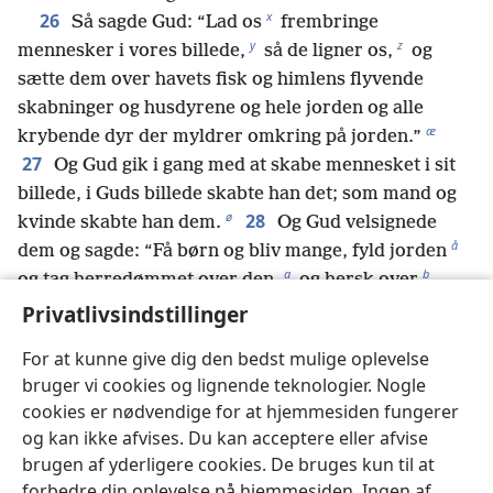
x
26
Så sagde Gud: “Lad os
frembringe
y
z
mennesker i vores billede,
så de ligner os,
og
sætte dem over havets fisk og himlens flyvende
skabninger og husdyrene og hele jorden og alle
æ
krybende dyr der myldrer omkring på jorden.”
27
Og Gud gik i gang med at skabe mennesket i sit
billede, i Guds billede skabte han det; som mand og
ø
28
kvinde skabte han dem.
Og Gud velsignede
å
dem og sagde: “Få børn og bliv mange, fyld jorden
a
b
og tag herredømmet over den,
og hersk over
havets fisk og himlens flyvende skabninger og alle de
Privatlivsindstillinger
levende væsner der myldrer omkring på jorden.”
For at kunne give dig den bedst mulige oplevelse
29
Så sagde Gud: “Jeg har givet jer alle planter
bruger vi cookies og lignende teknologier. Nogle
der sætter frø, som er på hele jorden, og alle træer
cookies er nødvendige for at hjemmesiden fungerer
der bærer frugt med kerne. Det skal være jeres føde.
og kan ikke afvises. Du kan acceptere eller afvise
c
30
Og til alle jordens vilde dyr og alle himlens
brugen af yderligere cookies. De bruges kun til at
*
flyvende skabninger og alt levende
der myldrer
forbedre din oplevelse på hjemmesiden. Ingen af