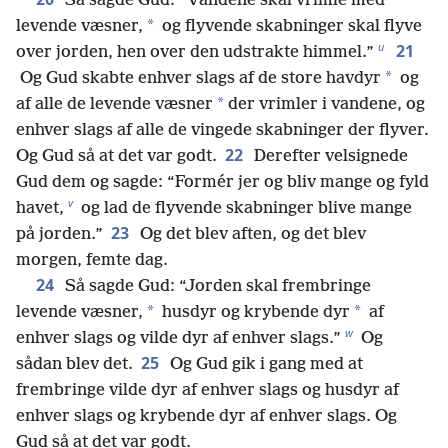
Så sagde Gud: “Vandene skal vrimle med
*
levende væsner,
og flyvende skabninger skal flyve
u
21
over jorden, hen over den udstrakte himmel.”
*
Og Gud skabte enhver slags af de store havdyr
og
*
af alle de levende væsner
der vrimler i vandene, og
enhver slags af alle de vingede skabninger der flyver.
22
Og Gud så at det var godt.
Derefter velsignede
Gud dem og sagde: “Formér jer og bliv mange og fyld
v
havet,
og lad de flyvende skabninger blive mange
23
på jorden.”
Og det blev aften, og det blev
morgen, femte dag.
24
Så sagde Gud: “Jorden skal frembringe
*
*
levende væsner,
husdyr og krybende dyr
af
w
enhver slags og vilde dyr af enhver slags.”
Og
25
sådan blev det.
Og Gud gik i gang med at
frembringe vilde dyr af enhver slags og husdyr af
enhver slags og krybende dyr af enhver slags. Og
Gud så at det var godt.