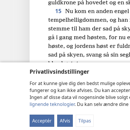
guldkrone på hovedet og en sk
15
Nu kom en anden engel 
tempelhelligdommen, og han 
stemme til ham der sad på sky
gå i gang med høsten, for nu 
høste, og jordens høst er ful
sad på skyen, svang så sin seg
blev høstet.
Privatlivsindstillinger
17
Der kom så endnu en en
tempelhelligdommen i himlen
For at kunne give dig den bedst mulige oplev
skarp segl.
fungerer og kan ikke afvises. Du kan accepter
Ingen af disse data vil nogensinde blive solgt 
18
En anden engel igen kom
lignende teknologier
. Du kan selv ændre dine i
havde myndighed over ilden. 
der havde den skarpe segl: “G
Acceptér
Afvis
Tilpas
skarpe segl, og høst klaserne 