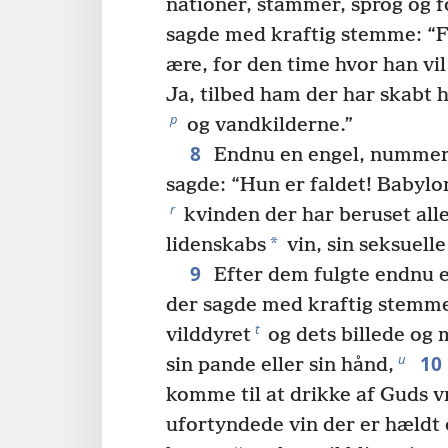
nationer, stammer, sprog og f
sagde med kraftig stemme: “F
ære, for den time hvor han v
Ja, tilbed ham der har skabt 
p
og vandkilderne.”
8
Endnu en engel, nummer t
sagde: “Hun er faldet! Babylo
r
kvinden der har beruset all
*
lidenskabs
vin, sin seksuell
9
Efter dem fulgte endnu e
der sagde med kraftig stemme
t
vilddyret
og dets billede og
10
u
sin pande eller sin hånd,
komme til at drikke af Guds v
ufortyndede vin der er hældt 