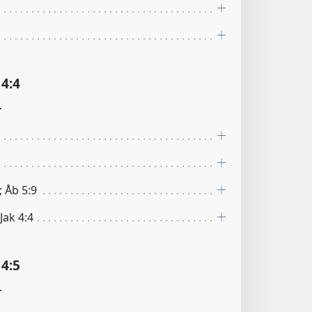
4:4
r
; Åb 5:9
 Jak 4:4
4:5
r