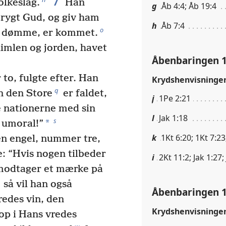
7
olkeslag.
Han
g
Åb 4:4; Åb 19:4
rygt Gud, og giv ham
h
Åb 7:4
o
il dømme, er kommet.
himlen og jorden, havet
Åbenbaringen 1
o, fulgte efter. Han
Krydshenvisninge
q
n den Store
er faldet,
j
1Pe 2:21
e nationerne med sin
l
Jak 1:18
s
*
e umoral!”
k
1Kt 6:20; 1Kt 7:23
n engel, nummer tre,
: “Hvis nogen tilbeder
i
2Kt 11:2; Jak 1:27;
 modtager et mærke på
så vil han også
Åbenbaringen 1
redes vin, den
Krydshenvisninge
op i Hans vredes