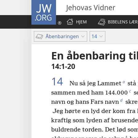
JW.ORG
Jehovas Vidner
HJEM
BIBELENS LÆR
Åbenbaringen
14
En åbenbaring ti
14:1-20
14
a
Nu så jeg Lammet
stå 
c
sammen med ham 144.000
s
d
navn og hans Fars navn
skre
Jeg hørte en lyd der kom fra 
kraftig som lyden af brusend
buldrende torden. Det lød so