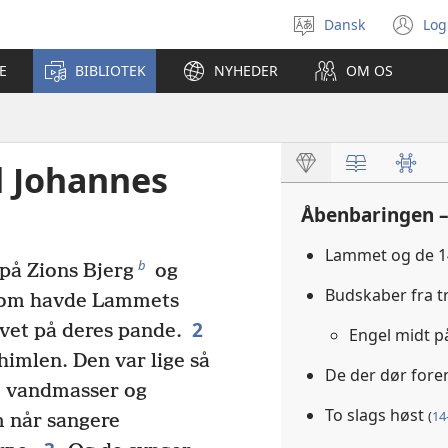
Dansk
Log
Vælg
(å
sprog
ny
E
BIBLIOTEK
NYHEDER
OM OS
vi
l Johannes
Åbenbaringen –
Lammet og de 1
b
på Zions Bjerg
og
Budskaber fra t
om havde Lammets
2
vet på deres pande.
Engel midt 
himlen. Den var lige så
De der dør foren
e vandmasser og
To slags høst
(
14
m når sangere