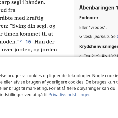
arp segl i hånden.
Åbenbaringen 1
ud fra
Fodnoter
råbte med kraftig
en: “Sving din segl, og
Eller “vredes”.
er timen kommet til at
Græsk:
porneia.
Se
16
a
dmoden.”
Han der
Krydshenvisninge
l over jorden, og jorden
r
Esa 21:9; Åb 18:2
gel ud fra
q
Åb 17:18
, og han havde også en
else bruger vi cookies og lignende teknologier. Nogle cook
s
Jer 51:7, 8; Åb 17:
e eller afvise brugen af yderligere cookies. De bruges kun 
eller brugt til marketing. For at få flere oplysninger kan du
 ud fra altret. Han
Åbenbaringen 1
ndstillinger ved at gå til
Privatlivsindstillinger
.
Han råbte højt til ham
Krydshenvisninge
å i gang med din
på jordens vinstok, for
t
Åb 13:1