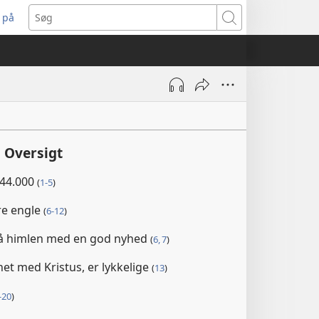
 på
bner
Søg
t
ndue)
 Oversigt
44.000
(
1-5
)
re engle
(
6-12
)
på himlen med en god nyhed
(
6, 7
)
et med Kristus, er lykkelige
(
13
)
-20
)