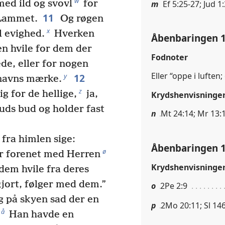
w
med ild og svovl
for
m
Ef 5:25-27; Jud 1
11
 Lammet.
Og røgen
x
al evighed.
Hverken
Åbenbaringen 1
en hvile for dem der
Fodnoter
ede, eller for nogen
Eller “oppe i luften
12
y
 navns mærke.
z
 for de hellige,
ja,
Krydshenvisninge
uds bud og holder fast
n
Mt 24:14; Mr 13:
fra himlen sige:
Åbenbaringen 1
ø
ør forenet med Herren
Krydshenvisninge
 dem hvile fra deres
gjort, følger med dem.”
o
2Pe 2:9
g på skyen sad der en
p
2Mo 20:11; Sl 146
å
Han havde en