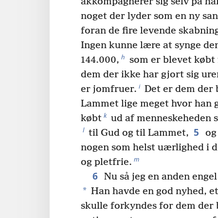
akkompagnerer sig selv på ha
noget der lyder som en ny san
foran de fire levende skabnin
Ingen kunne lære at synge de
h
144.000,
som er blevet købt 
dem der ikke har gjort sig ure
i
er jomfruer.
Det er dem der b
Lammet lige meget hvor han g
k
købt
ud af menneskeheden s
5
l
til Gud og til Lammet,
og 
nogen som helst uærlighed i 
m
og pletfrie.
6
Nu så jeg en anden engel
*
Han havde en god nyhed, et
skulle forkyndes for dem der b