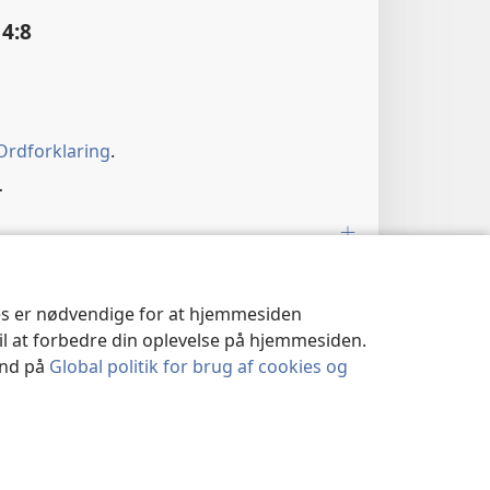
4:8
Ordforklaring
.
r
1
ies er nødvendige for at hjemmesiden
1, 2; Åb 18:2, 3
til at forbedre din oplevelse på hjemmesiden.
 ind på
Global politik for brug af cookies og
4:9
r