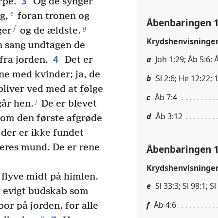
3
rpe.
Og de synger
e
g,
foran tronen og
Åbenbaringen 1
f
g
ger
og de ældste.
Krydshenvisninge
n sang undtagen de
4
a
Joh 1:29; Åb 5:6; 
fra jorden.
Det er
ne med kvinder; ja, de
b
Sl 2:6; He 12:22; 
liver ved med at følge
c
Åb 7:4
j
år hen.
De er blevet
d
Åb 3:12
om den første afgrøde
der er ikke fundet
deres mund. De er rene
Åbenbaringen 1
Krydshenvisninge
 flyve midt på himlen.
e
Sl 33:3; Sl 98:1; S
 evigt budskab som
f
Åb 4:6
or på jorden, for alle
n