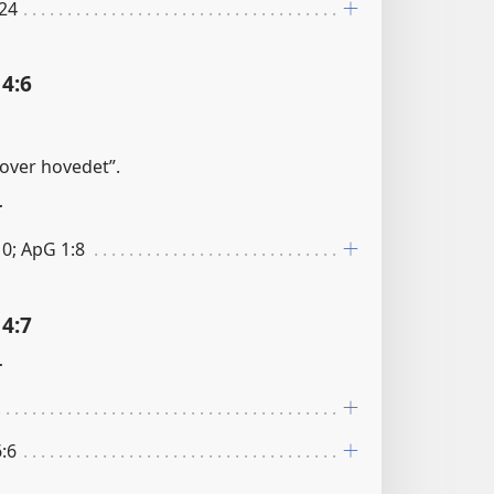
:24
4:6
; over hovedet”.
r
10; ApG 1:8
4:7
r
:6