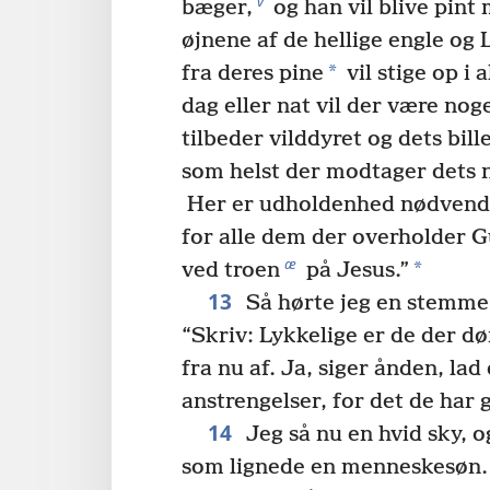
v
bæger,
og han vil blive pint 
øjnene af de hellige engle og
*
fra deres pine
vil stige op i 
dag eller nat vil der være nog
tilbeder vilddyret og dets bill
som helst der modtager dets
Her er udholdenhed nødvendig
for alle dem der overholder G
æ
*
ved troen
på Jesus.”
13
Så hørte jeg en stemme 
“Skriv: Lykkelige er de der d
fra nu af. Ja, siger ånden, lad
anstrengelser, for det de har 
14
Jeg så nu en hvid sky, o
som lignede en menneskesøn.