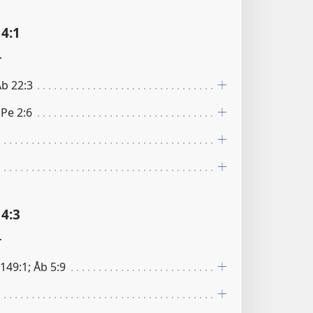
4:1
r
Åb 22:3
1Pe 2:6
4:3
r
l 149:1; Åb 5:9