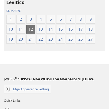
Kalibotang
Kalibotang
Levitico
Hubad
Hubad
SUMARYO
sa
sa
Balaang
Balaang
1
2
3
4
5
6
7
8
9
Kasulatan
Kasulatan
10
11
12
13
14
15
16
17
18
(Gihubad
(Gihubad
Gikan
Gikan
19
20
21
22
23
24
25
26
27
sa
sa
2013
2013
nga
nga
Rebisadong
Rebisadong
Edisyon
Edisyon
sa
sa
New
New
®
JW.ORG
/ OPISYAL NGA WEBSITE SA MGA SAKSI NI JEHOVA
World
World
Translation
Translation
Mga Appearance Setting
of
of
the
the
Quick Links
Holy
Holy