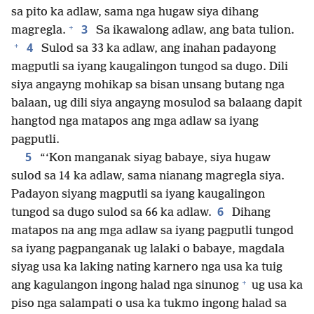
sa pito ka adlaw, sama nga hugaw siya dihang
+
3
magregla.
Sa ikawalong adlaw, ang bata tulion.
+
4
Sulod sa 33 ka adlaw, ang inahan padayong
magputli sa iyang kaugalingon tungod sa dugo. Dili
siya angayng mohikap sa bisan unsang butang nga
balaan, ug dili siya angayng mosulod sa balaang dapit
hangtod nga matapos ang mga adlaw sa iyang
pagputli.
5
“‘Kon manganak siyag babaye, siya hugaw
sulod sa 14 ka adlaw, sama nianang magregla siya.
Padayon siyang magputli sa iyang kaugalingon
6
tungod sa dugo sulod sa 66 ka adlaw.
Dihang
matapos na ang mga adlaw sa iyang pagputli tungod
sa iyang pagpanganak ug lalaki o babaye, magdala
siyag usa ka laking nating karnero nga usa ka tuig
+
ang kagulangon ingong halad nga sinunog
ug usa ka
piso nga salampati o usa ka tukmo ingong halad sa