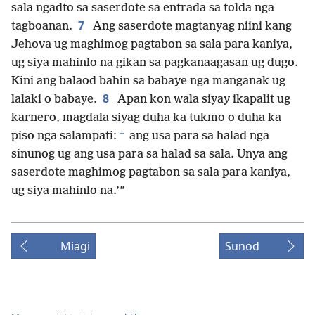
sala ngadto sa saserdote sa entrada sa tolda nga
7
tagboanan.
Ang saserdote magtanyag niini kang
Jehova ug maghimog pagtabon sa sala para kaniya,
ug siya mahinlo na gikan sa pagkanaagasan ug dugo.
Kini ang balaod bahin sa babaye nga manganak ug
8
lalaki o babaye.
Apan kon wala siyay ikapalit ug
karnero, magdala siyag duha ka tukmo o duha ka
+
piso nga salampati:
ang usa para sa halad nga
sinunog ug ang usa para sa halad sa sala. Unya ang
saserdote maghimog pagtabon sa sala para kaniya,
ug siya mahinlo na.’”
Miagi
Sunod