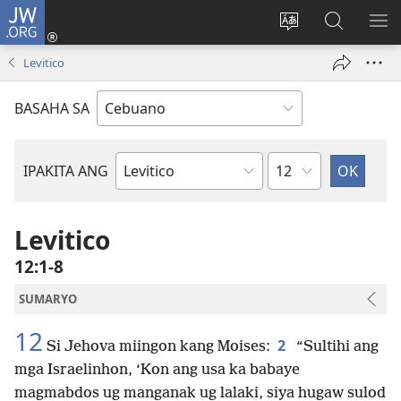
JW.ORG
Log
In
Ilisi
Pangitaa
IPA
(mo-
ang
sa
AN
Levitico
open
pinulongan
JW.ORG
ME
ug
sa
BASAHA SA
bag-
site
ong
window)
Kapitulo
IPAKITA ANG
Basahon
sa
Bibliya
Levitico
12:1-8
SUMARYO
12
2
Si Jehova miingon kang Moises:
“Sultihi ang
mga Israelinhon, ‘Kon ang usa ka babaye
magmabdos ug manganak ug lalaki, siya hugaw sulod