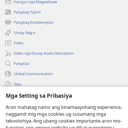
Hangyo nga Magpaduaw
Scriptures)
Scriptures)
Pangitag Tigom
(mo-
open
Pangitag Kombensiyon
(mo-
ug
open
bag-
Unsay Bag-o
ug
ong
bag-
window)
Video
ong
window)
Video nga Dunay Audio Description
Pangitaa
Global Communication
Giya
Mga Setting sa Pribasiya
Donasyon
(mo-
open
Aron mahatag namo ang kinamaayohang experience,
ug
naggamit mig mga cookies ug susamang mga
Watchtower ONLINE NGA LIBRARYA
(mo-
bag-
teknolohiya. Ang ubang cookies importante aron mo-
open
ong
®
JW Hub
function ang among website ug dili ni puwedeng i-
ug
window)