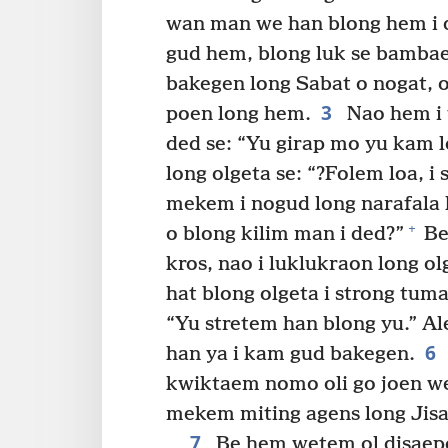
wan man we han blong hem i 
gud hem, blong luk se bamba
bakegen long Sabat o nogat,
3
poen long hem.
Nao hem i 
ded se: “Yu girap mo yu kam l
long olgeta se: “?Folem loa, i
mekem i nogud long narafala l
+
o blong kilim man i ded?”
Be
kros, nao i luklukraon long 
hat blong olgeta i strong tuma
“Yu stretem han blong yu.” A
6
han ya i kam gud bakegen.
kwiktaem nomo oli go joen w
mekem miting agens long Jisa
7
Be hem wetem ol disaepol