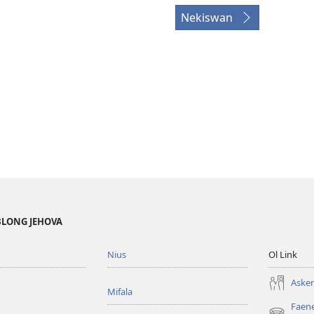
Nekiswan
BLONG JEHOVA
Nius
Ol Link
Askem
Mifala
Faen