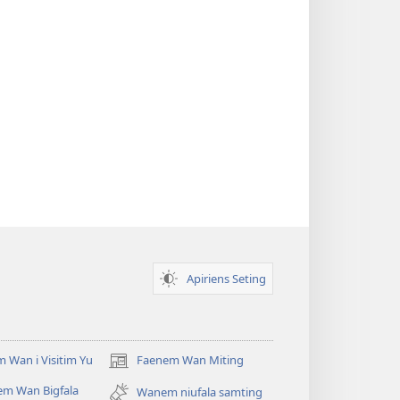
Apiriens Seting
 Wan i Visitim Yu
Faenem Wan Miting
(openem
wan
em Wan Bigfala
Wanem niufala samting