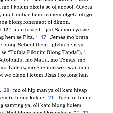
 mo i kolem olgeta se ol aposol. Olgeta
, mo bambae hem i sanem olgeta oli go
+
aoa blong ronemaot ol dimon.
+
t 12
man insaed, i gat Saemon ya we
17
+
g hem se Pita,
Jemes mo brata
oe blong Sebedi (hem i givim nem ya
+
 se “Tufala Pikinini Blong Tanda”),
Batolomiu, mo Matiu, mo Tomas, mo
, mo Tadeas, mo Saemon we i wan man
 we biaen i letem Jisas i go long han
20
,
mo ol hip man ya oli kam hivap
21
aem tu blong kakae.
Taem ol famle
ng samting ya, oli kam blong holem
22
+