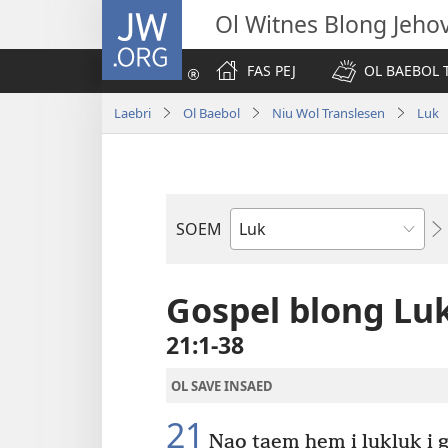
JW.ORG
Ol Witnes Blong Jeho
FAS PEJ
OL BAEBOL T
Laebri
Ol Baebol
Niu Wol Translesen
Luk
SOEM
Ol
Buk
Blong
Gospel blong Lu
Baebol
21:1-38
OL SAVE INSAED
21
Nao taem hem i lukluk i g