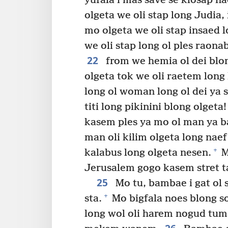
yufala i mas save se klosap na
olgeta we oli stap long Judia, i
mo olgeta we oli stap insaed l
we oli stap long ol ples raonab
22
from we hemia ol dei blo
olgeta tok we oli raetem long
long ol woman long ol dei ya si
titi long pikinini blong olgeta!
kasem ples ya mo ol man ya b
man oli kilim olgeta long naef
+
kalabus long olgeta nesen.
M
Jerusalem gogo kasem stret t
25
Mo tu, bambae i gat ol 
+
sta.
Mo bigfala noes blong so
long wol oli harem nogud tuma