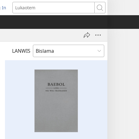
 In
openem
Lukaotem
an
ufala
ndo)
LANWIS