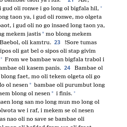
o bambae taon ya i lus.
Ale,
+
 gud oli ronwe i go long ol bigfala hil,
ong taon ya, i gud oli ronwe, mo olgeta
aot, i gud oli no go insaed long taon ya,
*
ng mekem jastis
mo blong mekem
23
 Baebol, oli kamtru.
!Sore tumas
pos oli gat bel o sipos oli stap givim
+
From we bambae wan bigfala trabol i
24
ambae oli kasem panis.
Bambae ol
 blong faet, mo oli tekem olgeta oli go
*
o ol nesen
bambae oli purumbut long
+
*
aem blong ol nesen
i finis.
saen long san mo long mun mo long ol
lwota we i raf, i mekem se ol nesen
s nao oli no save se bambae oli