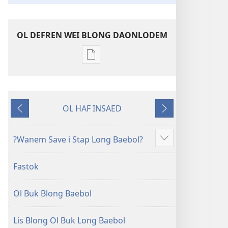
OL DEFREN WEI BLONG DAONLODEM
Ol
defren
wei
blong
OL HAF INSAED
daonlodem
Gobak
Nekiswan
ol
buk
?Wanem Save i Stap Long Baebol?
Sam
long
moa
intenet
Fastok
Baebol
Long
Ol Buk Blong Baebol
Niu
Wol
Translesen
Lis Blong Ol Buk Long Baebol