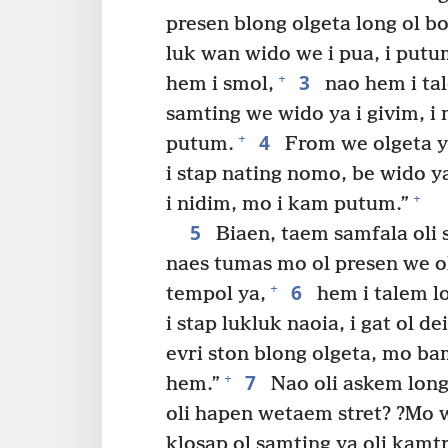
presen blong olgeta long ol b
luk wan wido we i pua, i putu
3
+
hem i smol,
nao hem i tal
samting we wido ya i givim, i 
4
+
putum.
From we olgeta y
i stap nating nomo, be wido 
+
i nidim, mo i kam putum.”
5
Biaen, taem samfala oli s
naes tumas mo ol presen we ol
6
+
tempol ya,
hem i talem lo
i stap lukluk naoia, i gat ol 
evri ston blong olgeta, mo bam
7
+
hem.”
Nao oli askem long
oli hapen wetaem stret? ?Mo
klosap ol samting ya oli kamt