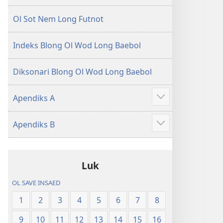
Ol Sot Nem Long Futnot
Indeks Blong Ol Wod Long Baebol
Diksonari Blong Ol Wod Long Baebol
Apendiks A
Sam
moa
Apendiks B
Sam
moa
Luk
OL SAVE INSAED
1
2
3
4
5
6
7
8
9
10
11
12
13
14
15
16