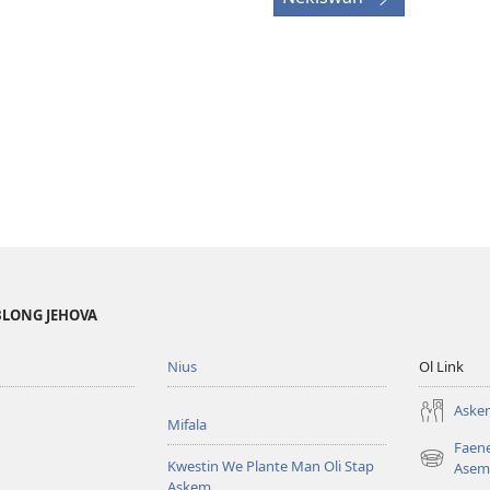
BLONG JEHOVA
Nius
Ol Link
Askem
Mifala
Faen
Kwestin We Plante Man Oli Stap
(openem
Asem
Askem
wan