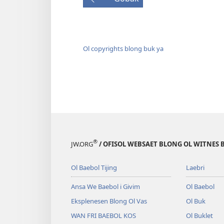
Ol copyrights blong buk ya
®
JW.ORG
/ OFISOL WEBSAET BLONG OL WITNES 
Ol Baebol Tijing
Laebri
Ansa We Baebol i Givim
Ol Baebol
Eksplenesen Blong Ol Vas
Ol Buk
WAN FRI BAEBOL KOS
Ol Buklet