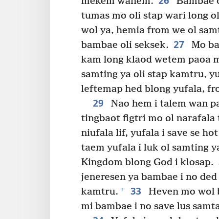
26
mekem wanem.
Bambae ol
tumas mo oli stap wari long 
wol ya, hemia from we ol samt
27
bambae oli seksek.
Mo bam
kam long klaod wetem paoa mo
samting ya oli stap kamtru, yu
leftemap hed blong yufala, fr
29
Nao hem i talem wan par
tingbaot figtri mo ol narafala t
niufala lif, yufala i save se ho
taem yufala i luk ol samting y
Kingdom blong God i klosap.
jeneresen ya bambae i no ded 
33
+
kamtru.
Heven mo wol ba
mi bambae i no save lus samt