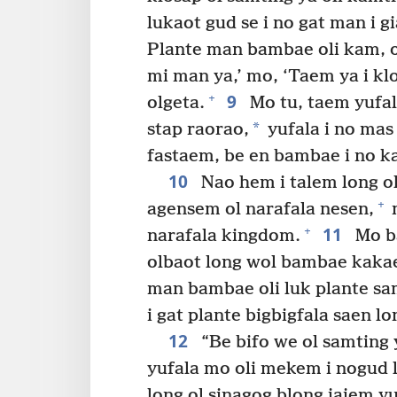
lukaot gud se i no gat man i g
Plante man bambae oli kam, ol
mi man ya,’ mo, ‘Taem ya i klo
9
+
olgeta.
Mo tu, taem yufala
*
stap raorao,
yufala i no mas
fastaem, be en bambae i no k
10
Nao hem i talem long ol
+
agensem ol narafala nesen,
m
11
+
narafala kingdom.
Mo b
olbaot long wol bambae kakae i
man bambae oli luk plante sa
i gat plante bigbigfala saen l
12
“Be bifo we ol samting 
yufala mo oli mekem i nogud l
long ol sinagog blong jajem yu