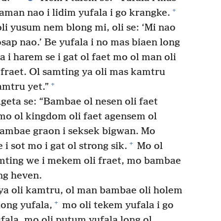
+
iaman nao i lidim yufala i go krangke.
i yusum nem blong mi, oli se: ‘Mi nao
sap nao.’ Be yufala i no mas biaen long
 i harem se i gat ol faet mo ol man oli
 fraet. Ol samting ya oli mas kamtru
+
amtru yet.”
geta se: “Bambae ol nesen oli faet
o ol kingdom oli faet agensem ol
ambae graon i seksek bigwan. Mo
+
 sot mo i gat ol strong sik.
Mo ol
mting we i mekem oli fraet, mo bambae
ong heven.
ya oli kamtru, ol man bambae oli holem
+
ong yufala,
mo oli tekem yufala i go
fala, mo oli putum yufala long ol