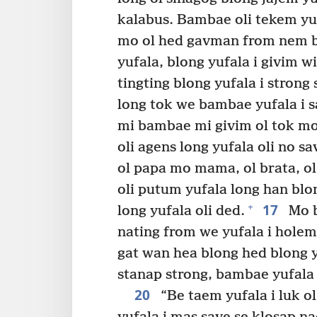
kalabus. Bambae oli tekem yuf
mo ol hed gavman from nem b
yufala, blong yufala i givim w
tingting blong yufala i strong
long tok we bambae yufala i s
mi bambae mi givim ol tok mo
oli agens long yufala oli no 
ol papa mo mama, ol brata, ol
oli putum yufala long han blo
17
+
long yufala oli ded.
Mo b
nating from we yufala i hole
gat wan hea blong hed blong y
stanap strong, bambae yufala 
20
“Be taem yufala i luk o