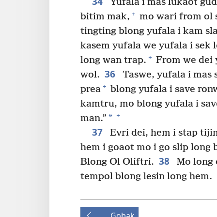
34
Yufala i mas lukaot gud
+
bitim mak,
mo wari from ol 
tingting blong yufala i kam s
kasem yufala we yufala i sek 
+
long wan trap.
From we dei 
36
wol.
Taswe, yufala i mas 
+
prea
blong yufala i save ron
kamtru, mo blong yufala i sav
+
*
man.”
37
Evri dei, hem i stap tij
hem i goaot mo i go slip long 
38
Blong Ol Oliftri.
Mo long e
tempol blong lesin long hem.
Gobak