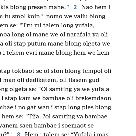
2
+
okis blong presen mane.
Nao hem i
*
m tu smol koin
nomo we valiu blong
em se: “Tru mi talem long yufala,
moa long ol mane we ol narafala ya oli
a oli stap putum mane blong olgeta we
ya i tekem evri mane blong hem we hem
tap tokbaot se ol ston blong tempol oli
 man oli dediketem, oli flasem gud
ng olgeta se: “Ol samting ya we yufala
dei i stap kam we bambae oli brekemdaon
bae i no gat wan i stap long ples blong
 hem se: “Tija, ?ol samting ya bambae
 wanem saen bambae i soemaot se
8
+
ru?”
Hem i talem se: “Yufala i mas