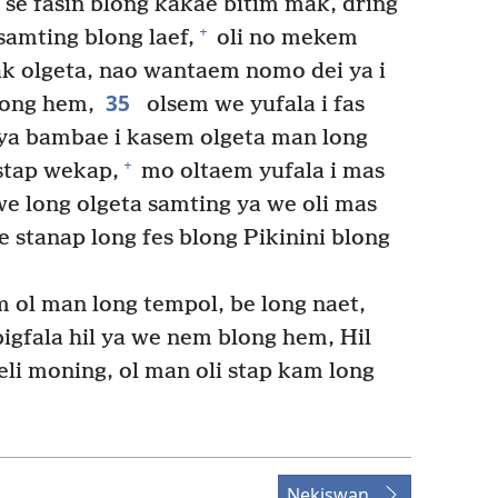
 se fasin blong kakae bitim mak, dring
+
samting blong laef,
oli no mekem
lak olgeta, nao wantaem nomo dei ya i
35
long hem,
olsem we yufala i fas
ya bambae i kasem olgeta man long
+
stap wekap,
mo oltaem yufala i mas
we long olgeta samting ya we oli mas
e stanap long fes blong Pikinini blong
im ol man long tempol, be long naet,
bigfala hil ya we nem blong hem, Hil
li moning, ol man oli stap kam long
Nekiswan