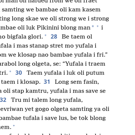
 man oli hafded from we oli fraet
ol samting we bambae oli kam kasem
ing long skae we oli strong we i strong
+
*
bae oli luk Pikinini blong man
i
28
+
 bigfala glori.
Be taem ol
fala i mas stanap stret mo yufala i
om we klosap nao bambae yufala i fri.”
abol long olgeta, se: “Yufala i traem
30
+
ri.
Taem yufala i luk oli putum
31
t taem i klosap.
Long sem fasin,
a oli stap kamtru, yufala i mas save se
32
Tru mi talem long yufala,
evriwan yet gogo olgeta samting ya oli
mbae tufala i save lus, be tok blong
+
aem.