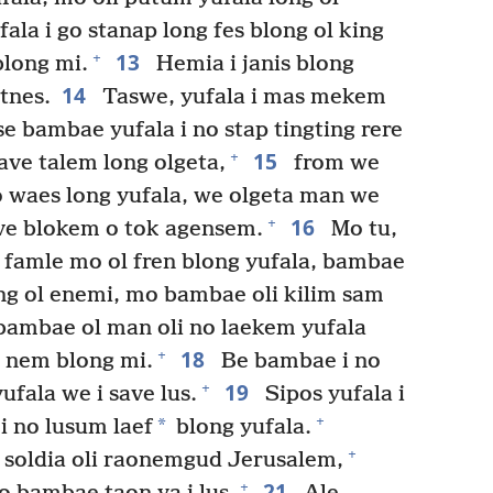
ala i go stanap long fes blong ol king
13
+
long mi.
Hemia i janis blong
14
itnes.
Taswe, yufala i mas mekem
 se bambae yufala i no stap tingting rere
15
+
ave talem long olgeta,
from we
 waes long yufala, we olgeta man we
16
+
save blokem o tok agensem.
Mo tu,
 famle mo ol fren blong yufala, bambae
ng ol enemi, mo bambae oli kilim sam
ambae ol man oli no laekem yufala
18
+
m nem blong mi.
Be bambae i no
19
+
ufala we i save lus.
Sipos yufala i
+
*
i no lusum laef
blong yufala.
+
l soldia oli raonemgud Jerusalem,
21
+