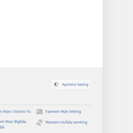
Apiriens Seting
 Wan i Visitim Yu
Faenem Wan Miting
(openem
wan
em Wan Bigfala
Wanem niufala samting
niufala
bli
windo)