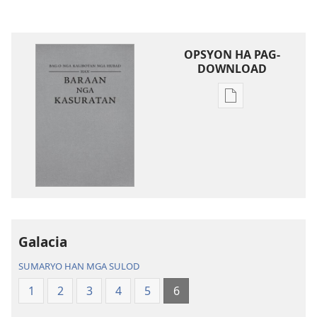
OPSYON HA PAG-
DOWNLOAD
Opsyon
ha
pag-
download
hin
digital
nga
mga
publikasyon
Galacia
Bag-
SUMARYO HAN MGA SULOD
o
nga
1
2
3
4
5
6
Kalibotan