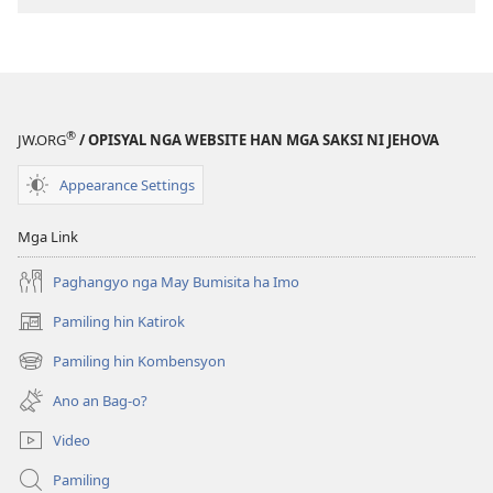
nga
Hubad
han
Baraan
nga
®
JW.ORG
/ OPISYAL NGA WEBSITE HAN MGA SAKSI NI JEHOVA
Kasuratan
Appearance Settings
Mga Link
Paghangyo nga May Bumisita ha Imo
Pamiling hin Katirok
(opens
new
Pamiling hin Kombensyon
(opens
window)
new
Ano an Bag-o?
window)
Video
Pamiling