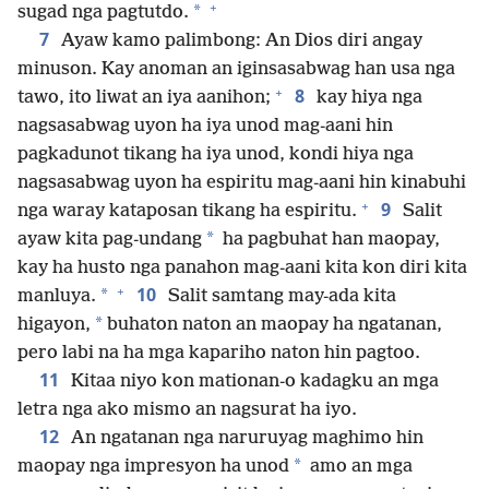
+
*
sugad nga pagtutdo.
7
Ayaw kamo palimbong: An Dios diri angay
minuson. Kay anoman an iginsasabwag han usa nga
+
8
tawo, ito liwat an iya aanihon;
kay hiya nga
nagsasabwag uyon ha iya unod mag-aani hin
pagkadunot tikang ha iya unod, kondi hiya nga
nagsasabwag uyon ha espiritu mag-aani hin kinabuhi
+
9
nga waray kataposan tikang ha espiritu.
Salit
*
ayaw kita pag-undang
ha pagbuhat han maopay,
kay ha husto nga panahon mag-aani kita kon diri kita
+
10
*
manluya.
Salit samtang may-ada kita
*
higayon,
buhaton naton an maopay ha ngatanan,
pero labi na ha mga kapariho naton hin pagtoo.
11
Kitaa niyo kon mationan-o kadagku an mga
letra nga ako mismo an nagsurat ha iyo.
12
An ngatanan nga naruruyag maghimo hin
*
maopay nga impresyon ha unod
amo an mga