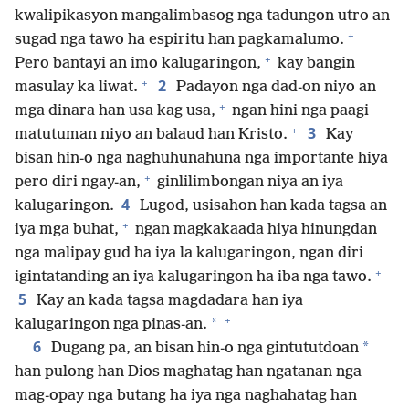
kwalipikasyon mangalimbasog nga tadungon utro an
+
sugad nga tawo ha espiritu han pagkamalumo.
+
Pero bantayi an imo kalugaringon,
kay bangin
+
2
masulay ka liwat.
Padayon nga dad-on niyo an
+
mga dinara han usa kag usa,
ngan hini nga paagi
+
3
matutuman niyo an balaud han Kristo.
Kay
bisan hin-o nga naghuhunahuna nga importante hiya
+
pero diri ngay-an,
ginlilimbongan niya an iya
4
kalugaringon.
Lugod, usisahon han kada tagsa an
+
iya mga buhat,
ngan magkakaada hiya hinungdan
nga malipay gud ha iya la kalugaringon, ngan diri
+
igintatanding an iya kalugaringon ha iba nga tawo.
5
Kay an kada tagsa magdadara han iya
+
*
kalugaringon nga pinas-an.
6
*
Dugang pa, an bisan hin-o nga gintututdoan
han pulong han Dios maghatag han ngatanan nga
mag-opay nga butang ha iya nga naghahatag han