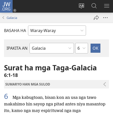
JW.ORG
Pag-
log
Balyui
Pamiling
IPA
In
hin
ha
AN
Galacia
(opens
yinaknan
JW.ORG
ME
new
an
BASAHA HA
window)
site
Kapitulo
IPAKITA AN
Libro
han
Biblia
Surat ha mga Taga-Galacia
6:1-18
SUMARYO HAN MGA SULOD
6
Mga kabugtoan, bisan kon an usa nga tawo
makahimo hin sayop nga pitad antes niya masantop
ito, kamo nga may espirituwal nga mga