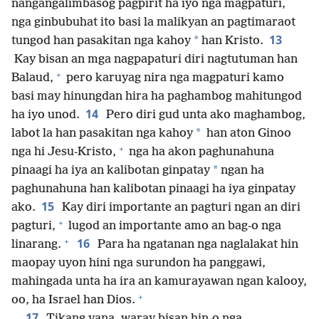
nangangalimbasog pagpirit ha iyo nga magpaturi,
nga ginbubuhat ito basi la malikyan an pagtimaraot
13
*
tungod han pasakitan nga kahoy
han Kristo.
Kay bisan an mga nagpapaturi diri nagtutuman han
+
Balaud,
pero karuyag nira nga magpaturi kamo
basi may hinungdan hira ha paghambog mahitungod
14
ha iyo unod.
Pero diri gud unta ako maghambog,
*
labot la han pasakitan nga kahoy
han aton Ginoo
+
nga hi Jesu-Kristo,
nga ha akon paghunahuna
*
pinaagi ha iya an kalibotan ginpatay
ngan ha
paghunahuna han kalibotan pinaagi ha iya ginpatay
15
ako.
Kay diri importante an pagturi ngan an diri
+
pagturi,
lugod an importante amo an bag-o nga
+
16
linarang.
Para ha ngatanan nga naglalakat hin
maopay uyon hini nga surundon ha panggawi,
mahingada unta ha ira an kamurayawan ngan kalooy,
+
oo, ha Israel han Dios.
17
Tikang yana, waray bisan hin-o nga