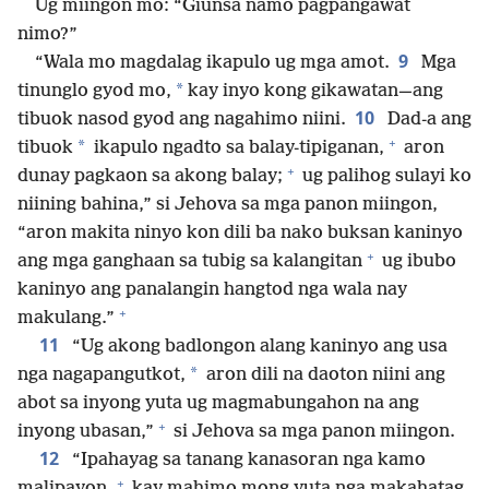
Ug miingon mo: “Giunsa namo pagpangawat
nimo?”
9
“Wala mo magdalag ikapulo ug mga amot.
Mga
*
tinunglo gyod mo,
kay inyo kong gikawatan​—⁠ang
10
tibuok nasod gyod ang nagahimo niini.
Dad-a ang
+
*
tibuok
ikapulo ngadto sa balay-tipiganan,
aron
+
dunay pagkaon sa akong balay;
ug palihog sulayi ko
niining bahina,” si Jehova sa mga panon miingon,
“aron makita ninyo kon dili ba nako buksan kaninyo
+
ang mga ganghaan sa tubig sa kalangitan
ug ibubo
kaninyo ang panalangin hangtod nga wala nay
+
makulang.”
11
“Ug akong badlongon alang kaninyo ang usa
*
nga nagapangutkot,
aron dili na daoton niini ang
abot sa inyong yuta ug magmabungahon na ang
+
inyong ubasan,”
si Jehova sa mga panon miingon.
12
“Ipahayag sa tanang kanasoran nga kamo
+
malipayon,
kay mahimo mong yuta nga makahatag