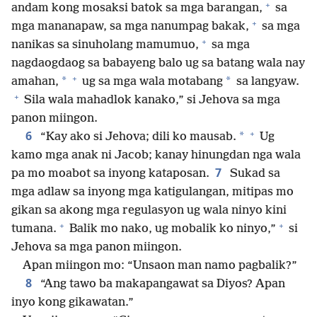
+
andam kong mosaksi batok sa mga barangan,
sa
+
mga mananapaw, sa mga nanumpag bakak,
sa mga
+
nanikas sa sinuholang mamumuo,
sa mga
nagdaogdaog sa babayeng balo ug sa batang wala nay
+
*
*
amahan,
ug sa mga wala motabang
sa langyaw.
+
Sila wala mahadlok kanako,” si Jehova sa mga
panon miingon.
+
6
*
“Kay ako si Jehova; dili ko mausab.
Ug
kamo mga anak ni Jacob; kanay hinungdan nga wala
7
pa mo moabot sa inyong kataposan.
Sukad sa
mga adlaw sa inyong mga katigulangan, mitipas mo
gikan sa akong mga regulasyon ug wala ninyo kini
+
+
tumana.
Balik mo nako, ug mobalik ko ninyo,”
si
Jehova sa mga panon miingon.
Apan miingon mo: “Unsaon man namo pagbalik?”
8
“Ang tawo ba makapangawat sa Diyos? Apan
inyo kong gikawatan.”