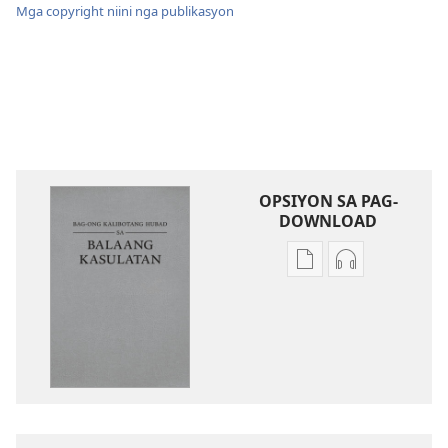
Mga copyright niini nga publikasyon
OPSIYON SA PAG-
DOWNLOAD
Opsiyon
Opsiyon
sa
sa
pag-
pag-
download
download
sa
sa
publikasyon
audio
Bag-
Bag-
ong
ong