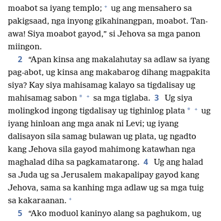
+
moabot sa iyang templo;
ug ang mensahero sa
pakigsaad, nga inyong gikahinangpan, moabot. Tan-
awa! Siya moabot gayod,” si Jehova sa mga panon
miingon.
2
“Apan kinsa ang makalahutay sa adlaw sa iyang
pag-abot, ug kinsa ang makabarog dihang magpakita
siya? Kay siya mahisamag kalayo sa tigdalisay ug
+
3
*
mahisamag sabon
sa mga tiglaba.
Ug siya
+
*
molingkod ingong tigdalisay ug tighinlog plata
ug
iyang hinloan ang mga anak ni Levi; ug iyang
dalisayon sila samag bulawan ug plata, ug ngadto
kang Jehova sila gayod mahimong katawhan nga
4
maghalad diha sa pagkamatarong.
Ug ang halad
sa Juda ug sa Jerusalem makapalipay gayod kang
Jehova, sama sa kanhing mga adlaw ug sa mga tuig
+
sa kakaraanan.
5
“Ako moduol kaninyo alang sa paghukom, ug