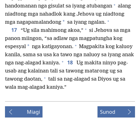
+
handomanan nga gisulat sa iyang atubangan
alang
niadtong mga nahadlok kang Jehova ug niadtong
+
*
mga nagapamalandong
sa iyang ngalan.
+
17
“Ug sila mahimong akoa,”
si Jehova sa mga
panon miingon, “sa adlaw nga magpatungha kog
+
*
espesyal
nga katigayonan.
Magpakita kog kaluoy
kanila, sama sa usa ka tawo nga naluoy sa iyang anak
+
18
nga nag-alagad kaniya.
Ug makita ninyo pag-
usab ang kalainan tali sa tawong matarong ug sa
+
tawong daotan,
tali sa nag-alagad sa Diyos ug sa
wala mag-alagad kaniya.”
Miagi
Sunod