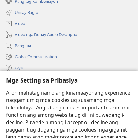
Pangitag Kombensiyon
(mo-
ug
Scriptures)
Scriptures)
open
bag-
Unsay Bag-o
ug
ong
bag-
window)
Video
ong
window)
Video nga Dunay Audio Description
Pangitaa
Global Communication
Giya
Mga Setting sa Pribasiya
Donasyon
(mo-
open
Aron mahatag namo ang kinamaayohang experience,
ug
naggamit mig mga cookies ug susamang mga
Watchtower ONLINE NGA LIBRARYA
(mo-
bag-
teknolohiya. Ang ubang cookies importante aron mo-
open
ong
®
JW Hub
function ang among website ug dili ni puwedeng i-
ug
window)
(mo-
bag-
decline. Puwede nimong i-accept o i-decline ang
open
ong
®
JW Library
ug
paggamit ug dugang nga mga cookies, nga gigamit
window)
bag-
lang namo aron mo-improve ang imong experience.