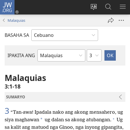
JW.ORG
Log
In
Ilisi
Pangitaa
IPA
(mo-
ang
sa
AN
Malaquias
open
pinulongan
JW.ORG
ME
ug
sa
BASAHA SA
bag-
site
ong
window)
Kapitulo
IPAKITA ANG
Basahon
sa
Bibliya
Malaquias
3:1-18
SUMARYO
3
“Tan-awa! Ipadala nako ang akong mensahero, ug
+
*
siya maghawan
ug dalan sa akong atubangan.
Ug
sa kalit ang matuod nga Ginoo, nga inyong gipangita,