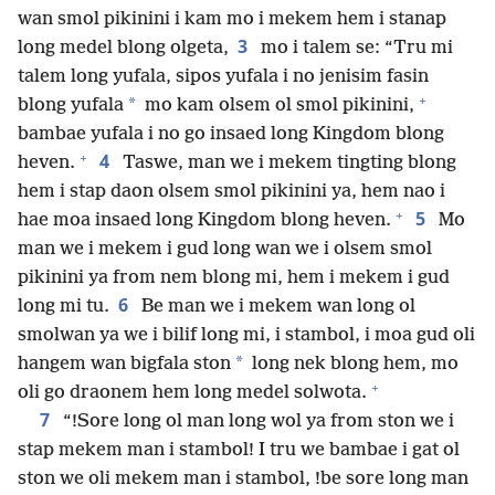
wan smol pikinini i kam mo i mekem hem i stanap
3
long medel blong olgeta,
mo i talem se: “Tru mi
talem long yufala, sipos yufala i no jenisim fasin
+
*
blong yufala
mo kam olsem ol smol pikinini,
bambae yufala i no go insaed long Kingdom blong
+
4
heven.
Taswe, man we i mekem tingting blong
hem i stap daon olsem smol pikinini ya, hem nao i
+
5
hae moa insaed long Kingdom blong heven.
Mo
man we i mekem i gud long wan we i olsem smol
pikinini ya from nem blong mi, hem i mekem i gud
6
long mi tu.
Be man we i mekem wan long ol
smolwan ya we i bilif long mi, i stambol, i moa gud oli
*
hangem wan bigfala ston
long nek blong hem, mo
+
oli go draonem hem long medel solwota.
7
“!Sore long ol man long wol ya from ston we i
stap mekem man i stambol! I tru we bambae i gat ol
ston we oli mekem man i stambol, !be sore long man