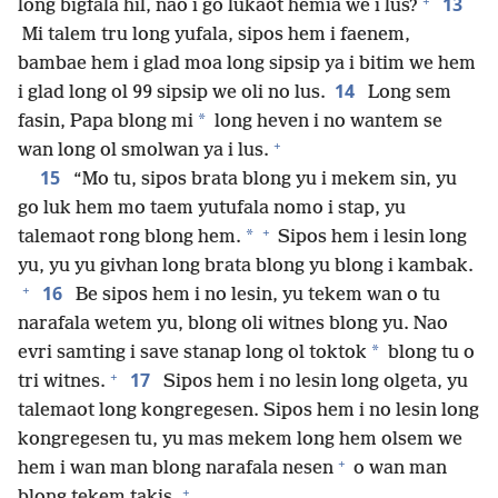
+
13
long bigfala hil, nao i go lukaot hemia we i lus?
Mi talem tru long yufala, sipos hem i faenem,
bambae hem i glad moa long sipsip ya i bitim we hem
14
i glad long ol 99 sipsip we oli no lus.
Long sem
*
fasin, Papa blong mi
long heven i no wantem se
+
wan long ol smolwan ya i lus.
15
“Mo tu, sipos brata blong yu i mekem sin, yu
go luk hem mo taem yutufala nomo i stap, yu
+
*
talemaot rong blong hem.
Sipos hem i lesin long
yu, yu yu givhan long brata blong yu blong i kambak.
+
16
Be sipos hem i no lesin, yu tekem wan o tu
narafala wetem yu, blong oli witnes blong yu. Nao
*
evri samting i save stanap long ol toktok
blong tu o
+
17
tri witnes.
Sipos hem i no lesin long olgeta, yu
talemaot long kongregesen. Sipos hem i no lesin long
kongregesen tu, yu mas mekem long hem olsem we
+
hem i wan man blong narafala nesen
o wan man
+
blong tekem takis.