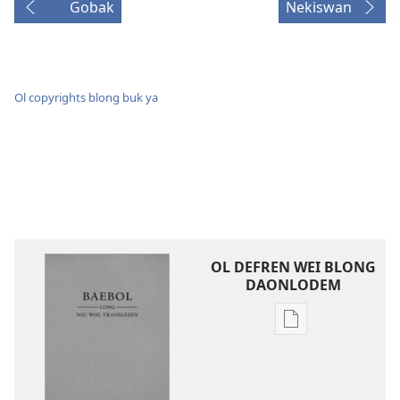
Gobak
Nekiswan
Ol copyrights blong buk ya
OL DEFREN WEI BLONG
DAONLODEM
Ol
defren
wei
blong