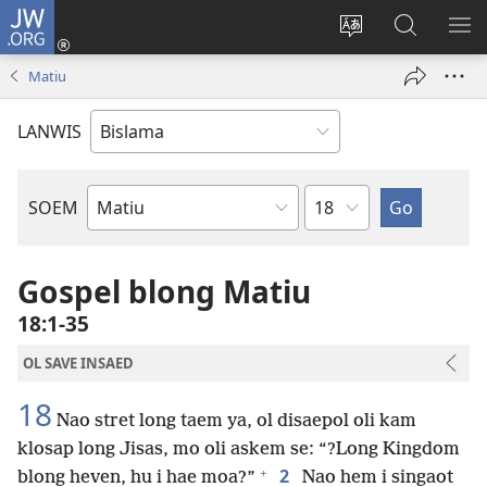
JW.ORG
Log
In
Jenisim
Lukaote
SO
(openem
lanwis
Insaed
ME
Matiu
wan
Long
niufala
JW.ORG
LANWIS
windo)
Japta
SOEM
Ol
Buk
Blong
Gospel blong Matiu
Baebol
18:1-35
OL SAVE INSAED
18
Nao stret long taem ya, ol disaepol oli kam
klosap long Jisas, mo oli askem se: “?Long Kingdom
+
2
blong heven, hu i hae moa?”
Nao hem i singaot