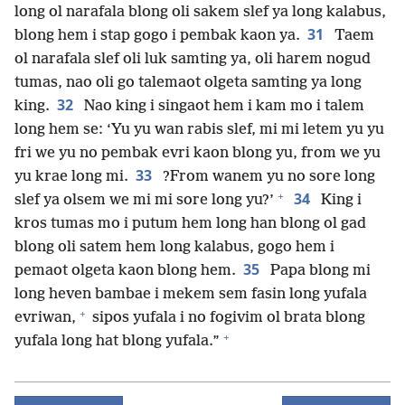
long ol narafala blong oli sakem slef ya long kalabus,
31
blong hem i stap gogo i pembak kaon ya.
Taem
ol narafala slef oli luk samting ya, oli harem nogud
tumas, nao oli go talemaot olgeta samting ya long
32
king.
Nao king i singaot hem i kam mo i talem
long hem se: ‘Yu yu wan rabis slef, mi mi letem yu yu
fri we yu no pembak evri kaon blong yu, from we yu
33
yu krae long mi.
?From wanem yu no sore long
+
34
slef ya olsem we mi mi sore long yu?’
King i
kros tumas mo i putum hem long han blong ol gad
blong oli satem hem long kalabus, gogo hem i
35
pemaot olgeta kaon blong hem.
Papa blong mi
long heven bambae i mekem sem fasin long yufala
+
evriwan,
sipos yufala i no fogivim ol brata blong
+
yufala long hat blong yufala.”