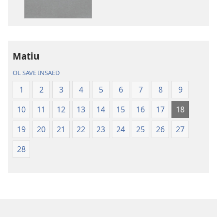
daonlodem
ol
buk
long
intenet
Matiu
Baebol
OL SAVE INSAED
Long
Niu
1
2
3
4
5
6
7
8
9
Wol
10
11
12
13
14
15
16
17
18
Translesen
19
20
21
22
23
24
25
26
27
28