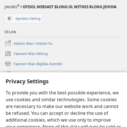
®
JW.ORG
/ OFISOL WEBSAET BLONG OL WITNES BLONG JEHOVA
Apiriens Seting
Ol Link
Askem Wan i Visitim Yu
Faenem Wan Miting
(openem
wan
Faenem Wan Bigfala Asembli
(openem
niufala
wan
windo)
Wanem niufala samting
niufala
Privacy Settings
windo)
Ol Video
To provide you with the best possible experience, we
Lukaotem Insaed Long JW.ORG
use cookies and similar technologies. Some cookies
are necessary to make our website work and cannot
Presen Mane
(openem
be refused. You can accept or decline the use of
wan
additional cookies, which we use only to improve
niufala
Wajtaoa LAEBRI LONG INTENET™
your experience. None of this data will ever be sold or
(openem