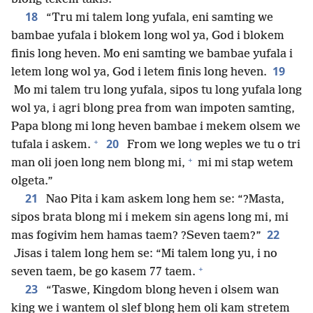
18
“Tru mi talem long yufala, eni samting we
bambae yufala i blokem long wol ya, God i blokem
finis long heven. Mo eni samting we bambae yufala i
19
letem long wol ya, God i letem finis long heven.
Mo mi talem tru long yufala, sipos tu long yufala long
wol ya, i agri blong prea from wan impoten samting,
Papa blong mi long heven bambae i mekem olsem we
+
20
tufala i askem.
From we long weples we tu o tri
+
man oli joen long nem blong mi,
mi mi stap wetem
olgeta.”
21
Nao Pita i kam askem long hem se: “?Masta,
sipos brata blong mi i mekem sin agens long mi, mi
22
mas fogivim hem hamas taem? ?Seven taem?”
Jisas i talem long hem se: “Mi talem long yu, i no
+
seven taem, be go kasem 77 taem.
23
“Taswe, Kingdom blong heven i olsem wan
king we i wantem ol slef blong hem oli kam stretem