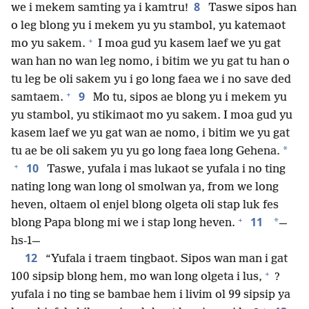
8
we i mekem samting ya i kamtru!
Taswe sipos han
o leg blong yu i mekem yu yu stambol, yu katemaot
+
mo yu sakem.
I moa gud yu kasem laef we yu gat
wan han no wan leg nomo, i bitim we yu gat tu han o
tu leg be oli sakem yu i go long faea we i no save ded
+
9
samtaem.
Mo tu, sipos ae blong yu i mekem yu
yu stambol, yu stikimaot mo yu sakem. I moa gud yu
kasem laef we yu gat wan ae nomo, i bitim we yu gat
*
tu ae be oli sakem yu yu go long faea long Gehena.
+
10
Taswe, yufala i mas lukaot se yufala i no ting
nating long wan long ol smolwan ya, from we long
heven, oltaem ol enjel blong olgeta oli stap luk fes
+
11
*
blong Papa blong mi we i stap long heven.
—
hs-1—
12
“Yufala i traem tingbaot. Sipos wan man i gat
+
100 sipsip blong hem, mo wan long olgeta i lus,
?
yufala i no ting se bambae hem i livim ol 99 sipsip ya