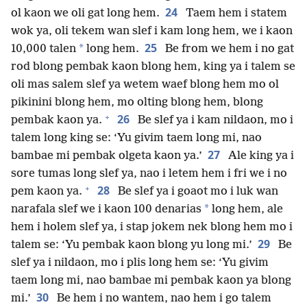
24
ol kaon we oli gat long hem.
Taem hem i statem
wok ya, oli tekem wan slef i kam long hem, we i kaon
25
*
10,000 talen
long hem.
Be from we hem i no gat
rod blong pembak kaon blong hem, king ya i talem se
oli mas salem slef ya wetem waef blong hem mo ol
pikinini blong hem, mo olting blong hem, blong
+
26
pembak kaon ya.
Be slef ya i kam nildaon, mo i
talem long king se: ‘Yu givim taem long mi, nao
27
bambae mi pembak olgeta kaon ya.’
Ale king ya i
sore tumas long slef ya, nao i letem hem i fri we i no
+
28
pem kaon ya.
Be slef ya i goaot mo i luk wan
*
narafala slef we i kaon 100 denarias
long hem, ale
hem i holem slef ya, i stap jokem nek blong hem mo i
29
talem se: ‘Yu pembak kaon blong yu long mi.’
Be
slef ya i nildaon, mo i plis long hem se: ‘Yu givim
taem long mi, nao bambae mi pembak kaon ya blong
30
mi.’
Be hem i no wantem, nao hem i go talem