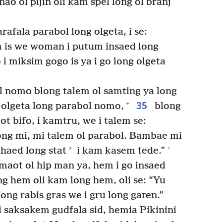
ao ol pijin oli kam spel long ol branj
afala parabol long olgeta, i se:
 is we woman i putum insaed long
 i miksim gogo is ya i go long olgeta
l nomo blong talem ol samting ya long
35
+
 olgeta long parabol nomo,
blong
t bifo, i kamtru, we i talem se:
g mi, mi talem ol parabol. Bambae mi
+
*
 haed long stat
i kam kasem tede.”
aot ol hip man ya, hem i go insaed
ng hem oli kam long hem, oli se: “Yu
ong rabis gras we i gru long garen.”
i saksakem gudfala sid, hemia Pikinini