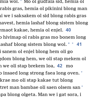
+
mia wol.
Mo ol gudfala sid, hemia ol
rabis gras, hemia ol pikinini blong man
 we i saksakem ol sid blong rabis gras
avest, hemia lashaf blong sistem blong
40
maot kakae, hemia ol enjel.
o hivimap ol rabis gras mo bonem long
41
+
*
ashaf blong sistem blong wol.
 sanem ol enjel blong hem oli go
gdom blong hem, we oli stap mekem ol
42
 we oli stap brekem loa,
mo
+
o insaed long strong faea long oven.
 krae mo oli stap kakae tut blong
+
stret man bambae oli saen olsem san
a blong olgeta. Man we i gat sora, i