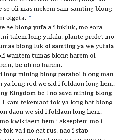
ve se oli mas mekem sam samting blong
+
m olgeta.’
e ae blong yufala i lukluk, mo sora
mi talem long yufala, plante profet mo
umas blong luk ol samting ya we yufala
li wantem tumas blong harem ol
arem, be oli no harem.
ud long mining blong parabol blong man
 ya long rod we sid i foldaon long hem,
ng Kingdom be i no save mining blong
i kam tekemaot tok ya long hat blong
ton daon we sid i foldaon long hem,
 mo kwiktaem hem i akseptem mo i
 tok ya i no gat rus, nao i stap