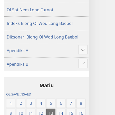
Ol Sot Nem Long Futnot
Indeks Blong Ol Wod Long Baebol
Diksonari Blong Ol Wod Long Baebol
Apendiks A
Sam
moa
Apendiks B
Sam
moa
Matiu
OL SAVE INSAED
1
2
3
4
5
6
7
8
9
10
11
12
13
14
15
16