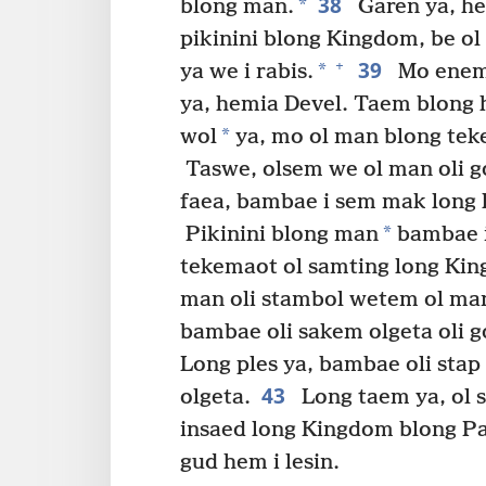
38
*
blong man.
Garen ya, he
pikinini blong Kingdom, be ol 
39
+
*
ya we i rabis.
Mo enemi
ya, hemia Devel. Taem blong h
*
wol
ya, mo ol man blong teke
Taswe, olsem we ol man oli g
faea, bambae i sem mak long l
*
Pikinini blong man
bambae i
tekemaot ol samting long Kin
man oli stambol wetem ol man
bambae oli sakem olgeta oli g
Long ples ya, bambae oli stap
43
olgeta.
Long taem ya, ol 
insaed long Kingdom blong Pap
gud hem i lesin.