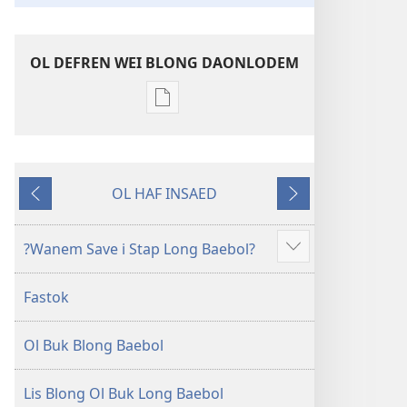
OL DEFREN WEI BLONG DAONLODEM
Ol
defren
wei
blong
OL HAF INSAED
daonlodem
Gobak
Nekiswan
ol
buk
?Wanem Save i Stap Long Baebol?
Sam
long
moa
intenet
Fastok
Baebol
Long
Ol Buk Blong Baebol
Niu
Wol
Translesen
Lis Blong Ol Buk Long Baebol