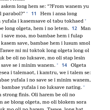
m askem long hem se: “?From wanem yu
11
+
l parabol?”
Hem i ansa long
+
em yufala i kasemsave ol tabu tokhaed
12
 long olgeta, hem i no letem.
Man
 i save moa, mo bambae hem i fulap
o kasem save, bambae hem i lusum smol
Taswe mi mi toktok long olgeta long ol
uk be oli no luksave, mo oli stap lesin
14
+
o save se i minim wanem.
Olgeta
sea i talemaot, i kamtru, we i talem se:
mbae yufala i no save se i minim wanem,
+
 bambae yufala i no luksave nating.
strong finis. Oli harem be oli no
 ae blong olgeta, mo oli blokem sora
kluk mo oli no harem. Taswe, long hat