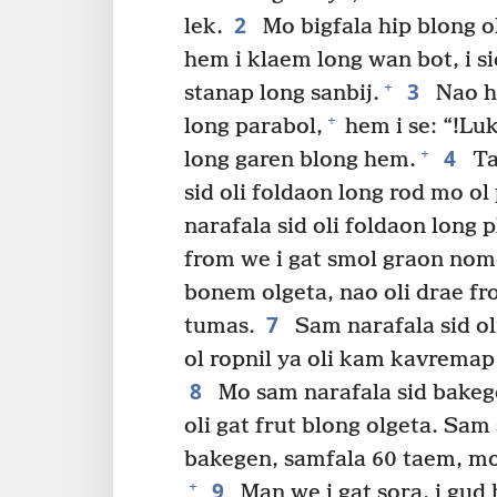
2
lek.
Mo bigfala hip blong o
hem i klaem long wan bot, i s
3
+
stanap long sanbij.
Nao he
+
long parabol,
hem i se: “!Lu
4
+
long garen blong hem.
Ta
sid oli foldaon long rod mo ol
narafala sid oli foldaon long 
from we i gat smol graon nom
bonem olgeta, nao oli drae fr
7
tumas.
Sam narafala sid oli
ol ropnil ya oli kam kavremap 
8
Mo sam narafala sid bakege
oli gat frut blong olgeta. Sam
bakegen, samfala 60 taem, mo
9
+
Man we i gat sora, i gud h