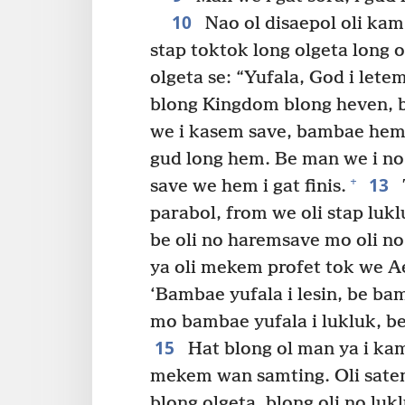
10
Nao ol disaepol oli ka
stap toktok long olgeta long o
olgeta se: “Yufala, God i let
blong Kingdom blong heven, be
we i kasem save, bambae hem
gud long hem. Be man we i n
13
+
save we hem i gat finis.
parabol, from we oli stap lukl
be oli no haremsave mo oli n
ya oli mekem profet tok we Ae
‘Bambae yufala i lesin, be ba
mo bambae yufala i lukluk, be
15
Hat blong ol man ya i kam 
mekem wan samting. Oli satem
blong olgeta, blong oli no lu