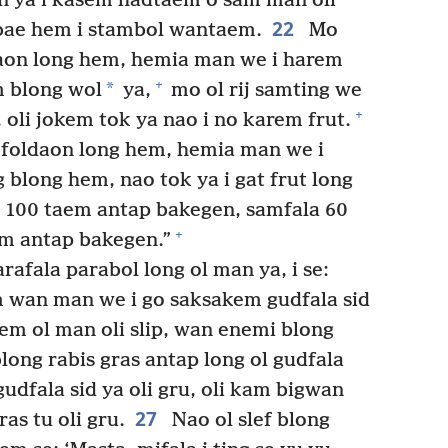
 ya i kasem hadtaem o sam man oli
22
bae hem i stambol wantaem.
Mo
ldaon long hem, hemia man we i harem
+
*
m blong wol
ya,
mo ol rij samting we
+
 oli jokem tok ya nao i no karem frut.
 foldaon long hem, hemia man we i
 blong hem, nao tok ya i gat frut long
m 100 taem antap bakegen, samfala 60
+
m antap bakegen.”
afala parabol long ol man ya, i se:
 wan man we i go saksakem gudfala sid
m ol man oli slip, wan enemi blong
long rabis gras antap long ol gudfala
udfala sid ya oli gru, oli kam bigwan
27
ras tu oli gru.
Nao ol slef blong