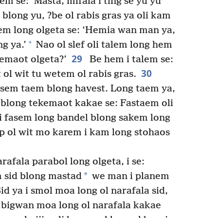
m se: ‘Masta, mifala i ting se yu yu
blong yu, ?be ol rabis gras ya oli kam
em long olgeta se: ‘Hemia wan man ya,
+
g ya.’
Nao ol slef oli talem long hem
29
kemaot olgeta?’
Be hem i talem se:
30
 ol wit tu wetem ol rabis gras.
kasem taem blong havest. Long taem ya,
blong tekemaot kakae se: Fastaem oli
oli fasem long bandel blong sakem long
ap ol wit mo karem i kam long stohaos
afala parabol long olgeta, i se:
*
 sid blong mastad
we man i planem
id ya i smol moa long ol narafala sid,
 bigwan moa long ol narafala kakae