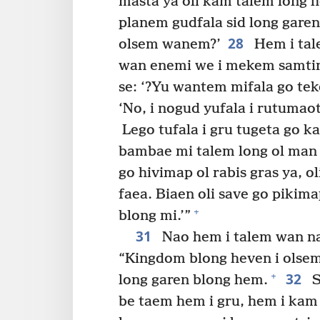
masta ya oli kam talem long he
planem gudfala sid long garen 
28
olsem wanem?’
Hem i tal
wan enemi we i mekem samtin
se: ‘?Yu wantem mifala go te
‘No, i nogud yufala i rutumaot
Lego tufala i gru tugeta go 
bambae mi talem long ol man 
go hivimap ol rabis gras ya, 
faea. Biaen oli save go pikim
+
blong mi.’”
31
Nao hem i talem wan nar
“Kingdom blong heven i olsem
32
+
long garen blong hem.
S
be taem hem i gru, hem i kam