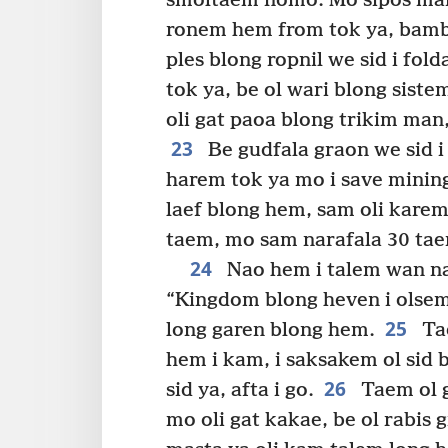
smoltaem nomo. Mo sipos man
ronem hem from tok ya, bam
ples blong ropnil we sid i fo
tok ya, be ol wari blong siste
oli gat paoa blong trikim man,
23
Be gudfala graon we sid i
harem tok ya mo i save mining
laef blong hem, sam oli kare
taem, mo sam narafala 30 tae
24
Nao hem i talem wan nar
“Kingdom blong heven i olsem
25
long garen blong hem.
Tae
hem i kam, i saksakem ol sid b
26
sid ya, afta i go.
Taem ol g
mo oli gat kakae, be ol rabis g