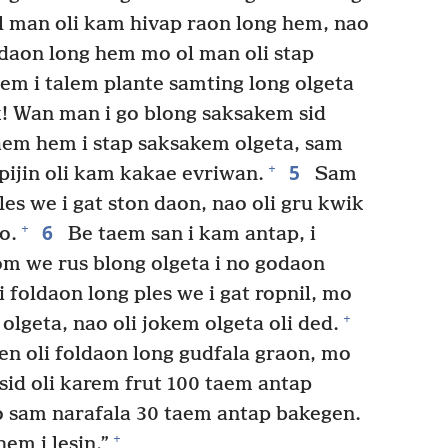
l man oli kam hivap raon long hem, nao
idaon long hem mo ol man oli stap
m i talem plante samting long olgeta
k! Wan man i go blong saksakem sid
em hem i stap saksakem olgeta, sam
5
+
 pijin oli kam kakae evriwan.
Sam
ples we i gat ston daon, nao oli gru kwik
6
+
o.
Be taem san i kam antap, i
om we rus blong olgeta i no godaon
 foldaon long ples we i gat ropnil, mo
+
olgeta, nao oli jokem olgeta oli ded.
n oli foldaon long gudfala graon, mo
 sid oli karem frut 100 taem antap
 sam narafala 30 taem antap bakegen.
+
em i lesin.”