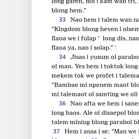
long garen, mo i kam wan tri, n
blong hem.”
33
Nao hem i talem wan nar
“Kingdom blong heven i olsem
*
flaoa we i fulap
long dis, nao
+
flaoa ya, nao i solap.”
34
Jisas i yusum ol parabo
ol man. Yes hem i toktok long
mekem tok we profet i talemao
“Bambae mi openem maot blon
mi talemaot ol samting we oli
36
Nao afta we hem i sanem
long haos. Ale ol disaepol blo
talem mining blong parabol bl
37
Hem i ansa i se: “Man we 