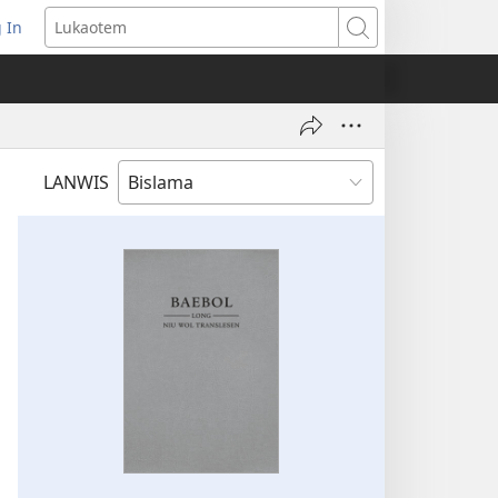
 In
openem
Lukaotem
an
ufala
ndo)
LANWIS