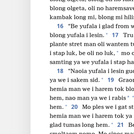
blong olgeta, oli no haremsa
kambak long mi, blong mi hili
16
“Be yufala i glad from w
17
+
blong yufala i lesin.
Tru 
plante stret man oli wantem t
+
i stap luk, be oli no luk,
mo o
samting ya we yufala i stap h
18
“Naoia yufala i lesin g
19
+
ya we i sakem sid.
Graon
hemia man we i harem tok blo
+
*
hem, nao man ya we i rabis
20
+
hem.
Mo ples we i gat s
hemia man we i harem tok ya
21
+
glad tumas long hem.
Be