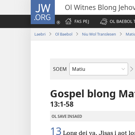
JW.ORG
Ol Witnes Blong Jeho
FAS PEJ
OL BAEBOL T
Laebri
Ol Baebol
Niu Wol Translesen
Mati
SOEM
Ol
Buk
Blong
Gospel blong Ma
Baebol
13:1-58
OL SAVE INSAED
13
Long dei ya, Jisas i aot l