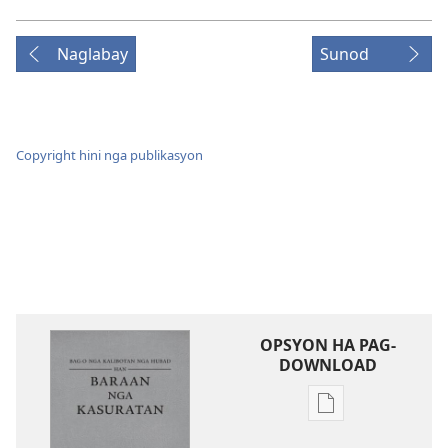
Naglabay
Sunod
Copyright hini nga publikasyon
OPSYON HA PAG-
DOWNLOAD
Opsyon
ha