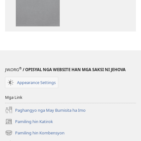
pag-
download
hin
digital
nga
mga
publikasyon
Bag-
o
®
JW.ORG
/ OPISYAL NGA WEBSITE HAN MGA SAKSI NI JEHOVA
nga
Kalibotan
Appearance Settings
nga
Hubad
Mga Link
han
Baraan
Paghangyo nga May Bumisita ha Imo
nga
Pamiling hin Katirok
(opens
Kasuratan
new
Pamiling hin Kombensyon
(opens
window)