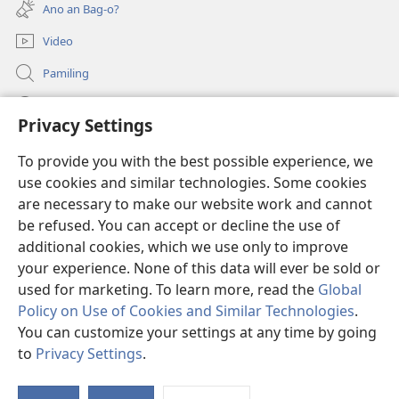
new
Ano an Bag-o?
window)
Video
Pamiling
Impormasyon Para ha mga Opisyal han Gobyerno
Privacy Settings
Donasyon
(opens
To provide you with the best possible experience, we
new
use cookies and similar technologies. Some cookies
window)
Watchtower ONLINE LIBRARY
are necessary to make our website work and cannot
(opens
be refused. You can accept or decline the use of
new
®
JW Hub
window)
additional cookies, which we use only to improve
(opens
new
your experience. None of this data will ever be sold or
window)
used for marketing. To learn more, read the
Global
Policy on Use of Cookies and Similar Technologies
.
You can customize your settings at any time by going
Copyright
© 2026 Watch Tower Bible and Tract Society of Pennsylvania.
MGA KONDISYON HA PAGGAMIT
|
PRIVACY POLICY
|
PRIVACY
to
Privacy Settings
.
Ip
SETTINGS
a