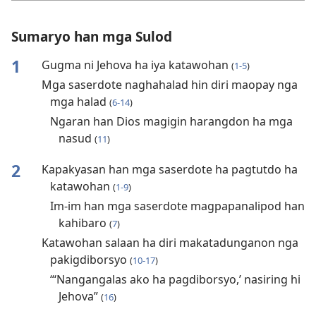
Sumaryo han mga Sulod
1
Gugma ni Jehova ha iya katawohan
(
1-5
)
Mga saserdote naghahalad hin diri maopay nga
mga halad
(
6-14
)
Ngaran han Dios magigin harangdon ha mga
nasud
(
11
)
2
Kapakyasan han mga saserdote ha pagtutdo ha
katawohan
(
1-9
)
Im-im han mga saserdote magpapanalipod han
kahibaro
(
7
)
Katawohan salaan ha diri makatadunganon nga
pakigdiborsyo
(
10-17
)
“‘Nangangalas ako ha pagdiborsyo,’ nasiring hi
Jehova”
(
16
)