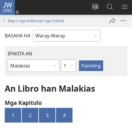
JW.ORG
Pag-
log
Balyui
Pamiling
IPA
In
hin
ha
AN
Bag-o nga Kalibotan nga Hubad
(opens
yinaknan
JW.ORG
ME
new
an
BASAHA HA
window)
site
IPAKITA AN
Kapitulo
Libro
han
Biblia
An Libro han Malakias
Mga Kapitulo
1
2
3
4