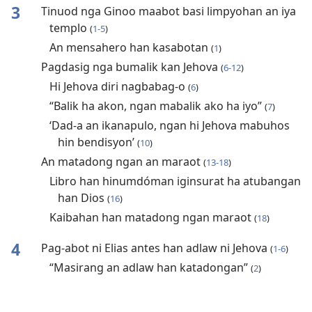
3
Tinuod nga Ginoo maabot basi limpyohan an iya
templo
(
1-5
)
An mensahero han kasabotan
(
1
)
Pagdasig nga bumalik kan Jehova
(
6-12
)
Hi Jehova diri nagbabag-o
(
6
)
“Balik ha akon, ngan mabalik ako ha iyo”
(
7
)
‘Dad-a an ikanapulo, ngan hi Jehova mabuhos
hin bendisyon’
(
10
)
An matadong ngan an maraot
(
13-18
)
Libro han hinumdóman iginsurat ha atubangan
han Dios
(
16
)
Kaibahan han matadong ngan maraot
(
18
)
4
Pag-abot ni Elias antes han adlaw ni Jehova
(
1-6
)
“Masirang an adlaw han katadongan”
(
2
)