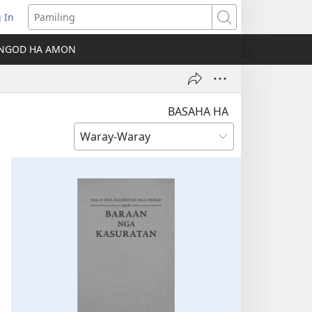
 In
ns
Pamiling
NGOD HA AMON
dow)
BASAHA HA