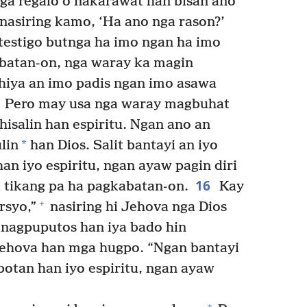
nga regalo o nakarawat han bisan ano
asiring kamo, ‘Ha ano nga rason?’
testigo butnga ha imo ngan ha imo
batan-on, nga waray ka magin
hiya an imo padis ngan imo asawa
Pero may usa nga waray magbuhat
hisalin han espiritu. Ngan ano an
*
lin
han Dios. Salit bantayi an iyo
n iyo espiritu, ngan ayaw pagin diri
16
tikang pa ha pagkabatan-on.
Kay
+
rsyo,”
nasiring hi Jehova nga Dios
 nagpuputos han iya bado hin
Jehova han mga hugpo. “Ngan bantayi
botan han iyo espiritu, ngan ayaw
+