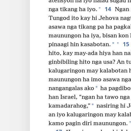
atensyon ha iyo halad sugad 
14
+
nga tikang ha iyo.
Ngan n
Tungod ito kay hi Jehova nag
asawa nga tikang pa ha pagka
maunungon ha iya, bisan kon 
15
+
*
pinaagi hin kasabotan.
hito, kay may-ada hiya han na
ginbibiling hito nga usa? An tu
kalugaringon may kalabotan ha
maunungon ha imo asawa nga 
*
nangangalas ako
ha pagdibo
han Israel, “ngan ha tawo nga
*
kamadarahog,”
nasiring hi 
an iyo kalugaringon may kala
+
kamo pagin diri maunungon.