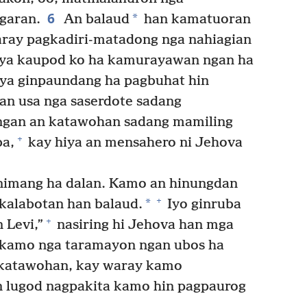
6
*
garan.
An balaud
han kamatuoran
ray pagkadiri-matadong nga nahiagian
hiya kaupod ko ha kamurayawan ngan ha
ya ginpaundang ha pagbuhat hin
an usa nga saserdote sadang
ngan an katawohan sadang mamiling
+
ba,
kay hiya an mensahero ni Jehova
nimang ha dalan. Kamo an hinungdan
+
*
kalabotan han balaud.
Iyo ginruba
+
 Levi,”
nasiring hi Jehova han mga
 kamo nga taramayon ngan ubos ha
 katawohan, kay waray kamo
n lugod nagpakita kamo hin pagpaurog