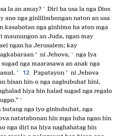
+
usa la an amay?
Diri ba usa la nga Dios
ay ano nga ginlilimbongan naton an usa
n kasabotan nga ginhimo ha aton mga
ri maunungon an Juda, ngan may
rael ngan ha Jerusalem; kay
+
*
pagkabaraan
ni Jehova,
nga Iya
a sugad nga maarasawa an anak nga
12
+
*
nasud.
Papatayon
ni Jehova
an bisan hin-o nga nagbubuhat hini,
ghalad hiya hin halad sugad nga regalo
+
ugpo.”
 butang nga iyo ginbubuhat, nga
hova natatabonan hin mga luha ngan hin
o nga diri na hiya naghahatag hin