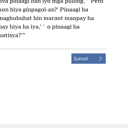
ova pinaagi han iyo mga pulong.
Pero
on hiya ginpagol-an?’ Pinaagi ha
ga nagbubuhat hin maraot maopay ha
+
ay hiya ha iya,’
o pinaagi ha
ustisya?’”
Sunod