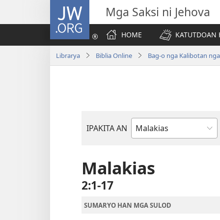
JW.ORG
Mga Saksi ni Jehova
HOME
KATUTDOAN 
Librarya
Biblia Online
Bag-o nga Kalibotan ng
IPAKITA AN
Libro
han
Biblia
Malakias
2:1-17
SUMARYO HAN MGA SULOD