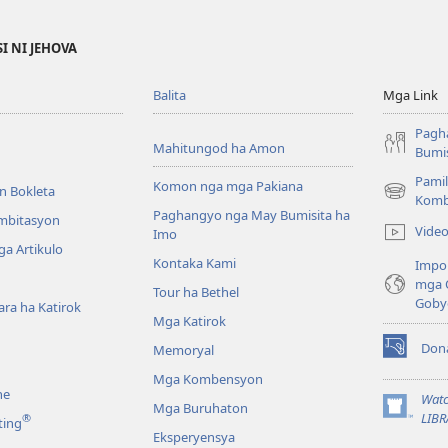
I NI JEHOVA
Balita
Mga Link
Pagh
Mahitungod ha Amon
Bumis
Pamil
Komon nga mga Pakiana
n Bokleta
(opens
Komb
Paghangyo nga May Bumisita ha
new
Imbitasyon
Vide
Imo
window)
a Artikulo
Kontaka Kami
Impo
mga 
Tour ha Bethel
Goby
ra ha Katirok
Mga Katirok
Don
Memoryal
(opens
new
Mga Kombensyon
ne
window)
Watc
Mga Buruhaton
(opens
LIBR
®
ting
new
Eksperyensya