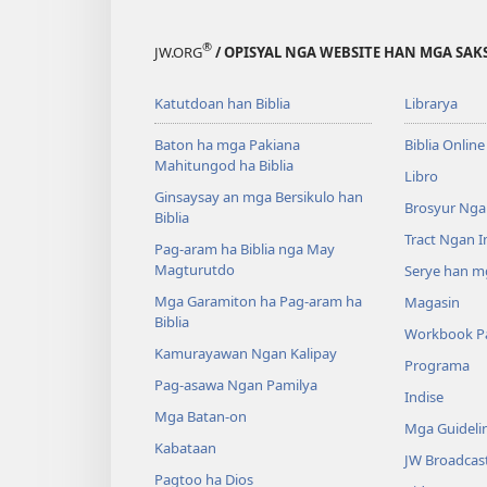
®
JW.ORG
/ OPISYAL NGA WEBSITE HAN MGA SAKS
Katutdoan han Biblia
Librarya
Baton ha mga Pakiana
Biblia Online
Mahitungod ha Biblia
Libro
Ginsaysay an mga Bersikulo han
Brosyur Nga
Biblia
Tract Ngan 
Pag-aram ha Biblia nga May
Magturutdo
Serye han mg
Mga Garamiton ha Pag-aram ha
Magasin
Biblia
Workbook Pa
Kamurayawan Ngan Kalipay
Programa
Pag-asawa Ngan Pamilya
Indise
Mga Batan-on
Mga Guideli
Kabataan
JW Broadcas
Pagtoo ha Dios