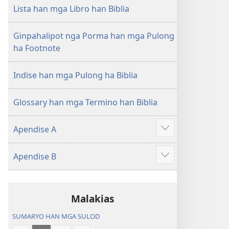
nga
Lista han mga Libro han Biblia
Hubad
han
Ginpahalipot nga Porma han mga Pulong
Baraan
ha Footnote
nga
Kasuratan
Indise han mga Pulong ha Biblia
Glossary han mga Termino han Biblia
Apendise A
Ipakita
an
Apendise B
dugang
Ipakita
an
dugang
Malakias
SUMARYO HAN MGA SULOD