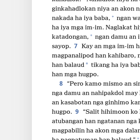
ginkahadlokan niya an akon n
+
nakada ha iya baba,
ngan wa
ha iya mga im-im. Naglakat 
+
katadongan,
ngan damu an i
7
sayop.
Kay an mga im-im h
magpanalipod han kahibaro, 
*
han balaud
tikang ha iya ba
han mga hugpo.
8
“Pero kamo mismo an si
nga damu an nahipakdol may 
an kasabotan nga ginhimo kan
9
hugpo.
“Salit hihimoon ko
atubangan han ngatanan nga
magpabilin ha akon mga dala
+