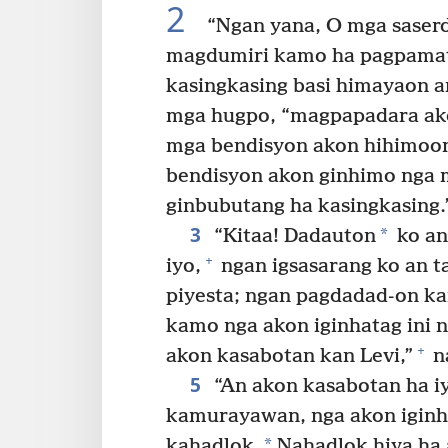
2
“Ngan yana, O mga saserdo
magdumiri kamo ha pagpamati
kasingkasing basi himayaon a
mga hugpo, “magpapadara ako
mga bendisyon akon hihimoo
bendisyon akon ginhimo nga m
ginbubutang ha kasingkasing.
3
*
“Kitaa! Dadauton
ko an
+
iyo,
ngan igsasarang ko an ta
piyesta; ngan pagdadad-on ka
kamo nga akon iginhatag ini 
+
akon kasabotan kan Levi,”
n
5
“An akon kasabotan ha i
kamurayawan, nga akon iginha
*
kahadlok.
Nahadlok hiya ha 