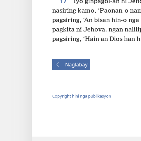
17
“Iyo ginpagol-an hi Jeh
nasiring kamo, ‘Paonan-o nam
pagsiring, ‘An bisan hin-o n
pagkita ni Jehova, ngan nalilip
pagsiring, ‘Hain an Dios han h
Naglabay
Copyright hini nga publikasyon