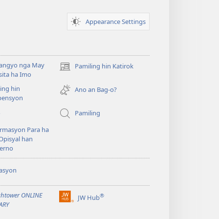
Appearance Settings
angyo nga May
Pamiling hin Katirok
(opens
ita ha Imo
new
ing hin
window)
Ano an Bag-o?
ensyon
o
Pamiling
rmasyon Para ha
Opisyal han
erno
asyon
htower ONLINE
®
JW Hub
(opens
ARY
new