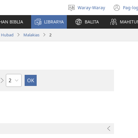
Waray-Waray
Pag-log
Pagpili
(ope
hin
new
HAN BIBLIA
LIBRARYA
BALITA
MAHITU
yinaknan
win
a Hubad
Malakias
2
Kapitulo