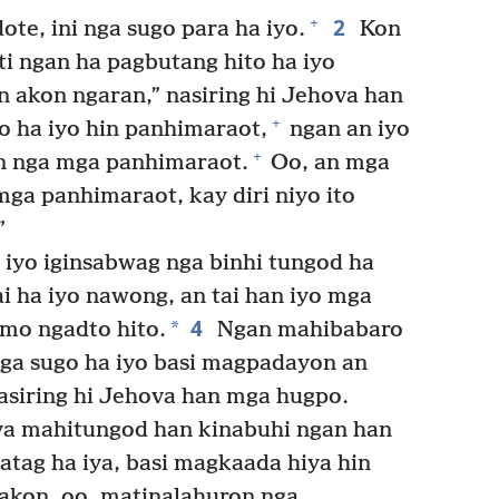
2
+
te, ini nga sugo para ha iyo.
Kon
 ngan ha pagbutang hito ha iyo
n akon ngaran,” nasiring hi Jehova han
+
 ha iyo hin panhimaraot,
ngan an iyo
+
n nga mga panhimaraot.
Oo, an mga
ga panhimaraot, kay diri niyo ito
”
 iyo iginsabwag nga binhi tungod ha
i ha iyo nawong, an tai han iyo mga
4
*
mo ngadto hito.
Ngan mahibabaro
nga sugo ha iyo basi magpadayon an
asiring hi Jehova han mga hugpo.
ya mahitungod han kinabuhi ngan han
tag ha iya, basi magkaada hiya hin
akon, oo, matinalahuron nga