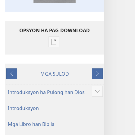
OPSYON HA PAG-DOWNLOAD
Opsyon
ha
pag-
download
MGA SULOD
hin
Naglabay
Sunod
digital
nga
Introduksyon ha Pulong han Dios
Ipakita
mga
an
publikasyon
Introduksyon
dugang
Bag-
o
Mga Libro han Biblia
nga
Kalibotan