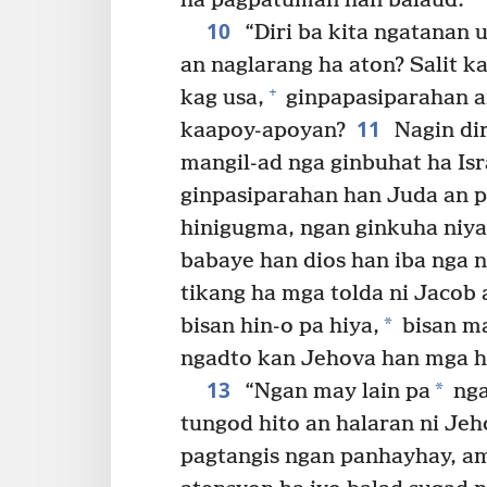
ha pagpatuman han balaud.”
10
“Diri ba kita ngatanan 
an naglarang ha aton? Salit k
+
kag usa,
ginpapasiparahan a
11
kaapoy-apoyan?
Nagin di
mangil-ad nga ginbuhat ha Is
ginpasiparahan han Juda an 
hinigugma, ngan ginkuha niy
babaye han dios han iba nga 
tikang ha mga tolda ni Jacob 
*
bisan hin-o pa hiya,
bisan ma
ngadto kan Jehova han mga h
13
*
“Ngan may lain pa
nga
tungod hito an halaran ni Je
pagtangis ngan panhayhay, am