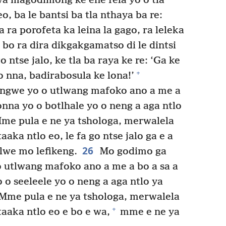
wa magodimong ke ene fela yo o tla
o, ba le bantsi ba tla nthaya ba re:
a ra porofeta ka leina la gago, ra leleka
 bo ra dira dikgakgamatso di le dintsi
o ntse jalo, ke tla ba raya ke re: ‘Ga ke
+
go nna, badirabosula ke lona!’
ngwe yo o utlwang mafoko ano a me a
onna yo o botlhale yo o neng a aga ntlo
me pula e ne ya tshologa, merwalela
taaka ntlo eo, le fa go ntse jalo ga e a
26
ilwe mo lefikeng.
Mo godimo ga
utlwang mafoko ano a me a bo a sa a
 o seeleele yo o neng a aga ntlo ya
Mme pula e ne ya tshologa, merwalela
+
itaaka ntlo eo e bo e wa,
mme e ne ya