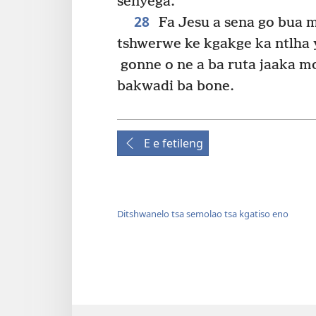
senyega.”
28
Fa Jesu a sena go bua m
tshwerwe ke kgakge ka ntlha y
gonne o ne a ba ruta jaaka mo
bakwadi ba bone.
E e fetileng
Ditshwanelo tsa semolao tsa kgatiso eno