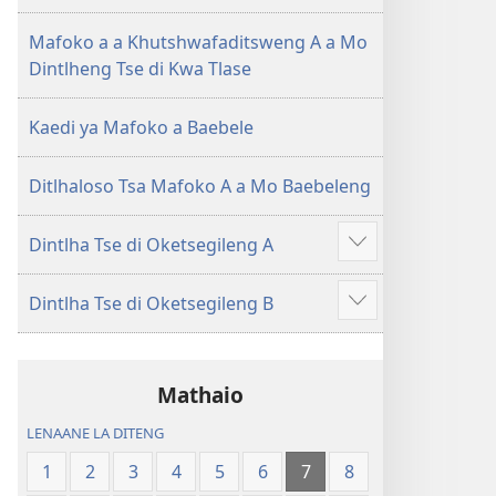
(E
Lesha
Tlhabolotswe
(E
Mafoko a a Khutshwafaditsweng A a Mo
ka
Tlhabolotswe
Dintlheng Tse di Kwa Tlase
2021)
ka
2021)
Kaedi ya Mafoko a Baebele
Ditlhaloso Tsa Mafoko A a Mo Baebeleng
Dintlha Tse di Oketsegileng A
Show
more
Dintlha Tse di Oketsegileng B
Show
more
Mathaio
LENAANE LA DITENG
1
2
3
4
5
6
7
8