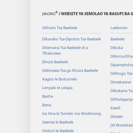
®
JW.ORG
/ WEBSITE YA SEMOLAO YA BASUPI BA 
Dithuto Tsa Baebele
Laeborari
Dikarabo Tsa Dipotso Tsa Baebele
Baebele
Ditemana Tsa Baebele di a
Dibuka
Tlhalosiwa
Diboroutšha
Ithute Baebele
Dipampitshan
Didirisiwa Tsa go Ithuta Baebele
Ditlhogo Ts
Kagiso le Boitumelo
Dimakasine
Lenyalo le Lelapa
Dibukana Ts
Basha
Dithulagany
Bana
Kaedi
Go Nna le Tumelo mo Modimong
Ditaelo
Saense le Baebele
JW Broadcas
Hisitori le Baebele