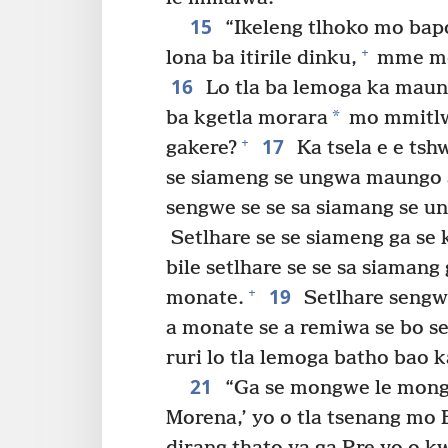
15
“Ikeleng tlhoko mo bap
+
lona ba itirile dinku,
mme mo 
16
Lo tla ba lemoga ka maun
*
ba kgetla morara
mo mmitlw
17
+
gakere?
Ka tsela e e tsh
se siameng se ungwa maungo 
sengwe se se sa siamang se u
Setlhare se se siameng ga se 
bile setlhare se se sa siaman
19
+
monate.
Setlhare sengw
a monate se a remiwa se bo s
ruri lo tla lemoga batho bao 
21
“Ga se mongwe le mongw
Morena,’ yo o tla tsenang m