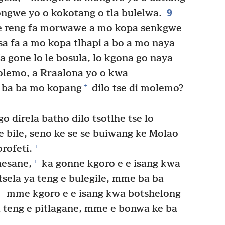
9
ongwe yo o kokotang o tla bulelwa.
e reng fa morwawe a mo kopa senkgwe
a fa a mo kopa tlhapi a bo a mo naya
 fa gone lo le bosula, lo kgona go naya
olemo, a Rraalona yo o kwa
+
a ba ba mo kopang
dilo tse di molemo?
o direla batho dilo tsotlhe tse lo
e bile, seno ke se se buiwang ke Molao
+
rofeti.
+
hesane,
ka gonne kgoro e e isang kwa
tsela ya teng e bulegile, mme ba ba
4
mme kgoro e e isang kwa botshelong
ya teng e pitlagane, mme e bonwa ke ba