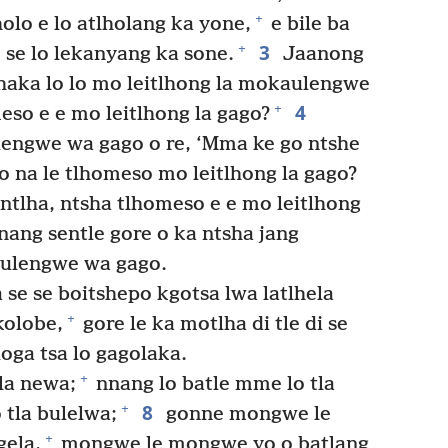
+
olo e lo atlholang ka yone,
e bile ba
3
+
 se lo lekanyang ka sone.
Jaanong
tlhaka lo lo mo leitlhong la mokaulengwe
4
+
so e e mo leitlhong la gago?
engwe wa gago o re, ‘Mma ke go ntshe
o na le tlhomeso mo leitlhong la gago?
tlha, ntsha tlhomeso e e mo leitlhong
nang sentle gore o ka ntsha jang
aulengwe wa gago.
 se se boitshepo kgotsa lwa latlhela
+
kolobe,
gore le ka motlha di tle di se
oga tsa lo gagolaka.
+
la newa;
nnang lo batle mme lo tla
8
+
 tla bulelwa;
gonne mongwe le
+
ela,
mongwe le mongwe yo o batlang