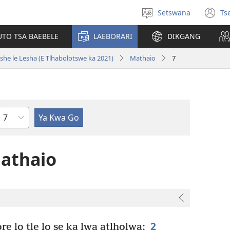
Setswana
Ts
Tlhopha
(e
puo
bu
UTO TSA BAEBELE
LAEBORARI
DIKGANG
ts
e
she le Lesha (E Tlhabolotswe ka 2021)
Mathaio
7
n
Kgaolo
Mathaio
2
re lo tle lo se ka lwa atlholwa;