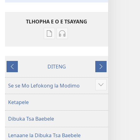
TLHOPHA E O E TSAYANG
Ditsela
Ditsela
tsa
tsa
go
go
itseela
itseela
DITENG
dikgatiso
dikgatiso
E
E
tsa
tse
e
e
ileketeroniki
di
fetileng
latelang
Se se Mo Lefokong la Modimo
Show
Baebele
rekotilweng
more
ya
Baebele
Ketapele
Thanolo
ya
ya
Thanolo
Dibuka Tsa Baebele
Lefatshe
ya
le
Lefatshe
Lesha
le
Lenaane la Dibuka Tsa Baebele