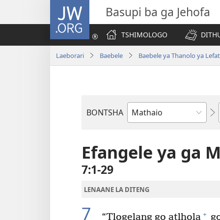
JW.ORG
Basupi ba ga Jehofa
TSHIMOLOGO
DITH
Laeborari
Baebele
Baebele ya Thanolo ya Lefat
BONTSHA
Dibuka
Tsa
Baebele
Efangele ya ga 
7:1-29
LENAANE LA DITENG
7
+
“Tlogelang go atlhola
go