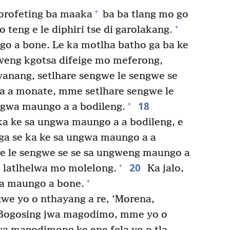
+
orofeting ba maaka
ba ba tlang mo go
+
teng e le diphiri tse di garolakang.
go a bone. Le ka motlha batho ga ba ke
eng kgotsa difeige mo meferong,
wanang, setlhare sengwe le sengwe se
a a monate, mme setlhare sengwe le
18
+
ngwa maungo a a bodileng.
ka ke sa ungwa maungo a a bodileng, e
g ga se ka ke sa ungwa maungo a a
e le sengwe se se sa ungweng maungo a
20
+
e latlhelwa mo molelong.
Ka jalo,
+
ka maungo a bone.
e yo o nthayang a re, ‘Morena,
o Bogosing jwa magodimo, mme yo o