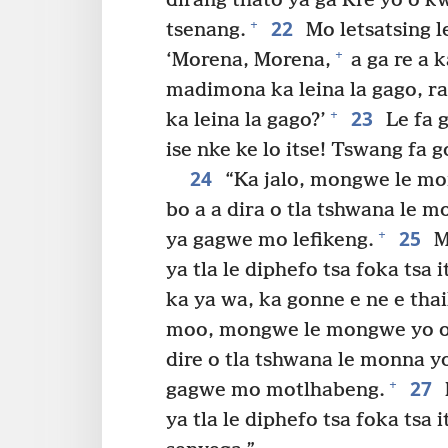
dirang thato ya ga Rre yo o k
22
+
tsenang.
Mo letsatsing le
+
‘Morena, Morena,
a ga re a k
madimona ka leina la gago, ra
23
+
ka leina la gago?’
Le fa g
ise nke ke lo itse! Tswang fa 
24
“Ka jalo, mongwe le mo
bo a a dira o tla tshwana le m
25
+
ya gagwe mo lefikeng.
M
ya tla le diphefo tsa foka tsa i
ka ya wa, ka gonne e ne e tha
moo, mongwe le mongwe yo o 
dire o tla tshwana le monna yo
27
+
gagwe mo motlhabeng.
ya tla le diphefo tsa foka tsa 