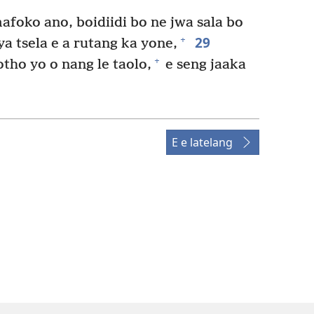
afoko ano, boidiidi bo ne jwa sala bo
29
+
a tsela e a rutang ka yone,
+
tho yo o nang le taolo,
e seng jaaka
E e latelang