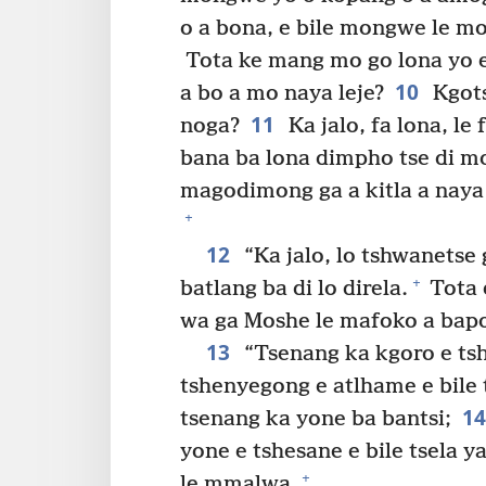
o a bona, e bile mongwe le m
Tota ke mang mo go lona yo 
10
a bo a mo naya leje?
Kgots
11
noga?
Ka jalo, fa lona, le
bana ba lona dimpho tse di m
magodimong ga a kitla a nay
+
12
“Ka jalo, lo tshwanetse g
+
batlang ba di lo direla.
Tota 
wa ga Moshe le mafoko a bapo
13
“Tsenang ka kgoro e ts
tshenyegong e atlhame e bile 
1
tsenang ka yone ba bantsi;
yone e tshesane e bile tsela 
+
le mmalwa.