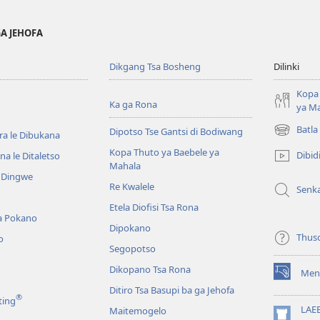
GA JEHOFA
Dikgang Tsa Bosheng
Dilinki
Kopa 
Ka ga Rona
ya M
Batla
Dipotso Tse Gantsi di Bodiwang
ra le Dibukana
(e
bula
Kopa Thuto ya Baebele ya
Dibid
a le Ditaletso
tsebe
Mahala
e Dingwe
e
Re Kwalele
Senk
nngwe)
Etela Diofisi Tsa Rona
a Pokano
Dipokano
Thus
o
Segopotso
Dikopano Tsa Rona
Men
(e
Ditiro Tsa Basupi ba ga Jehofa
bula
®
ting
tsebe
LAE
Maitemogelo