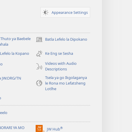
Appearance Settings
Thuto ya Baebele
Batla Lefelo la Dipokano
(e
ahala
bula
tsebe
 Lefelo la Kopano
Ke Eng se Sesha
e
Videos with Audio
io
nngwe)
Descriptions
Tsela ya go Ikgolaganya
a JW.ORG/TN
le Rona mo Lefatsheng
Lotlhe
o
eelo
BORARI YA MO
®
JW Hub
(e