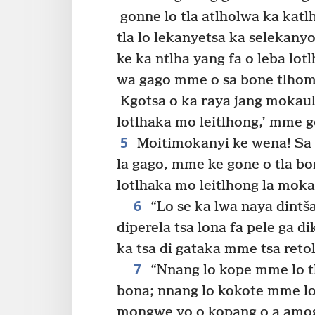
gonne lo tla atlholwa ka katlh
tla lo lekanyetsa ka selekanyo
ke ka ntlha yang fa o leba lo
wa gago mme o sa bone tlhome
Kgotsa o ka raya jang mokaul
lotlhaka mo leitlhong,’ mme g
5
Moitimokanyi ke wena! Sa n
la gago, mme ke gone o tla bo
lotlhaka mo leitlhong la mok
6
“Lo se ka lwa naya dintša
diperela tsa lona fa pele ga di
ka tsa di gataka mme tsa retol
7
“Nnang lo kope mme lo t
bona; nnang lo kokote mme lo
mongwe yo o kopang o a amog