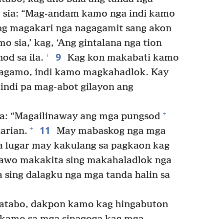
g sia: “Mag-andam kamo nga indi kamo
 magakari nga nagagamit sang akon
o sia,’ kag, ‘Ang gintalana nga tion
9
+
od sa ila.
Kag kon makabati kamo
nagamo, indi kamo magkahadlok. Kay
 indi pa mag-abot gilayon ang
+
ila: “Magailinaway ang mga pungsod
11
+
arian.
May mabaskog nga mga
ga lugar may kakulang sa pagkaon kag
awo makakita sing makahaladlok nga
 sing dalagku nga mga tanda halin sa
matabo, dakpon kamo kag hingabuton