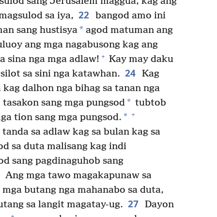
 sulod sang Jerusalem maggua, kag ang
22
magsulod sa iya,
bangod amo ini
*
an sang hustisya
agod matuman ang
luoy ang mga nagabusong kag ang
+
a sina nga mga adlaw!
Kay may daku
24
silot sa sini nga katawhan.
Kag
 kag dalhon nga bihag sa tanan nga
*
 tasakon sang mga pungsod
tubtob
+
*
ga tion sang mga pungsod.
anda sa adlaw kag sa bulan kag sa
 sa duta malisang kag indi
od sang pagdinaguhob sang
6
Ang mga tawo magakapunaw sa
a mga butang nga mahanabo sa duta,
27
tang sa langit magatay-ug.
Dayon
+