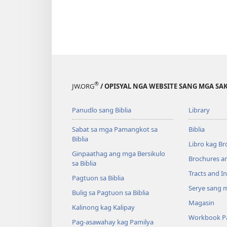
®
JW.ORG
/ OPISYAL NGA WEBSITE SANG MGA SAK
Panudlo sang Biblia
Library
Sabat sa mga Pamangkot sa
Biblia
Biblia
Libro kag Br
Ginpaathag ang mga Bersikulo
Brochures a
sa Biblia
Tracts and In
Pagtuon sa Biblia
Serye sang m
Bulig sa Pagtuon sa Biblia
Magasin
Kalinong kag Kalipay
Workbook Pa
Pag-asawahay kag Pamilya