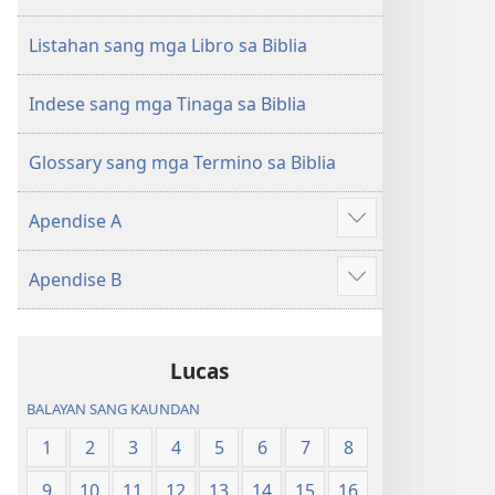
sang
Balaan
Balaan
nga
Listahan sang mga Libro sa Biblia
nga
Kasulatan
Kasulatan
(2014 nga
Indese sang mga Tinaga sa Biblia
(2014 nga
Edisyon)
Edisyon)
Glossary sang mga Termino sa Biblia
Apendise A
Ipakita
ang
Apendise B
iban
Ipakita
pa
ang
iban
Lucas
pa
BALAYAN SANG KAUNDAN
1
2
3
4
5
6
7
8
9
10
11
12
13
14
15
16