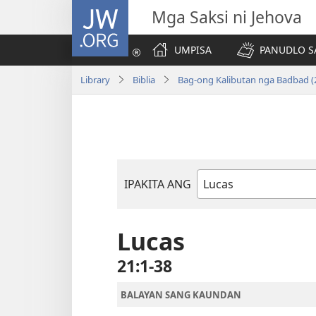
JW.ORG
Mga Saksi ni Jehova
UMPISA
PANUDLO S
Library
Biblia
Bag-ong Kalibutan nga Badbad (
IPAKITA ANG
Libro
sang
Biblia
Lucas
21:1-38
BALAYAN SANG KAUNDAN