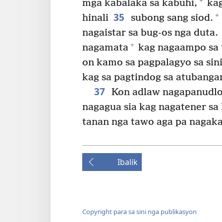
+
mga kabalaka sa kabuhi,
kag
35
+
hinali
subong sang siod.
nagaistar sa bug-os nga duta.
+
nagamata
kag nagaampo sa 
on kamo sa pagpalagyo sa si
kag sa pagtindog sa atubanga
37
Kon adlaw nagapanudlo 
nagagua sia kag nagatener sa
tanan nga tawo aga pa nagaka
Ibalik
Copyright para sa sini nga publikasyon