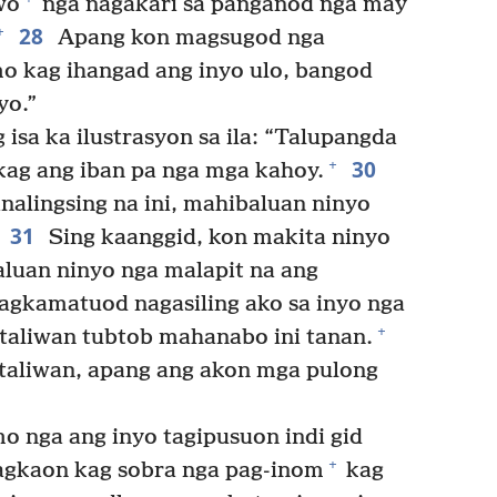
wo
nga nagakari sa panganod nga may
28
+
Apang kon magsugod nga
o kag ihangad ang inyo ulo, bangod
yo.”
isa ka ilustrasyon sa ila: “Talupangda
30
+
kag ang iban pa nga mga kahoy.
alingsing na ini, mahibaluan ninyo
31
Sing kaanggid, kon makita ninyo
luan ninyo nga malapit na ang
agkamatuod nagasiling ako sa inyo nga
+
gtaliwan tubtob mahanabo ini tanan.
taliwan, apang ang akon mga pulong
nga ang inyo tagipusuon indi gid
+
agkaon kag sobra nga pag-inom
kag