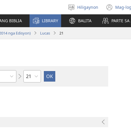
Hiligaynon
Mag-log
Magpili
(ope
sing
new
ANG BIBLIA
LIBRARY
BALITA
PARTE S
lenguahe
wind
2014 nga Edisyon)
Lucas
21
Kapitulo