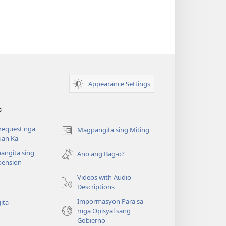
Appearance Settings
s
request nga
Magpangita sing Miting
(opens
uan Ka
new
angita sing
window)
Ano ang Bag-o?
ension
Videos with Audio
o
Descriptions
Impormasyon Para sa
ita
mga Opisyal sang
Gobierno