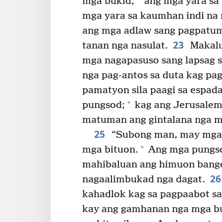
mga bukid,
ang mga yara sa
mga yara sa kaumhan indi na 
ang mga adlaw sang pagpatum
23
tanan nga nasulat.
Makalu
mga nagapasuso sang lapsag s
nga pag-antos sa duta kag pag
pamatyon sila paagi sa espada
+
pungsod;
kag ang Jerusalem
matuman ang gintalana nga m
25
“Subong man, may mga t
+
mga bituon.
Ang mga pungsod
mahibaluan ang himuon bang
2
nagaalimbukad nga dagat.
kahadlok kag sa pagpaabot s
kay ang gamhanan nga mga bu