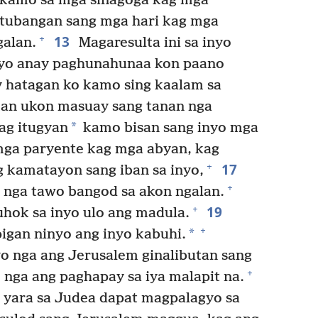
 kamo sa mga sinagoga kag mga
atubangan sang mga hari kag mga
13
+
galan.
Magaresulta ini sa inyo
nyo anay paghunahunaa kon paano
 hatagan ko kamo sing kaalam sa
an ukon masuay sang tanan nga
*
g itugyan
kamo bisan sang inyo mga
mga paryente kag mga abyan, kag
17
+
 kamatayon sang iban sa inyo,
+
nga tawo bangod sa akon ngalan.
19
+
uhok sa inyo ulo ang madula.
+
*
igan ninyo ang inyo kabuhi.
o nga ang Jerusalem ginalibutan sang
+
 nga ang paghapay sa iya malapit na.
 yara sa Judea dapat magpalagyo sa