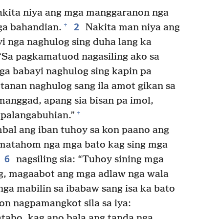
akita niya ang mga manggaranon nga
2
+
ga bahandian.
Nakita man niya ang
yi nga naghulog sing duha lang ka
 “Sa pagkamatuod nagasiling ako sa
nga babayi naghulog sing kapin pa
 tanan naghulog sang ila amot gikan sa
 manggad, apang sia bisan pa imol,
+
 palangabuhian.”
bal ang iban tuhoy sa kon paano ang
matahom nga mga bato kag sing mga
6
nagsiling sia: “Tuhoy sining mga
ng, magaabot ang mga adlaw nga wala
i nga mabilin sa ibabaw sang isa ka bato
n nagpamangkot sila sa iya:
atabo, kag ano bala ang tanda nga