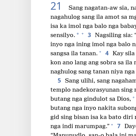
21
Sang nagatan-aw sia, n
nagahulog sang ila amot sa m
isa ka imol nga balo nga baba
3
+
*
sensilyo.
Nagsiling sia:
inyo nga ining imol nga balo 
4
+
sangsa ila tanan.
Kay sila
kon ano lang ang sobra sa ila
naghulog sang tanan niya nga
5
Sang ulihi, sang nagaham
templo nadekorasyunan sing 
+
butang nga gindulot sa Dios,
butang nga inyo nakita subo
gid sing bisan isa ka bato dir
7
+
nga indi marumpag.”
Dayo
“Manunudlo, san-o bala ini m