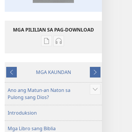
MGA PILILIAN SA PAG-DOWNLOAD
Mga
Mga
opsyon
opsyon
sa
sa
pag-
pag-
MGA KAUNDAN
download
download
Ibalik
Masunod
sang
sang
mga
audio
Ano ang Matun-an Naton sa
Ipakita
publikasyon
Bag-
Pulong sang Dios?
ang
Bag-
ong
iban
ong
Kalibutan
Introduksion
pa
Kalibutan
nga
nga
Badbad
Mga Libro sang Biblia
Badbad
sang