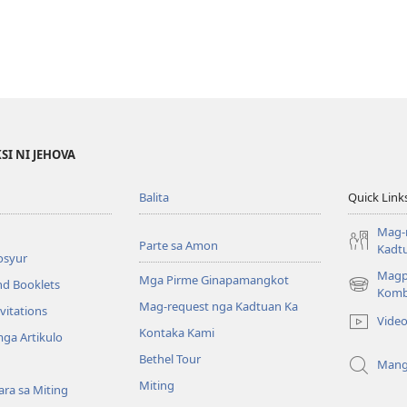
SI NI JEHOVA
Balita
Quick Link
Mag-
Parte sa Amon
Kadt
osyur
Magp
Mga Pirme Ginapamangkot
nd Booklets
(opens
Komb
Mag-request nga Kadtuan Ka
new
vitations
Vide
window)
Kontaka Kami
ga Artikulo
Bethel Tour
Mang
Miting
ra sa Miting