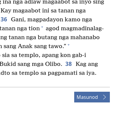
 ina nga adlaw magaabot sa inyo sing
Kay magaabot ini sa tanan nga
36
Gani, magpadayon kamo nga
+
tanan nga tion
agod magmadinalag-
ning tanan nga butang nga mahanabo
+
n sang Anak sang tawo.”
sia sa templo, apang kon gab-i
38
 Bukid sang mga Olibo.
Kag ang
dto sa templo sa pagpamati sa iya.
Masunod