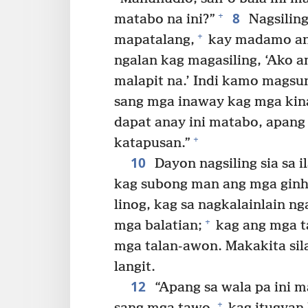
8
+
matabo na ini?”
Nagsilin
+
mapatalang,
kay madamo ang
ngalan kag magasiling, ‘Ako am
malapit na.’ Indi kamo magsun
sang mga inaway kag mga ki
dapat anay ini matabo, apang
+
katapusan.”
10
Dayon nagsiling sia sa 
kag subong man ang mga ginh
linog, kag sa nagkalainlain n
+
mga balatian;
kag ang mga t
mga talan-awon. Makakita sila
langit.
12
“Apang sa wala pa ini 
+