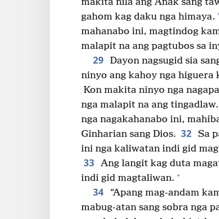
makita nila ang Anak sang ta
gahom kag daku nga himaya.
mahanabo ini, magtindog kam
malapit na ang pagtubos sa in
29
Dayon nagsugid sia sang 
ninyo ang kahoy nga higuera 
Kon makita ninyo nga nagapan
nga malapit na ang tingadlaw.
nga nagakahanabo ini, mahiba
32
Ginharian sang Dios.
Sa p
ini nga kaliwatan indi gid ma
33
Ang langit kag duta maga
+
indi gid magtaliwan.
34
“Apang mag-andam kamo 
mabug-atan sang sobra nga p