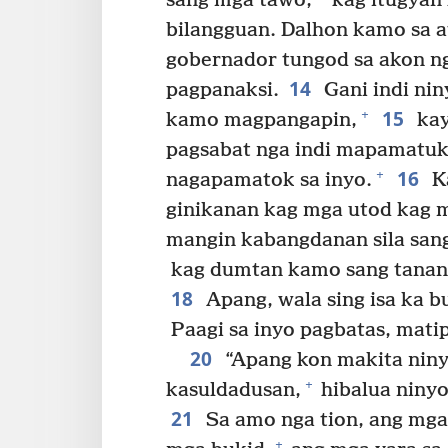
sang mga tawo,
kag itugyan
bilangguan. Dalhon kamo sa 
gobernador tungod sa akon n
14
pagpanaksi.
Gani indi ni
15
+
kamo magpangapin,
kay
pagsabat nga indi mapamatuk
16
+
nagapamatok sa inyo.
Ka
ginikanan kag mga utod kag 
mangin kabangdanan sila sang
kag dumtan kamo sang tanan 
18
Apang, wala sing isa ka b
Paagi sa inyo pagbatas, matip
20
“Apang kon makita niny
+
kasuldadusan,
hibalua ninyo
21
Sa amo nga tion, ang mga
+