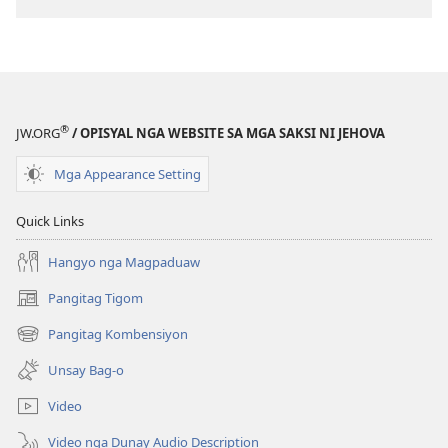
(Gihubad
(Gihubad
Gikan
Gikan
sa
sa
2013
2013
nga
nga
®
JW.ORG
/ OPISYAL NGA WEBSITE SA MGA SAKSI NI JEHOVA
Rebisadong
Rebisadong
Edisyon
Edisyon
Mga Appearance Setting
sa
sa
New
New
Quick Links
World
World
Translation
Translation
Hangyo nga Magpaduaw
of
of
Pangitag Tigom
the
the
(mo-
open
Holy
Holy
Pangitag Kombensiyon
(mo-
ug
Scriptures)
Scriptures)
open
bag-
Unsay Bag-o
ug
ong
bag-
window)
Video
ong
window)
Video nga Dunay Audio Description