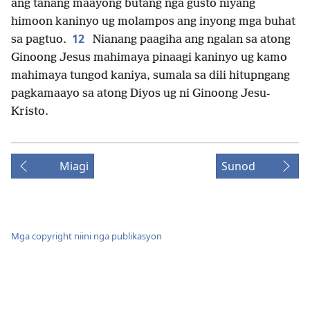
ang tanang maayong butang nga gusto niyang
himoon kaninyo ug molampos ang inyong mga buhat
12
sa pagtuo.
Nianang paagiha ang ngalan sa atong
Ginoong Jesus mahimaya pinaagi kaninyo ug kamo
mahimaya tungod kaniya, sumala sa dili hitupngang
pagkamaayo sa atong Diyos ug ni Ginoong Jesu-
Kristo.
Miagi
Sunod
Mga copyright niini nga publikasyon