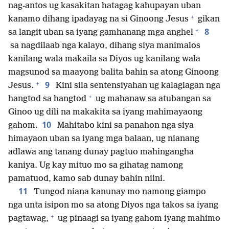
nag-antos ug kasakitan hatagag kahupayan uban
+
kanamo dihang ipadayag na si Ginoong Jesus
gikan
+
8
sa langit uban sa iyang gamhanang mga anghel
sa nagdilaab nga kalayo, dihang siya manimalos
kanilang wala makaila sa Diyos ug kanilang wala
magsunod sa maayong balita bahin sa atong Ginoong
+
9
Jesus.
Kini sila sentensiyahan ug kalaglagan nga
+
hangtod sa hangtod
ug mahanaw sa atubangan sa
Ginoo ug dili na makakita sa iyang mahimayaong
10
gahom.
Mahitabo kini sa panahon nga siya
himayaon uban sa iyang mga balaan, ug nianang
adlawa ang tanang dunay pagtuo mahingangha
kaniya. Ug kay mituo mo sa gihatag namong
pamatuod, kamo sab dunay bahin niini.
11
Tungod niana kanunay mo namong giampo
nga unta isipon mo sa atong Diyos nga takos sa iyang
+
pagtawag,
ug pinaagi sa iyang gahom iyang mahimo