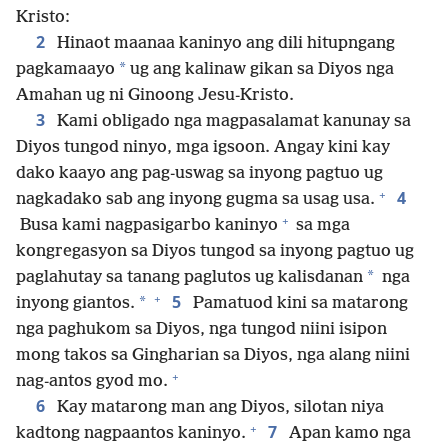
Kristo:
2
Hinaot maanaa kaninyo ang dili hitupngang
*
pagkamaayo
ug ang kalinaw gikan sa Diyos nga
Amahan ug ni Ginoong Jesu-Kristo.
3
Kami obligado nga magpasalamat kanunay sa
Diyos tungod ninyo, mga igsoon. Angay kini kay
dako kaayo ang pag-uswag sa inyong pagtuo ug
+
4
nagkadako sab ang inyong gugma sa usag usa.
+
Busa kami nagpasigarbo kaninyo
sa mga
kongregasyon sa Diyos tungod sa inyong pagtuo ug
*
paglahutay sa tanang paglutos ug kalisdanan
nga
+
5
*
inyong giantos.
Pamatuod kini sa matarong
nga paghukom sa Diyos, nga tungod niini isipon
mong takos sa Gingharian sa Diyos, nga alang niini
+
nag-antos gyod mo.
6
Kay matarong man ang Diyos, silotan niya
+
7
kadtong nagpaantos kaninyo.
Apan kamo nga