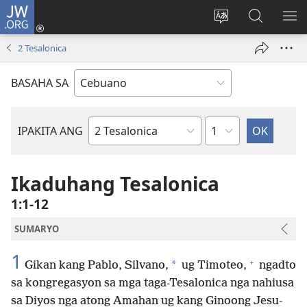
JW.ORG
Log
In
Ilisi
Pangitaa
IPA
(mo-
ang
sa
AN
2 Tesalonica
open
pinulongan
JW.ORG
ME
ug
sa
BASAHA SA
bag-
site
ong
window)
Kapitulo
IPAKITA ANG
Basahon
sa
Bibliya
Ikaduhang Tesalonica
1:1-12
SUMARYO
1
+
*
Gikan kang Pablo, Silvano,
ug Timoteo,
ngadto
sa kongregasyon sa mga taga-Tesalonica nga nahiusa
sa Diyos nga atong Amahan ug kang Ginoong Jesu-