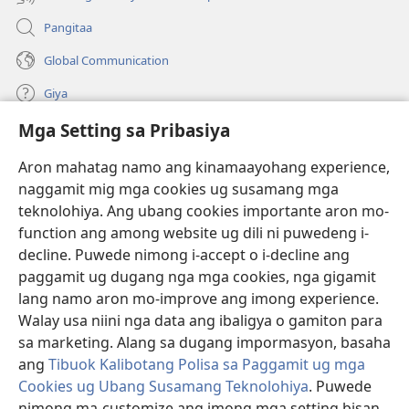
Pangitaa
Global Communication
Giya
Mga Setting sa Pribasiya
Donasyon
(mo-
open
Aron mahatag namo ang kinamaayohang experience,
ug
naggamit mig mga cookies ug susamang mga
Watchtower ONLINE NGA LIBRARYA
(mo-
bag-
teknolohiya. Ang ubang cookies importante aron mo-
open
ong
®
JW Hub
function ang among website ug dili ni puwedeng i-
ug
window)
(mo-
bag-
decline. Puwede nimong i-accept o i-decline ang
open
ong
®
JW Library
ug
paggamit ug dugang nga mga cookies, nga gigamit
window)
bag-
lang namo aron mo-improve ang imong experience.
ong
Watchtower Library
Walay usa niini nga data ang ibaligya o gamiton para
window)
sa marketing. Alang sa dugang impormasyon, basaha
ang
Tibuok Kalibotang Polisa sa Paggamit ug mga
Cookies ug Ubang Susamang Teknolohiya
. Puwede
nimong ma-customize ang imong mga setting bisan
Copyright
© 2026 Watch Tower Bible and Tract Society of Pennsylvania.